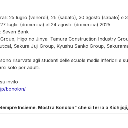
ali: 25 luglio (venerdì), 26 (sabato), 30 agosto (sabato) e 
al 27 luglio (domenica) al 24 agosto (domenica) 2025
e: Seven Bank
Group, Higo no Jinya, Tamura Construction Industry Gro
tical, Sakura Juji Group, Kyushu Sanko Group, Sakura
 sono riservate agli studenti delle scuole medie inferiori e sup
rsi solo per adulti.
su invito
.jp/bonolon/
empre Insieme. Mostra Bonolon" che si terrà a Kichijoji