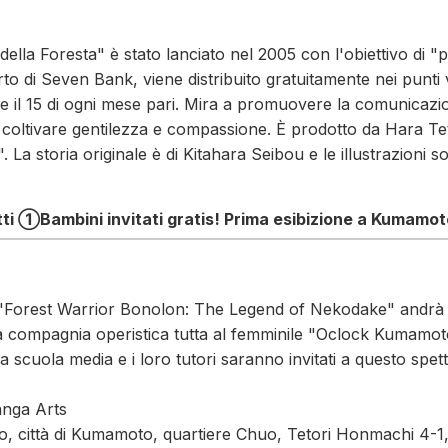
ella Foresta" è stato lanciato nel 2005 con l'obiettivo di "por
to di Seven Bank, viene distribuito gratuitamente nei punti
se il 15 di ogni mese pari. Mira a promuovere la comunicazione
a coltivare gentilezza e compassione. È prodotto da Hara Te
. La storia originale è di Kitahara Seibou e le illustrazioni s
tti ①
Bambini invitati gratis! Prima esibizione a Kumamot
e "Forest Warrior Bonolon: The Legend of Nekodake" andrà
la compagnia operistica tutta al femminile "Oclock Kumam
lla scuola media e i loro tutori saranno invitati a questo spe
nga Arts
, città di Kumamoto, quartiere Chuo, Tetori Honmachi 4-1,