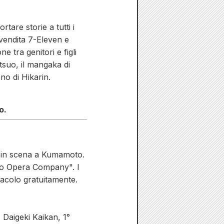
tare storie a tutti i
 vendita 7-Eleven e
 tra genitori e figli
tsuo, il mangaka di
ono di Hikarin.
o.
 in scena a Kumamoto.
oto Opera Company". I
ttacolo gratuitamente.
 Daigeki Kaikan, 1°