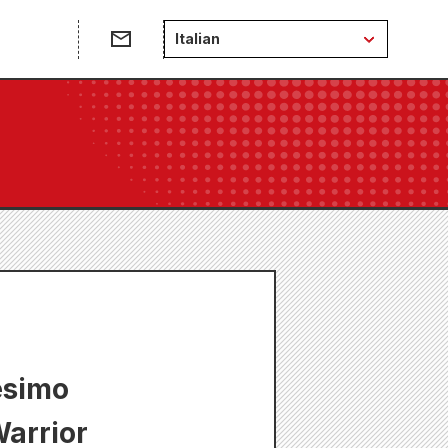
Italian
esimo
Warrior