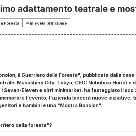
imo adattamento teatrale e mos
la Foresta
miscela principale
Bonolon, il Guerriero della Foresta", pubblicata dalla casa
ntrale: Musashino City, Tokyo; CEO: Nobuhiko Horie) e di
 Seven-Eleven e altri minimarket, ha festeggiato il suo 2
emorare l'evento, l'azienda lancerà nuove iniziative, t
 genitori e bambini e una "Mostra Bonolon".
rriero della foresta"?