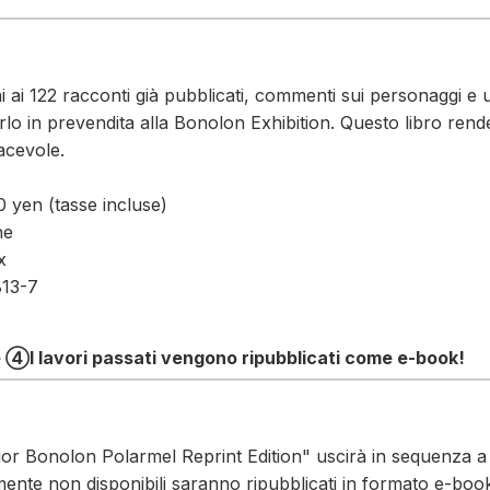
i ai 122 racconti già pubblicati, commenti sui personaggi e un
rlo in prevendita alla Bonolon Exhibition. Questo libro ren
acevole.
0 yen (tasse incluse)
ne
x
13-7
e ④I lavori passati vengono ripubblicati come e-book!
or Bonolon Polarmel Reprint Edition" uscirà in sequenza a p
mente non disponibili saranno ripubblicati in formato e-boo