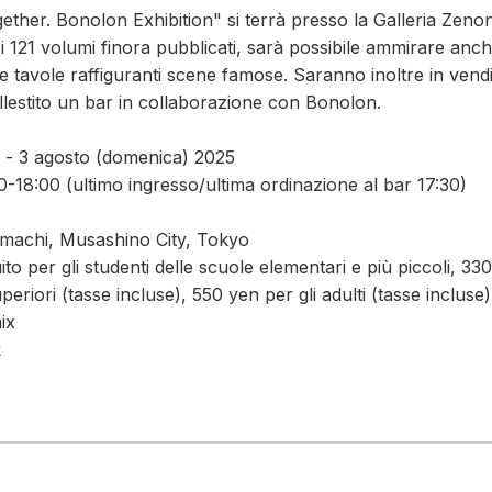
her. Bonolon Exhibition" si terrà presso la Galleria Zenon d
e i 121 volumi finora pubblicati, sarà possibile ammirare an
 e tavole raffiguranti scene famose. Saranno inoltre in ven
llestito un bar in collaborazione con Bonolon.
o) - 3 agosto (domenica) 2025
00-18:00 (ultimo ingresso/ultima ordinazione al bar 17:30)
imachi, Musashino City, Tokyo
to per gli studenti delle scuole elementari e più piccoli, 330
periori (tasse incluse), 550 yen per gli adulti (tasse inclus
ix
k