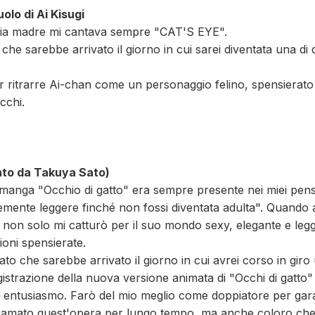
olo di Ai Kisugi
ia madre mi cantava sempre "CAT'S EYE".
he sarebbe arrivato il giorno in cui sarei diventata una di
 ritrarre Ai-chan come un personaggio felino, spensierato e
cchi.
ato da Takuya Sato)
 manga "Occhio di gatto" era sempre presente nei miei pens
mente leggere finché non fossi diventata adulta". Quando 
, non solo mi catturò per il suo mondo sexy, elegante e le
ioni spensierate.
o che sarebbe arrivato il giorno in cui avrei corso in giro
egistrazione della nuova versione animata di "Occhi di gatto"
 di entusiasmo. Farò del mio meglio come doppiatore per gar
o amato quest'opera per lungo tempo, ma anche coloro ch