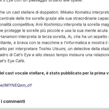
t's Eye con un paesaggio urbano alle spalle.
he un cast stellare di doppiatori. Mikako Komatsu interpret
centrale delle tre sorelle grazie alle sue straordinarie capaci
sonalità competitiva; Ami Koshimizu interpreta la sorella mag
e protegge le sorelle più piccole e usa la sua mente acuta
 Hanamori interpreta la terza sorella, Ai, che ha un aspetto
rillante, è brava con le macchine e l'informatica e mostra il 
lto per interpretare Toshio Utsumi, un detective della stazio
ladro di Cat's Eye e allo stesso tempo instaura una relazio
at's Eye Café.
el cast vocale stellare, è stato pubblicato per la prima v
tu.be/lMYNEQxm_oY
e i commenti