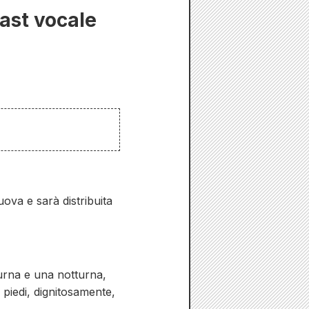
cast vocale
va e sarà distribuita
iurna e una notturna,
n piedi, dignitosamente,