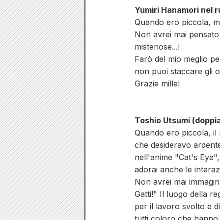
Yumiri Hanamori nel ru
Quando ero piccola, m
Non avrei mai pensato c
misteriose...!
Farò del mio meglio per
non puoi staccare gli o
Grazie mille!
Toshio Utsumi (doppi
Quando ero piccola, il
che desideravo ardente
nell'anime "Cat's Eye"
adorai anche le interaz
Non avrei mai immaginat
Gatti!" Il luogo della r
per il lavoro svolto e
tutti coloro che hann