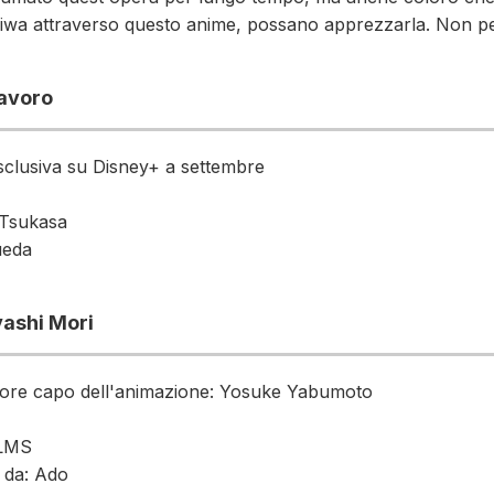
eiwa attraverso questo anime, possano apprezzarla. Non pe
lavoro
esclusiva su Disney+ a settembre
 Tsukasa
ueda
ashi Mori
ttore capo dell'animazione: Yosuke Yabumoto
ILMS
 da: Ado