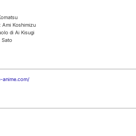
 Komatsu
u: Ami Koshimizu
lo di Ai Kisugi
 Sato
ye-anime.com/