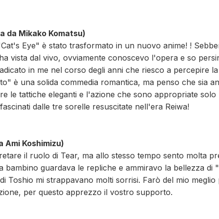
ata da Mikako Komatsu)
"Cat's Eye" è stato trasformato in un nuovo anime! ! Seb
'ha vista dal vivo, ovviamente conoscevo l'opera e so persi
 radicato in me nel corso degli anni che riesco a percepire l
tto" è una solida commedia romantica, ma penso che sia a
e le tattiche eleganti e l'azione che sono appropriate solo
ascinati dalle tre sorelle resuscitate nell'era Reiwa!
da Ami Koshimizu)
retare il ruolo di Tear, ma allo stesso tempo sento molta 
a bambino guardava le repliche e ammiravo la bellezza di "
di Toshio mi strappavano molti sorrisi. Farò del mio meglio 
uzione, per questo apprezzo il vostro supporto.