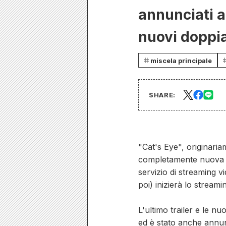
annunciati a
nuovi doppia
miscela principale
SHARE:
"Cat's Eye", originaria
completamente nuova e 
servizio di streaming v
poi) inizierà lo stream
L'ultimo trailer e le n
ed è stato anche annunc