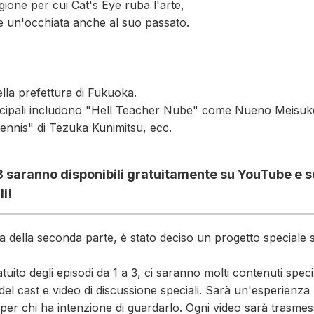
ione per cui Cat's Eye ruba l'arte,
e un'occhiata anche al suo passato.
lla prefettura di Fukuoka.
incipali includono "Hell Teacher Nube" come Nueno Meisu
tennis" di Tezuka Kunimitsu, ecc.
 3 saranno disponibili gratuitamente su YouTube e s
li!
ta della seconda parte, è stato deciso un progetto speciale
tuito degli episodi da 1 a 3, ci saranno molti contenuti speciali
l cast e video di discussione speciali. Sarà un'esperienza 
a per chi ha intenzione di guardarlo. Ogni video sarà trasme