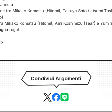
ma metà
one tra Mikako Komatsu (Hitomi), Takuya Sato (Utsumi Tosh
o)
tra Mikako Komatsu (Hitomi), Ami Koshimizu (Tear) e Yumir
gna regali
ix
Condividi Argomenti