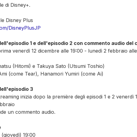
le di Disney+.
le Disney Plus
com/DisneyPlusJP
dell'episodio 1 e dell'episodio 2 con commento audio del 
prima venerdì 12 dicembre alle 19:00 - lunedì 2 febbraio all
matsu (Hitomi) e Takuya Sato (Utsumi Toshio)
 Ami (come Tear), Hanamori Yumiri (come Ai)
ell'episodio 3
 streaming inizia dopo la première degli episodi 1 e 2 venerd
ebbraio
lude un commento audio.
e
 (giovedì) 19:00