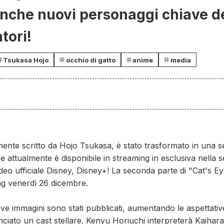
nche nuovi personaggi chiave del
tori!
Tsukasa Hojo
occhio di gatto
anime
media
mente scritto da Hojo Tsukasa, è stato trasformato in una s
attualmente è disponibile in streaming in esclusiva nella s
ideo ufficiale Disney, Disney+! La seconda parte di "Cat's Eye
ing venerdì 26 dicembre.
uove immagini sono stati pubblicati, aumentando le aspettati
iato un cast stellare. Kenyu Horiuchi interpreterà Kaiharaji