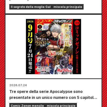
speciale tappetino da gioco che raffigura una
Il segreto della moglie Gal
miscela principale
splendida illustrazione di Fuyuki Tojo
realizzata da Kudou! Il sesto volume di "The
Secret of the Gal Bride" uscirà il 20 ottobre!
2026.07.24
Tre opere della serie Apocalypse sono
presentate in un unico numero con 5 capitoli!!
Il numero di settembre 2026 di "Monthly
Comic Zenon mensile
miscela principale