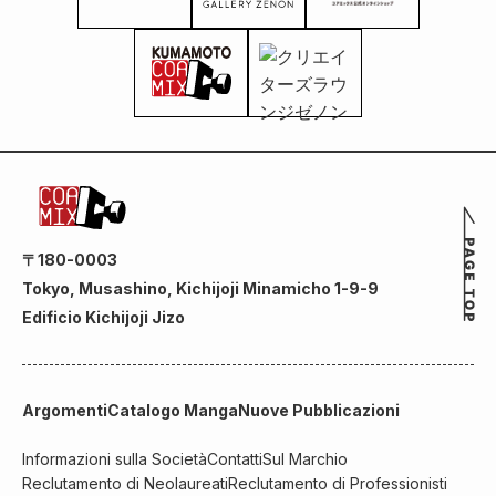
- Meijiza
[Novembre]
Osaka - Shin-
Kabukiza
〒180-0003
Tokyo, Musashino, Kichijoji Minamicho 1-9-9
Edificio Kichijoji Jizo
Argomenti
Catalogo Manga
Nuove Pubblicazioni
Informazioni sulla Società
Contatti
Sul Marchio
Reclutamento di Neolaureati
Reclutamento di Professionisti