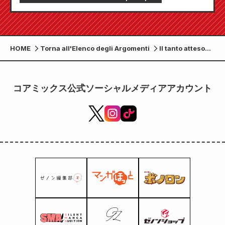
Comic Zenon" sarà in vendita dal 24 luglio!!
HOME
Torna all'Elenco degli Argomenti
Il tanto atteso
revival dello
spettacolo
teatrale "Mage
コアミックス公式ソーシャルメディアアカウント
the Cat's Eye"
con Fujiwara
Norika, Gouriki
Ayame e
Takashima
Reiko è stato
annunciato per
una replica in
tre città del
Giappone!
[Settembre]
Fukuoka -
Hakataza
[Ottobre] Tokyo