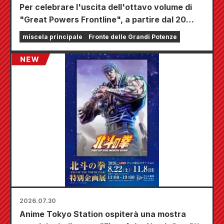
Per celebrare l'uscita dell'ottavo volume di
"Great Powers Frontline", a partire dal 20
agosto si terrà una fiera a tempo limitato
miscela principale
Fronte delle Grandi Potenze
presso i negozi Animate di tutta la nazione,
dove potrete aggiudicarvi una mini card
disegnata appositamente (4 tipi in totale)!
2026.07.30
Anime Tokyo Station ospiterà una mostra