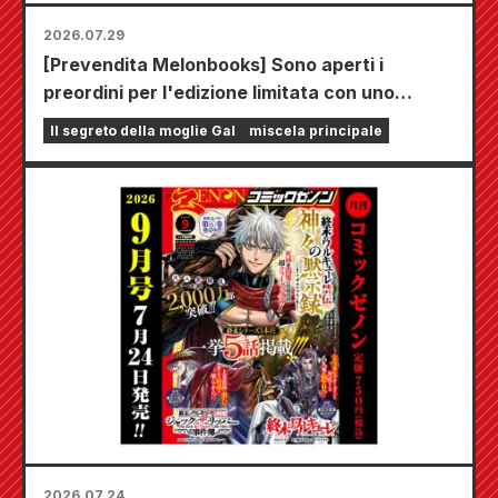
2026.07.29
[Prevendita Melonbooks] Sono aperti i
preordini per l'edizione limitata con uno
speciale tappetino da gioco che raffigura una
Il segreto della moglie Gal
miscela principale
splendida illustrazione di Fuyuki Tojo
realizzata da Kudou! Il sesto volume di "The
Secret of the Gal Bride" uscirà il 20 ottobre!
2026.07.24