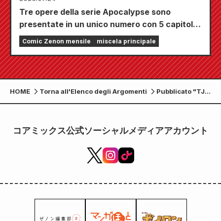
Tre opere della serie Apocalypse sono
presentate in un unico numero con 5 capitoli!!
Il numero di settembre 2026 di "Monthly
Comic Zenon mensile
miscela principale
Comic Zenon" sarà in vendita dal 24 luglio!!
HOME
Torna all'Elenco degli Argomenti
Pubblicato "TJ
MOOK Cat's Eye
Art Treasures"
di Mook
コアミックス公式ソーシャルメディアアカウント