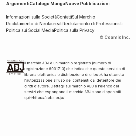
Argomenti
Catalogo Manga
Nuove Pubblicazioni
Informazioni sulla Società
Contatti
Sul Marchio
Reclutamento di Neolaureati
Reclutamento di Professionisti
Politica sui Social Media
Politica sulla Privacy
© Coamix Inc.
Il marchio ABJ è un marchio registrato (numero di
registrazione 6091713) che indica che questo servizio di
libreria elettronica e distribuzione di e-book ha ottenuto
l'autorizzazione all'uso dei contenuti dal detentore dei
diritti d'autore. Dettagli sul marchio ABJ e l'elenco dei
servizi che espongono il marchio ABJ sono disponibili
qui
→
https://aebs.or.jp/