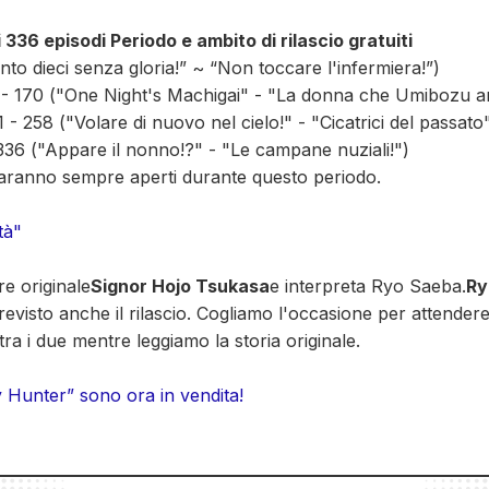
 336 episodi Periodo e ambito di rilascio gratuiti
nto dieci senza gloria!” ~ “Non toccare l'infermiera!”)
92 - 170 ("One Night's Machigai" - "La donna che Umibozu 
1 - 258 ("Volare di nuovo nel cielo!" - "Cicatrici del passato
336 ("Appare il nonno!?" - "Le campane nuziali!")
 saranno sempre aperti durante questo periodo.
tà"
re originale
Signor Hojo Tsukasa
e interpreta Ryo Saeba.
Ry
revisto anche il rilascio. Cogliamo l'occasione per attender
ra i due mentre leggiamo la storia originale.
ty Hunter” sono ora in vendita!