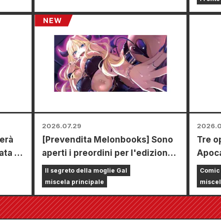
tempo
Anima
dove 
mini 
appos
2026.07.29
2026.0
erà
[Prevendita Melonbooks] Sono
Tre o
ata a
aperti i preordini per l'edizione
Apoca
limitata con uno speciale
un un
Il segreto della moglie Gal
Comic
tappetino da gioco che raffigura
Il nu
miscela principale
miscel
una splendida illustrazione di
"Mont
Fuyuki Tojo realizzata da Kudou!
vendit
Il sesto volume di "The Secret