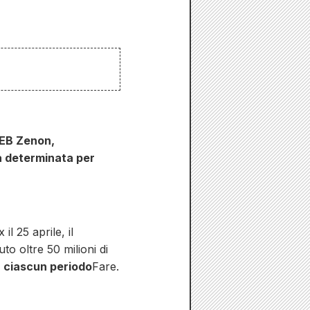
WEB Zenon,
a determinata per
l 25 aprile, il
o oltre 50 milioni di
r ciascun periodo
Fare.