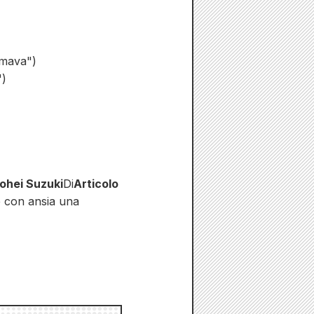
amava")
")
ohei Suzuki
Di
Articolo
e con ansia una