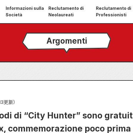
Informazioni sulla
Reclutamento di
Reclutamento di
Società
Neolaureati
Professionisti
Argomenti
13
更新）
sodi di “City Hunter” sono gratuiti
ix, commemorazione poco prima d