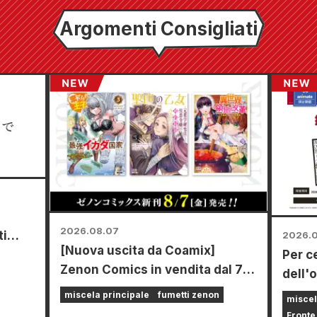
Argomenti Consigliati
2026.08.07
ti
2026.
[Nuova uscita da Coamix]
Per c
ti dal
Zenon Comics in vendita dal 7
dell'
l
agosto (venerdì)!
Power
miscela principale
fumetti zenon
miscel
20 ago
Fronte