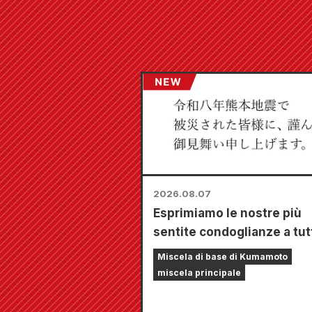
2026.08.07
Esprimiamo le nostre più
sentite condoglianze a tut
coloro che sono stati colpi
Miscela di base di Kumamoto
terremoto di Kumamoto de
miscela principale
2026.