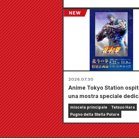
2026.07.30
Anime Tokyo Station ospit
una mostra speciale dedic
"Fist of the North Star"!!
miscela principale
Tetsuo Hara
Pugno della Stella Polare