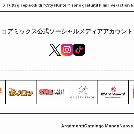
i
Tutti gli episodi di “City Hunter” sono gratuiti! Film live-actio
of the Gal Bride" uscirà il 20
dell'uscita!
ottobre!
コアミックス公式ソーシャルメディアアカウント
Argomenti
Catalogo Manga
Nuove 