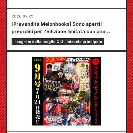
2026.07.29
[Prevendita Melonbooks] Sono aperti i
preordini per l'edizione limitata con uno
speciale tappetino da gioco che raffigura una
Il segreto della moglie Gal
miscela principale
splendida illustrazione di Fuyuki Tojo
realizzata da Kudou! Il sesto volume di "The
Secret of the Gal Bride" uscirà il 20 ottobre!