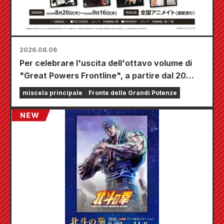
2026.08.06
Per celebrare l'uscita dell'ottavo volume di
"Great Powers Frontline", a partire dal 20
agosto si terrà una fiera a tempo limitato
miscela principale
Fronte delle Grandi Potenze
presso i negozi Animate di tutta la nazione,
dove potrete aggiudicarvi una mini card
disegnata appositamente (4 tipi in totale)!