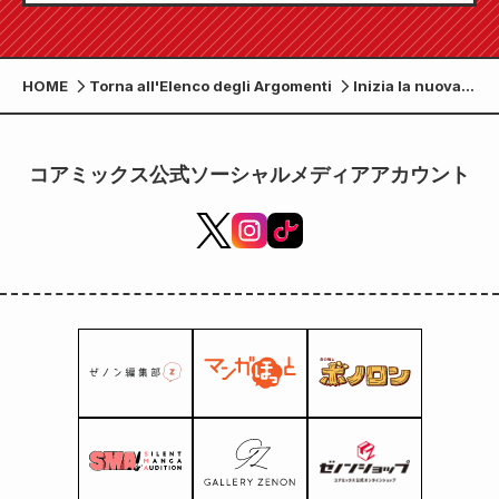
HOME
Torna all'Elenco degli Argomenti
Inizia la nuova,
epica serie
"Legal Dog: The
Proof of Medical
コアミックス公式ソーシャルメディアアカウント
Lawyer Arata"!!
Il numero di
luglio 2026 di
"Monthly Comic
Zenon" sarà in
vendita dal 25
maggio!!