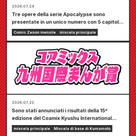
2026.07.24
Tre opere della serie Apocalypse sono
presentate in un unico numero con 5 capitoli!!
Il numero di settembre 2026 di "Monthly
Comic Zenon mensile
miscela principale
Comic Zenon" sarà in vendita dal 24 luglio!!
2026.07.23
Sono stati annunciati i risultati della 15ª
edizione del Coamix Kyushu International
Manga Award!
miscela principale
Miscela di base di Kumamoto