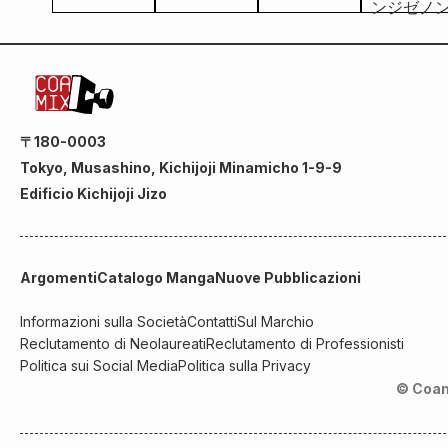
〒180-0003
Tokyo, Musashino, Kichijoji Minamicho 1-9-9
Edificio Kichijoji Jizo
Argomenti
Catalogo Manga
Nuove Pubblicazioni
Informazioni sulla Società
Contatti
Sul Marchio
Reclutamento di Neolaureati
Reclutamento di Professionisti
Politica sui Social Media
Politica sulla Privacy
© Coam