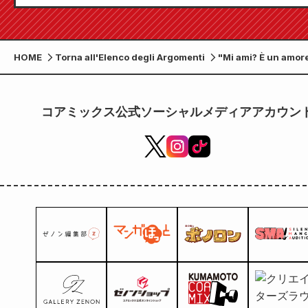
HOME
Torna all'Elenco degli Argomenti
"Mi ami? È un amor
corrisposto? Quest
maledizione." Si st
svolgendo la camp
コアミックス公式ソーシャルメディアアカウン
distribuzione dei po
"Gachi Koi Sticky B
Per commemorare l
del volume 13