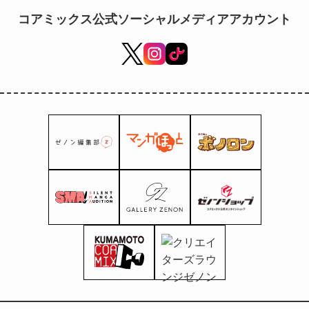
Keiji: Beyond
コアミックス公式ソーシャルメディアアカウント
the Clouds" e il
gioco di
strategia
"Sengoku Fubu:
My World in the
Sengoku Era"!