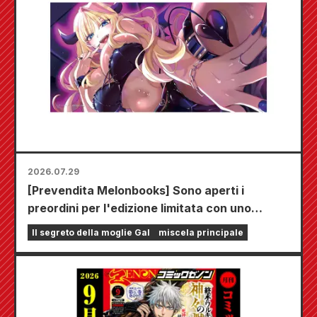
2026.07.29
[Prevendita Melonbooks] Sono aperti i
preordini per l'edizione limitata con uno
speciale tappetino da gioco che raffigura una
Il segreto della moglie Gal
miscela principale
splendida illustrazione di Fuyuki Tojo
realizzata da Kudou! Il sesto volume di "The
Secret of the Gal Bride" uscirà il 20 ottobre!