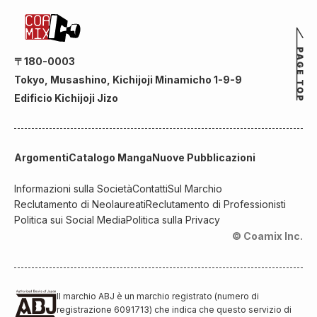
〒180-0003
Tokyo, Musashino, Kichijoji Minamicho 1-9-9
Edificio Kichijoji Jizo
Argomenti
Catalogo Manga
Nuove Pubblicazioni
Informazioni sulla Società
Contatti
Sul Marchio
Reclutamento di Neolaureati
Reclutamento di Professionisti
Politica sui Social Media
Politica sulla Privacy
© Coamix Inc.
Il marchio ABJ è un marchio registrato (numero di
registrazione 6091713) che indica che questo servizio di