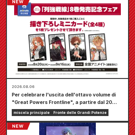
2026.08.06
Per celebrare l'uscita dell'ottavo volume di
"Great Powers Frontline", a partire dal 20
agosto si terrà una fiera a tempo limitato
miscela principale
Fronte delle Grandi Potenze
presso i negozi Animate di tutta la nazione,
dove potrete aggiudicarvi una mini card
disegnata appositamente (4 tipi in totale)!