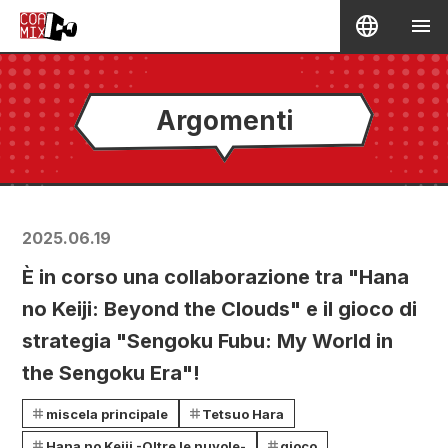
Argomenti
2025.06.19
È in corso una collaborazione tra "Hana
no Keiji: Beyond the Clouds" e il gioco di
strategia "Sengoku Fubu: My World in
the Sengoku Era"!
miscela principale
Tetsuo Hara
Hana no Keiji -Oltre le nuvole-
gioco