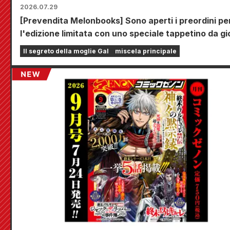
2026.07.29
[Prevendita Melonbooks] Sono aperti i preordini pe
l'edizione limitata con uno speciale tappetino da g
che raffigura una splendida illustrazione di Fuyuki 
Il segreto della moglie Gal
miscela principale
realizzata da Kudou! Il sesto volume di "The Secret
the Gal Bride" uscirà il 20 ottobre!