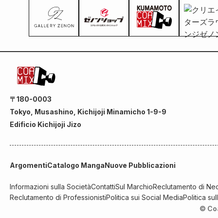
〒180-0003
Tokyo, Musashino, Kichijoji Minamicho 1-9-9
Edificio Kichijoji Jizo
Argomenti
Catalogo Manga
Nuove Pubblicazioni
Informazioni sulla Società
Contatti
Sul Marchio
Reclutamento di Neo
Reclutamento di Professionisti
Politica sui Social Media
Politica su
© Co