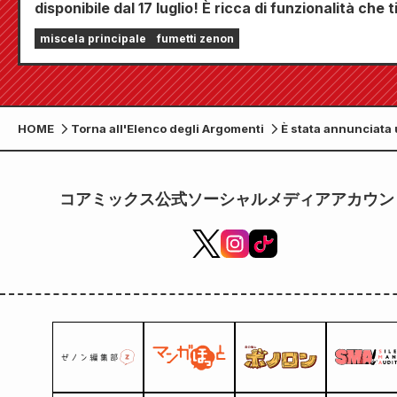
disponibile dal 17 luglio! È ricca di funzionalità che t
terranno incollato allo schermo, tra cui "Scegli il tu
miscela principale
fumetti zenon
primo capitolo gratuito" e "Aggiornamenti giornalie
HOME
Torna all'Elenco degli Argomenti
È stata annunciata
campagna di collab
tra ROUND1 e l'anim
the North Star!
コアミックス公式ソーシャルメディアアカウン