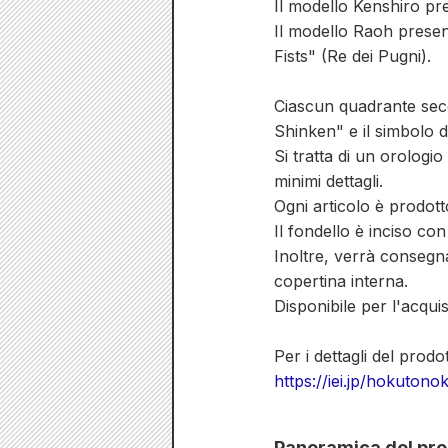
Il modello Kenshiro pr
Il modello Raoh presen
Fists" (Re dei Pugni).
Ciascun quadrante sec
Shinken" e il simbolo d
Si tratta di un orologio
minimi dettagli.
Ogni articolo è prodotto
Il fondello è inciso con
Inoltre, verrà consegna
copertina interna.
Disponibile per l'acqu
Per i dettagli del prodo
https://iei.jp/hokuton
Panoramica del pro