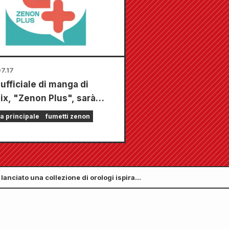
re!
7.17
ufficiale di manga di
x, "Zenon Plus", sarà
ibile dal 17 luglio! È ricca
a principale
fumetti zenon
zionalità che ti terranno
ato allo schermo, tra cui
i il tuo primo capitolo
ito" e "Aggiornamenti
lanciato una collezione di orologi ispirati
lieri"!