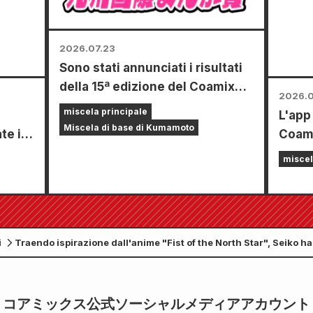
tale)!
ottob
2026.07.23
Sono stati annunciati i risultati
della 15ª edizione del Coamix
2026.0
Kyushu International Manga
miscela principale
L'app 
Award!
Miscela di base di Kumamoto
te in
Coami
toli!!
dispon
miscel
26 di
di fun
rà in
incoll
"Scegl
gratu
i
Traendo ispirazione dall'anime "Fist of the North Star", Seiko ha 
giorna
a Kenshiro e Raoh!
コアミックス公式ソーシャルメディアアカウント