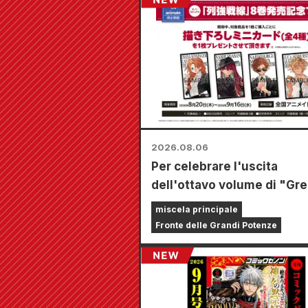
2026.08.06
Per celebrare l'uscita
dell'ottavo volume di "Gre
Powers Frontline", a partir
miscela principale
20 agosto si terrà una fier
Fronte delle Grandi Potenze
tempo limitato presso i ne
Animate di tutta la nazion
dove potrete aggiudicarvi
mini card disegnata