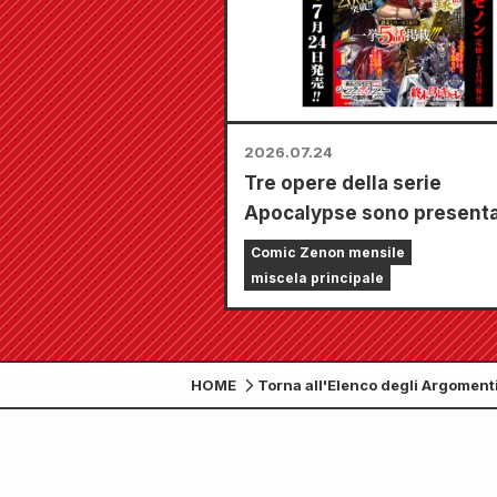
appositamente (4 tipi in to
2026.07.24
Tre opere della serie
Apocalypse sono presenta
un unico numero con 5 capi
Comic Zenon mensile
Il numero di settembre 20
miscela principale
"Monthly Comic Zenon" sa
vendita dal 24 luglio!!
HOME
Torna all'Elenco degli Argoment