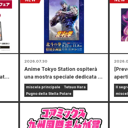
2026.07.30
2026.0
Anime Tokyo Station ospiterà
[Prev
at
una mostra speciale dedicata a
aperti
e dal
"Fist of the North Star"!!
limit
miscela principale
Tetsuo Hara
Il segr
a a
tappe
Pugno della Stella Polare
miscel
gozi
una s
e,
Fuyuk
 una
Il se
of the