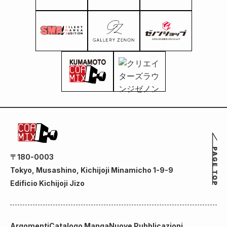
Vi presentiamo
il nuovo
"Cerotto
riscaldante Fist
of the North
Star" per lenire
la rigidità e la
stanchezza
dell'era post-
apocalittica!
〒180-0003
Tokyo, Musashino, Kichijoji Minamicho 1-9-9
Edificio Kichijoji Jizo
Argomenti
Catalogo Manga
Nuove Pubblicazioni