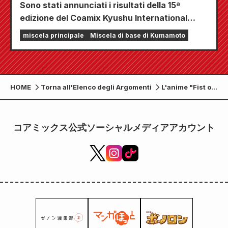
Sono stati annunciati i risultati della 15ª
edizione del Coamix Kyushu International
Manga Award!
miscela principale
Miscela di base di Kumamoto
HOME
Torna all'Elenco degli Argomenti
L'anime "Fist of
the North Star"
e un "Prodotto
farmaceutico di
コアミックス公式ソーシャルメディアアカウント
categoria 3 -
Cerotto
riscaldante
analgesico"
hanno unito le
forze grazie al
loro comune
legame con i
punti di
agopressione!