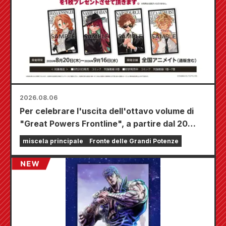
2026.08.06
Per celebrare l'uscita dell'ottavo volume di
"Great Powers Frontline", a partire dal 20
agosto si terrà una fiera a tempo limitato
miscela principale
Fronte delle Grandi Potenze
presso i negozi Animate di tutta la nazione,
dove potrete aggiudicarvi una mini card
disegnata appositamente (4 tipi in totale)!