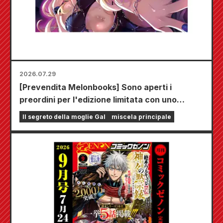
2026.07.29
[Prevendita Melonbooks] Sono aperti i
preordini per l'edizione limitata con uno
speciale tappetino da gioco che raffigura una
Il segreto della moglie Gal
miscela principale
splendida illustrazione di Fuyuki Tojo
realizzata da Kudou! Il sesto volume di "The
Secret of the Gal Bride" uscirà il 20 ottobre!