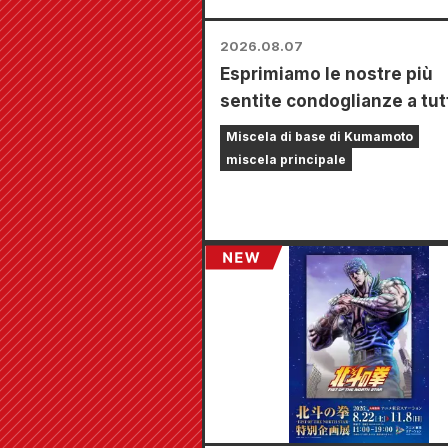
2026.08.07
Esprimiamo le nostre più
sentite condoglianze a tut
coloro che sono stati colpi
Miscela di base di Kumamoto
terremoto di Kumamoto de
miscela principale
2026.