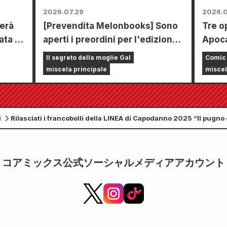
2026.07.29
2026.0
erà
[Prevendita Melonbooks] Sono
Tre o
ata a
aperti i preordini per l'edizione
Apoca
limitata con uno speciale
un un
Il segreto della moglie Gal
Comic
tappetino da gioco che raffigura
Il nu
miscela principale
miscel
una splendida illustrazione di
"Mont
Fuyuki Tojo realizzata da Kudou!
vendit
Il sesto volume di "The Secret
i
Rilasciati i francobolli della LINEA di Capodanno 2025 “Il pugno d
of the Gal Bride" uscirà il 20
ottobre!
コアミックス公式ソーシャルメディアアカウント