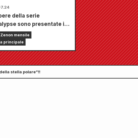
7.24
pere della serie
lypse sono presentate in
ico numero con 5 capitoli!!
 Zenon mensile
mero di settembre 2026 di
a principale
hly Comic Zenon" sarà in
a dal 24 luglio!!
ella stella polare”!!