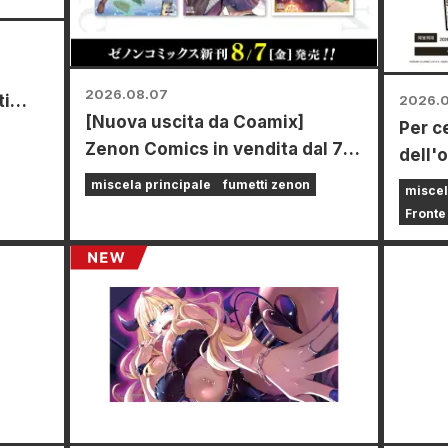
2026.08.07
ti
2026.
[Nuova uscita da Coamix]
Per c
ti dal
Zenon Comics in vendita dal 7
dell'
l
agosto (venerdì)!
Power
miscela principale
fumetti zenon
miscel
20 ago
Fronte
tempo
Anima
dove 
mini 
appos