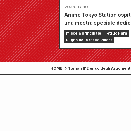
2026.07.30
Anime Tokyo Station ospit
una mostra speciale dedic
"Fist of the North Star"!!
miscela principale
Tetsuo Hara
Pugno della Stella Polare
HOME
Torna all'Elenco degli Argoment