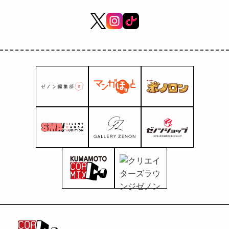
collaborerà con
“Fist of the
North Star”!
Gioca agli
eventi
"Addestramento
dei combattenti"
e "Il cammino
verso la fine del
secolo
Salvatore" e
ottieni
fantastiche
ricompense!
Verrà inoltre
organizzata una
campagna
speciale per
commemorare la
collaborazione
simultanea con
“Exploration