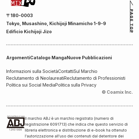
Doriland”!
〒180-0003
Tokyo, Musashino, Kichijoji Minamicho 1-9-9
Edificio Kichijoji Jizo
Argomenti
Catalogo Manga
Nuove Pubblicazioni
Informazioni sulla Società
Contatti
Sul Marchio
Reclutamento di Neolaureati
Reclutamento di Professionisti
Politica sui Social Media
Politica sulla Privacy
© Coamix Inc.
Il marchio ABJ è un marchio registrato (numero di
registrazione 6091713) che indica che questo servizio di
libreria elettronica e distribuzione di e-book ha ottenuto
l'autorizzazione all'uso dei contenuti dal detentore dei