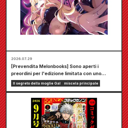
2026.07.29
[Prevendita Melonbooks] Sono aperti i
preordini per l'edizione limitata con uno
speciale tappetino da gioco che raffigura una
Il segreto della moglie Gal
miscela principale
splendida illustrazione di Fuyuki Tojo
realizzata da Kudou! Il sesto volume di "The
Secret of the Gal Bride" uscirà il 20 ottobre!