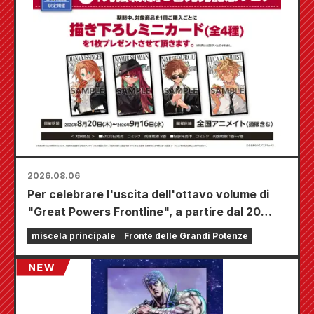
2026.08.06
Per celebrare l'uscita dell'ottavo volume di
"Great Powers Frontline", a partire dal 20
agosto si terrà una fiera a tempo limitato
miscela principale
Fronte delle Grandi Potenze
presso i negozi Animate di tutta la nazione,
dove potrete aggiudicarvi una mini card
disegnata appositamente (4 tipi in totale)!