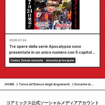
2026.07.24
Tre opere della serie Apocalypse sono
presentate in un unico numero con 5 capitoli!!
Il numero di settembre 2026 di "Monthly
Comic Zenon mensile
miscela principale
Comic Zenon" sarà in vendita dal 24 luglio!!
HOME
Torna all'Elenco degli Argomenti
Durante le
vacanze di fine
anno e
Capodanno,
コアミックス公式ソーシャルメディアアカウント
“Tsuri Star”