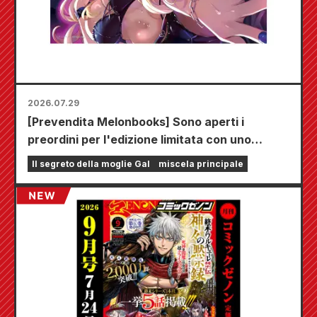
2026.07.29
[Prevendita Melonbooks] Sono aperti i
preordini per l'edizione limitata con uno
speciale tappetino da gioco che raffigura una
Il segreto della moglie Gal
miscela principale
splendida illustrazione di Fuyuki Tojo
realizzata da Kudou! Il sesto volume di "The
Secret of the Gal Bride" uscirà il 20 ottobre!