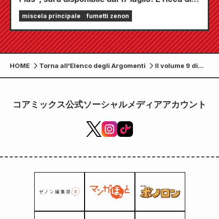
funzionalità che ti terranno incollato allo
miscela principale
fumetti zenon
schermo, tra cui "Scegli il tuo primo capitolo
gratuito" e "Aggiornamenti giornalieri"!
HOME
Torna all'Elenco degli Argomenti
Il volume 9 di
"La 19a cartella
clinica:
intervista ad
コアミックス公式ソーシャルメディアアカウント
Akira
Tokushige", la
storia di un
medico di
medicina
generale che
nota un "piccolo
disagio", uscirà
il 19 aprile!