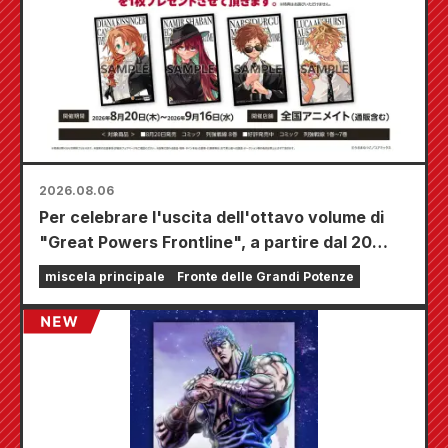
2026.08.06
Per celebrare l'uscita dell'ottavo volume di
"Great Powers Frontline", a partire dal 20
agosto si terrà una fiera a tempo limitato
miscela principale
Fronte delle Grandi Potenze
presso i negozi Animate di tutta la nazione,
dove potrete aggiudicarvi una mini card
disegnata appositamente (4 tipi in totale)!