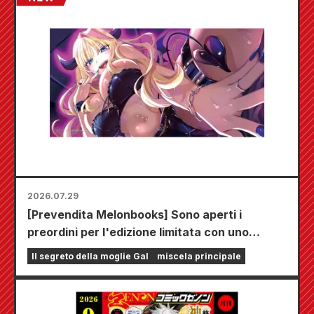
2026.07.29
[Prevendita Melonbooks] Sono aperti i
preordini per l'edizione limitata con uno
speciale tappetino da gioco che raffigura una
Il segreto della moglie Gal
miscela principale
splendida illustrazione di Fuyuki Tojo
realizzata da Kudou! Il sesto volume di "The
Secret of the Gal Bride" uscirà il 20 ottobre!