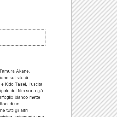
i Tamura Akane,
one sul sito di
 Kido Taisei, l'uscita
ipale del film sono già
trifoglio bianco mette
toni di un
utti gli altri
avvicina, spingendo una