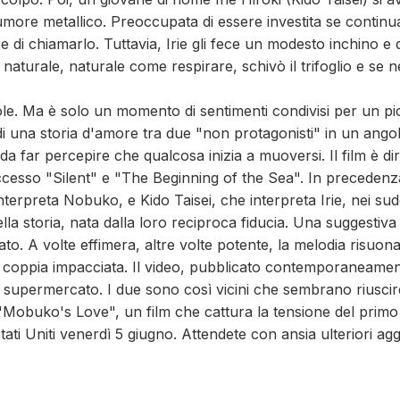
 rumore metallico. Preoccupata di essere investita se conti
e di chiamarlo. Tuttavia, Irie gli fece un modesto inchino e
a naturale, naturale come respirare, schivò il trifoglio e se 
. Ma è solo un momento di sentimenti condivisi per un picco
 di una storia d'amore tra due "non protagonisti" in un ango
 far percepire che qualcosa inizia a muoversi. Il film è di
ccesso "Silent" e "The Beginning of the Sea". In preceden
terpreta Nobuko, e Kido Taisei, che interpreta Irie, nei sud
ella storia, nata dalla loro reciproca fiducia. Una suggestiva
lmato. A volte effimera, altre volte potente, la melodia risuo
a coppia impacciata. Il video, pubblicato contemporaneam
 supermercato. I due sono così vicini che sembrano riuscire a
 "Mobuko's Love", un film che cattura la tensione del primo
i Stati Uniti venerdì 5 giugno. Attendete con ansia ulteriori a