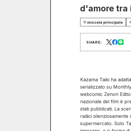
d'amore tra 
miscela principale
SHARE:
Kazama Taiki ha adatt
serializzato su Monthl
webcomic Zenon Editoria
nazionale del film è pre
stati pubblicati. La sc
radici silenziosamente 
supermercato. Solo Tan
ignorano, e si ferma di