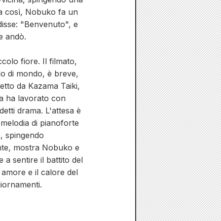
nua così, Nobuko fa un
 disse: "Benvenuto", e
ne andò.
lo fiore. Il filmato,
lo di mondo, è breve,
retto da Kazama Taiki,
za ha lavorato con
detti drama. L'attesa è
 melodia di pianoforte
na, spingendo
ente, mostra Nobuko e
 sentire il battito del
 amore e il calore del
ggiornamenti.