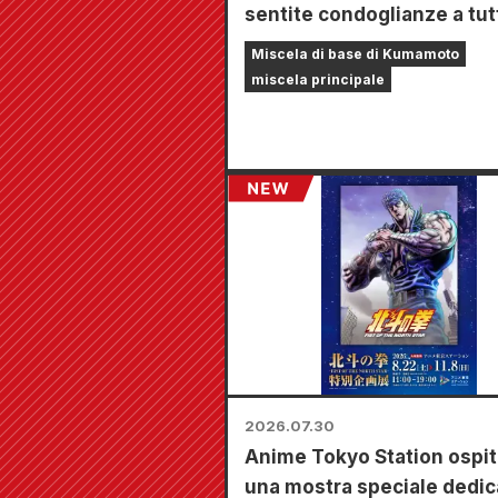
sentite condoglianze a tut
coloro che sono stati colpi
Miscela di base di Kumamoto
terremoto di Kumamoto de
miscela principale
2026.
2026.07.30
Anime Tokyo Station ospit
una mostra speciale dedic