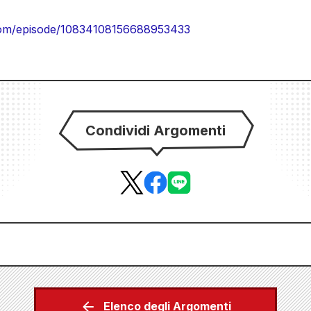
com/episode/10834108156688953433
Condividi Argomenti
Elenco degli Argomenti