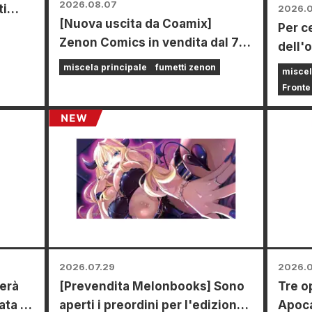
2026.08.07
ti
2026.
[Nuova uscita da Coamix]
Per c
ti dal
Zenon Comics in vendita dal 7
dell'
l
agosto (venerdì)!
Power
miscela principale
fumetti zenon
miscel
20 ago
Fronte
tempo
Anima
dove 
mini 
appos
2026.07.29
2026.0
erà
[Prevendita Melonbooks] Sono
Tre o
ata a
aperti i preordini per l'edizione
Apoca