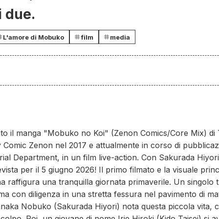
i due.
L'amore di Mobuko
film
media
ato il manga "Mobuko no Koi" (Zenon Comics/Core Mix) d
y Comic Zenon nel 2017 e attualmente in corso di pubblicazi
l Department, in un film live-action. Con Sakurada Hiyori e
vista per il 5 giugno 2026! Il primo filmato e la visuale princ
ena raffigura una tranquilla giornata primaverile. Un singolo 
ma con diligenza in una stretta fessura nel pavimento di mat
aka Nobuko (Sakurada Hiyori) nota questa piccola vita, che t
 colpo. Poi, un giovane di nome Irie Hiroki (Kido Taisei) si 