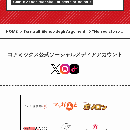
Comic Zenon mensile
miscela principale
Comic Zenon" sarà in vendita dal 24 luglio!!
HOME
Torna all'Elenco degli Argomenti
"Non esistono
ragazze gentili
con gli otaku?!"
Volume 13,
コアミックス公式ソーシャルメディアアカウント
edizione limitata
Melonbooks con
statuetta in
acrilico, in
vendita dal 19
giugno!