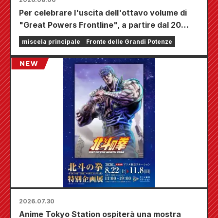
Per celebrare l'uscita dell'ottavo volume di
"Great Powers Frontline", a partire dal 20
agosto si terrà una fiera a tempo limitato
miscela principale
Fronte delle Grandi Potenze
presso i negozi Animate di tutta la nazione,
dove potrete aggiudicarvi una mini card
disegnata appositamente (4 tipi in totale)!
2026.07.30
Anime Tokyo Station ospiterà una mostra