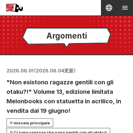
Argomenti
2026.06.01
（
2026.06.04
更新）
"Non esistono ragazze gentili con gli
otaku?!" Volume 13, edizione limitata
Melonbooks con statuetta in acrilico, in
vendita dal 19 giugno!
miscela principale
Ci sono ragazze che sono gentili con gli otaku?