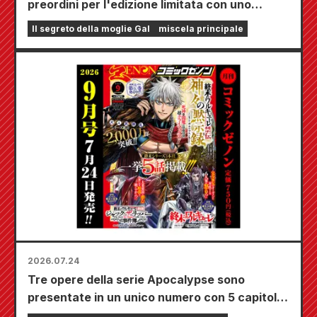
preordini per l'edizione limitata con uno
speciale tappetino da gioco che raffigura una
Il segreto della moglie Gal
miscela principale
splendida illustrazione di Fuyuki Tojo
realizzata da Kudou! Il sesto volume di "The
Secret of the Gal Bride" uscirà il 20 ottobre!
2026.07.24
Tre opere della serie Apocalypse sono
presentate in un unico numero con 5 capitoli!!
Il numero di settembre 2026 di "Monthly