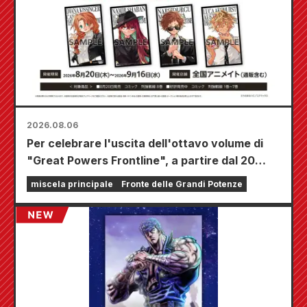
2026.08.06
Per celebrare l'uscita dell'ottavo volume di
"Great Powers Frontline", a partire dal 20
agosto si terrà una fiera a tempo limitato
miscela principale
Fronte delle Grandi Potenze
presso i negozi Animate di tutta la nazione,
dove potrete aggiudicarvi una mini card
disegnata appositamente (4 tipi in totale)!