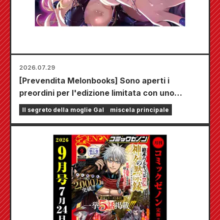
2026.07.29
[Prevendita Melonbooks] Sono aperti i
preordini per l'edizione limitata con uno
speciale tappetino da gioco che raffigura una
Il segreto della moglie Gal
miscela principale
splendida illustrazione di Fuyuki Tojo
realizzata da Kudou! Il sesto volume di "The
Secret of the Gal Bride" uscirà il 20 ottobre!