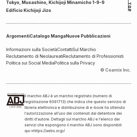
Tokyo, Musashino, Kichijoji Minamicho 1-9-9
Edificio Kichijoji Jizo
Argomenti
Catalogo Manga
Nuove Pubblicazioni
Informazioni sulla Società
Contatti
Sul Marchio
Reclutamento di Neolaureati
Reclutamento di Professionisti
Politica sui Social Media
Politica sulla Privacy
© Coamix Inc.
Il marchio ABJ è un marchio registrato (numero di
registrazione 6091713) che indica che questo servizio di
libreria elettronica e distribuzione di e-book ha ottenuto
l'autorizzazione all'uso dei contenuti dal detentore dei
diritti d'autore. Dettagli sul marchio ABJ e l'elenco dei
servizi che espongono il marchio ABJ sono disponibili
qui
→
https://aebs.or.jp/