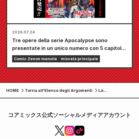
2026.07.24
Tre opere della serie Apocalypse sono
presentate in un unico numero con 5 capitoli!!
Il numero di settembre 2026 di "Monthly
Comic Zenon mensile
miscela principale
Comic Zenon" sarà in vendita dal 24 luglio!!
HOME
Torna all'Elenco degli Argomenti
La
popolarissima
commedia
romantica "Are
コアミックス公式ソーシャルメディアアカウント
There No Gals
Who Are Kind to
Otakus!?" ha
venduto oltre 1