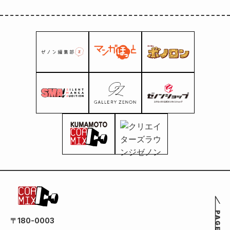
milione di copie
e nel 2026 verrà
trasformata in
un anime!
〒180-0003