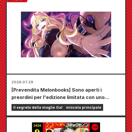
2026.07.29
[Prevendita Melonbooks] Sono aperti i
preordini per l'edizione limitata con uno
speciale tappetino da gioco che raffigura una
Il segreto della moglie Gal
miscela principale
splendida illustrazione di Fuyuki Tojo
realizzata da Kudou! Il sesto volume di "The
Secret of the Gal Bride" uscirà il 20 ottobre!