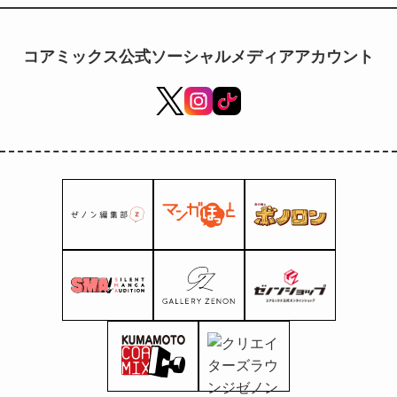
cambio costume
di “Valkyrie of
the End” sono
コアミックス公式ソーシャルメディアアカウント
ora in vendita!
Nuovi prodotti
vengono
aggiunti uno
dopo l'altro allo
Shop Zenon.