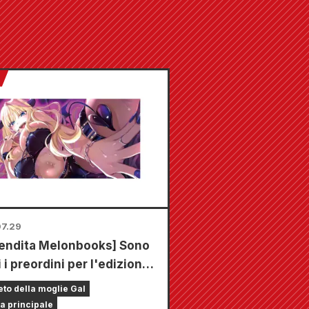
7.29
endita Melonbooks] Sono
 i preordini per l'edizione
ata con uno speciale
eto della moglie Gal
tino da gioco che raffigura
a principale