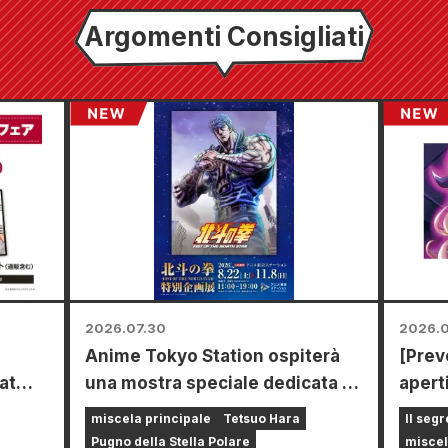
Argomenti Consigliati
2026.07.30
2026.0
Anime Tokyo Station ospiterà
[Prev
at
una mostra speciale dedicata a
aperti
e dal
"Fist of the North Star"!!
limit
miscela principale
Tetsuo Hara
Il segr
a a
tappe
Pugno della Stella Polare
miscel