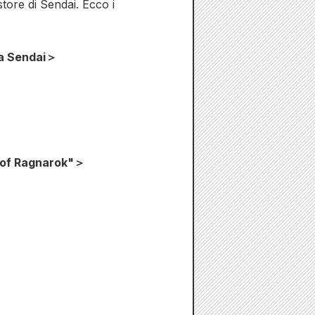
tore di Sendai. Ecco i
 a Sendai＞
d of Ragnarok"＞