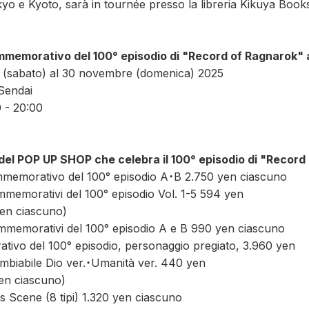
o e Kyoto, sarà in tournée presso la libreria Kikuya Books
emorativo del 100° episodio di "Record of Ragnarok"
e (sabato) al 30 novembre (domenica) 2025
 Sendai
0 - 20:00
del POP UP SHOP che celebra il 100° episodio di "Recor
mmemorativo del 100° episodio A・B 2.750 yen ciascuno
commemorativi del 100° episodio Vol. 1-5 594 yen
yen ciascuno)
ommemorativi del 100° episodio A e B 990 yen ciascuno
ivo del 100° episodio, personaggio pregiato, 3.960 yen
mbiabile Dio ver.・Umanità ver. 440 yen
en ciascuno)
s Scene (8 tipi) 1.320 yen ciascuno