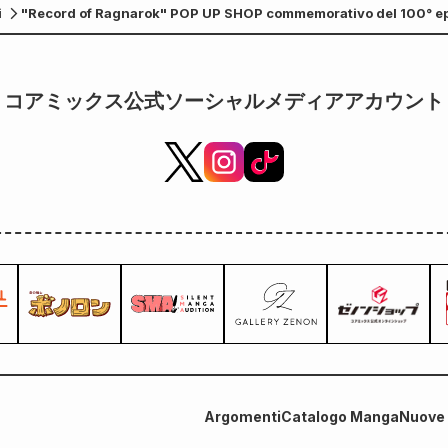
i
"Record of Ragnarok" POP UP SHOP commemorativo del 100° episo
giorna
Kikuya di Sendai dal 18 ottobre
コアミックス公式ソーシャルメディアアカウント
Argomenti
Catalogo Manga
Nuove 