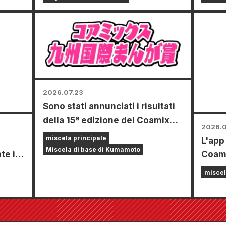
gozi
una s
e,
Fuyuk
 una
Il se
of the
tale)!
ottob
2026.07.23
Sono stati annunciati i risultati
della 15ª edizione del Coamix
2026.0
Kyushu International Manga
miscela principale
L'app 
Award!
Miscela di base di Kumamoto
te in
Coami
toli!!
dispon
miscel
26 di
di fun
rà in
incoll
"Scegl
gratu