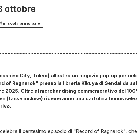
8 ottobre
miscela principale
sashino City, Tokyo) allestirà un negozio pop-up per cele
rd of Ragnarok" presso la libreria Kikuya di Sendai da sa
 2025. Oltre al merchandising commemorativo del 100° ep
n (tasse incluse) riceveranno una cartolina bonus sel
rrivo.
celebra il centesimo episodio di "Record of Ragnarok", ch