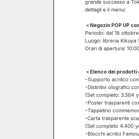
grande successo a Toky
dettagli e il menu:
＜Negozio POP UP comm
Periodo: dal 18 ottobr
Luogo: libreria Kikuya
Orari di apertura: 10:0
＜Elenco dei prodotti 
・Supporto acrilico co
・Distintivi olografici 
(Set completo: 3.564 
・Poster trasparenti c
・Tappetino commemorat
・Carta trasparente sca
(Set completo 4.400 y
・Blocchi acrilici Famou