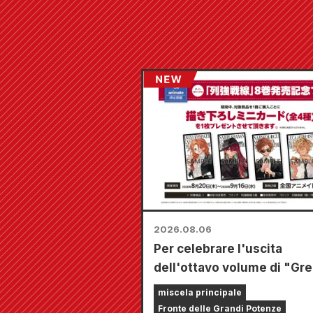
2026.08.06
Per celebrare l'uscita
dell'ottavo volume di "Gre
Powers Frontline", a partir
miscela principale
20 agosto si terrà una fier
Fronte delle Grandi Potenze