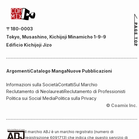
〒180-0003
Tokyo, Musashino, Kichijoji Minamicho 1-9-9
Edificio Kichijoji Jizo
Argomenti
Catalogo Manga
Nuove Pubblicazioni
Informazioni sulla Società
Contatti
Sul Marchio
Reclutamento di Neolaureati
Reclutamento di Professionisti
Politica sui Social Media
Politica sulla Privacy
© Coamix Inc.
Il marchio ABJ è un marchio registrato (numero di
registrazione 6091713) che indica che questo servizio di