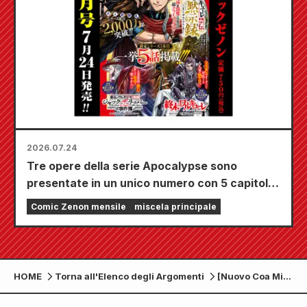
2026.07.24
Tre opere della serie Apocalypse sono
presentate in un unico numero con 5 capitoli!!
Il numero di settembre 2026 di "Monthly
Comic Zenon mensile
miscela principale
Comic Zenon" sarà in vendita dal 24 luglio!!
HOME
Torna all'Elenco degli Argomenti
[Nuovo Coa Mix]
Zenon Comics
uscirà giovedì 7