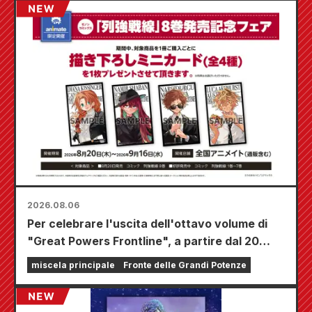
2026.08.06
Per celebrare l'uscita dell'ottavo volume di
"Great Powers Frontline", a partire dal 20
agosto si terrà una fiera a tempo limitato
miscela principale
Fronte delle Grandi Potenze
presso i negozi Animate di tutta la nazione,
dove potrete aggiudicarvi una mini card
disegnata appositamente (4 tipi in totale)!