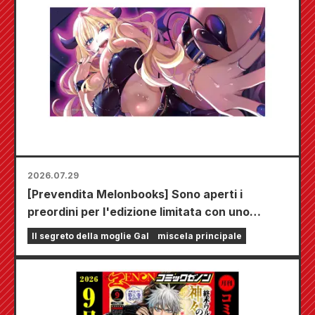
2026.07.29
[Prevendita Melonbooks] Sono aperti i
preordini per l'edizione limitata con uno
speciale tappetino da gioco che raffigura una
Il segreto della moglie Gal
miscela principale
splendida illustrazione di Fuyuki Tojo
realizzata da Kudou! Il sesto volume di "The
Secret of the Gal Bride" uscirà il 20 ottobre!