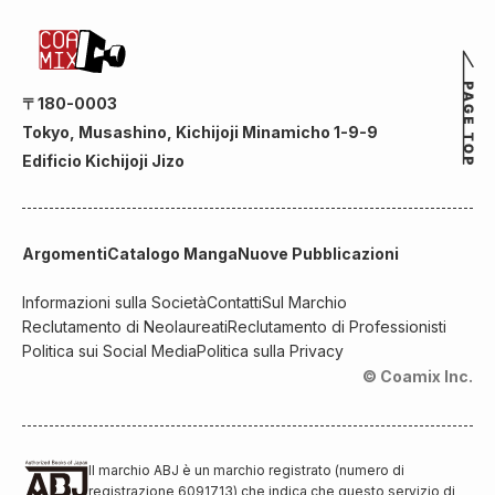
〒180-0003
Tokyo, Musashino, Kichijoji Minamicho 1-9-9
Edificio Kichijoji Jizo
Argomenti
Catalogo Manga
Nuove Pubblicazioni
Informazioni sulla Società
Contatti
Sul Marchio
Reclutamento di Neolaureati
Reclutamento di Professionisti
Politica sui Social Media
Politica sulla Privacy
© Coamix Inc.
Il marchio ABJ è un marchio registrato (numero di
registrazione 6091713) che indica che questo servizio di