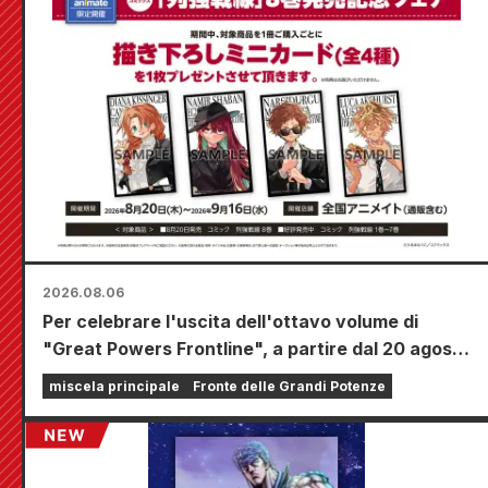
2026.08.06
Per celebrare l'uscita dell'ottavo volume di
"Great Powers Frontline", a partire dal 20 agosto
si terrà una fiera a tempo limitato presso i negozi
miscela principale
Fronte delle Grandi Potenze
Animate di tutta la nazione, dove potrete
aggiudicarvi una mini card disegnata
appositamente (4 tipi in totale)!