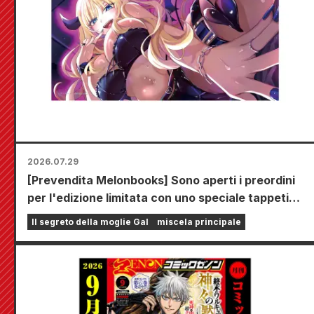
2026.07.29
[Prevendita Melonbooks] Sono aperti i preordini
per l'edizione limitata con uno speciale tappetino
da gioco che raffigura una splendida
Il segreto della moglie Gal
miscela principale
illustrazione di Fuyuki Tojo realizzata da Kudou! Il
sesto volume di "The Secret of the Gal Bride"
uscirà il 20 ottobre!