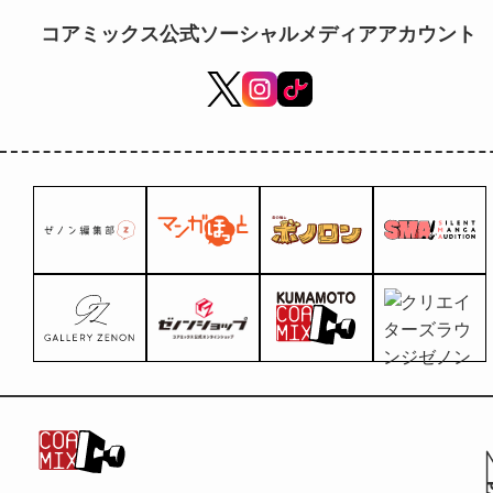
mondo di Zenon
コアミックス公式ソーシャルメディアアカウント
sono disponibili
gratuitamente!!WE
Si sta svolgendo il
"Festival della
lettura d'autunno"
della Redazione
Zenon!!