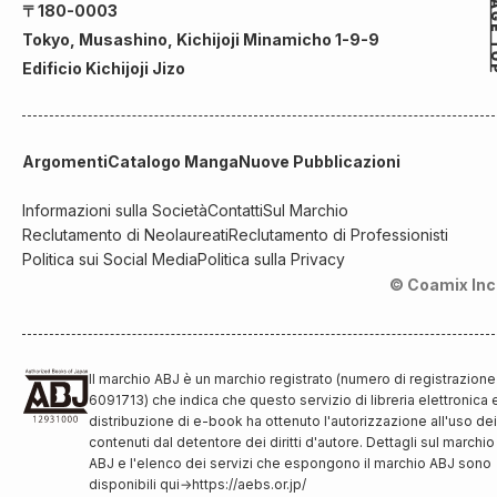
〒180-0003
Tokyo, Musashino, Kichijoji Minamicho 1-9-9
Edificio Kichijoji Jizo
Argomenti
Catalogo Manga
Nuove Pubblicazioni
Informazioni sulla Società
Contatti
Sul Marchio
Reclutamento di Neolaureati
Reclutamento di Professionisti
Politica sui Social Media
Politica sulla Privacy
© Coamix Inc
Il marchio ABJ è un marchio registrato (numero di registrazione
6091713) che indica che questo servizio di libreria elettronica 
distribuzione di e-book ha ottenuto l'autorizzazione all'uso dei
contenuti dal detentore dei diritti d'autore. Dettagli sul marchio
ABJ e l'elenco dei servizi che espongono il marchio ABJ sono
disponibili qui
→
https://aebs.or.jp/