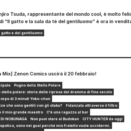
enjiro Tsuda, rappresentante del mondo cool, è molto feli
di “Il gatto e la sala da tè del gentiluomo” è ora in vendit
l gatto e del gentiluomo
 Mix] Zenon Comics uscirà il 20 febbraio!
cipale
Pugno della Stella Polare
a stella polare: storia delle riprese del dramma di fine secolo
corpo di 3 minuti Yoko-chan
ze che sono gentili con gli otaku?
Fidanzata attraverso il filtro
e il mio grande maestro
C'è una ragazza al bar
 DI NOBUNAGA
Non puoi stare al Budokan
CITY HUNTER da oggi
opatico, sono nei guai perché mio fratello vuole uccidermi.