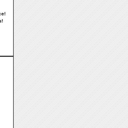
ce!
a!