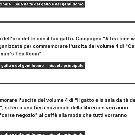
cipale
Sala da tè del gatto e del gentiluomo
 dell'ora del tè con il tuo gatto. Campagna "#Tea time w
ganizzata per commemorare l'uscita del volume 4 di "Ca
eman's Tea Room"
l gatto e del gentiluomo
miscela principale
rare l'uscita del volume 4 di "Il gatto e la sala da tè de
, si terrà una fiera nazionale della libreria e verranno
 "carte negozio" ai caffè alla moda che tutti vorranno
l gatto e del gentiluomo
miscela principale