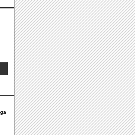
n
e
nga