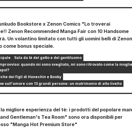
nkudo Bookstore x Zenon Comics "Lo troverai
te!! Zenon Recommended Manga Fair con 10 Handsome
à. Un volantino limitato con tutti gli uomini belli di Zeno
so come bonus speciale.
cipale
Sala da tè del gatto e del gentiluomo
mprovviso: quando mi sono svegliato, mi sono ritrovato come la mogli
apo!?
che dei figli di Hanechin e Booky
ow sull'amore con 13 grandi persone: un matrimonio di alto livello
 la migliore esperienza del tè: i prodotti del popolare ma
 and Gentleman's Tea Room" sono ora disponibili per
resso "Manga Hot Premium Store"