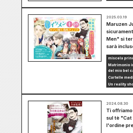
2025.03.19
Maruzen Ju
sicuramen
Men" si terr
sarà inclu
miscela prin
Matrimonio i
del mio bel c
Cartelle medi
Un reality sh
2024.08.30
Ti offriamo
sul tè "Cat
l'ordine p