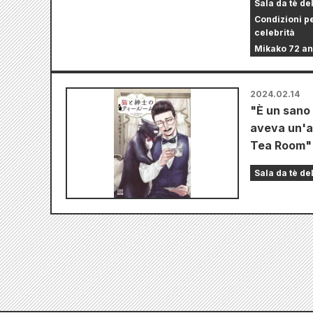
Sala da tè de
Condizioni p
celebrità
Mikako 72 an
2024.02.14
"È un sano
aveva un'a
Tea Room" u
Sala da tè de