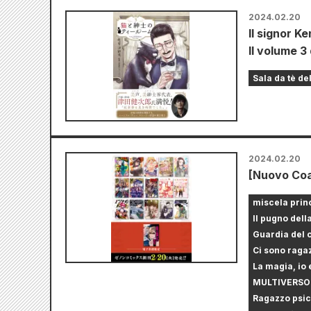
2024.02.20
Il signor K
Il volume 3 
Sala da tè de
2024.02.20
[Nuovo Coa
miscela prin
Il pugno dell
Guardia del 
Ci sono ragaz
La magia, io 
MULTIVERSO
Ragazzo psic