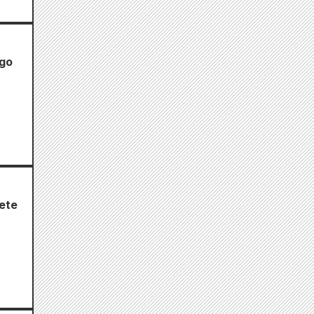
igo
ete