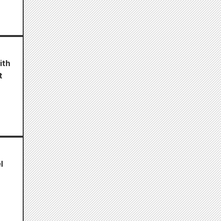
ith
t
l