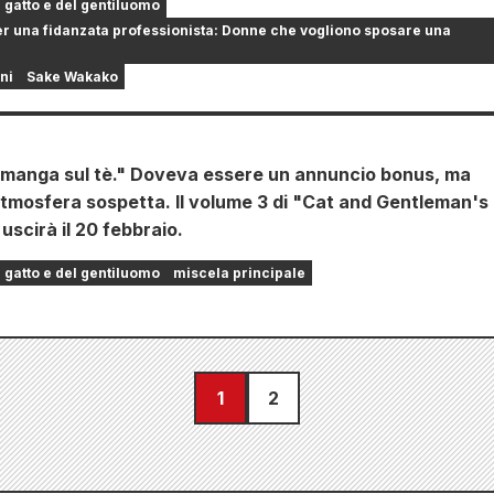
l gatto e del gentiluomo
er una fidanzata professionista: Donne che vogliono sposare una
ni
Sake Wakako
 manga sul tè." Doveva essere un annuncio bonus, ma
tmosfera sospetta. Il volume 3 di "Cat and Gentleman's
scirà il 20 febbraio.
l gatto e del gentiluomo
miscela principale
1
2