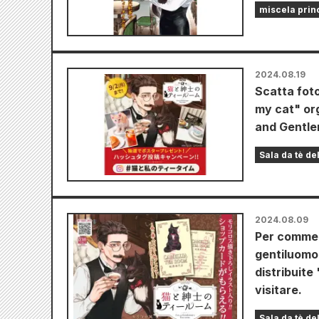
miscela prin
2024.08.19
Scatta foto
my cat" or
and Gentl
Sala da tè de
2024.08.09
Per commemo
gentiluomo"
distribuite
visitare.
Sala da tè de