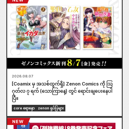
2026.08.07
[Coamix မှ အသစ်ထွက်ရှိ] Zenon Comics ကို သြ
ဂုတ်လ ၇ ရက် (သောကြာနေ့) တွင် ရောင်းချပေးနေပါ
ပြီ။
core ရောနှော
zenon ရုပ်ပြများ