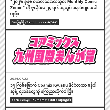
"၂၀၂၆ ခုနှစ် စက်တင်ဘာလထုတ် Monthly Comic
Zenon" ကို ဇူလိုင်လ ၂၄ ရက်နေ့တွင် ရောင်းချပေးပါ
မည်။
လစဉ်ရုပ်ပြ Zenon
core ရောနှော
2026.07.23
၁၅ ကြိမ်မြောက် Coamix Kyushu နိုင်ငံတကာ မန်ဂါ
ဆုရဲ့ ရလဒ်တွေကို ကြေညာလိုက်ပါပြီ။
core ရောနှော
Kumamoto core ရောမွှေပါ။