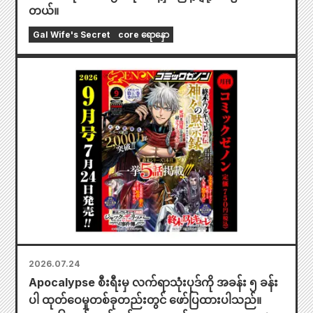
တယ်။
Gal Wife's Secret
core ရောနှော
2026.07.24
Apocalypse စီးရီးမှ လက်ရာသုံးပုဒ်ကို အခန်း ၅ ခန်း
ပါ ထုတ်ဝေမှုတစ်ခုတည်းတွင် ဖော်ပြထားပါသည်။