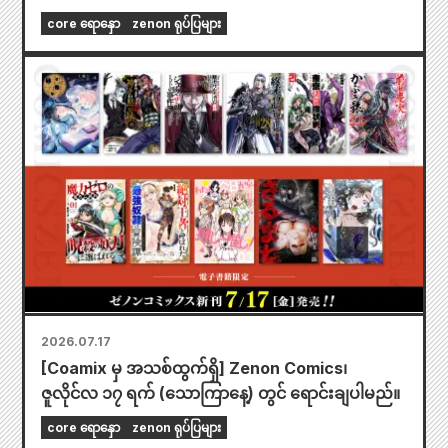
core ရောနှော
zenon ရုပ်ပြများ
2026.07.17
[Coamix မှ အသစ်ထွက်ရှိ] Zenon Comics၊
ဇူလိုင်လ ၁၇ ရက် (သောကြာနေ့) တွင် ရောင်းချပါမည်။
core ရောနှော
zenon ရုပ်ပြများ