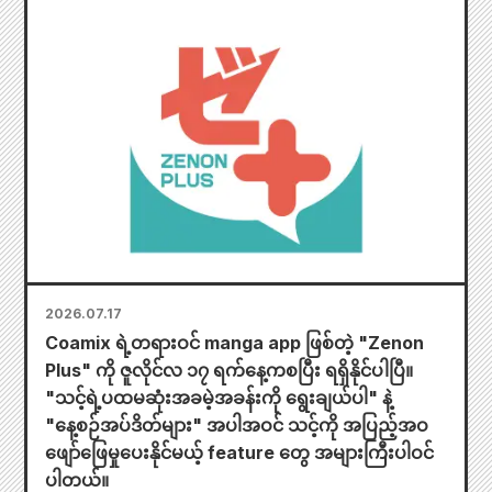
2026.07.17
Coamix ရဲ့တရားဝင် manga app ဖြစ်တဲ့ "Zenon
Plus" ကို ဇူလိုင်လ ၁၇ ရက်နေ့ကစပြီး ရရှိနိုင်ပါပြီ။
"သင့်ရဲ့ပထမဆုံးအခမဲ့အခန်းကို ရွေးချယ်ပါ" နဲ့
"နေ့စဉ်အပ်ဒိတ်များ" အပါအဝင် သင့်ကို အပြည့်အဝ
ဖျော်ဖြေမှုပေးနိုင်မယ့် feature တွေ အများကြီးပါဝင်
ပါတယ်။