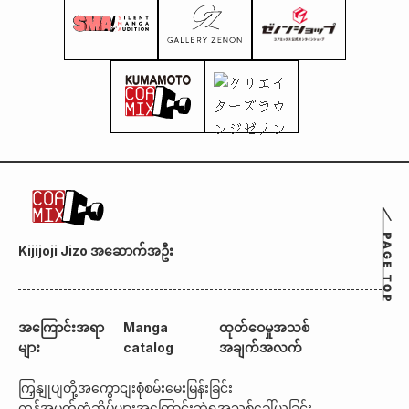
Kijijoji Jizo အဆောက်အဦး
အကြောင်းအရာ
Manga
ထုတ်ဝေမှုအသစ်
များ
catalog
အချက်အလက်
ကြှနျုပျတို့အကွောငျး
စုံစမ်းမေးမြန်းခြင်း
ကုန်အမှတ်တံဆိပ်များအကြောင်း
ဘွဲ့ရအသစ်ခေါ်ယူခြင်း