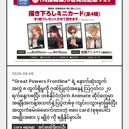
2026.08.06
"Great Powers Frontline" ရဲ့ နောက်ဆုံးထွက်
အတွဲ ၈ ထွက်ရှိမှုကို ဂုဏ်ပြုတဲ့အနေနဲ့ သြဂုတ်လ ၂၀
ရက်နေ့ကစပြီး တစ်နိုင်ငံလုံးက Animate ဆိုင်တွေမှာ
အချိန်အကန့်အသတ်နဲ့ ပြပွဲတစ်ခု ကျင်းပသွားမှာဖြစ်ပြီး
အထူးကံစမ်းမဲဖောက်ထားတဲ့ mini card (စုစုပေါင်း
အမျိုးအစား ၄ မျိုး) ကို ရရှိနိုင်မှာပါ။
core ရောနှော
အင်အားကြီးတပ်ဦး