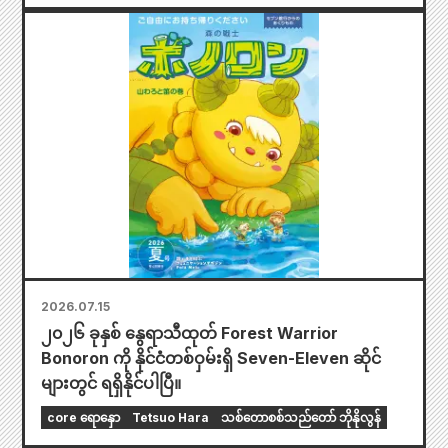
2026.07.15
၂၀၂၆ ခုနှစ် နွေရာသီထုတ် Forest Warrior
Bonoron ကို နိုင်ငံတစ်ဝှမ်းရှိ Seven-Eleven ဆိုင်
များတွင် ရရှိနိုင်ပါပြီ။
core ရောနှော
Tetsuo Hara
သစ်တောစစ်သည်တော် ဘိုနိုလွန်