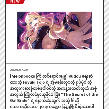
2026.07.29
[Melonbooks ကြိုတင်ရောင်းချမှု] Kudou ရေးဆွဲ
ထားတဲ့ Fuyuki Tojo ရဲ့ အံ့မခန်းလှပတဲ့ ရုပ်ပုံပါတဲ့
အထူးကစားခုံတစ်ခုပါဝင်တဲ့ အကန့်အသတ်ထုတ် အစုံ
အတွက် ကြိုတင်မှာယူနိုင်ပါပြီ။ "The Secret of the
Gal Bride" ရဲ့ နောက်ဆုံးထွက် အတွဲ ၆ ကို
အောက်တိုဘာလ ၂၀ ရက်နေ့မှာ ဖြန့်ချိဖို့ စီစဉ်ထားပါ