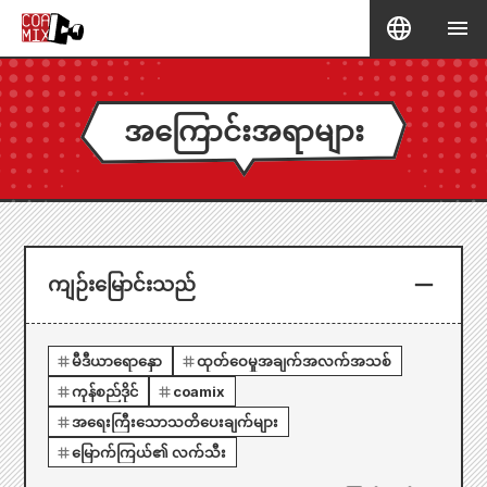
အကြောင်းအရာများ
ကျဉ်းမြောင်းသည်
မီဒီယာရောနှော
ထုတ်ဝေမှုအချက်အလက်အသစ်
ကုန်စည်ဒိုင်
coamix
အရေးကြီးသောသတိပေးချက်များ
မြောက်ကြယ်၏ လက်သီး