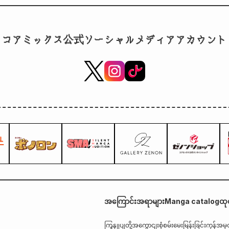
Overlord in Another World'' Volume 6 ကို ယခု ရောင်းချလိုက်ပြီဖြစ်သည်
စီစဉ်ထားပါတယ်။
コアミックス公式ソーシャルメディアアカウント
အကြောင်းအရာများ
Manga catalog
ထု
ကြှနျုပျတို့အကွောငျး
စုံစမ်းမေးမြန်းခြင်း
ကုန်အမှ