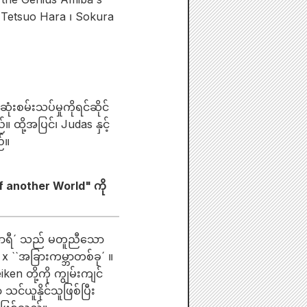
် Tetsuo Hara ၊ Sokura
စမ်းသပ်မှုကိုရင်ဆိုင်
 ထို့အပြင်၊ Judas နှင့်
်။
 another World" ကို
္ဍာရီ´ သည် မတူညီသော
x ``အခြားကမ္ဘာတစ်ခု´ ။
n တို့ကို ကျွမ်းကျင်
သင်ယူနိုင်သူဖြစ်ပြီး