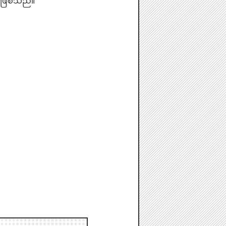
်ဖြစ်သည်။