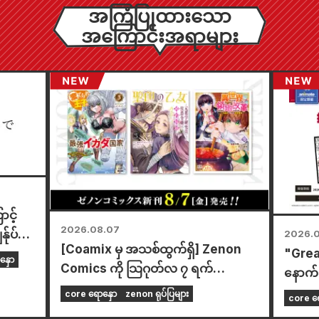
အကြံပြုထားသော
အကြောင်းအရာများ
ာင့်
2026.08.07
်ုပ်
2026.
[Coamix မှ အသစ်ထွက်ရှိ] Zenon
"Grea
ဖော်ပြ
နှော
Comics ကို သြဂုတ်လ ၇ ရက်
နောက်ဆ
(သောကြာနေ့) တွင် ရောင်းချပေးနေပါ
ဂုဏ်ပြ
core ရောနှော
zenon ရုပ်ပြများ
core ရေ
ပြီ။
ကစပြီး