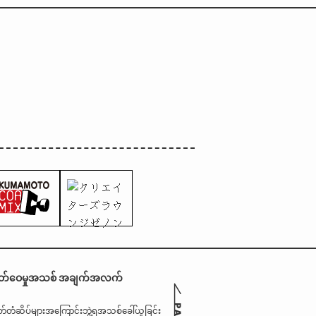
။
တ်ဝေမှုအသစ် အချက်အလက်
တ်တံဆိပ်များအကြောင်း
ဘွဲ့ရအသစ်ခေါ်ယူခြင်း