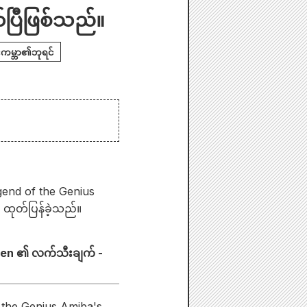
်ပြီဖြစ်သည်။
းကမ္ဘာ၏ဘုရင်
gend of the Genius
 ထုတ်ပြန်ခဲ့သည်။
aiden ၏ လက်သီးချက် -
f the Genius Amiba's