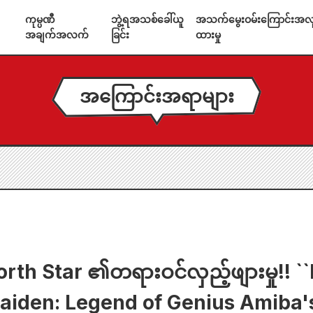
ကုမ္ပဏီ
ဘွဲ့ရအသစ်ခေါ်ယူ
အသက်မွေးဝမ်းကြောင်းအလုပ
အချက်အလက်
ခြင်း
ထားမှု
အကြောင်းအရာများ
orth Star ၏တရားဝင်လှည့်ဖျားမှု!! ``
aiden: Legend of Genius Amiba's