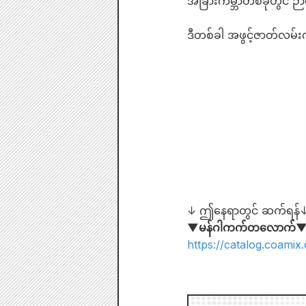
အခြားကမ္ဘာတစ်ခုတွင် ဉာ
ဒီတစ်​ခါ အဖွင့်​ဇာတ်​လမ်
↓ ဤနေရာတွင် ဆက်ရန်
▼မန်ဂါကက်တလောက်
https://catalog.coamix