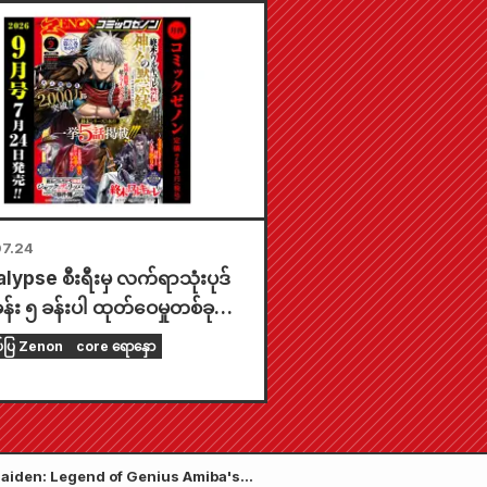
 အချိန်အကန့်အသတ်နဲ့ ပြပွဲတစ်
်းပသွားမှာဖြစ်ပြီး အထူးကံစမ်းမဲ
ားတဲ့ mini card (စုစုပေါင်း
စား ၄ မျိုး) ကို ရရှိနိုင်မှာပါ။
7.24
ypse စီးရီးမှ လက်ရာသုံးပုဒ်
န်း ၅ ခန်းပါ ထုတ်ဝေမှုတစ်ခု
ွင် ဖော်ပြထားပါသည်။ "၂၀၂၆
ပ်ပြ Zenon
core ရောနှော
် စက်တင်ဘာလထုတ် Monthly
 Zenon" ကို ဇူလိုင်လ ၂၄ ရက်
် ရောင်းချပေးပါမည်။
ar Gaiden: Legend of Genius Amiba's