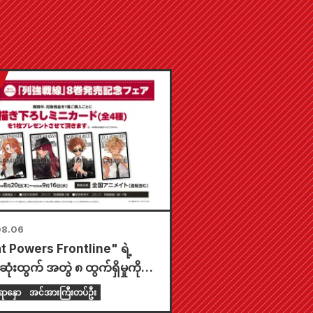
08.06
t Powers Frontline" ရဲ့
ုံးထွက် အတွဲ ၈ ထွက်ရှိမှုကို
ုတဲ့အနေနဲ့ သြဂုတ်လ ၂၀ ရက်နေ့
ာနှော
အင်အားကြီးတပ်ဦး
 တစ်နိုင်ငံလုံးက Animate ဆိုင်