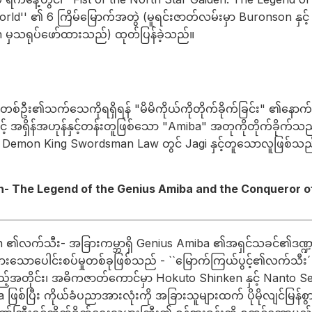
rld'' ၏ 6 ကြိမ်မြောက်အတွဲ (မူရင်းဇာတ်လမ်းမှာ Buronson နှင့
an မှသရုပ်ဖော်ထားသည်) ထုတ်ပြန်ခဲ့သည်။
▼
်ဦး၏သက်သေကိုရရှိရန် "မိမိကိုယ်ကိုတိုက်ခိုက်ခြင်း" ၏နောက်ဆုံး
့် အရှိန်အဟုန်နှင့်တန်းတူဖြစ်သော "Amiba" အတုကိုတိုက်ခိုက်သည်။
Demon King Swordsman Law တွင် Jagi နှင့်တူသောလူဖြစ်သည
en- The Legend of the Genius Amiba and the Conqueror of
iden ၏လက်သီး- အခြားကမ္ဘာရှိ Genius Amiba ၏အရှင်သခင်၏ဒဏ
ားသောပေါင်းစပ်မှုတစ်ခုဖြစ်သည် - ``မြောက်ကြယ်ပွင့်၏လက်သီး´ 
်အတိုင်း၊ အဓိကဇာတ်ကောင်မှာ Hokuto Shinken နှင့် Nanto Seike
ြစ်ပြီး ကိုယ်ခံပညာအားလုံးကို အခြားသူများထက် ပိုမိုလျင်မြန်စွာ 