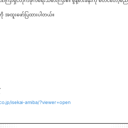
ဏ်ကြီးရှင်တိုက်ခိုက်ရေးသမားကြီး၏ စွန့်စားခန်းကို စတင်တော့မည
းကို အထူး​ဖော်​ပြထားပါတယ်​။
↓
▼
.co.jp/isekai-amiba/?viewer=open