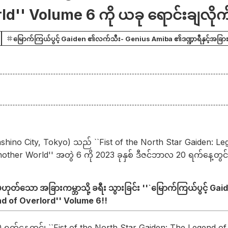
d'' Volume 6 ကို ယခု ရောင်းချလိုက
မြောက်ကြယ်ပွင့် Gaiden ၏လက်သီး- Genius Amiba ၏ဒဏ္ဍာရီနှင့်အခြာ
shino City, Tokyo) သည် ``Fist of the North Star Gaiden: Le
other World'' အတွဲ 6 ကို 2023 ခုနှစ် ဒီဇင်ဘာလ 20 ရက်နေ့တွင်
မဟုတ်သော အခြားကမ္ဘာသို့ ခရီး သွားခြင်း ''`မြောက်ကြယ်ပွင့် G
d of Overlord'' Volume 6!!
0 ရက်နေ့တွင်၊ ``Fist of the North Star Gaiden: The Legend o