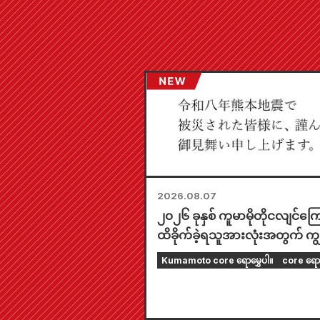
2026.08.07
၂၀၂၆ ခုနှစ် ကူမာမိုတိုငလျင်ကြေ
ထိခိုက်ခဲ့ရသူအားလုံးအတွက် ကျွန
တို့၏ အနက်ရှိုင်းဆုံး စာနာမှုကို 
Kumamoto core ရောမွှေပါ။
core ရော
အပ်ပါသည်။