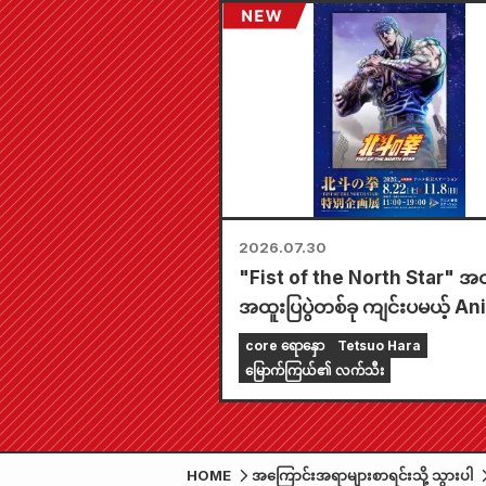
2026.07.30
"Fist of the North Star" အ
အထူးပြပွဲတစ်ခု ကျင်းပမယ့် A
Tokyo Station!!
core ရောနှော
Tetsuo Hara
မြောက်ကြယ်၏ လက်သီး
HOME
အကြောင်းအရာများစာရင်းသို့ သွားပါ