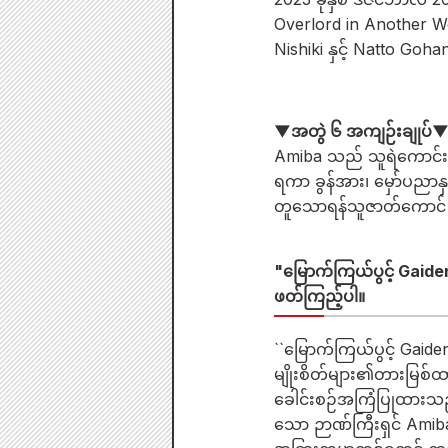
Overlord in Another Wo
Nishiki နှင့် Natto Goh
▼အတွဲ ၆ အကျဉ်းချုပ်
Amiba သည် သူရဲကောင်းတစ
ရကာ ခွန်အား၊ မှော်ပညာနှင
တူသောရန်သူဇာတ်ကောင် 
"မြောက်ကြယ်ပွင့် Gaid
ဖတ်ကြည့်ပါ။
``မြောက်ကြယ်ပွင့် Ga
မျိုးစိတ်များ၏တားမြစ်ထ
ခေါင်းစဉ်အကြံပြုထားသည့
သော ဉာဏ်ကြီးရှင် Amiba ဖ