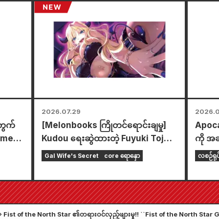
တွေမှာ
ခု ကျင
ဖောက်ထ
အမျိုးအ
2026.07.29
2026.0
တွက်
[Melonbooks ကြိုတင်ရောင်းချမှု]
Apocal
nime
Kudou ရေးဆွဲထားတဲ့ Fuyuki Tojo
ကို အခ
ရဲ့ အံ့မခန်းလှပတဲ့ ရုပ်ပုံပါတဲ့ အထူး
တည်းတ
Gal Wife's Secret
core ရောနှော
လစဉ်ရု
ကစားခုံတစ်ခုပါဝင်တဲ့ အကန့်အသတ်
ခုနှစ
ထုတ် အစုံအတွက် ကြိုတင်မှာယူနိုင်ပါ
Comic
ပြီ။ "The Secret of the Gal
နေ့တွင
Bride" ရဲ့ နောက်ဆုံးထွက် အတွဲ ၆ ကို
Fist of the North Star ၏တရားဝင်လှည့်ဖျားမှု!! ``Fist of the North St
အောက်တိုဘာလ ၂၀ ရက်နေ့မှာ ဖြန့်ချိဖို့