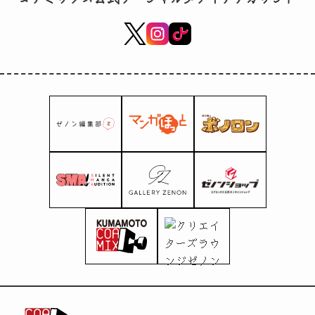
စတိုးဆိုင်များတွင် ဖြန့်
ဝေနေပြီဖြစ်သည်။