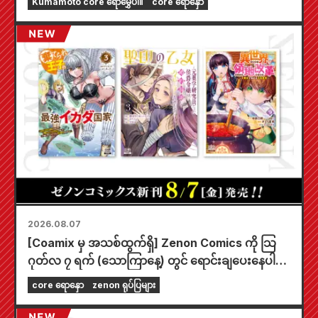
Kumamoto core ရောမွှေပါ။
core ရောနှော
2026.08.07
[Coamix မှ အသစ်ထွက်ရှိ] Zenon Comics ကို သြ
ဂုတ်လ ၇ ရက် (သောကြာနေ့) တွင် ရောင်းချပေးနေပါ
ပြီ။
core ရောနှော
zenon ရုပ်ပြများ