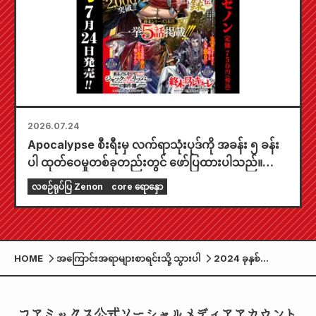
2026.07.24
Apocalypse စီးရီးမှ လက်ရာသုံးပုဒ်ကို အခန်း ၅ ခန်း
ပါ ထုတ်ဝေမှုတစ်ခုတည်းတွင် ဖော်ပြထားပါသည်။
"၂၀၂၆ ခုနှစ် စက်တင်ဘာလထုတ် Monthly Comic
လစဉ်ရုပ်ပြ Zenon
core ရောနှော
Zenon" ကို ဇူလိုင်လ ၂၄ ရက်နေ့တွင် ရောင်းချပေးပါ
မည်။
HOME
အကြောင်းအရာများစာရင်းသို့ သွားပါ
2024 ခုနှစ်
အောက်တိုဘာလထုတ်
Forest Warrior
Bonolon ကို နိုင်ငံ
コアミックス公式ソーシャルメディアアカウント
တစ်ဝန်းရှိ 7-Eleven