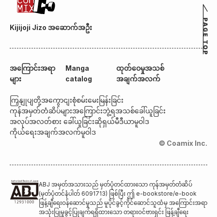
Kijijoji Jizo အဆောက်အဦး
အကြောင်းအရာ
Manga
ထုတ်ဝေမှုအသစ်
များ
catalog
အချက်အလက်
ကြှနျုပျတို့အကွောငျး
စုံစမ်းမေးမြန်းခြင်း
ကုန်အမှတ်တံဆိပ်များအကြောင်း
ဘွဲ့ရအသစ်ခေါ်ယူခြင်း
အလုပ်အလတ်စား ခေါ်ယူခြင်း
ဆိုရှယ်မီဒီယာမူဝါဒ
ကိုယ်ရေးအချက်အလက်မူဝါဒ
© Coamix Inc.
ABJ အမှတ်အသားသည် မှတ်ပုံတင်ထားသော ကုန်အမှတ်တံဆိပ်
(မှတ်ပုံတင်နံပါတ် 6091713) ဖြစ်ပြီး ဤ e-bookstore/e-book
ဖြန့်ချီရေးဝန်ဆောင်မှုသည် မူပိုင်ခွင့်ကိုင်ဆောင်သူထံမှ အကြောင်းအရာ
အသုံးပြုမှုခွင့်ပြုချက်ရရှိထားသော တရားဝင်ဗားရှင်း ဖြန့်ချီရေး