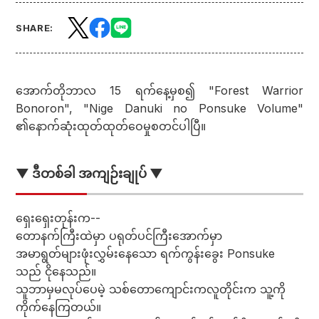
SHARE:
အောက်တိုဘာလ 15 ရက်နေ့မှစ၍ "Forest Warrior
Bonoron", "Nige Danuki no Ponsuke Volume"
၏နောက်ဆုံးထုတ်ထုတ်ဝေမှုစတင်ပါပြီ။
▼ ဒီတစ်ခါ အကျဉ်းချုပ် ▼
ရှေးရှေးတုန်းက--
တောနက်ကြီးထဲမှာ ပရုတ်ပင်ကြီးအောက်မှာ
အမာရွတ်များဖုံးလွှမ်းနေသော ရက်ကွန်းခွေး Ponsuke
သည် ငိုနေသည်။
သူဘာမှမလုပ်ပေမဲ့ သစ်တောကျောင်းကလူတိုင်းက သူ့ကို
ကိုက်နေကြတယ်။