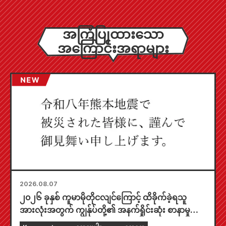
အကြံပြုထားသော
အကြောင်းအရာများ
2026.08.07
၂၀၂၆ ခုနှစ် ကူမာမိုတိုငလျင်ကြောင့် ထိခိုက်ခဲ့ရသူ
အားလုံးအတွက် ကျွန်ုပ်တို့၏ အနက်ရှိုင်းဆုံး စာနာမှုကို
ဖော်ပြအပ်ပါသည်။