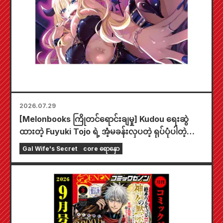
2026.07.29
[Melonbooks ကြိုတင်ရောင်းချမှု] Kudou ရေးဆွဲ
ထားတဲ့ Fuyuki Tojo ရဲ့ အံ့မခန်းလှပတဲ့ ရုပ်ပုံပါတဲ့
အထူးကစားခုံတစ်ခုပါဝင်တဲ့ အကန့်အသတ်ထုတ် အစုံ
Gal Wife's Secret
core ရောနှော
အတွက် ကြိုတင်မှာယူနိုင်ပါပြီ။ "The Secret of the
Gal Bride" ရဲ့ နောက်ဆုံးထွက် အတွဲ ၆ ကို
အောက်တိုဘာလ ၂၀ ရက်နေ့မှာ ဖြန့်ချိဖို့ စီစဉ်ထားပါ
တယ်။