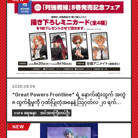
2026.08.06
"Great Powers Frontline" ရဲ့ နောက်ဆုံးထွက် အတွဲ
၈ ထွက်ရှိမှုကို ဂုဏ်ပြုတဲ့အနေနဲ့ သြဂုတ်လ ၂၀ ရက်နေ့
ကစပြီး တစ်နိုင်ငံလုံးက Animate ဆိုင်တွေမှာ အချိန်
core ရောနှော
အင်အားကြီးတပ်ဦး
အကန့်အသတ်နဲ့ ပြပွဲတစ်ခု ကျင်းပသွားမှာဖြစ်ပြီး အထူး
ကံစမ်းမဲဖောက်ထားတဲ့ mini card (စုစုပေါင်း အမျိုး
အစား ၄ မျိုး) ကို ရရှိနိုင်မှာပါ။