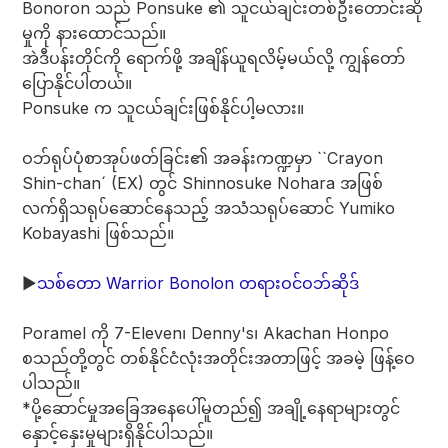
Bonoron သည် Ponsuke ၏ သူငယ်ချင်းတစ်ဦးတောင်းဆို
မှုကို နားထောင်သည်။
အဲဒီပန်းတိုင်ကို ရောက်ဖို့ အချိန်ယူရလိမ့်မယ်လို့ ကျွန်တော်
ပြောနိုင်ပါတယ်။
Ponsuke က သူငယ်ချင်းဖြစ်နိုင်ပါ့မလား။
ဝဘ်ရုပ်ပုံစာအုပ်ဖတ်ခြင်း၏ အခန်းကဏ္ဍမှာ ``Crayon
Shin-chan´ (EX) တွင် Shinnosuke Nohara အဖြစ်
လက်ရှိသရုပ်ဆောင်နေသည့် အသံသရုပ်ဆောင် Yumiko
Kobayashi ဖြစ်သည်။
▶︎
သစ်တော Warrior Bonolon တရားဝင်ဝဘ်ဆိုဒ်
Poramel ကို 7-Eleven၊ Denny's၊ Akachan Honpo
စသည်တို့တွင် တစ်နိုင်ငံလုံးအတိုင်းအတာဖြင့် အခမဲ့ ဖြန့်ဝေ
ပါသည်။
*ပို့ဆောင်မှုအခြေအနေပေါ်မူတည်၍ အချို့နေရာများတွင်
နှောင့်နှေးမှုများရှိနိုင်ပါသည်။