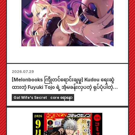
2026.07.29
[Melonbooks ကြိုတင်ရောင်းချမှု] Kudou ရေးဆွဲ
ထားတဲ့ Fuyuki Tojo ရဲ့ အံ့မခန်းလှပတဲ့ ရုပ်ပုံပါတဲ့
အထူးကစားခုံတစ်ခုပါဝင်တဲ့ အကန့်အသတ်ထုတ် အစုံ
Gal Wife's Secret
core ရောနှော
အတွက် ကြိုတင်မှာယူနိုင်ပါပြီ။ "The Secret of the
Gal Bride" ရဲ့ နောက်ဆုံးထွက် အတွဲ ၆ ကို
အောက်တိုဘာလ ၂၀ ရက်နေ့မှာ ဖြန့်ချိဖို့ စီစဉ်ထားပါ
တယ်။