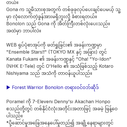
တယ်။
Gona က သူ့မိသားစုအတွက် တစ်ခုခုလုပ်ပေးချင်ပေမယ့် သူ့
မှာ လုံလောက်တဲ့ခွန်အားမရှိဘူးလို့ ခံစားရတယ်။
Bonolon သည် Gona ကို အိတ်ကြီးတစ်လုံးပေးသည်။
အထဲမှာ ဘာပါလဲ။
WEB ရုပ်ပုံစာအုပ်ကို ဖတ်ရှုခြင်း၏ အခန်းကဏ္ဍမှာ
"Ensemble Stars!!" (TOKYO MX နှင့် အခြား) တွင်
Kanata Fukami ၏ အခန်းကဏ္ဍနှင့် "Oha! "Yo-Idon"
(NHK E-Tele) တွင် O'Hello ၏ အသံဖြစ်သည့် Kotaro
Nishiyama သည် အသံကို တာဝန်ယူပါသည်။
▶︎ Forest Warrior Bonolon တရားဝင်ဝဘ်ဆိုဒ်
Poramel ကို 7-Eleven၊ Denny's၊ Akachan Honpo
စသည်တို့တွင် တစ်နိုင်ငံလုံးအတိုင်းအတာဖြင့် အခမဲ့ ဖြန့်ဝေ
ပါသည်။
*ပို့ဆောင်မှုအခြေအနေပေါ်မူတည်၍ အချို့နေရာများတွင်