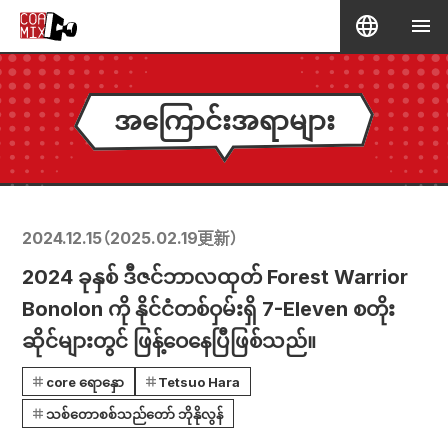
အကြောင်းအရာများ
2024.12.15
（
2025.02.19
更新）
2024 ခုနှစ် ဒီဇင်ဘာလထုတ် Forest Warrior
Bonolon ကို နိုင်ငံတစ်ဝှမ်းရှိ 7-Eleven စတိုး
ဆိုင်များတွင် ဖြန့်ဝေနေပြီဖြစ်သည်။
core ရောနှော
Tetsuo Hara
သစ်တောစစ်သည်တော် ဘိုနိုလွန်