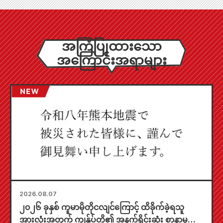
အကြံပြုထားသော
အကြောင်းအရာများ
2026.08.07
၂၀၂၆ ခုနှစ် ကူမာမိုတိုငလျင်ကြောင့် ထိခိုက်ခဲ့ရသူ
အားလုံးအတွက် ကျွန်ုပ်တို့၏ အနက်ရှိုင်းဆုံး စာနာမှုကို