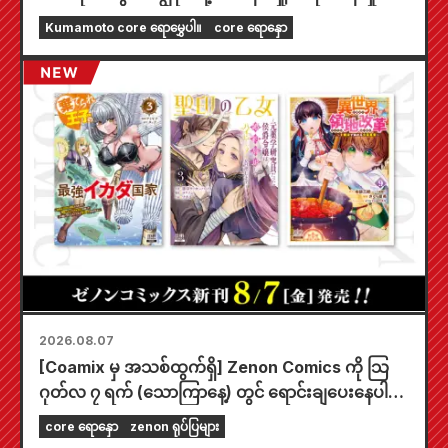
ဖော်ပြအပ်ပါသည်။
Kumamoto core ရောမွှေပါ။
core ရောနှော
2026.08.07
[Coamix မှ အသစ်ထွက်ရှိ] Zenon Comics ကို သြ
ဂုတ်လ ၇ ရက် (သောကြာနေ့) တွင် ရောင်းချပေးနေပါ
ပြီ။
core ရောနှော
zenon ရုပ်ပြများ