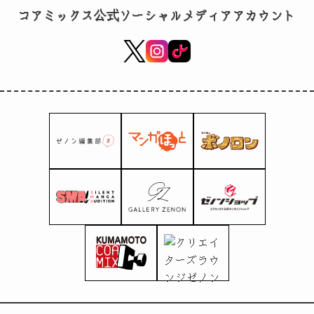
Bonolon ကို နိုင်ငံတစ်
コアミックス公式ソーシャルメディアアカウント
ဝှမ်းရှိ 7-Eleven စ
တိုးဆိုင်များတွင် ဖြန့်
ဝေနေပြီဖြစ်သည်။