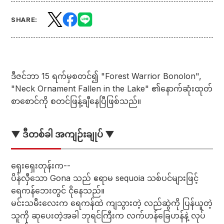
SHARE:
ဒီဇင်ဘာ 15 ရက်မှစတင်၍ "Forest Warrior Bonolon",
"Neck Ornament Fallen in the Lake" ၏နောက်ဆုံးထုတ်
စာစောင်ကို စတင်ဖြန့်ချီနေပြီဖြစ်သည်။
▼ ဒီတစ်ခါ အကျဉ်းချုပ် ▼
ရှေးရှေးတုန်းက--
ပိန်လှီသော Gona သည် ဧရာမ sequoia သစ်ပင်များဖြင့်
ရေကန်ဘေးတွင် ငိုနေသည်။
မင်းသမီးလေးက ရေကန်ထဲ ကျသွားတဲ့ လည်ဆွဲကို ပြန်ယူတဲ့
သူကို ဆုပေးတဲ့အခါ ဘုရင်ကြီးက လက်ဟန်ခြေဟန်နဲ့ လုပ်