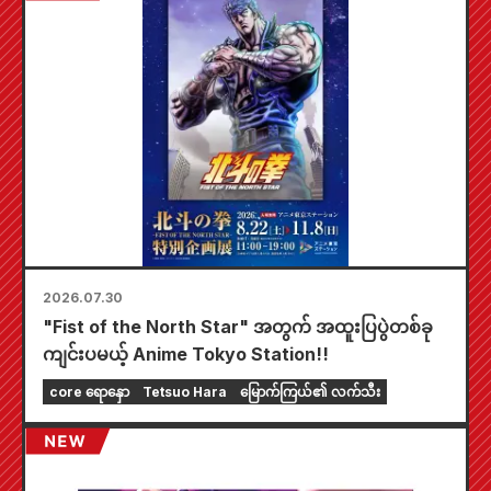
အစား ၄ မျိုး) ကို ရရှိနိုင်မှာပါ။
2026.07.30
"Fist of the North Star" အတွက် အထူးပြပွဲတစ်ခု
ကျင်းပမယ့် Anime Tokyo Station!!
core ရောနှော
Tetsuo Hara
မြောက်ကြယ်၏ လက်သီး