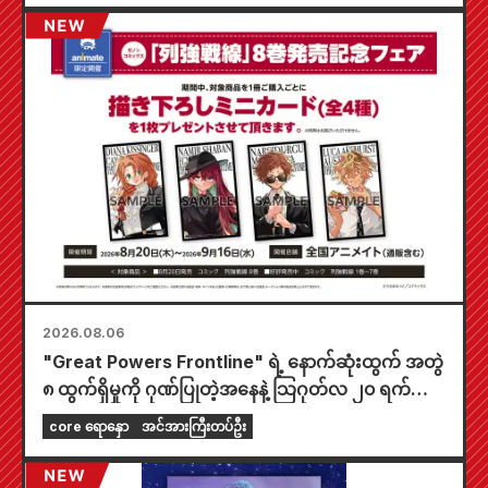
2026.08.06
"Great Powers Frontline" ရဲ့ နောက်ဆုံးထွက် အတွဲ
၈ ထွက်ရှိမှုကို ဂုဏ်ပြုတဲ့အနေနဲ့ သြဂုတ်လ ၂၀ ရက်နေ့
ကစပြီး တစ်နိုင်ငံလုံးက Animate ဆိုင်တွေမှာ အချိန်
core ရောနှော
အင်အားကြီးတပ်ဦး
အကန့်အသတ်နဲ့ ပြပွဲတစ်ခု ကျင်းပသွားမှာဖြစ်ပြီး အထူး
ကံစမ်းမဲဖောက်ထားတဲ့ mini card (စုစုပေါင်း အမျိုး