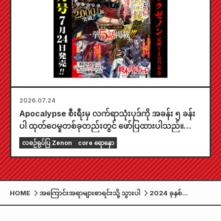
2026.07.24
Apocalypse စီးရီးမှ လက်ရာသုံးပုဒ်ကို အခန်း ၅ ခန်း
ပါ ထုတ်ဝေမှုတစ်ခုတည်းတွင် ဖော်ပြထားပါသည်။
"၂၀၂၆ ခုနှစ် စက်တင်ဘာလထုတ် Monthly Comic
လစဉ်ရုပ်ပြ Zenon
core ရောနှော
Zenon" ကို ဇူလိုင်လ ၂၄ ရက်နေ့တွင် ရောင်းချပေးပါ
မည်။
HOME
အကြောင်းအရာများစာရင်းသို့ သွားပါ
2024 ခုနှစ်
ဒီဇင်ဘာလထုတ်
Forest Warrior