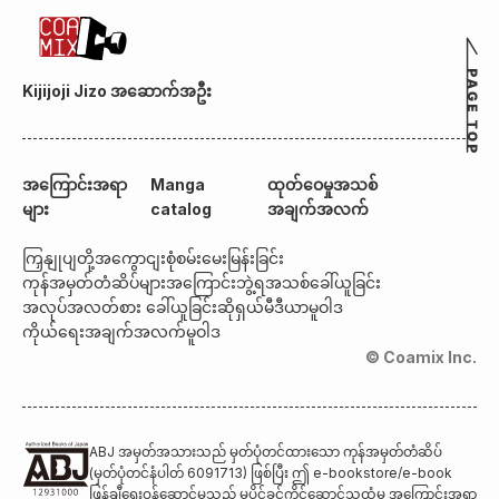
Kijijoji Jizo အဆောက်အဦး
အကြောင်းအရာ
Manga
ထုတ်ဝေမှုအသစ်
များ
catalog
အချက်အလက်
ကြှနျုပျတို့အကွောငျး
စုံစမ်းမေးမြန်းခြင်း
ကုန်အမှတ်တံဆိပ်များအကြောင်း
ဘွဲ့ရအသစ်ခေါ်ယူခြင်း
အလုပ်အလတ်စား ခေါ်ယူခြင်း
ဆိုရှယ်မီဒီယာမူဝါဒ
ကိုယ်ရေးအချက်အလက်မူဝါဒ
© Coamix Inc.
ABJ အမှတ်အသားသည် မှတ်ပုံတင်ထားသော ကုန်အမှတ်တံဆိပ်
(မှတ်ပုံတင်နံပါတ် 6091713) ဖြစ်ပြီး ဤ e-bookstore/e-book
ဖြန့်ချီရေးဝန်ဆောင်မှုသည် မူပိုင်ခွင့်ကိုင်ဆောင်သူထံမှ အကြောင်းအရာ