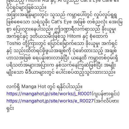
ဖြစ်သည့် Hitomi၊ Rui နှင့် Ai တို့သည် Cat's Eye Cafe ၏
ပိုင်ရှင်များဖြစ်သည်။
အခြားအချိန်များတွင်၊ သူသည် ကမ္ဘာပေါ်တွင် လှုပ်လှုပ်ရွရွ
ဖြစ်စေသော သရဲသူခိုး Cat's Eye အဖြစ် တစ်ညလုံး အေးမြ
စွာ ပြေးလွှားနေပါသည်။ ဤဒဏ္ဍာရီလက်ရာသည် ခိုးယူမှု၊
အက်ရှင်နှင့် ဒုတိယသမီးဖြစ်သူ Hitomi နှင့် စုံထောက်
Toshio တို့ကြားတွင် ပြောင်မြောက်သော ခိုးယူမှု၊ အက်ရှင်
နှင့် သည်းထိတ်ရင်ဖိုဖွယ်အချစ်ကို ပုံဖော်ထားသည့် အချစ်
ဟာသအဖြစ် ရေပန်းစားလာခဲ့ပြီး ယနေ့ထိ ကမ္ဘာတစ်ဝှမ်းရှိ
ပရိသတ်အများအပြားက နှစ်သက်နေကြဆဲဖြစ်ပြီး အမျိုး
မျိုးသော မီဒီယာများတွင် ပေါင်းစပ်ထည့်သွင်းထားသည်။
လက်ရှိ Manga Hot တွင် ရနိုင်ပါသည်။
https://mangahot.jp/site/works/j_R0001
(ဂျပန်ဗားရှင်း)
https://mangahot.jp/site/works/e_R0027
(အင်္ဂလိပ်ဗား
ရှင်း