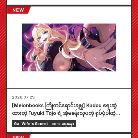
2026.07.29
[Melonbooks ကြိုတင်ရောင်းချမှု] Kudou ရေးဆွဲ
ထားတဲ့ Fuyuki Tojo ရဲ့ အံ့မခန်းလှပတဲ့ ရုပ်ပုံပါတဲ့
အထူးကစားခုံတစ်ခုပါဝင်တဲ့ အကန့်အသတ်ထုတ် အစုံ
Gal Wife's Secret
core ရောနှော
အတွက် ကြိုတင်မှာယူနိုင်ပါပြီ။ "The Secret of the
Gal Bride" ရဲ့ နောက်ဆုံးထွက် အတွဲ ၆ ကို