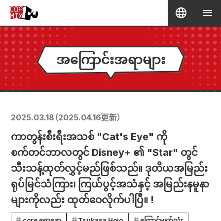
အကြောင်းအရာများ
2025.03.18
（
2025.04.16
更新）
ကာတွန်းစီးရီးအသစ် "Cat's Eye" ကို
စက်တင်ဘာလတွင် Disney+ ၏ "Star" တွင်
သီးသန့်ထုတ်လွှင့်မည်ဖြစ်သည်။ ဒုတိယအမြည်း
ရုပ်မြင်သံကြား၊ ကြယ်ပွင့်အသံနှင့် အမြည်းနမူနာ
များကိုလည်း ထုတ်ဝေလိုက်ပါပြီ။ !
core ရောနှော
Tsukasa Hojo
ကြောင်မျက်လုံး