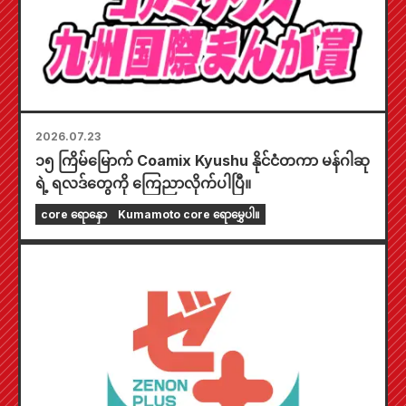
2026.07.23
၁၅ ကြိမ်မြောက် Coamix Kyushu နိုင်ငံတကာ မန်ဂါဆု
ရဲ့ ရလဒ်တွေကို ကြေညာလိုက်ပါပြီ။
core ရောနှော
Kumamoto core ရောမွှေပါ။