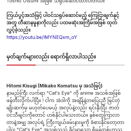
Toshio Utsumi အဖြစ် သရုပ်ဆောင်ထားပါတယ်။
ကြယ်ပွင့်အသံဖြင့် ပါဝင်သရုပ်ဆောင်မည့် ကြေငြာချက်နှင့်
အတူ တီဆာနမူနာကိုလည်း ပထမဆုံးအကြိမ်အဖြစ် ထုတ်
လွှင့်ခဲ့သည်။
https://youtu.be/lMYNEQxm_oY
မှတ်ချက်များလည်း ရောက်ရှိလာပါသည်။
Hitomi Kisugi (Mikako Komatsu မှ အသံဖြင့်)
နာမည်ကြီး လက်ရာ "Cat's Eye" ကို anime အသစ်အဖြစ်
ဖန်တီးလိုက်ပါပြီ။ ! ငါက အဲဒါကို အချိန်နဲ့တပြေးညီ မြင်တဲ့
မျိုးဆက်မှ မဟုတ်ပေမယ့် အလုပ်နဲ့လည်း ရင်းနှီးပြီး ဇာတ်
ဝင်သီချင်းကိုတောင် ဟစ်နိုင်ပါသေးတယ်။ နှစ်တွေကြာလာ
တာနဲ့အမျှ အလုပ်ရဲ့ ကြီးကျယ်ခမ်းနားမှုကို ခံစားနိုင်တော့တာ
ပါပဲ၊ "Cat's Eye" အသစ်သည် ခိုင်မာသော ရိုမန်တစ်ဟာသ