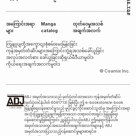
အကြောင်းအရာ
Manga
ထုတ်ဝေမှုအသစ်
များ
catalog
အချက်အလက်
ကြှနျုပျတို့အကွောငျး
စုံစမ်းမေးမြန်းခြင်း
ကုန်အမှတ်တံဆိပ်များအကြောင်း
ဘွဲ့ရအသစ်ခေါ်ယူခြင်း
အလုပ်အလတ်စား ခေါ်ယူခြင်း
ဆိုရှယ်မီဒီယာမူဝါဒ
ကိုယ်ရေးအချက်အလက်မူဝါဒ
© Coamix Inc.
ABJ အမှတ်အသားသည် မှတ်ပုံတင်ထားသော ကုန်အမှတ်တံဆိပ်
(မှတ်ပုံတင်နံပါတ် 6091713) ဖြစ်ပြီး ဤ e-bookstore/e-book
ဖြန့်ချီရေးဝန်ဆောင်မှုသည် မူပိုင်ခွင့်ကိုင်ဆောင်သူထံမှ အကြောင်းအရာ
အသုံးပြုမှုခွင့်ပြုချက်ရရှိထားသော တရားဝင်ဗားရှင်း ဖြန့်ချီရေး
ဝန်ဆောင်မှုဖြစ်ကြောင်း ညွှန်ပြပါသည်။ABJ ဤနေရာကိုနှိပ်ပါ။
အမှတ်အသားတွင်အသေးစိတ်အချက်အလက်များနှင့် ABJ
အမှတ်အသားပြသသည့်ဝန်ဆောင်မှုများစာရင်း။