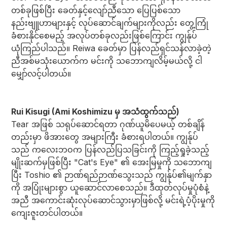
တစ်ခုဖြစ်ပြီး ခေတ်နှင့်လျော်ညီသော ပြေပြစ်သော
နည်းဗျူဟာများနှင့် လုပ်ဆောင်ချက်များကိုလည်း တွေ့ကြုံ
ခံစားနိုင်စေမည့် အလုပ်တစ်ခုလည်းဖြစ်ကြောင်း ကျွန်ုပ်
ယုံကြည်ပါသည်။ Reiwa ခေတ်မှာ ပြန်လည်ရှင်သန်လာခဲ့တဲ့
ညီအစ်မသုံးယောက်က မင်းကို သဘောကျလိမ့်မယ်လို့ ငါ
မျှော်လင့်ပါတယ်။
Rui Kisugi (Ami Koshimizu မှ အသံထွက်သည်)
Tear အဖြစ် သရုပ်ဆောင်ရတာ ဂုဏ်ယူမိပေမယ့် တစ်ချိန်
တည်းမှာ ဖိအားတွေ အများကြီး ခံစားရပါတယ်။ ကျွန်ုပ်
သည် ကလေးဘဝက ပြန်လည်ပြသခြင်းကို ကြည့်ရှုခဲ့သည့်
မျိုးဆက်မှဖြစ်ပြီး "Cat's Eye" ၏ အေးမြမှုကို သဘောကျ
ပြီး Toshio ၏ ဉာဏ်ရည်ဉာဏ်သွေးသည် ကျွန်ုပ်၏မျက်နှာ
ကို အပြုံးများစွာ ယူဆောင်လာစေသည်။ ဒီထုတ်လုပ်မှုပုံစံနဲ့
အညီ အကောင်းဆုံးလုပ်ဆောင်သွားမှာဖြစ်လို့ မင်းရဲ့ပံ့ပိုးမှုကို
ကျေးဇူးတင်ပါတယ်။