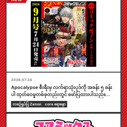
အောက်တိုဘာလ ၂၀ ရက်နေ့မှာ ဖြန့်ချိဖို့ စီစဉ်ထားပါ
တယ်။
2026.07.24
Apocalypse စီးရီးမှ လက်ရာသုံးပုဒ်ကို အခန်း ၅ ခန်း
ပါ ထုတ်ဝေမှုတစ်ခုတည်းတွင် ဖော်ပြထားပါသည်။
"၂၀၂၆ ခုနှစ် စက်တင်ဘာလထုတ် Monthly Comic
လစဉ်ရုပ်ပြ Zenon
core ရောနှော
Zenon" ကို ဇူလိုင်လ ၂၄ ရက်နေ့တွင် ရောင်းချပေးပါ
မည်။