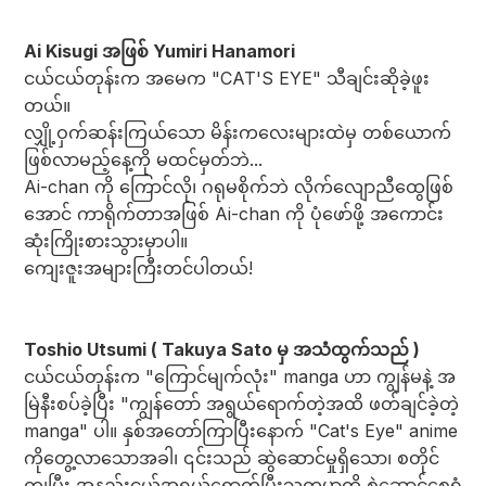
Ai Kisugi အဖြစ် Yumiri Hanamori
ငယ်ငယ်တုန်းက အမေက "CAT'S EYE" သီချင်းဆိုခဲ့ဖူး
တယ်။
လျှို့ဝှက်ဆန်းကြယ်သော မိန်းကလေးများထဲမှ တစ်ယောက်
ဖြစ်လာမည့်နေ့ကို မထင်မှတ်ဘဲ...
Ai-chan ကို ကြောင်လို၊ ဂရုမစိုက်ဘဲ လိုက်လျောညီထွေဖြစ်
အောင် ကာရိုက်တာအဖြစ် Ai-chan ကို ပုံဖော်ဖို့ အကောင်း
ဆုံးကြိုးစားသွားမှာပါ။
ကျေးဇူးအများကြီးတင်ပါတယ်!
Toshio Utsumi ( Takuya Sato မှ အသံထွက်သည် )
ငယ်ငယ်တုန်းက "ကြောင်မျက်လုံး" manga ဟာ ကျွန်မနဲ့ အ
မြဲနီးစပ်ခဲ့ပြီး "ကျွန်တော် အရွယ်ရောက်တဲ့အထိ ဖတ်ချင်ခဲ့တဲ့
manga" ပါ။ နှစ်အတော်ကြာပြီးနောက် "Cat's Eye" anime
ကိုတွေ့လာသောအခါ၊ ၎င်းသည် ဆွဲဆောင်မှုရှိသော၊ စတိုင်
ကျပြီး အနည်းငယ်အရွယ်ရောက်ပြီးသူကမ္ဘာကို စွဲဆောင်စေရုံ