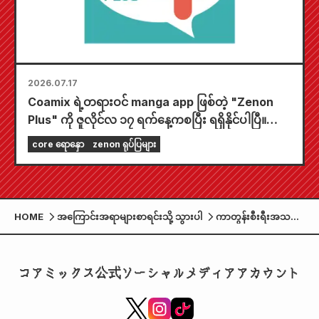
2026.07.17
Coamix ရဲ့တရားဝင် manga app ဖြစ်တဲ့ "Zenon
Plus" ကို ဇူလိုင်လ ၁၇ ရက်နေ့ကစပြီး ရရှိနိုင်ပါပြီ။
"သင့်ရဲ့ပထမဆုံးအခမဲ့အခန်းကို ရွေးချယ်ပါ" နဲ့ "နေ့စဉ်
core ရောနှော
zenon ရုပ်ပြများ
အပ်ဒိတ်များ" အပါအဝင် သင့်ကို အပြည့်အဝဖျော်ဖြေမှု
ပေးနိုင်မယ့် feature တွေ အများကြီးပါဝင်ပါတယ်။
HOME
အကြောင်းအရာများစာရင်းသို့ သွားပါ
ကာတွန်းစီးရီးအသစ်
"Cat's Eye" ကို
စက်တင်ဘာလတွင်
Disney+ ၏ "Star"
コアミックス公式ソーシャルメディアアカウント
တွင် သီးသန့်ထုတ်လွှင့်
မည်ဖြစ်သည်။ ဒုတိယ
အမြည်း
ရုပ်မြင်သံကြား၊