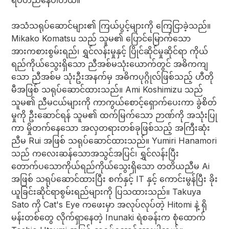
ရပ်တည်နေပါတယ်။
အသံသရုပ်ဆောင်များ၏ ကြယ်ပွင့်များကို ကြေငြာခဲ့သည်။
Mikako Komatsu သည် သူမ၏ ပြောင်မြောက်သော
အားကစားစွမ်းရည်၊ ရွှင်လန်းမှုနှင့် ပြိုင်ဆိုင်မှုဆိုင်ရာ ကိုယ်
ရည်ကိုယ်သွေးရှိသော ညီအစ်မသုံးယောက်တွင် အဓိကကျ
သော ညီအစ်မ သုံးဦးအနက်မှ အဓိကပုဂ္ဂိုလ်ဖြစ်သည့် ဟီတို
မီအဖြစ် သရုပ်ဆောင်ထားသည်။ Ami Koshimizu သည်
သူမ၏ ညီမငယ်များကို ကာကွယ်စောင့်ရှောက်ပေးကာ ခွဲစိတ်
မှုကို ဦးဆောင်ရန် သူမ၏ ထက်မြက်သော ဉာဏ်ကို အသုံးပြု
ကာ မှိုတက်နေသော အလှတရားတစ်ခုဖြစ်သည့် အကြီးဆုံး
ညီမ Rui အဖြစ် သရုပ်ဆောင်ထားသည်။ Yumiri Hanamori
သည် ကလေးဆန်သောအသွင်အပြင်၊ ရွှင်လန်းပြီး
တောက်ပသောကိုယ်ရည်ကိုယ်သွေးရှိသော တတိယညီမ Ai
အဖြစ် သရုပ်ဆောင်ထားပြီး စက်နှင့် IT နှင့် ကောင်းမွန်ပြီး ခိုး
ယူခြင်းဆိုင်ရာစွမ်းရည်များကို ပြသထားသည်။ Takuya
Sato ကို Cat's Eye ကဖေးမှာ အလုပ်လုပ်တဲ့ Hitomi နဲ့ ရို
မန်းတစ်တွေ လိုက်ရှာနေတဲ့ Inunaki ရဲစခန်းက စုံထောက်