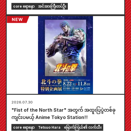
ကစပြီး တစ်နိုင်ငံလုံးက Animate ဆိုင်တွေမှာ အချိန်
core ရောနှော
အင်အားကြီးတပ်ဦး
အကန့်အသတ်နဲ့ ပြပွဲတစ်ခု ကျင်းပသွားမှာဖြစ်ပြီး အထူး
ကံစမ်းမဲဖောက်ထားတဲ့ mini card (စုစုပေါင်း အမျိုး
အစား ၄ မျိုး) ကို ရရှိနိုင်မှာပါ။
2026.07.30
"Fist of the North Star" အတွက် အထူးပြပွဲတစ်ခု
ကျင်းပမယ့် Anime Tokyo Station!!
core ရောနှော
Tetsuo Hara
မြောက်ကြယ်၏ လက်သီး