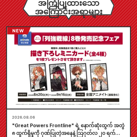
အကြံပြုထားသော
အကြောင်းအရာများ
2026.08.06
"Great Powers Frontline" ရဲ့ နောက်ဆုံးထွက် အတွဲ
၈ ထွက်ရှိမှုကို ဂုဏ်ပြုတဲ့အနေနဲ့ သြဂုတ်လ ၂၀ ရက်နေ့