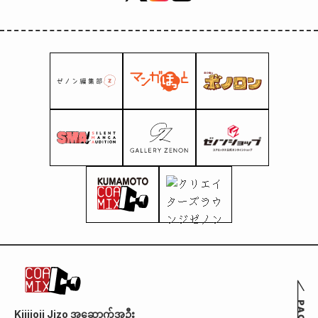
ကြယ်ပွင့်အသံနှင့်
အမြည်းနမူနာများကို
လည်း ထုတ်ဝေ
လိုက်ပါပြီ။ !
Kijijoji Jizo အဆောက်အဦး