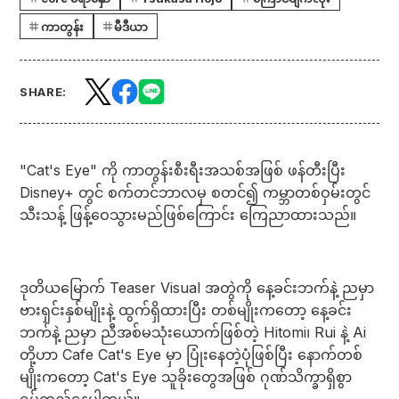
ကာတွန်း
မီဒီယာ
SHARE:
"Cat's Eye" ကို ကာတွန်းစီးရီးအသစ်အဖြစ် ဖန်တီးပြီး
Disney+ တွင် စက်တင်ဘာလမှ စတင်၍ ကမ္ဘာတစ်ဝှမ်းတွင်
သီးသန့် ဖြန့်ဝေသွားမည်ဖြစ်ကြောင်း ကြေညာထားသည်။
ဒုတိယမြောက် Teaser Visual အတွဲကို နေ့ခင်းဘက်နဲ့ ညမှာ
ဗားရှင်းနှစ်မျိုးနဲ့ ထွက်ရှိထားပြီး တစ်မျိုးကတော့ နေ့ခင်း
ဘက်နဲ့ ညမှာ ညီအစ်မသုံးယောက်ဖြစ်တဲ့ Hitomi၊ Rui နဲ့ Ai
တို့ဟာ Cafe Cat's Eye မှာ ပြုံးနေတဲ့ပုံဖြစ်ပြီး နောက်တစ်
မျိုးကတော့ Cat's Eye သူခိုးတွေအဖြစ် ဂုဏ်သိက္ခာရှိစွာ