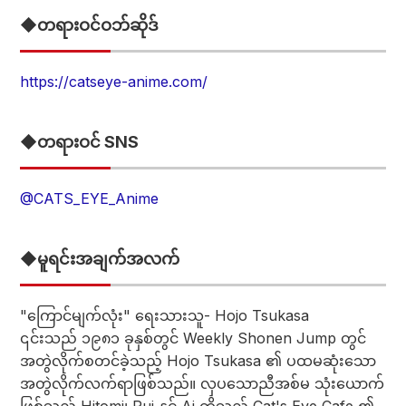
◆တရားဝင်ဝဘ်ဆိုဒ်
https://catseye-anime.com/
◆တရားဝင် SNS
@CATS_EYE_Anime
◆မူရင်းအချက်အလက်
"ကြောင်မျက်လုံး" ရေးသားသူ- Hojo Tsukasa
၎င်းသည် ၁၉၈၁ ခုနှစ်တွင် Weekly Shonen Jump တွင်
အတွဲလိုက်စတင်ခဲ့သည့် Hojo Tsukasa ၏ ပထမဆုံးသော
အတွဲလိုက်လက်ရာဖြစ်သည်။ လှပသောညီအစ်မ သုံးယောက်