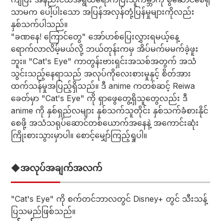
သာမက ပေါ့ပါးသော အပြန်အလှန်တုံ့ပြန်မှုများကိုလည်း
နှစ်သက်ပါသည်။
"ခဏနေ! ကြောင်တွေ" အော်ဟစ်ပြေးလွှားရမယ့်နေ့
ရောက်လာလိမ့်မယ်လို့ ဘယ်တုန်းကမှ အိပ်မက်မမက်ခဲ့ဖူး
ဘူး။ "Cat's Eye" ကာတွန်းဗားရှင်းအသစ်အတွက် အသံ
သွင်းသည့်နေရာသည် အလုပ်ကိုလေးစားမှုနှင့် စိတ်အား
ထက်သန်မှုအပြည့်ရှိသည်။ ဒီ anime ကတစ်ဆင့် Reiwa
ခေတ်မှာ "Cat's Eye" ကို ရှာဖွေတွေ့ရှိသူတွေလည်း ဒီ
anime ကို နှစ်ရှည်လများ နှစ်သက်သူတိုင်း နှစ်သက်ခံစားနိုင်
စေဖို့ အသံသရုပ်ဆောင်တစ်ယောက်အနေနဲ့ အကောင်းဆုံး
ကြိုးစားသွားမှာပါ။ စောင့်မျှော်ကြည့်ရှုပါ။
◆အလုပ်အချက်အလက်
"Cat's Eye" ကို စက်တင်ဘာလတွင် Disney+ တွင် သီးသန့်
ပြသမည်ဖြစ်သည်။