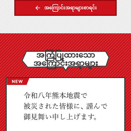
အကြောင်းအရာများစာရင်း
အကြံပြုထားသော
အကြောင်းအရာများ