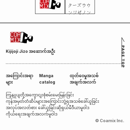
Kijijoji Jizo အဆောက်အဦး
အကြောင်းအရာ
Manga
ထုတ်ဝေမှုအသစ်
များ
catalog
အချက်အလက်
ကြှနျုပျတို့အကွောငျး
စုံစမ်းမေးမြန်းခြင်း
ကုန်အမှတ်တံဆိပ်များအကြောင်း
ဘွဲ့ရအသစ်ခေါ်ယူခြင်း
အလုပ်အလတ်စား ခေါ်ယူခြင်း
ဆိုရှယ်မီဒီယာမူဝါဒ
ကိုယ်ရေးအချက်အလက်မူဝါဒ
© Coamix Inc.