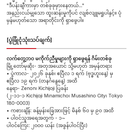
"ဒီပန်းချီကားမှာ တစ်ခုခုမှားနေတယ်..."
အနည်းငယ်မျှသော ထူးဆန်းမှုကိုပင် လျစ်လျူမရှုပါနှင့်။ ပုံ
မှန်မဟုတ်သော အရာတိုင်းကို ရှာဖွေပါ။
[ပွဲခြုံငုံသုံးသပ်ချက်]
လက်တွေ့ဘဝ မကိုက်ညီမှုများကို ရှာဖွေရန် ဂိမ်းတစ်ခု
မြို့တော်မုဆိုး- အတုအယောင် သို့မဟုတ် အမှန်တရား
• ပွဲကာလ- ၂၀၂၆ ခုနှစ်၊ ဧပြီလ ၁ ရက် (ဗုဒ္ဓဟူးနေ့) မှ
ဧပြီလ ၁၉ ရက် (တနင်္ဂနွေနေ့) အထိ
နေရာ- Zenon၊ Kichijoji ပြခန်း
(၂-၁၁-၁ Kichijoji Minamicho၊ Musashino City၊ Tokyo
180-0003)
• ကစားချိန်: ခန့်မှန်းခြေအားဖြင့် မိနစ် ၆၀ မှ ၉၀ အထိ
• ပါဝင်သူအရေအတွက် - ၁~
ပါဝင်ကြေး: ၂၀၀၀ ယန်း (အခွန်ပါဝင်ပြီး)