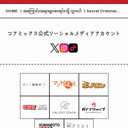
HOME
အကြောင်းအရာများစာရင်းသို့ သွားပါ
Secret Criminal
Group မှ "Real-Life
Anomaly Spotting
Game 'City Hunter
コアミックス公式ソーシャルメディアアカウント
FAKE or TRUTH'"
ကို ဧပြီလ ၁ ရက်
(ဗုဒ္ဓဟူးနေ့) မှ
Gallery Zenon ၏
"Ryo & Kaori
Birthday 2026"
ပွဲ၏ တစ်စိတ်တစ်ပိုင်း
အဖြစ် ကျင်းပသွား
မည်ဖြစ်ပါသည်။