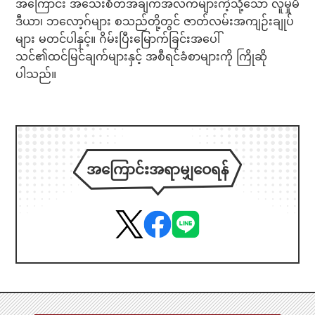
အကြောင်း အသေးစိတ်အချက်အလက်များကဲ့သို့သော လူမှုမီ
ဒီယာ၊ ဘလော့ဂ်များ စသည်တို့တွင် ဇာတ်လမ်းအကျဉ်းချုပ်
များ မတင်ပါနှင့်။ ဂိမ်းပြီးမြောက်ခြင်းအပေါ်
သင်၏ထင်မြင်ချက်များနှင့် အစီရင်ခံစာများကို ကြိုဆို
ပါသည်။
အကြောင်းအရာမျှဝေရန်