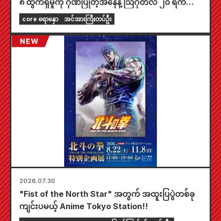
၈ ထွက်ရှိမှုကို ဂုဏ်ပြုတဲ့အနေနဲ့ သြဂုတ်လ ၂၀ ရက်နေ့
ကစပြီး တစ်နိုင်ငံလုံးက Animate ဆိုင်တွေမှာ အချိန်
core ရောနှော
အင်အားကြီးတပ်ဦး
အကန့်အသတ်နဲ့ ပြပွဲတစ်ခု ကျင်းပသွားမှာဖြစ်ပြီး အထူး
ကံစမ်းမဲဖောက်ထားတဲ့ mini card (စုစုပေါင်း အမျိုး
အစား ၄ မျိုး) ကို ရရှိနိုင်မှာပါ။
2026.07.30
"Fist of the North Star" အတွက် အထူးပြပွဲတစ်ခု
ကျင်းပမယ့် Anime Tokyo Station!!