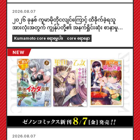
2026.08.07
၂၀၂၆ ခုနှစ် ကူမာမိုတိုငလျင်ကြောင့် ထိခိုက်ခဲ့ရသူ
အားလုံးအတွက် ကျွန်ုပ်တို့၏ အနက်ရှိုင်းဆုံး စာနာမှုကို
ဖော်ပြအပ်ပါသည်။
Kumamoto core ရောမွှေပါ။
core ရောနှော
2026.08.07