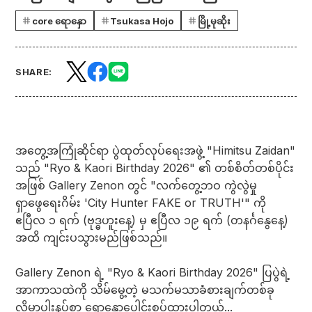
core ရောနှော
Tsukasa Hojo
မြို့မုဆိုး
SHARE:
အတွေ့အကြုံဆိုင်ရာ ပွဲထုတ်လုပ်ရေးအဖွဲ့ "Himitsu Zaidan"
သည် "Ryo & Kaori Birthday 2026" ၏ တစ်စိတ်တစ်ပိုင်း
အဖြစ် Gallery Zenon တွင် "လက်တွေ့ဘဝ ကွဲလွဲမှု
ရှာဖွေရေးဂိမ်း 'City Hunter FAKE or TRUTH'" ကို
ဧပြီလ ၁ ရက် (ဗုဒ္ဓဟူးနေ့) မှ ဧပြီလ ၁၉ ရက် (တနင်္ဂနွေနေ့)
အထိ ကျင်းပသွားမည်ဖြစ်သည်။
Gallery Zenon ရဲ့ "Ryo & Kaori Birthday 2026" ပြပွဲရဲ့
အာကာသထဲကို သိမ်မွေ့တဲ့ မသက်မသာခံစားချက်တစ်ခု
လိမ္မာပါးနပ်စွာ ရောနှောပေါင်းစပ်ထားပါတယ်...