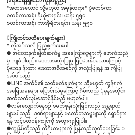
[ရောင်းရန်ရှိသော ကုန်ပစ္စည်း]
"အတုအယောင် သို့မဟုတ် အမှန်တရား" ပွဲစတစ်ကာ
စတစ်ကာအစုံ၊ ရီယိုဗားရှင်း၊ ယန်း ၅၅၀
စတစ်ကာအစုံ၊ ကာအိုရီဗားရှင်း၊ ယန်း ၅၅၀
【ကြိုတင်သတိပေးချက်များ】
* လိုအပ်သလို ဖြည့်စွက်ပေးပါ။
● အင်တာနက်ချိတ်ဆက်မှု အခကြေးငွေများကို ဖောက်သည်
မှ ကျခံပါမည်။ ဒေတာအသုံးပြုမှု မြင့်မားနိုင်သောကြောင့်
ပုံသေနှုန်းထား ဒေတာအစီအစဉ်ကို အသုံးပြုရန် အကြံပြု
အပ်ပါသည်။
●LINE အက်ပ်၏ သတ်မှတ်ချက်များ သို့မဟုတ် ကွန်ရက်
အခြေအနေများ ပြောင်းလဲမှုကြောင့် ဂိမ်းသည် ပုံမှန်အတိုင်း
ဆက်လက်လုပ်ဆောင်နိုင်မည် မဟုတ်ပါ။
●လမ်းလျှောက်နေစဉ် စမတ်ဖုန်းသုံးခြင်းသည် အန္တရာယ်
များပါသည်။ ဒဏ်ရာများနှင့် မတော်တဆမှုများကို ရှောင်ရှား
ရန် သင့်ပတ်ဝန်းကျင်ကို အထူးဂရုပြုပါ။
●ကျွန်ုပ်တို့သည် ကိရိယာများကို ပြန်လည်ထုတ်ပေးခြင်း မ