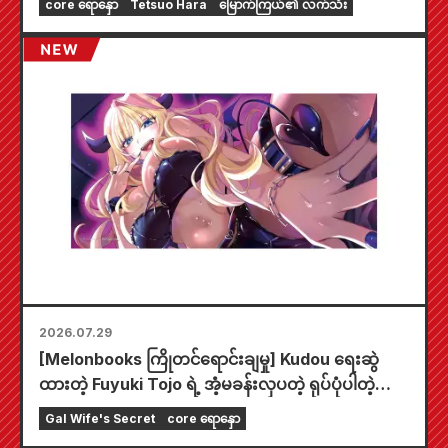
core ရောနှော
Tetsuo Hara
မြောက်ကြယ်၏ လက်သီး
2026.07.29
[Melonbooks ကြိုတင်ရောင်းချမှု] Kudou ရေးဆွဲ
ထားတဲ့ Fuyuki Tojo ရဲ့ အံ့မခန်းလှပတဲ့ ရုပ်ပုံပါတဲ့
အထူးကစားခုံတစ်ခုပါဝင်တဲ့ အကန့်အသတ်ထုတ် အစုံ
Gal Wife's Secret
core ရောနှော
အတွက် ကြိုတင်မှာယူနိုင်ပါပြီ။ "The Secret of the