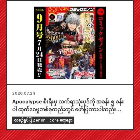
Gal Bride" ရဲ့ နောက်ဆုံးထွက် အတွဲ ၆ ကို
အောက်တိုဘာလ ၂၀ ရက်နေ့မှာ ဖြန့်ချိဖို့ စီစဉ်ထားပါ
တယ်။
2026.07.24
Apocalypse စီးရီးမှ လက်ရာသုံးပုဒ်ကို အခန်း ၅ ခန်း
ပါ ထုတ်ဝေမှုတစ်ခုတည်းတွင် ဖော်ပြထားပါသည်။
"၂၀၂၆ ခုနှစ် စက်တင်ဘာလထုတ် Monthly Comic
လစဉ်ရုပ်ပြ Zenon
core ရောနှော
Zenon" ကို ဇူလိုင်လ ၂၄ ရက်နေ့တွင် ရောင်းချပေးပါ
မည်။