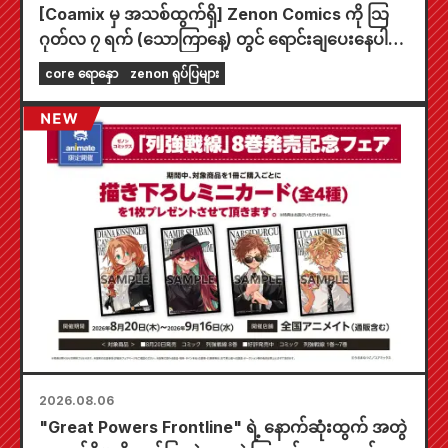
[Coamix မှ အသစ်ထွက်ရှိ] Zenon Comics ကို သြ
ဂုတ်လ ၇ ရက် (သောကြာနေ့) တွင် ရောင်းချပေးနေပါ
ပြီ။
core ရောနှော
zenon ရုပ်ပြများ
2026.08.06
"Great Powers Frontline" ရဲ့ နောက်ဆုံးထွက် အတွဲ