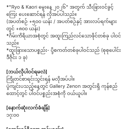
*"Ryo & Kaori မွေးနေ့ ၂၀၂၆" အတွက် သီးခြားဝင်ခွင့်
ကြေး ပေးဆောင်ရန် လိုအပ်ပါသည်။
(အပတ်စဉ် +၅၀၀ ယန်း / အပတ်စဉ်နှင့် အားလပ်ရက်များ
တွင် +၈၀၀ ယန်း)
*ဂိမ်းကိရိယာအစုံတွင် အထူးကြည်လင်သောဖိုင်တစ်ခု ပါဝင်
သည်။
*ထူးခြားသောပစ္စည်း- ပို့စကတ်တစ်ခုပါဝင်သည် (စုစုပေါင်း
ဒီဇိုင်း ၁ ခု)
[ဘယ်လိုပါဝင်ရမလဲ]
ကြိုတင်စာရင်းသွင်းရန် မလိုအပ်ပါ။
ပွဲကျင်းပသည့်နေ့တွင် Gallery Zenon အတွင်းရှိ ကုန်စည်
ထောင့်တွင် ပါဝင်ပစ္စည်းအစုံကို ဝယ်ယူပါ။
[နောက်ဆုံးလက်ခံချိန်]
၁၇:၀၀