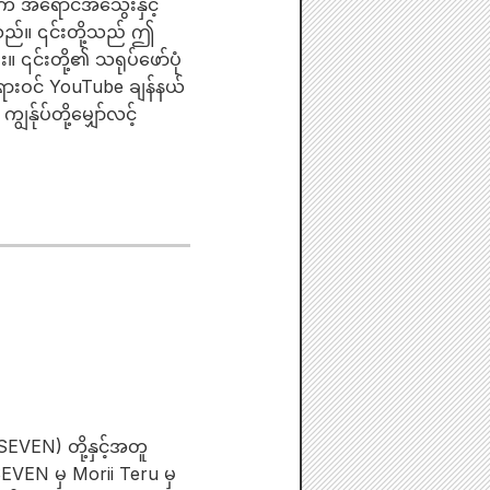
် အရောင်အသွေးနှင့်
်သည်။ ၎င်းတို့သည် ဤ
။ ၎င်းတို့၏ သရုပ်ဖော်ပုံ
ရားဝင် YouTube ချန်နယ်
ုပ်တို့မျှော်လင့်
EVEN) တို့နှင့်အတူ
 SEVEN မှ Morii Teru မှ