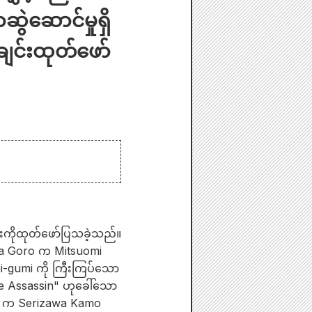
ဲဆောင်မှုရှိ
ျင်းထုတ်ဖော်
ံးကိုထုတ်ဖော်ပြသခဲ့သည်။
ama Goro က Mitsuomi
-gumi ကို ကြီးကြပ်သော
 Assassin" ဟုခေါ်သော
uki က Serizawa Kamo