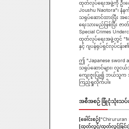
ထုတ်လုပ်ရေးအဖွဲ့ကို 
Joushu Naotora"၊ နံနက်
သရုပ်ဆောင်ထားပြီး အသေးစိ
ရေးသားမည်ဖြစ်ပြီး ဇာတ်ည
Special Crimes Undercove
ထုတ်လုပ်ရေးအဖွဲ့တွင် "M
နှင့် ဂျပန်ရုပ်ရှင်လုပ်
ဤ "Japanese sword act
သရုပ်ဆောင်များ၊ လူငယ်သ
ကျေးဇူးပြု၍ ဘယ်သူက ဘယ်
ကြည့်ရှုလိုက်ပါ။
အစီအစဉ် ခြုံငုံသုံးသပ
[ခေါင်းစဉ်]
"Chirururan
[ထုတ်လွှင့်/ထုတ်လွှင့်ခြင်း