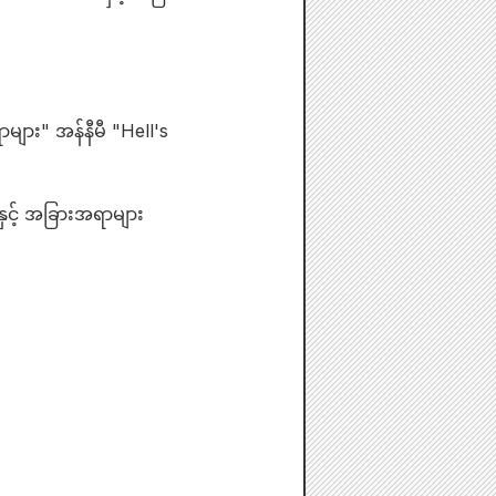
ျား" အန်နီမီ "Hell's
ှင့် အခြားအရာများ