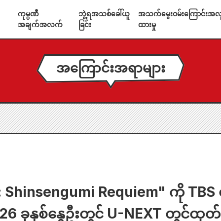
ကုမ္ပဏီ
ဘွဲ့ရအသစ်ခေါ်ယူ
အသက်မွေးဝမ်းကြောင်းအလုပ
အချက်အလက်
ခြင်း
ထားမှု
အကြောင်းအရာများ
 Shinsengumi Requiem" ကို TBS တွ
026 ခုနှစ်နွေဦးတွင် U-NEXT တွင်ထုတ်လ