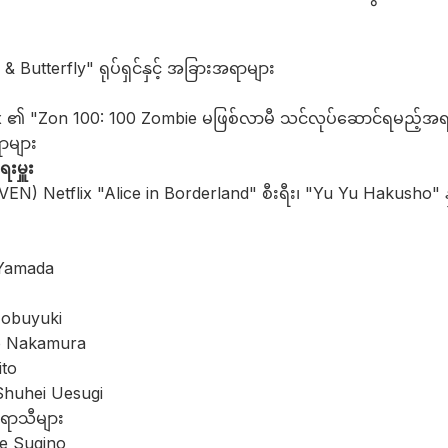
Butterfly" ရုပ်ရှင်နှင့် အခြားအရာများ
x ၏ "Zon 100: 100 Zombie မဖြစ်လာမီ သင်လုပ်ဆောင်ရမည့်အရာမ
ာများ
းမှူး
EN) Netflix "Alice in Borderland" စီးရီး၊ "Yu Yu Hakusho" န
 Yamada
Nobuyuki
o Nakamura
ito
Shuhei Uesugi
 ရာသီများ
e Sugino