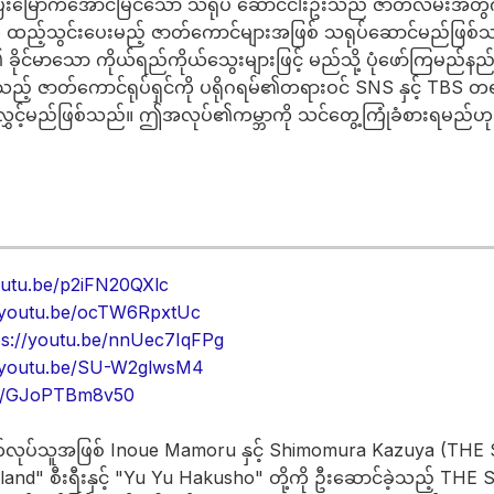
 ပြီးမြောက်အောင်မြင်သော သရုပ် ဆောင်ငါးဦးသည် ဇာတ်လမ်းအတွက
းကို ထည့်သွင်းပေးမည့် ဇာတ်ကောင်များအဖြစ် သရုပ်ဆောင်မည်ဖြစ
့၏ ခိုင်မာသော ကိုယ်ရည်ကိုယ်သွေးများဖြင့် မည်သို့ ပုံဖော်ကြမည်နည်း
ည့် ဇာတ်ကောင်ရုပ်ရှင်ကို ပရိုဂရမ်၏တရားဝင် SNS နှင့် TBS တ
င့်မည်ဖြစ်သည်။ ဤအလုပ်၏ကမ္ဘာကို သင်တွေ့ကြုံခံစားရမည်ဟု ကျွန်
outu.be/p2iFN20QXlc
//youtu.be/ocTW6RpxtUc
ps://youtu.be/nnUec7IqFPg
//youtu.be/SU-W2glwsM4
be/GJoPTBm8v50
တ်လုပ်သူအဖြစ် Inoue Mamoru နှင့် Shimomura Kazuya (THE S
rland" စီးရီးနှင့် "Yu Yu Hakusho" တို့ကို ဦးဆောင်ခဲ့သည့် THE