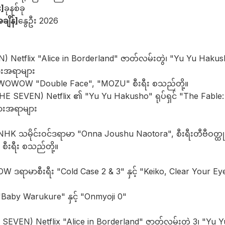
း]
ခုနစ်ခု
ချိန်]
နွေဦး 2026
) Netflix "Alice in Borderland" ဇာတ်လမ်းတွဲ၊ "Yu Yu Hakus
ခြားအရာများ
WOWOW "Double Face", "MOZU" စီးရီး စသည်တို့။
 SEVEN) Netflix ၏ "Yu Yu Hakusho" ရုပ်ရှင် "The Fable:
ခြားအရာများ
HK သမိုင်းဝင်ဒရာမာ "Onna Joushu Naotora", စီးရီးတီဗီဝတ္ထ
စီးရီး စသည်တို့။
ရာမာစီးရီး "Cold Case 2 & 3" နှင့် "Keiko, Clear Your Eyes"
aby Warukure" နှင့် "Onmyoji 0"
EVEN) Netflix "Alice in Borderland" ဇာတ်လမ်းတွဲ 3၊ "Yu Yu