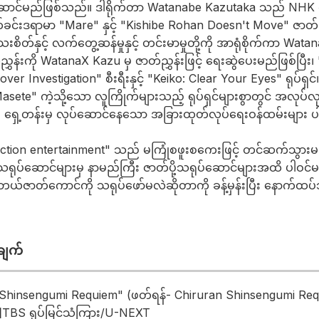
ဦးဆောင်မည်ဖြစ်သည်။ ဒါရိုက်တာ Watanabe Kazutaka သည် NHK
ခင်းဒရာမာ "Mare" နှင့် "Kishibe Rohan Doesn't Move" ဇာတ်လ
တ်နှင့် လက်တွေ့ဆန်မှုနှင့် တင်းမာမှုတို့ကို အာရုံစိုက်ကာ Watan
ွှန်းကို WatanaX Kazu မှ ဇာတ်ညွှန်းဖြင့် ရေးဆွဲပေးမည်ဖြစ်ပြီး
r Investigation" စီးရီးနှင့် "Keiko: Clear Your Eyes" ရုပ်ရှင်
asete" ကဲ့သို့သော လူကြိုက်များသည့် ရုပ်ရှင်များစွာတွင် အလုပ်
ငန်း၏ ရှေ့တန်းမှ လုပ်ဆောင်နေသော အခြားထုတ်လုပ်ရေးဝန်ထမ်းများ
ion entertainment" သည် မကြုံစဖူးစကေးဖြင့် တင်ဆက်သွားမည်
ရုပ်ဆောင်များမှ နာမည်ကြီး ဇာတ်ပို့သရုပ်ဆောင်များအထိ ပါဝင
ဇာတ်ကောင်ကို သရုပ်ဖော်မလဲဆိုတာကို ခန့်မှန်းပြီး နောက်ထပ်သတ
်ချက်
 Shinsengumi Requiem" (ဖတ်ရန်- Chiruran Shinsengumi Re
]
TBS ရုပ်မြင်သံကြား/U-NEXT