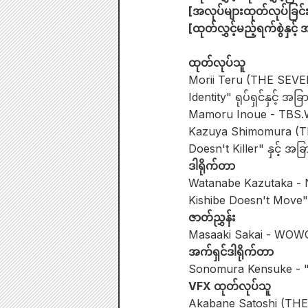
[အလုပ်များထုတ်လုပ်ခြင်
[ထုတ်လွှင့်မည့်ရက်စွဲနှင့် အ
ထုတ်လုပ်သူ
Morii Teru (THE SEVEN
Identity" ရုပ်ရှင်နှင့် အ
Mamoru Inoue - TBS.
Kazuya Shimomura (THE
Doesn't Killer" နှင့် အ
ဒါရိုက်တာ
Watanabe Kazutaka - N
Kishibe Doesn't Move" 
ဇာတ်ညွှန်း
Masaaki Sakai - WOWOW ဒ
အက်ရှင်ဒါရိုက်တာ
Sonomura Kensuke - "B
VFX ထုတ်လုပ်သူ
Akabane Satoshi (THE S