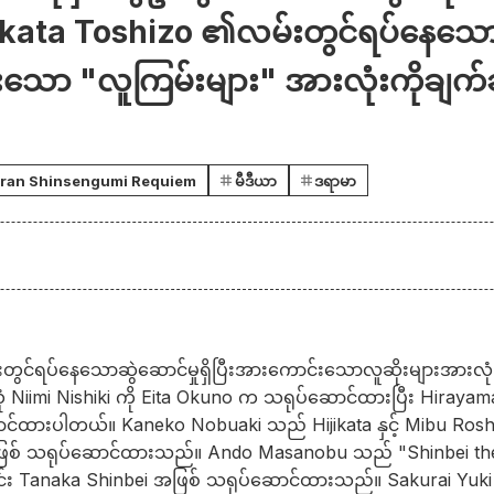
ikata Toshizo ၏လမ်းတွင်ရပ်နေသောဆွ
းသော "လူကြမ်းများ" အားလုံးကိုချက်ခ
uran Shinsengumi Requiem
မီဒီယာ
ဒရာမာ
တွင်ရပ်နေသောဆွဲဆောင်မှုရှိပြီးအားကောင်းသောလူဆိုးများအားလု
ုံ Niimi Nishiki ကို Eita Okuno က သရုပ်ဆောင်ထားပြီး Hiray
်ထားပါတယ်။ Kaneko Nobuaki သည် Hijikata နှင့် Mibu Roshi
ြစ် သရုပ်ဆောင်ထားသည်။ Ando Masanobu သည် "Shinbei the
ူရိုင်း Tanaka Shinbei အဖြစ် သရုပ်ဆောင်ထားသည်။ Sakurai Y