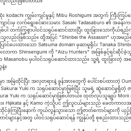
လူလည်းဖြစ်ပါတယ်။
းဆုံး kodachi ကျွမ်းကျင်မှုနှင့် Mibu Roshigumi အတွက် ကြီးကြပ
ောင်းမှ လက်ရွေးစင်ဓားသမား Sasaki Tadasaburo ၏ အခန်းကဏ
ါ တက်ကြွစွာပါဝင်သရုပ်ဆောင်ထားပြီး ထူးခြားသောကိုယ်ရည်ကိုယ်
ိုင်ထားသူလည်းဖြစ်သည်။ ထို့အပြင် "Shinbei the Assassin" ဟုအမည
ောင်ပေးထားသော Satsuma domain မှဆာမူရိုင်း Tanaka Shinbei
ာကာ Shinsengumi ကို "Aizu Hunters" အဖြစ်နှင့်ရင်ဆိုင်ခဲ့သူ၊ 
o Masanobu မှပါဝင်သရုပ်ဆောင်ထားသည်။ သူ့ရဲ့ ထူးခြားတဲ့ အင
နဲ့။
 အမြဲထိုင်ပြီး အလှတရားနဲ့ ခွန်အားတွေကို ပေါင်းစပ်ထားတဲ့ Oume ရ
Sakurai Yuki က သရုပ်ဆောင်မှာဖြစ်ပြီး သူမရဲ့ ဆွဲဆောင်မှုရှိတဲ့ ဇာ
Sakurai Yuki က သရုပ်ဆောင်မှာဖြစ်ပါတယ်။ ထုတ်လုပ်သူချုပ် Morii 
ရှိပါဘူး။ Hijikata နှင့် Kamo ကဲ့သို့ပင် ဤလူငယ်များသည် ခေတ်က
င်ခဲ့ကြပြီးနောက် ကွယ်လွန်သွားသော ဤဇာတ်ကောင်များကို ယှဉ်ပြို
များနှင့်အတူ ပါဝင်သရုပ်ဆောင်ရန် ကျွန်ုပ်တို့ စုစည်းထားသည်။