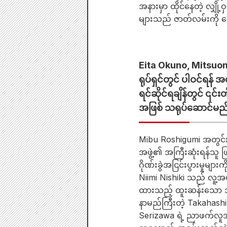
အနားမှာ ထိုင်နေတဲ့ လျ
များသည် ဇာတ်လမ်းကို ရှေ့
Eita Okuno, Mitsuom
ရုပ်ရှင်တွင် ပါဝင်ရန
ရင်ဆိုင်ရချိန်တွင် ၎
အဖြစ် သရုပ်ဆောင်မည
Mibu Roshigumi အတွင်
အဖွဲ့၏ အကြီးဆုံးရန်သူ 
ဂိုဏ်းခွဲအငြင်းပွားမှုမ
Niimi Nishiki သည် လူ့အ
ထားသည့် ထူးဆန်းသော သရ
နာမည်ကြီးတဲ့ Takahashi M
Serizawa ရဲ့ ညာဖက်လူအ