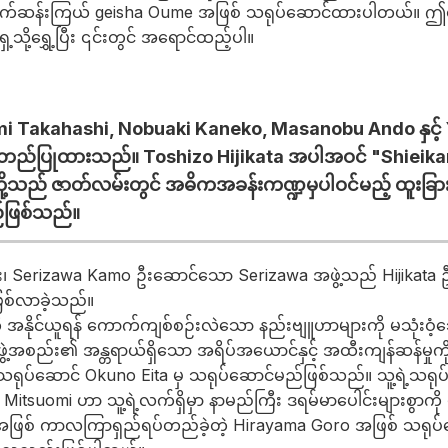
ှို့ဝှက်ဆန်းကြယ် geisha Oume အဖြစ် သရုပ်ဆောင်ထားပါတယ်။
သို့ရွှေ့ပြီး ၎င်းတွင် အရောင်ထည့်ပါ။
i Takahashi, Nobuaki Kaneko, Masanobu Ando နှင့် 
် အတည်ပြုထားသည်။ Toshizo Hijikata အပါအဝင် "Shieikan" အ
င်းတို့သည် ဇာတ်လမ်းတွင် အဓိကအခန်းကဏ္ဍမှပါဝင်မည့် ထူး
်ဖြစ်သည်။
း၊ Serizawa Kamo ဦးဆောင်သော Serizawa အဖွဲ့သည် Hijikat
ဖြစ်လာခဲ့သည်။
ျားကို အနိုင်ယူရန် ကောက်ကျစ်စဉ်းလဲသော နည်းဗျူဟာများကို မသုံးဝ
ဖွဲ့အစည်း၏ အန္တရာယ်ရှိသော အရိပ်အယောင်နှင့် အထီးကျန်ဆန်မှုကို
ုပ်ဆောင် Okuno Eita မှ သရုပ်ဆောင်မည်ဖြစ်သည်။ သူ့ရဲ့သရုပ်ဆ
itsuomi ဟာ သူ့ရဲ့လက်ရှိမှာ နာမည်ကြီး ဒရမ်မာပေါင်းများစွာကို ပံ
ဖြစ် ကာလကြာရှည်ရပ်တည်ခဲ့တဲ့ Hirayama Goro အဖြစ် သရုပ်ဆောင