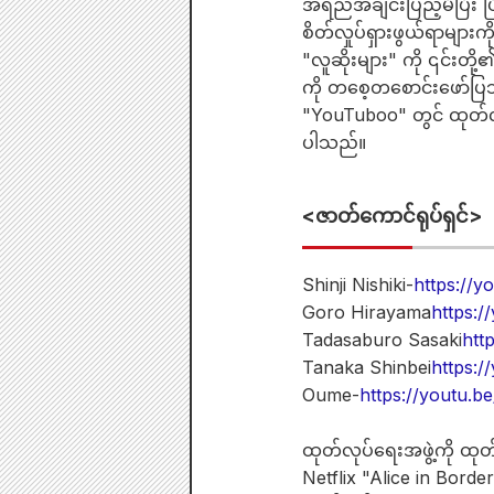
အရည်အချင်းပြည့်မီပြီး
စိတ်လှုပ်ရှားဖွယ်ရာမျာ
"လူဆိုးများ" ကို ၎င်းတို
ကို တစေ့တစောင်းဖော်ပြသ
"YouTuboo" တွင် ထုတ်လွှ
ပါသည်။
<ဇာတ်ကောင်ရုပ်ရှင်>
Shinji Nishiki-
https://y
Goro Hirayama
https:
Tadasaburo Sasaki
htt
Tanaka Shinbei
https:
Oume-
https://youtu.
ထုတ်လုပ်ရေးအဖွဲ့ကို ထု
Netflix "Alice in Borde