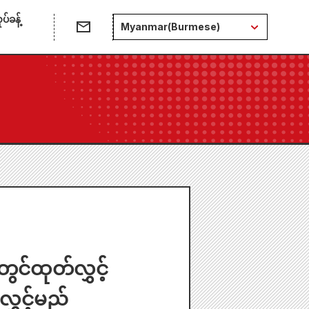
်ခန့်
Myanmar(Burmese)
င်ထုတ်လွှင့်
ွှင့်မည်