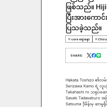
ဖြစ်သည်။ Hij
ပြီးအားကောင်
ပြသခဲ့သည်။
core ရောနှော
Chir
SHARE:
Hijikata Toshizo ၏လမ်း
Serizawa Kamo ရဲ့ လူယ
Takahashi က သရုပ်ဆောင
Sasaki Tadasaburo အဖ
Satsuma ဒိုမိန်းမှ ဆာမ