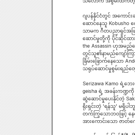
သလောက် အစွမ်းထက်တဲ့
ဂျပန်နိုင်ငံတွင် အကောင်
ဆောင်နေသူ Kobusho ကျ
သာမက ဂီတပညာရှင်အဖြစ်ပ
ဆောင်မှုတို့ကို ပိုင်ဆ
the Assassin ဟုအမည်ပြ
တွင်သူ၏နာမည်ကျော်ကြားလ
ခြိမ်းခြောက်နေသော And
သရုပ်ဆောင်မှုစွမ်းရည်တွေ
Serizawa Kamo ရဲ့ဘေးမှာ
geisha ရဲ့ အခန်းကဏ္ဍကို 
ဆွဲဆောင်မှုပေးနိုင်တဲ့ 
ရိုးရှင်းတဲ့ 'ရန်သူ' မ
တက်ကြွသောဘဝဖြင့် နေထို
အားကောင်းသော ဇာတ်ကောင်