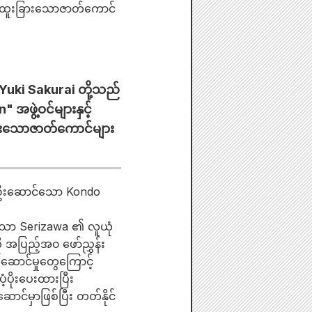
 ဤထူးခြားသောဇာတ်ကောင်
Yuki Sakurai တို့သည်
ဖွဲ့ဝင်များနှင့်
ခြားသောဇာတ်ကောင်များ
a ဦးဆောင်သော Kondo
ံ့သော Serizawa ၏ လူယုံ
 အပြည့်အ၀ ဖော်ညွှန်း
ောင်မှုတွေကြောင့်
့ပိုးပေးထားပြီး
်မှာဖြစ်ပြီး တတ်နိုင်