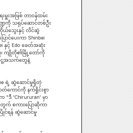
်ရေးမှူးအဖြစ် တာဝန်ထမ်း
္ဍကို သရုပ်ဆောင်တစ်ဦး
သွေးနှင့် လိင်ဆွဲ
်ပြောင်ပေးကာ Shinbei
 နှင့် Edo ခေတ်အဆုံး
ကျိုတို၏မြို့တော်ကို
ွေ့အသက်တွေနဲ့
ဲ့ ဆွဲဆောင်မှုရှိတဲ့
တ်ကောင်ကို နက်ရှိုင်းစွာ
က "ဒီ 'Chirururan' မှာ
ာလအတွက် စကားပြောဆိုကာ
င်ရန် ဆွဲဆောင်မှု