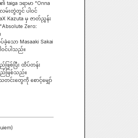
 ၏ taiga ဒရာမာ "Onna
မ်းတွဲတွင် ပါဝင်
aX Kazuta မှ ဇာတ်ညွှန်း
၊ "Absolute Zero:
။
လုပ်ခဲ့သော Masaaki Sakai
 ပါဝင်ပါသည်။
ဖြစ်ပြီး ထိပ်တန်း
်မည်ဖြစ်သည်။
င်းတွေကို စောင့်မျှော်
quiem)