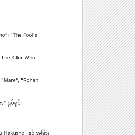
ho"၊ "The Fool's
 The Killer Who
ု "Mare", "Rohan
 ရုပ်ရှင်၊
 Hakusho" နှင့် အခြား