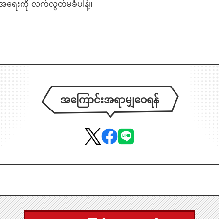
်အရေးကို လက်လွတ်မခံပါနဲ့။
အကြောင်းအရာမျှဝေရန်