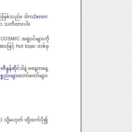
်မည်ဖြစ်သည်။ ဒါက
Zenon
ေပါက သတိထားပါ။
 COSMIC အဖွဲ့ဝင်များကို
းဖြင့် hot topic တစ်ခု
်။
ဇီနွန်ဆိုင်
ဒါနဲ့ မနေ့တနေ့
္စည်းများ
တော်တော်များ
) သို့မဟုတ် ထို့ထက်ပို၍