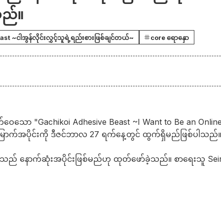
ည်။
 ~ငါအွန်လိုင်းလွှင့်သူရဲ့ရည်းစားဖြစ်ချင်တယ်~
core ရောနှော
ုတ်ဝေသော "Gachikoi Adhesive Beast ~I Want to Be an Onlin
ြောက်အပိုင်းကို ဒီဇင်ဘာလ 27 ရက်နေ့တွင် ထွက်ရှိမည်ဖြစ်ပါသည်
108 သည် နောက်ဆုံးအပိုင်းဖြစ်မည်ဟု ထုတ်ဖော်ခဲ့သည်။ စာရေးသူ S