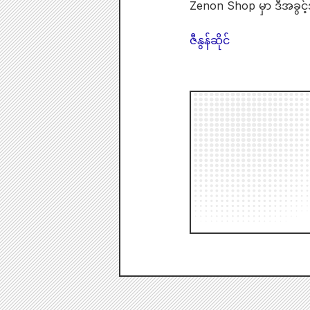
Zenon Shop မှာ ဒီအခွင့
ဇီနွန်ဆိုင်