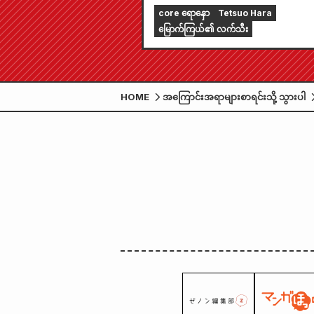
Tokyo Station!!
core ရောနှော
Tetsuo Hara
မြောက်ကြယ်၏ လက်သီး
HOME
အကြောင်းအရာများစာရင်းသို့ သွားပါ