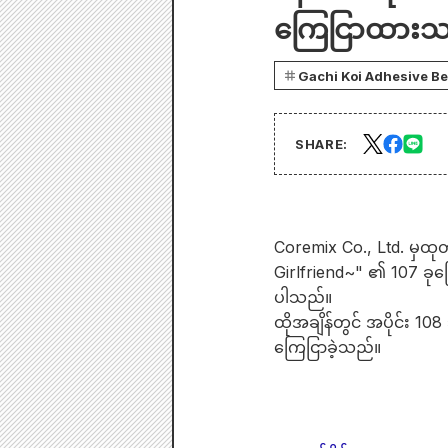
ကြေငြာထားသ
Gachi Koi Adhesive Beast
SHARE:
Coremix Co., Ltd. မှထ
Girlfriend~" ၏ 107 ခုမ
ပါသည်။
ထိုအချိန်တွင် အပိုင်း 
ကြေငြာခဲ့သည်။