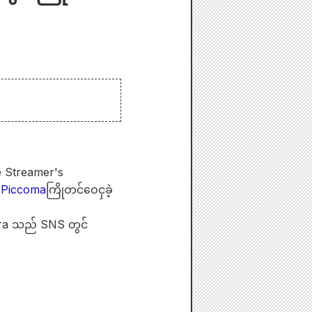
e Streamer's
။
Piccoma
ကြိုတင်ဝေငှခဲ့
eira သည် SNS တွင်