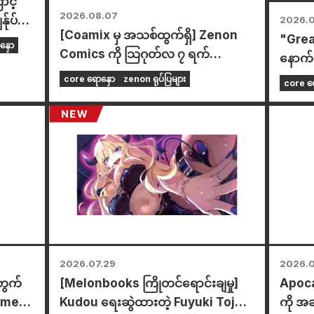
ာင့်
2026.08.07
်ုပ်
2026.
[Coamix မှ အသစ်ထွက်ရှိ] Zenon
"Grea
ဖော်ပြ
နှော
Comics ကို သြဂုတ်လ ၇ ရက်
နောက်ဆ
(သောကြာနေ့) တွင် ရောင်းချပေးနေပါ
ဂုဏ်ပြ
core ရောနှော
zenon ရုပ်ပြများ
core ရေ
ပြီ။
ကစပြီး
တွေမှာ
ခု ကျင
ဖောက်ထ
အမျိုးအ
2026.07.29
2026.0
တွက်
[Melonbooks ကြိုတင်ရောင်းချမှု]
Apocal
nime
Kudou ရေးဆွဲထားတဲ့ Fuyuki Tojo
ကို အခ