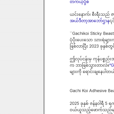
တကယ့်ပို့စ်
ယင်းနောက်၊ စီးရီးသည် ဇာ
အယ်ဒီတာ့အာဘော်ဌာန
၎င
``Gachikoi Sticky Beast
ပံ့ပိုးပေးသော သားရဲမျာ
ဖြစ်လာပြီး 2023 ခုနှစ်တ
ဤလုပ်ငန်းမှ ကုန်ပစ္စည်း
က ဘာဖြစ်သွားတာလဲ။
“G
များကို ရောင်းချနေပါတယ
Gachi Koi Adhesive Bea
2025 ခုနှစ် ဇန်နဝါရီ 5 ရ
ဝယ်ယူသည့်ဖောက်သည်များ