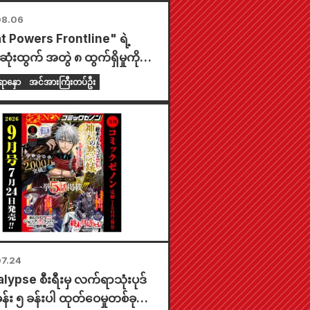
08.06
t Powers Frontline" ရဲ့
ုံးထွက် အတွဲ ၈ ထွက်ရှိမှုကို
ုတဲ့အနေနဲ့ သြဂုတ်လ ၂၀ ရက်နေ့
ာနှော
အင်အားကြီးတပ်ဦး
 တစ်နိုင်ငံလုံးက Animate ဆိုင်
 အချိန်အကန့်အသတ်နဲ့ ပြပွဲတစ်
်းပသွားမှာဖြစ်ပြီး အထူးကံစမ်းမဲ
ားတဲ့ mini card (စုစုပေါင်း
စား ၄ မျိုး) ကို ရရှိနိုင်မှာပါ။
7.24
ypse စီးရီးမှ လက်ရာသုံးပုဒ်
န်း ၅ ခန်းပါ ထုတ်ဝေမှုတစ်ခု