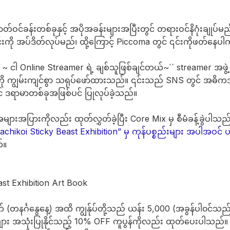
တ်ဝင်ခန်းတစ်ခုနှင့် အပိုအခန်းများအပြီးတွင် တရားဝင်နိဂုံးချုပ
်းကို အပ်ဒိတ်လုပ်မည်၊ ထို့ကြောင့် Piccoma တွင် ၎င်းကိုဖတ်န
 ~ ငါ Online Streamer ရဲ့ ချစ်သူဖြစ်ချင်တယ်~´´ streamer အဖွဲ့
းကို ကျွမ်းကျင်စွာ သရုပ်ဖော်ထားသည်။ ၎င်းသည် SNS တွင် အဓိကအာ
ွင် ဒရာမာတစ်ခုအဖြစ်ပင် ပြုလုပ်ခဲ့သည်။
အများအပြားကိုလည်း ထုတ်လွှတ်ခဲ့ပြီး Core Mix မှ စီမံခန့်ခွဲပါသည
achikoi Sticky Beast Exhibition” မှ ကုန်ပစ္စည်းများ အပါအဝင် ပစ
်။
st Exhibition Art Book
က် (တနင်္ဂနွေနေ့) အထိ ကျွန်ုပ်တို့သည် ယန်း 5,000 (အခွန်ပါ၀င်သည်
 အသုံးပြုနိုင်သည့် 10% OFF ကူပွန်ကိုလည်း ထုတ်ပေးပါသည်။