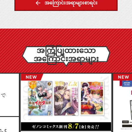
အကြောင်းအရာများစာရင်း
အကြံပြုထားသော
အကြောင်းအရာများ