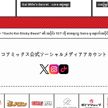
ရဲ့ အံ့မခန်းလှပတဲ့ ရုပ်ပုံပါတဲ့ အထူး
တည်းတ
Gal Wife's Secret
core ရောနှော
လစဉ်ရု
ကစားခုံတစ်ခုပါဝင်တဲ့ အကန့်အသတ်
ခုနှစ
ထုတ် အစုံအတွက် ကြိုတင်မှာယူနိုင်ပါ
Comic
ပြီ။ "The Secret of the Gal
နေ့တွင
Bride" ရဲ့ နောက်ဆုံးထွက် အတွဲ ၆ ကို
“Gachi Koi Sticky Beast” ၏ အပိုင်း 107 ကို စာရေးသူ Seira မှ နောက်အပိုင
အောက်တိုဘာလ ၂၀ ရက်နေ့မှာ ဖြန့်ချိဖို့
ကြိုတင်ကြေငြာထားသည်။
စီစဉ်ထားပါတယ်။
コアミックス公式ソーシャルメディアアカウント