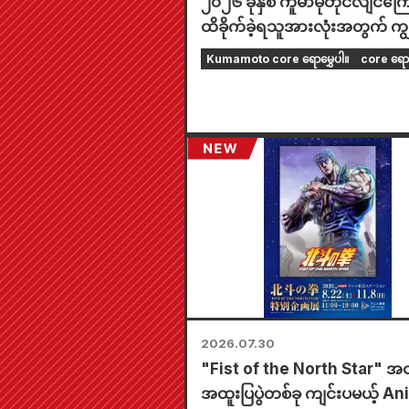
၂၀၂၆ ခုနှစ် ကူမာမိုတိုငလျင်ကြေ
ထိခိုက်ခဲ့ရသူအားလုံးအတွက် ကျွန
တို့၏ အနက်ရှိုင်းဆုံး စာနာမှုကို 
Kumamoto core ရောမွှေပါ။
core ရော
အပ်ပါသည်။
2026.07.30
"Fist of the North Star" အ
အထူးပြပွဲတစ်ခု ကျင်းပမယ့် A