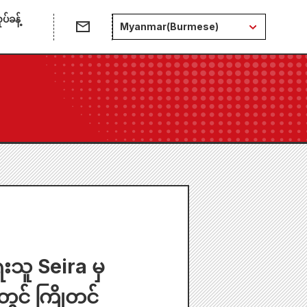
်ခန့်
Myanmar(Burmese)
းသူ Seira မှ
ွင် ကြိုတင်