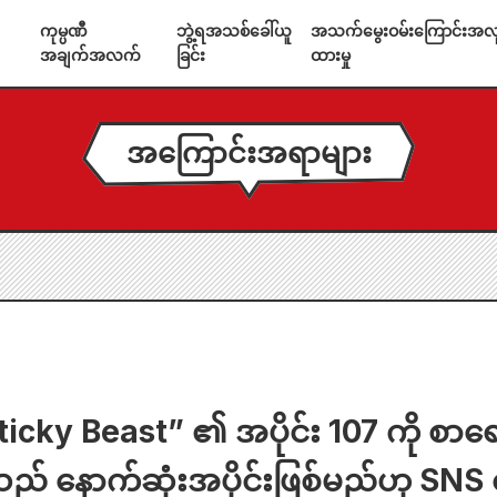
ကုမ္ပဏီ
ဘွဲ့ရအသစ်ခေါ်ယူ
အသက်မွေးဝမ်းကြောင်းအလုပ
အချက်အလက်
ခြင်း
ထားမှု
အကြောင်းအရာများ
icky Beast” ၏ အပိုင်း 107 ကို စာရေ
ည် နောက်ဆုံးအပိုင်းဖြစ်မည်ဟု SNS တ