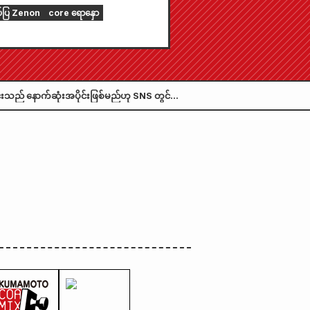
ွင် ဖော်ပြထားပါသည်။ "၂၀၂၆
ပ်ပြ Zenon
core ရောနှော
် စက်တင်ဘာလထုတ် Monthly
 Zenon" ကို ဇူလိုင်လ ၂၄ ရက်
် ရောင်းချပေးပါမည်။
်းသည် နောက်ဆုံးအပိုင်းဖြစ်မည်ဟု SNS တွင်