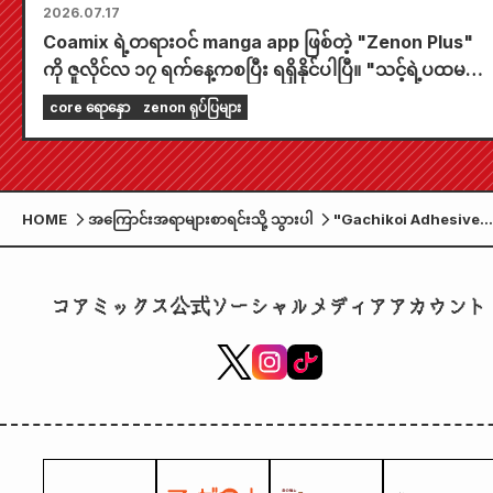
2026.07.17
Coamix ရဲ့တရားဝင် manga app ဖြစ်တဲ့ "Zenon Plus"
ကို ဇူလိုင်လ ၁၇ ရက်နေ့ကစပြီး ရရှိနိုင်ပါပြီ။ "သင့်ရဲ့ပထမဆုံး
အခမဲ့အခန်းကို ရွေးချယ်ပါ" နဲ့ "နေ့စဉ်အပ်ဒိတ်များ"
core ရောနှော
zenon ရုပ်ပြများ
အပါအဝင် သင့်ကို အပြည့်အဝဖျော်ဖြေမှုပေးနိုင်မယ့် featur
တွေ အများကြီးပါဝင်ပါတယ်။
HOME
အကြောင်းအရာများစာရင်းသို့ သွားပါ
"Gachikoi Adhesive
Beast ~ ငါ Online
Streamer ရဲ့ ချစ်သူဖြစ်ခ
တယ်~" Kotono Hanaor
コアミックス公式ソーシャルメディアアカウント
၏ မွေးနေ့ အထိမ်းအမှတ်
ပိုစတာ Present Campa
ကို ကျင်းပခဲ့သည်