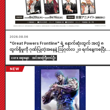
2026.08.06
"Great Powers Frontline" ရဲ့ နောက်ဆုံးထွက် အတွဲ ၈
ထွက်ရှိမှုကို ဂုဏ်ပြုတဲ့အနေနဲ့ သြဂုတ်လ ၂၀ ရက်နေ့ကစပြီး
တစ်နိုင်ငံလုံးက Animate ဆိုင်တွေမှာ အချိန်အကန့်အသတ်နဲ့
core ရောနှော
အင်အားကြီးတပ်ဦး
ပြပွဲတစ်ခု ကျင်းပသွားမှာဖြစ်ပြီး အထူးကံစမ်းမဲဖောက်ထားတဲ
mini card (စုစုပေါင်း အမျိုးအစား ၄ မျိုး) ကို ရရှိနိုင်မှာပါ။