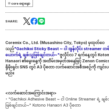
core ရောနှော
SHARE:
Coremix Co., Ltd. (Musashino City, Tokyo) မှထုတ်ဝေ
သည်
"Gachikoi Sticky Beast ~ ငါ အွန်လိုင်း streamer တစ
ယောက်ရဲ့ ချစ်သူဖြစ်ချင်တယ်~"
ဇူလိုင်လ 7 ရက်နေ့တွင် Koto
Hanaori ၏မွေးနေ့ကို အထိမ်းအမှတ်အနေဖြင့် Zenon Comic
ရိုမိုးရှင်း SNS တွင် A3 ပိုစတာ လက်ဆောင်အစီအစဉ်ကို ကျင်းပ
မည်။
<လက်ဆောင်အကြောင်းအရာ>
・ "Gachikoi Adhesive Beast ~ ငါ Online Streamer ရဲ့ ချစ်
ဖြစ်ချင်တယ်~" Kotono Hanaori A3 ပိုစတာ