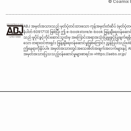
© Coamix I
ABJ အမှတ်အသားသည် မှတ်ပုံတင်ထားသော ကုန်အမှတ်တံဆိပ် (မှတ်ပုံတင
နံပါတ် 6091713) ဖြစ်ပြီး ဤ e-bookstore/e-book ဖြန့်ချီရေးဝန်ဆောင်
သည် မူပိုင်ခွင့်ကိုင်ဆောင်သူထံမှ အကြောင်းအရာအသုံးပြုမှုခွင့်ပြုချက်ရရှ
သော တရားဝင်ဗားရှင်း ဖြန့်ချီရေးဝန်ဆောင်မှုဖြစ်ကြောင်း ညွှန်ပြပါသည်။
ဤနေရာကိုနှိပ်ပါ။ အမှတ်အသားတွင်အသေးစိတ်အချက်အလက်များနှင့် 
အမှတ်အသားပြသသည့်ဝန်ဆောင်မှုများစာရင်း။
→
https://aebs.or.jp/