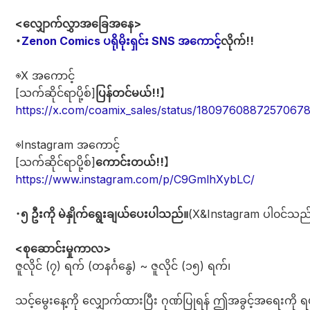
<လျှောက်လွှာအခြေအနေ>
・
Zenon Comics ပရိုမိုးရှင်း SNS အကောင့်
လိုက်!!
◉X အကောင့်
[သက်ဆိုင်ရာပို့စ်]
ပြန်တင်မယ်!!
】
https://x.com/coamix_sales/status/1809760887257067
◉Instagram အကောင့်
[သက်ဆိုင်ရာပို့စ်]
ကောင်းတယ်!!
】
https://www.instagram.com/p/C9GmlhXybLC/
・
၅ ဦးကို မဲနှိုက်ရွေးချယ်ပေးပါသည်။
(X&Instagram ပါ၀င်သည
<စုဆောင်းမှုကာလ>
ဇူလိုင် (၇) ရက် (တနင်္ဂနွေ) ~ ဇူလိုင် (၁၅) ရက်၊
သင့်မွေးနေ့ကို လျှောက်ထားပြီး ဂုဏ်ပြုရန် ဤအခွင့်အရေးကို 