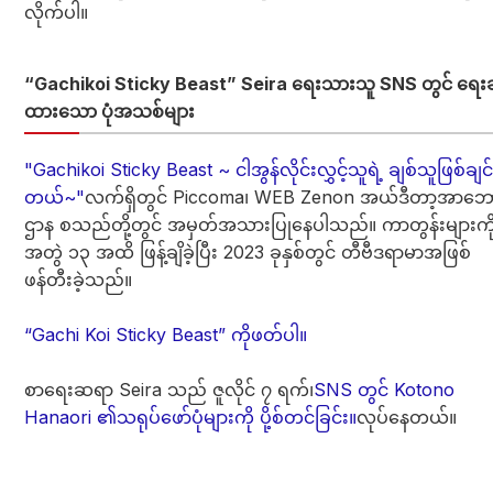
လိုက်ပါ။
“Gachikoi Sticky Beast” Seira ရေးသားသူ SNS တွင် ရေးဆ
ထားသော ပုံအသစ်များ
"Gachikoi Sticky Beast ~ ငါအွန်လိုင်းလွှင့်သူရဲ့ ချစ်သူဖြစ်ချင်
တယ်~"
လက်ရှိတွင် Piccoma၊ WEB Zenon အယ်ဒီတာ့အာဘော
ဌာန စသည်တို့တွင် အမှတ်အသားပြုနေပါသည်။ ကာတွန်းများကိ
အတွဲ ၁၃ အထိ ဖြန့်ချိခဲ့ပြီး 2023 ခုနှစ်တွင် တီဗီဒရာမာအဖြစ်
ဖန်တီးခဲ့သည်။
“Gachi Koi Sticky Beast” ကိုဖတ်ပါ။
စာရေးဆရာ Seira သည် ဇူလိုင် ၇ ရက်၊
SNS တွင် Kotono
Hanaori ၏သရုပ်ဖော်ပုံများကို ပို့စ်တင်ခြင်း။
လုပ်နေတယ်။