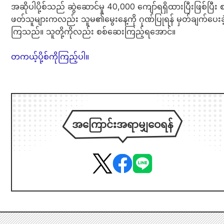
အဆိုပါပို့စ်သည် ဆွဲဆောင်မှု 40,000 ကျော်ရရှိထားပြီးဖြစ်ပြီး 
ဖတ်သူများကလည်း သူမ၏မွေးနေ့ကို ဂုဏ်ပြုရန် မှတ်ချက်ပေးခဲ
ကြသည်။ သူတို့ကိုလည်း စစ်ဆေးကြည့်ရအောင်။
တကယ့်ပို့စ်ကိုကြည့်ပါ။
အကြောင်းအရာမျှဝေရန်