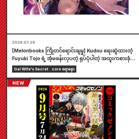
2026.07.29
[Melonbooks ကြိုတင်ရောင်းချမှု] Kudou ရေးဆွဲထားတဲ့
Fuyuki Tojo ရဲ့ အံ့မခန်းလှပတဲ့ ရုပ်ပုံပါတဲ့ အထူးကစားခုံတစ
ခုပါဝင်တဲ့ အကန့်အသတ်ထုတ် အစုံအတွက် ကြိုတင်မှာယူနိုင်
Gal Wife's Secret
core ရောနှော
ပါပြီ။ "The Secret of the Gal Bride" ရဲ့ နောက်ဆုံးထွက်
အတွဲ ၆ ကို အောက်တိုဘာလ ၂၀ ရက်နေ့မှာ ဖြန့်ချိဖို့ စီစဉ်ထား
ပါတယ်။