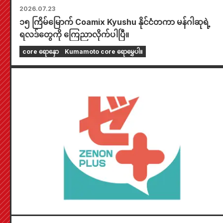
2026.07.23
၁၅ ကြိမ်မြောက် Coamix Kyushu နိုင်ငံတကာ မန်ဂါဆုရဲ့
ရလဒ်တွေကို ကြေညာလိုက်ပါပြီ။
core ရောနှော
Kumamoto core ရောမွှေပါ။