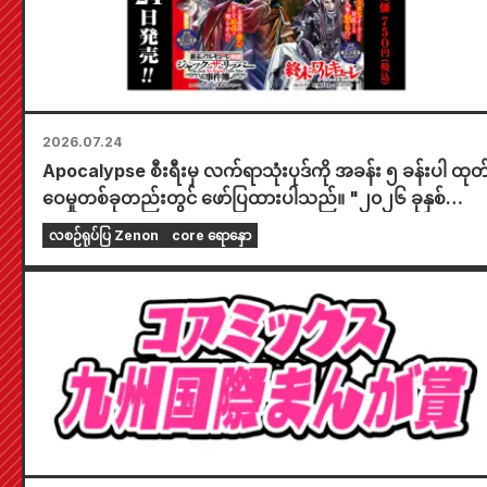
2026.07.24
Apocalypse စီးရီးမှ လက်ရာသုံးပုဒ်ကို အခန်း ၅ ခန်းပါ ထုတ
ဝေမှုတစ်ခုတည်းတွင် ဖော်ပြထားပါသည်။ "၂၀၂၆ ခုနှစ်
စက်တင်ဘာလထုတ် Monthly Comic Zenon" ကို ဇူလိုင်လ
လစဉ်ရုပ်ပြ Zenon
core ရောနှော
၂၄ ရက်နေ့တွင် ရောင်းချပေးပါမည်။