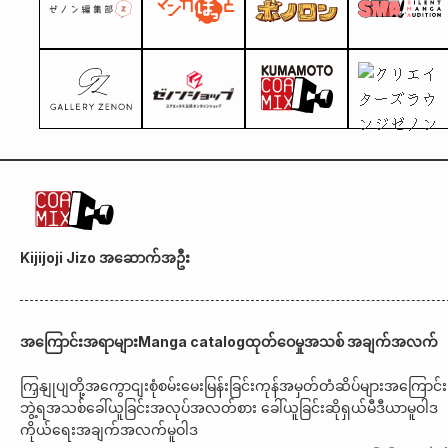
Kijijoji Jizo အဆောက်အဦး
အကြောင်းအရာများ
Manga catalog
ထုတ်ဝေမှုအသစ် အချက်အလက်
ကြှနျုပျတို့အကွောငျး
စုံစမ်းမေးမြန်းခြင်း
ကုန်အမှတ်တံဆိပ်များအကြောင်း
ဘွဲ့ရအသစ်ခေါ်ယူခြင်း
အလုပ်အလတ်စား ခေါ်ယူခြင်း
ဆိုရှယ်မီဒီယာမူဝါဒ
ကိုယ်ရေးအချက်အလက်မူဝါဒ