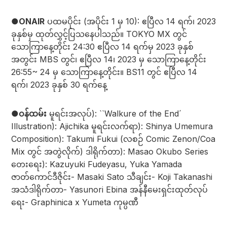
●ONAIR
ပထမပိုင်း (အပိုင်း 1 မှ 10): ဧပြီလ 14 ရက်၊ 2023
ခုနှစ်မှ ထုတ်လွှင့်ပြသနေပါသည်။ TOKYO MX တွင်
သောကြာနေ့တိုင်း 24:30 ဧပြီလ 14 ရက်မှ 2023 ခုနှစ်
အတွင်း MBS တွင်၊ ဧပြီလ 14၊ 2023 မှ သောကြာနေ့တိုင်း
26:55~ 24 မှ သောကြာနေ့တိုင်း။ BS11 တွင် ဧပြီလ 14
ရက်၊ 2023 ခုနှစ် 30 ရက်နေ့
●ဝန်ထမ်း
မူရင်းအလုပ်): ``Walkure of the End´
Illustration): Ajichika မူရင်းလက်ရာ): Shinya Umemura
Composition): Takumi Fukui (လစဉ် Comic Zenon/Coa
Mix တွင် အတွဲလိုက်) ဒါရိုက်တာ): Masao Okubo Series
တေးရေး): Kazuyuki Fudeyasu, Yuka Yamada
ဇာတ်ကောင်ဒီဇိုင်း- Masaki Sato သီချင်း- Koji Takanashi
အသံဒါရိုက်တာ- Yasunori Ebina အန်နီမေးရှင်းထုတ်လုပ်
ရေး- Graphinica x Yumeta ကုမ္ပဏီ