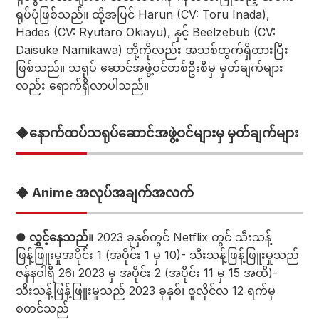
ရုပ်ပုံဖြစ်သည်။ ထို့အပြင် Harun (CV: Toru Inada),
Hades (CV: Ryutaro Okiayu), နှင့် Beelzebub (CV:
Daisuke Namikawa) တို့ကိုလည်း အသစ်ထွက်ရှိထားပြီး
ဖြစ်သည်။ သရုပ် ဆောင်အဖွဲ့ဝင်တစ်ဦးစီမှ မှတ်ချက်များ
လည်း ရောက်ရှိလာပါသည်။
◆နောက်ထပ်သရုပ်ဆောင်အဖွဲ့ဝင်များမှ မှတ်ချက်များ
◆ Anime အလုပ်အချက်အလက်
● လွှင့်နေသည်။
2023 ခုနှစ်တွင် Netflix တွင် သီးသန့်
ဖြန့်ဖြူးမှုအပိုင်း 1 (အပိုင်း 1 မှ 10)- သီးသန့်ဖြန့်ဖြူးမှုသည်
ဇန်နဝါရီ 26၊ 2023 မှ အပိုင်း 2 (အပိုင်း 11 မှ 15 အထိ)-
သီးသန့်ဖြန့်ဖြူးမှုသည် 2023 ခုနှစ်၊ ဇူလိုင်လ 12 ရက်မှ
စတင်သည်