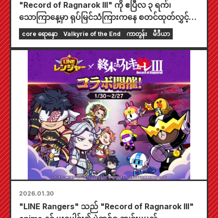
"Record of Ragnarok III" ကို ဧပြီလ ၃ ရက်၊
သောကြာနေ့မှာ ရုပ်မြင်သံကြားကနေ စတင်ထုတ်လွှင့်
သွားမှာပါ။ စတုတ္ထမြောက် ပရိုမိုးရှင်းဗီဒီယိုကို ထုတ်ပြန်
core ရောနှော
Valkyrie of the End
ကာတွန်း
မီဒီယာ
လိုက်ပါပြီ။ ထို့အပြင်၊ အချီ ၇၊ ၈ နှင့် ၉ မှ တိုက်ခိုက်ရေး
သမားများ၏ ဇာတ်ကောင်ပိုစတာများကိုလည်း ထုတ်
ပြန်လိုက်ပါပြီ။
2026.01.30
"LINE Rangers" သည် "Record of Ragnarok III"