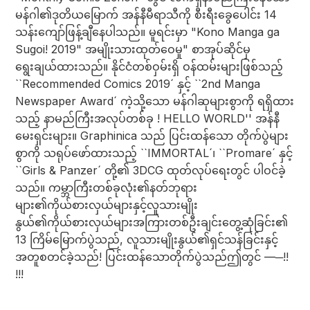
မန်ဂါ၏ဒုတိယမြောက် အန်နီမီရာသီကို စီးရီးခွေပေါင်း 14
သန်းကျော်ဖြန့်ချီနေပါသည်။ မူရင်းမှာ "Kono Manga ga
Sugoi! 2019" အမျိုးသားထုတ်ဝေမှု" စာအုပ်ဆိုင်မှ
ရွေးချယ်ထားသည်။ နိုင်ငံတစ်ဝှမ်းရှိ ဝန်ထမ်းများဖြစ်သည့်
``Recommended Comics 2019´ နှင့် ``2nd Manga
Newspaper Award´ ကဲ့သို့သော မန်ဂါဆုများစွာကို ရရှိထား
သည့် နာမည်ကြီးအလုပ်တစ်ခု ! HELLO WORLD'' အန်နီ
မေးရှင်းများ။ Graphinica သည် ပြင်းထန်သော တိုက်ပွဲများ
စွာကို သရုပ်ဖော်ထားသည့် ``IMMORTAL´၊ ``Promare´ နှင့်
``Girls & Panzer´ တို့၏ 3DCG ထုတ်လုပ်ရေးတွင် ပါဝင်ခဲ့
သည်။ ကမ္ဘာကြီးတစ်ခုလုံး၏နတ်ဘုရား
များ၏ကိုယ်စားလှယ်များနှင့်လူသားမျိုး
နွယ်၏ကိုယ်စားလှယ်များအကြားတစ်ဦးချင်းတွေ့ဆုံခြင်း၏
13 ကြိမ်မြောက်ပွဲသည်, လူသားမျိုးနွယ်၏ရှင်သန်ခြင်းနှင့်
အတူစတင်ခဲ့သည်! ပြင်းထန်သောတိုက်ပွဲသည်ဤတွင် —─!!
!!!