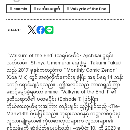
coamix
သတိပေးချက်
Valkyrie of the End
SHARE:
``Walkure of the End´ (သရုပ်ဖော်ပုံ- Ajichika၊ မူရင်း
ဇာတ်လမ်း- Shinya Umemura၊ ရေးဖွဲ့မှု- Takumi Fukui)
သည် 2017 ခုနှစ်ကတည်းက ``Monthly Comic Zenon´
(Coa Mix) တွင် အတွဲလိုက်ရောင်းချခဲ့ပြီး အချပ်ရေ 14 သန်း
ကျော် ရောင်းချခဲ့ရသည်။ . ဤအလုပ်သည် ကာလရှည်ကြာ
စောင့်မျှော်ခဲ့ရသော anime ``Valkyrie of the End II´ ၏
ဒုတိယရာသီ၏ ပထမပိုင်း (Episode 1) ဖြစ်ပြီး၊
ကိုယ်စားလှယ်များအကြား တဦးချင်း ယှဉ်ပြိုင်သည့် <Tie-
Man>13th ဂိမ်းဖြစ်သည်။ ဘုရားသခင်နှင့် ကမ္ဘာတစ်ဝှမ်းမှ
လူသားမျိုးနွယ်၏ ကိုယ်စားလှယ်များက လူသားများ၏
ရှင်သန်မှုကို ဆုံးဖြတ်ပေးပါသည်။ ~အပိုင်း 10) ကို 2023 ခု