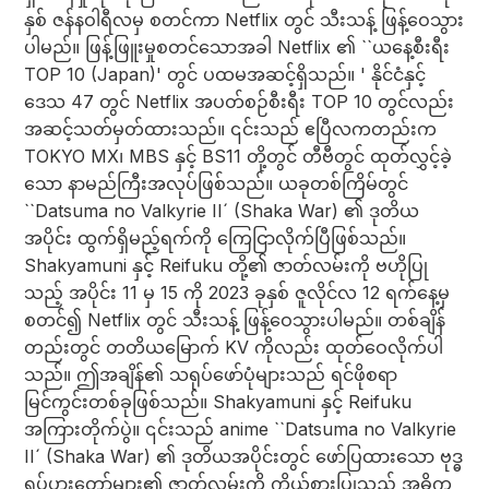
နှစ် ဇန်နဝါရီလမှ စတင်ကာ Netflix တွင် သီးသန့် ဖြန့်ဝေသွား
ပါမည်။ ဖြန့်ဖြူးမှုစတင်သောအခါ Netflix ၏ ``ယနေ့စီးရီး
TOP 10 (Japan)' တွင် ပထမအဆင့်ရှိသည်။ ' နိုင်ငံနှင့်
ဒေသ 47 တွင် Netflix အပတ်စဉ်စီးရီး TOP 10 တွင်လည်း
အဆင့်သတ်မှတ်ထားသည်။ ၎င်းသည် ဧပြီလကတည်းက
TOKYO MX၊ MBS နှင့် BS11 တို့တွင် တီဗီတွင် ထုတ်လွှင့်ခဲ့
သော နာမည်ကြီးအလုပ်ဖြစ်သည်။ ယခုတစ်ကြိမ်တွင်
``Datsuma no Valkyrie II´ (Shaka War) ၏ ဒုတိယ
အပိုင်း ထွက်ရှိမည့်ရက်ကို ကြေငြာလိုက်ပြီဖြစ်သည်။
Shakyamuni နှင့် Reifuku တို့၏ ဇာတ်လမ်းကို ဗဟိုပြု
သည့် အပိုင်း 11 မှ 15 ကို 2023 ခုနှစ် ဇူလိုင်လ 12 ရက်နေ့မှ
စတင်၍ Netflix တွင် သီးသန့် ဖြန့်ဝေသွားပါမည်။ တစ်ချိန်
တည်းတွင် တတိယမြောက် KV ကိုလည်း ထုတ်ဝေလိုက်ပါ
သည်။ ဤအချိန်၏ သရုပ်ဖော်ပုံများသည် ရင်ဖိုစရာ
မြင်ကွင်းတစ်ခုဖြစ်သည်။ Shakyamuni နှင့် Reifuku
အကြားတိုက်ပွဲ။ ၎င်းသည် anime ``Datsuma no Valkyrie
II´ (Shaka War) ၏ ဒုတိယအပိုင်းတွင် ဖော်ပြထားသော ဗုဒ္ဓ
ရုပ်ပွားတော်များ၏ ဇာတ်လမ်းကို ကိုယ်စားပြုသည့် အဓိက