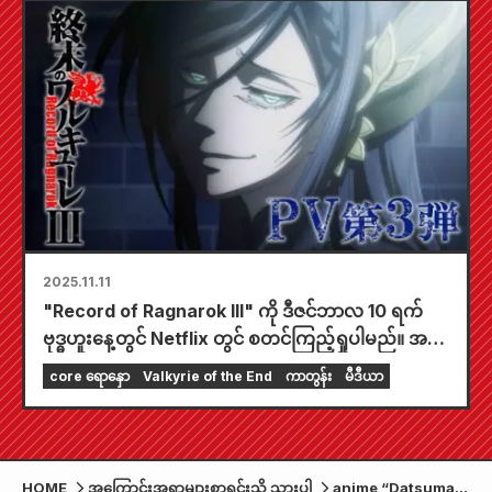
2025.11.11
"Record of Ragnarok III" ကို ဒီဇင်ဘာလ 10 ရက်
ဗုဒ္ဓဟူးနေ့တွင် Netflix တွင် စတင်ကြည့်ရှုပါမည်။ အဖွင့်
ဇာတ်ဝင်သီချင်းအဖြစ် ရွေးချယ်ခံထားရသည့် GLAY
core ရောနှော
Valkyrie of the End
ကာတွန်း
မီဒီယာ
၏သီချင်းအသစ်ပါ၀င်သည့် တတိယမြောက် ပရိုမိုးရှင်း
ဗီဒီယိုနှင့် ဒုတိယအဓိကသော့ချက်ရုပ်ပုံတို့ကိုလည်း
ထုတ်ဝေလိုက်ပြီဖြစ်သည်။
HOME
အကြောင်းအရာများစာရင်းသို့ သွားပါ
anime “Datsuma