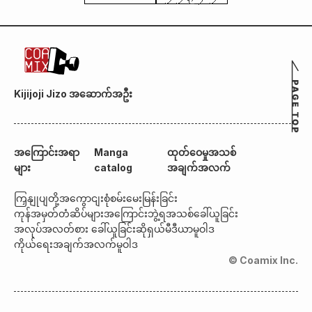
Kijijoji Jizo အဆောက်အဦး
အကြောင်းအရာ
Manga
ထုတ်ဝေမှုအသစ်
များ
catalog
အချက်အလက်
ကြှနျုပျတို့အကွောငျး
စုံစမ်းမေးမြန်းခြင်း
ကုန်အမှတ်တံဆိပ်များအကြောင်း
ဘွဲ့ရအသစ်ခေါ်ယူခြင်း
အလုပ်အလတ်စား ခေါ်ယူခြင်း
ဆိုရှယ်မီဒီယာမူဝါဒ
ကိုယ်ရေးအချက်အလက်မူဝါဒ
© Coamix Inc.