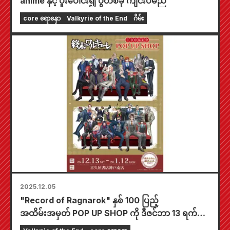
anime နှင့် ပူးပေါင်း၍ ပွဲတစ်ခု ကျင်းပမည်
core ရောနှော
Valkyrie of the End
ဂိမ်း
2025.12.05
"Record of Ragnarok" နှစ် 100 ပြည့်
အထိမ်းအမှတ် POP UP SHOP ကို ဒီဇင်ဘာ 13 ရက်မှ
စတင်ကာ Kikuya Bookstore Kobe Minami စတိုး