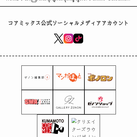
no Valkyrie II”
(Shaka War) ၏
ဒုတိယအပိုင်းကို ဇူလိုင်
コアミックス公式ソーシャルメディアアカウント
၁၂ ရက်မှစတင်၍
Netflix တွင် သီးသန့်
ဖြန့်ဝေမည်ဖြစ်သည်။
တတိယ KV ထွက်ရှိပါ
ပြီ။ အပိုဇာတ်ကောင်
များနှင့် ကာစ်များကို
ကြေညာခဲ့သည်။