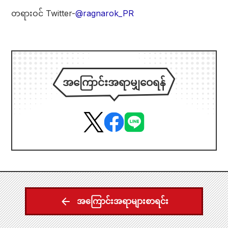
တရားဝင် Twitter-
@ragnarok_PR
အကြောင်းအရာမျှဝေရန်
အကြောင်းအရာများစာရင်း