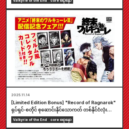
Valkyrie of the End
core ရောနှော
တွင် ကျင်းပမည်
2025.11.14
[Limited Edition Bonus] "Record of Ragnarok"
ရုပ်ရှင်-စတိုင် စုဆောင်းနိုင်သောကတ် တစ်နိုင်ငံလုံး
စာအုပ်ဆိုင်ပြပွဲတွင် ပါ၀င်သည်
Valkyrie of the End
core ရောနှော