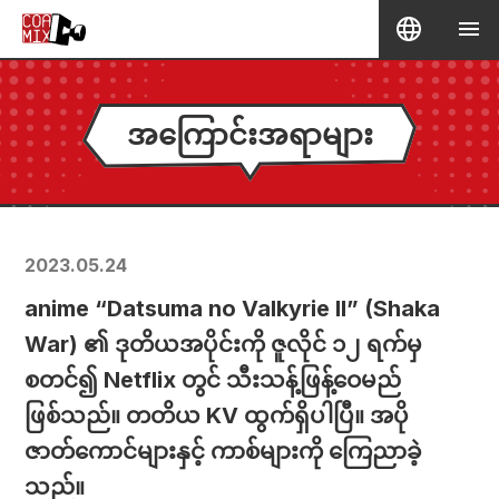
အကြောင်းအရာများ
2023.05.24
anime “Datsuma no Valkyrie II” (Shaka
War) ၏ ဒုတိယအပိုင်းကို ဇူလိုင် ၁၂ ရက်မှ
စတင်၍ Netflix တွင် သီးသန့်ဖြန့်ဝေမည်
ဖြစ်သည်။ တတိယ KV ထွက်ရှိပါပြီ။ အပို
ဇာတ်ကောင်များနှင့် ကာစ်များကို ကြေညာခဲ့
သည်။