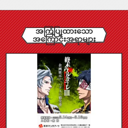
အကြံပြုထားသော
အကြောင်းအရာများ