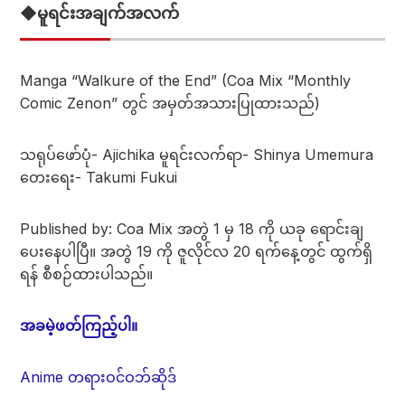
◆မူရင်းအချက်အလက်
Manga “Walkure of the End” (Coa Mix “Monthly
Comic Zenon” တွင် အမှတ်အသားပြုထားသည်)
သရုပ်ဖော်ပုံ- Ajichika မူရင်းလက်ရာ- Shinya Umemura
တေးရေး- Takumi Fukui
Published by: Coa Mix အတွဲ 1 မှ 18 ကို ယခု ရောင်းချ
ပေးနေပါပြီ။ အတွဲ 19 ကို ဇူလိုင်လ 20 ရက်နေ့တွင် ထွက်ရှိ
ရန် စီစဉ်ထားပါသည်။
အခမဲ့ဖတ်ကြည့်ပါ။
Anime တရားဝင်ဝဘ်ဆိုဒ်