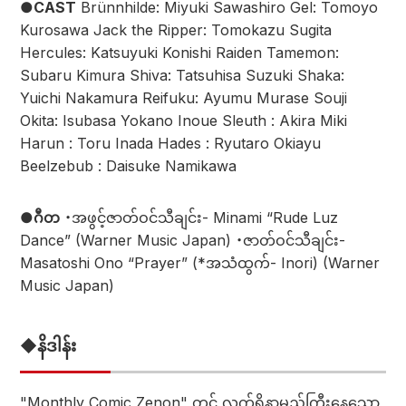
●CAST
Brünnhilde: Miyuki Sawashiro Gel: Tomoyo
Kurosawa Jack the Ripper: Tomokazu Sugita
Hercules: Katsuyuki Konishi Raiden Tamemon:
Subaru Kimura Shiva: Tatsuhisa Suzuki Shaka:
Yuichi Nakamura Reifuku: Ayumu Murase Souji
Okita: Isubasa Yokano Inoue Sleuth : Akira Miki
Harun : Toru Inada Hades : Ryutaro Okiayu
Beelzebub : Daisuke Namikawa
●ဂီတ
・အဖွင့်ဇာတ်ဝင်သီချင်း- Minami “Rude Luz
Dance” (Warner Music Japan) ・ဇာတ်ဝင်သီချင်း-
Masatoshi Ono “Prayer” (*အသံထွက်- Inori) (Warner
Music Japan)
◆နိဒါန်း
"Monthly Comic Zenon" တွင် လက်ရှိနာမည်ကြီးနေသော