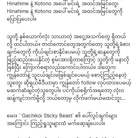
Hinahime နဲ့ Kotono အပေါ် မင်းရဲ့ အထင်အမြင်တွေ၊
Hinahime နဲ့ Kotono အပေါ် မင်းရဲ့ အထင်အမြင်တွေကို
ပြောပြပေးပါ။
သူတို့ နှစ်ယောက်လုံး သာယာတဲ့ အငွေ့အသက်တွေ ရှိတယ်
လို့ ထင်ပါတယ်။ ဇာတ်ကောင်တွေအတွက်တော့ သူတို့ရဲ့ခံစား
ချက်တွေကို ကိုယ်ချင်းစာနိုင်ပေမယ့် သူတို့ရဲ့ဆန္ဒတွေကို
ဖြည့်ဆည်းပေးနိုင်တဲ့ စွမ်းအားရှိတာကြောင့် သူတို့ကို မနာလို
ဖြစ်ပြီး ကြောက်စရာလည်းကောင်းပါတယ်။ ဒါတွေက
ကျွန်တော်နဲ့ သူငယ်ချင်းမဖြစ်ချင်ပေမယ့် စောင့်ကြည့်နေတဲ့
သူတွေ၊ ဆိုရှယ်မီဒီယာမှာ ကျွန်တော် follow လုပ်ထားပေမယ့်
မဆက်ဆံချင်တဲ့သူတွေပါ။ ပင်ကိုယ်စရိုက်အရတော့ လုံးဝ
ဆန့်ကျင်ဘက်မို့လို့ ဘယ်တော့မှ လိုက်ဖက်မယ်မထင်ဘူး...
မေး။ ``Gachikoi Sticky Beast´ ၏ ပေါ်လွင်ချက်များ
အကြောင်း ကြည့်ရှုသူများထံ မက်ဆေ့ချ်ပေးပါ။