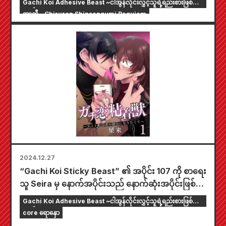
Gachi Koi Adhesive Beast ~ငါအွန်လိုင်းလွှင့်သူရဲ့ရည်းစားဖြစ်ချင်
တယ်~
အာတီ
Chiruran Shinsengumi Requiem
2024.12.27
“Gachi Koi Sticky Beast” ၏ အပိုင်း 107 ကို စာရေး
သူ Seira မှ နောက်အပိုင်းသည် နောက်ဆုံးအပိုင်းဖြစ်
မည်ဟု SNS တွင် ကြိုတင်ကြေငြာထားသည်။
Gachi Koi Adhesive Beast ~ငါအွန်လိုင်းလွှင့်သူရဲ့ရည်းစားဖြစ်ချင်
တယ်~
core ရောနှော