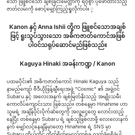
သော ဖြူစင်သော ချစ်ခြင်းမေတ္တာကို ရဲဝံ့စွာ ပုံဖော်ထားသည့်
ဇာတ်လမ်းကို စောင့်မျှော်ကြည့်ရှုလိုက်ပါ။ ့
Kanon နှင့် Anna Ishii တို့က ဖြူစင်သောအချစ်
ဖြင့် ရူးသွပ်သွားသော အဓိကဇာတ်ကောင်အဖြစ်
ပါဝင်သရုပ်ဆောင်မည်ဖြစ်သည်။
Kaguya Hinaki အခန်းကဏ္ဍ / Kanon
ပထမပိုင်း၏ အဓိကဇာတ်ကောင် Hinaki Kaguya သည်
နာမည်ကျော် ဗီဒီယိုဖြန့်ချီရေးအဖွဲ့ "Cosmic" ၏ အဖွဲ့ဝင်
Subaru နှင့် အလေးအနက် ချစ်မြတ်နိုးသည့် အမျိုးသမီး
ကောလိပ်ကျောင်းသား ဖြစ်သည်။ တစ်နေ့မှာ Hinahime ဟာ
သူမရဲ့ အချိန်ပိုင်းပိုက်ဆံတွေကို အလှူငွေတွေ လောင်းထည့်
နေပြီး တစ်နေ့မှာ Subaru ရဲ့ ချစ်သူဖြစ်လာဖို့ လေးလေးနက်
နက် မျှော်လင့်နေချိန်မှာတော့ Hinahime ရဲ့ SNS မှာ
Subaru ကိုယ်တိုင် တိုက်ရိုက်မေးလ်တစ်ခု လက်ခံရရှိခဲ့ပါ