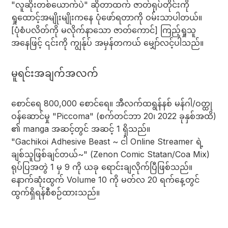
"လူဆိုးတစ်ယောက်ပဲ" ဆိုတာထက် ဇာတ်ရုပ်တိုင်းကို
ရှုထောင့်အမျိုးမျိုးကနေ ပုံဖော်ရတာကို ဝမ်းသာပါတယ်။
[ပုံစံပလိတ်ကို မလိုက်နာသော ဇာတ်ကောင်] ကြည့်ရှုသူ
အနေဖြင့် ၎င်းကို ကျွန်ုပ် အမှန်တကယ် မျှော်လင့်ပါသည်။
မူရင်းအချက်အလက်
စောင်ရေ 800,000 စောင်ရေ။ အီလက်ထရွန်နစ် မန်ဂါ/ဝတ္ထု
ဝန်ဆောင်မှု "Piccoma" (စက်တင်ဘာ 20၊ 2022 ခုနှစ်အထိ)
၏ manga အဆင့်တွင် အဆင့် 1 ရှိသည်။
"Gachikoi Adhesive Beast ~ ငါ Online Streamer ရဲ့
ချစ်သူဖြစ်ချင်တယ်~" (Zenon Comic Statan/Coa Mix)
ရုပ်ပြအတွဲ 1 မှ 9 ကို ယခု ရောင်းချလိုက်ပြီဖြစ်သည်။
နောက်ဆုံးထွက် Volume 10 ကို မတ်လ 20 ရက်နေ့တွင်
ထွက်ရှိရန်စီစဉ်ထားသည်။