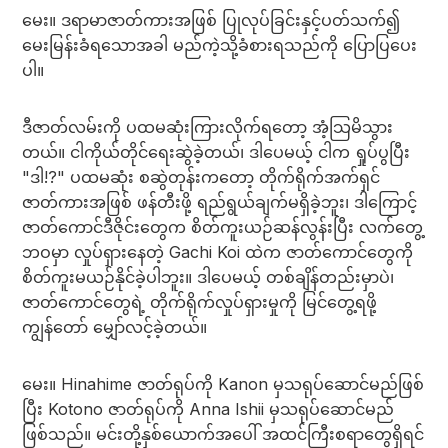
မေး။ ဒရာမာဇာတ်ကားအဖြစ် ပြုလုပ်ခြင်းနှင့်ပတ်သက်၍
မေးမြန်းခံရသောအခါ မည်ကဲ့သို့ခံစားရသည်ကို ပြောပြပေး
ပါ။
ဒီဇာတ်လမ်းကို ပထမဆုံးကြားလိုက်ရတော့ အံ့သြမိသွား
တယ်။ ငါကိုယ်တိုင်ရေးဆွဲခဲ့တယ်၊ ဒါပေမယ့် ငါက ရှုပ်ပွပြီး
"ဒါ!?" ပထမဆုံး စဆွဲတုန်းကတော့ တိုက်ရိုက်အက်ရှင်
ဇာတ်ကားအဖြစ် ဖန်တီးဖို့ ရည်ရွယ်ချက်မရှိခဲ့ဘူး၊ ဒါကြောင့်
ဇာတ်ကောင်ဒီဇိုင်းတွေက စိတ်ကူးယဉ်ဆန်လွန်းပြီး လက်တွေ့
ဘဝမှာ လှုပ်ရှားနေတဲ့ Gachi Koi ထဲက ဇာတ်ကောင်တွေကို
စိတ်ကူးမယဉ်နိုင်ခဲ့ပါဘူး။ ဒါပေမယ့် တစ်ချိန်တည်းမှာပဲ၊
ဇာတ်ကောင်တွေရဲ့ တိုက်ရိုက်လှုပ်ရှားမှုကို မြင်တွေ့ရဖို့
ကျွန်တော် မျှော်လင့်ခဲ့တယ်။
မေး။ Hinahime ဇာတ်ရုပ်ကို Kanon မှသရုပ်ဆောင်မည်ဖြစ်
ပြီး Kotono ဇာတ်ရုပ်ကို Anna Ishii မှသရုပ်ဆောင်မည်
ဖြစ်သည်။ မင်းတို့နှစ်ယောက်အပေါ် အထင်ကြီးစရာတွေရှိရင်