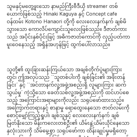
သူမနှင့်မတွေ့ဖူးသော နာမည်ကြီးဗီဒီယို streamer တစ်
ယောက်ဖြစ်သည့် Hinaki Kaguya နှင့် Concept cafe
ဝန်ထမ်း Kotono Hanaori တို့ကို လေးလေးနက်နက် ချစ်မိ
သွားသော ကောလိပ်ကျောင်းသူလေးဖြစ်သည်။ ဒီဇာတ်ကား
သည် အပိုင်းနှစ်ပိုင်းဖြင့် အဓိကဇာတ်ကောင်ကို လှည့်ပတ်ကာ
မူးဝေနေသည့် အရှိန်အဟုန်ဖြင့် ထွက်ပေါ်လာသည်။
သူတို့၏ ထူးခြားဆန်းကြယ်သော အချစ်တိုက်ပွဲများကြား
တွင်၊ ဤအလုပ်သည် ``သူတစ်ပါးကို ချစ်ခြင်း၏ အဖိုးတန်
ခြင်း´ နှင့် ``အင်တာနက်လူ့အဖွဲ့အစည်းရှိ လူများကြား ဆက်
သွယ်မှု´ ကဲ့သို့သော ခေတ်သစ်လူ့အဖွဲ့အစည်းကို ထင်ဟပ်စေ
သည့် အကြောင်းအရာများကိုလည်း သရုပ်ဖော်ထားသည်။
အကြောက်တရားနှင့် စာနာမှု ရောထွေးနေသော ဇာတ်လမ်းကို
စောင့်မျှော်ကြည့်ရှုပါ၊ ချစ်သူနှင့် လေးလေးနက်နက် ချစ်
မြတ်နိုးသော မိန်းကလေးတစ်ဦး၏ ယိမ်းနွဲ့ယိမ်းယိုင်နေသော
နှလုံးသားကို သိမ်မွေ့စွာ သရုပ်ဖော်ကာ ထိန်းချုပ်မှုမရှိတော့