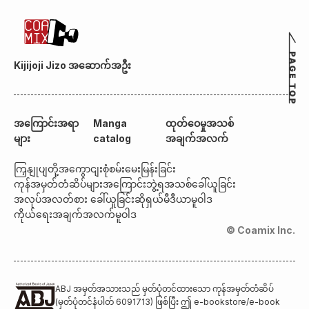
Kijijoji Jizo အဆောက်အဦး
အကြောင်းအရာ
Manga
ထုတ်ဝေမှုအသစ်
များ
catalog
အချက်အလက်
ကြှနျုပျတို့အကွောငျး
စုံစမ်းမေးမြန်းခြင်း
ကုန်အမှတ်တံဆိပ်များအကြောင်း
ဘွဲ့ရအသစ်ခေါ်ယူခြင်း
အလုပ်အလတ်စား ခေါ်ယူခြင်း
ဆိုရှယ်မီဒီယာမူဝါဒ
ကိုယ်ရေးအချက်အလက်မူဝါဒ
© Coamix Inc.
ABJ အမှတ်အသားသည် မှတ်ပုံတင်ထားသော ကုန်အမှတ်တံဆိပ်
(မှတ်ပုံတင်နံပါတ် 6091713) ဖြစ်ပြီး ဤ e-bookstore/e-book