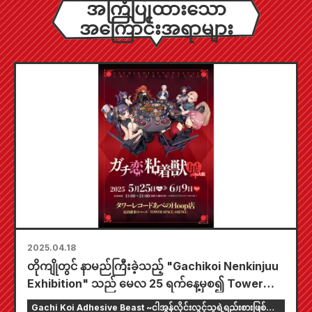
အကြံပြုထားသော
အကြောင်းအရာများ
2025.04.18
တိုကျိုတွင် နာမည်ကြီးခဲ့သည့် "Gachikoi Nenkinjuu
Exhibition" သည် မေလ 25 ရက်နေ့မှစ၍ Tower
Records Abeno Hoop စတိုးတွင်ကျင်းပသည့် နယ်
Gachi Koi Adhesive Beast ~ငါအွန်လိုင်းလွှင့်သူရဲ့ရည်းစားဖြစ်ချင်