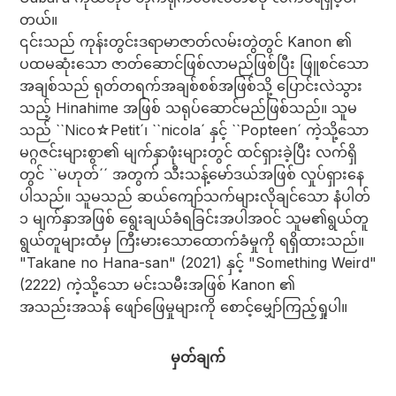
တယ်။
၎င်းသည် ကုန်းတွင်းဒရာမာဇာတ်လမ်းတွဲတွင် Kanon ၏
ပထမဆုံးသော ဇာတ်ဆောင်ဖြစ်လာမည်ဖြစ်ပြီး ဖြူစင်သော
အချစ်သည် ရုတ်တရက်အချစ်စစ်အဖြစ်သို့ ပြောင်းလဲသွား
သည့် Hinahime အဖြစ် သရုပ်ဆောင်မည်ဖြစ်သည်။ သူမ
သည် ``Nico☆Petit´၊ ``nicola´ နှင့် ``Popteen´ ကဲ့သို့သော
မဂ္ဂဇင်းများစွာ၏ မျက်နှာဖုံးများတွင် ထင်ရှားခဲ့ပြီး လက်ရှိ
တွင် ``မဟုတ်´´ အတွက် သီးသန့်မော်ဒယ်အဖြစ် လှုပ်ရှားနေ
ပါသည်။ သူမသည် ဆယ်ကျော်သက်များလိုချင်သော နံပါတ်
၁ မျက်နှာအဖြစ် ရွေးချယ်ခံရခြင်းအပါအဝင် သူမ၏ရွယ်တူ
ရွယ်တူများထံမှ ကြီးမားသောထောက်ခံမှုကို ရရှိထားသည်။
"Takane no Hana-san" (2021) နှင့် "Something Weird"
(2222) ကဲ့သို့သော မင်းသမီးအဖြစ် Kanon ၏
အသည်းအသန် ဖျော်ဖြေမှုများကို စောင့်မျှော်ကြည့်ရှုပါ။
မှတ်ချက်