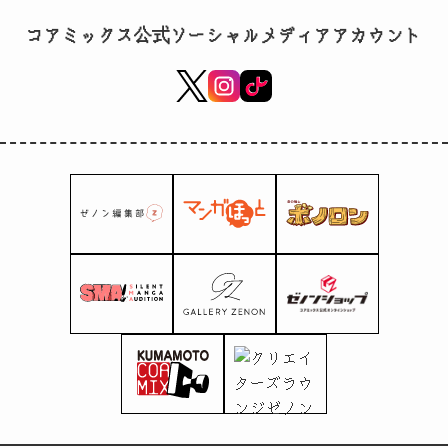
မာ “Gachi Koi
コアミックス公式ソーシャルメディアアカウント
Sticky Beast” ရုပ်
သံလွှင့်ဌာနနှင့်
ဦးဆောင်သရုပ်ဆောင်
ရန် ဆုံးဖြတ်ခဲ့သည်။