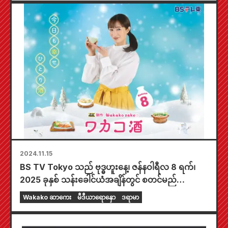
2024.11.15
BS TV Tokyo သည် ဗုဒ္ဓဟူးနေ့၊ ဇန်နဝါရီလ 8 ရက်၊
2025 ခုနှစ် သန်းခေါင်ယံအချိန်တွင် စတင်မည်
ဖြစ်သည်။ 4K ထုတ်လုပ်ရေးဒရာမာ “Wakako Sake
Wakako ဆာကေး
မီဒီယာရောနှော
ဒရာမာ
Season 8” ကို ထုတ်လွှင့်ပြသတော့မည် Wakako
သည် ဆောင်းရာသီ၏အရသာကို နှစ်သက်စေမည့် ♪