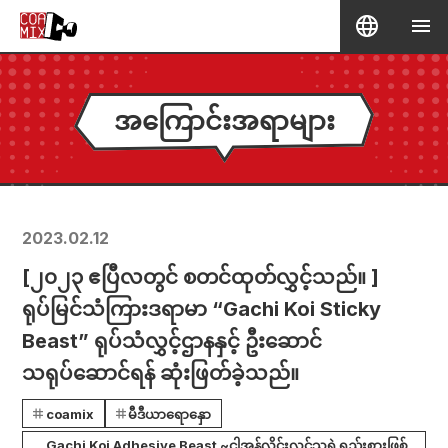
အကြောင်းအရာများ
2023.02.12
[၂၀၂၃ ဧပြီလတွင် စတင်ထုတ်လွှင့်သည်။ ]
ရုပ်မြင်သံကြားဒရာမာ “Gachi Koi Sticky
Beast” ရုပ်သံလွှင့်ဌာနနှင့် ဦးဆောင်
သရုပ်ဆောင်ရန် ဆုံးဖြတ်ခဲ့သည်။
coamix
မီဒီယာရောနှော
Gachi Koi Adhesive Beast ~ငါအွန်လိုင်းလွှင့်သူရဲ့ရည်းစားဖြစ်