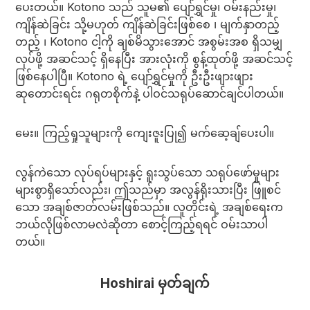
ပေးတယ်။ Kotono သည် သူမ၏ ပျော်ရွှင်မှု၊ ဝမ်းနည်းမှု၊
ကျိန်ဆဲခြင်း သို့မဟုတ် ကျိန်ဆဲခြင်းဖြစ်စေ ၊ မျက်နှာတည့်
တည့် ၊ Kotono ငါ့ကို ချစ်မိသွားအောင် အစွမ်းအစ ရှိသမျှ
လုပ်ဖို့ အဆင်သင့် ရှိနေပြီး အားလုံးကို စွန့်ထုတ်ဖို့ အဆင်သင့်
ဖြစ်နေပါပြီ။ Kotono ရဲ့ ပျော်ရွှင်မှုကို ဦးဦးဖျားဖျား
ဆုတောင်းရင်း ဂရုတစိုက်နဲ့ ပါဝင်သရုပ်ဆောင်ချင်ပါတယ်။
မေး။ ကြည့်ရှုသူများကို ကျေးဇူးပြု၍ မက်ဆေ့ချ်ပေးပါ။
လွန်ကဲသော လုပ်ရပ်များနှင့် ရူးသွပ်သော သရုပ်ဖော်မှုများ
များစွာရှိသော်လည်း၊ ဤသည်မှာ အလွန်ရိုးသားပြီး ဖြူစင်
သော အချစ်ဇာတ်လမ်းဖြစ်သည်။ လူတိုင်းရဲ့ အချစ်ရေးက
ဘယ်လိုဖြစ်လာမလဲဆိုတာ စောင့်ကြည့်ရရင် ဝမ်းသာပါ
တယ်။
Hoshirai မှတ်ချက်