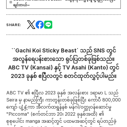
ချင်တယ်~
SHARE:
``Gachi Koi Sticky Beast´ သည် SNS တွင်
အလွန်ရေပန်းစားသော ရုပ်ပြတစ်ခုဖြစ်သည်။
ABC TV (Kansai) နှင့် TV Asahi (Kanto) တွင်
2023 ခုနှစ် ဧပြီလတွင် စတင်ထုတ်လွှင့်ပါမည်။
ABC TV ၏ ဧပြီလ 2023 ခုနှစ် အလန်းစား ဒရာမာ L သည်
Seira မှ နာမည်ကြီး ကာတွန်းတစ်ခုဖြစ်ပြီး ကော်ပီ 800,000
ကျော် ပျံ့နှံ့ကာ အီလက်ထရွန်နစ် မန်ဂါ/ဝတ္ထုဝန်ဆောင်မှု
"Piccoma" (စက်တင်ဘာ 20၊ 2022 ခုနှစ်အထိ) ၏
စုစုပေါင်း manga အဆင့်တွင် ပထမအဆင့်တွင် ရပ်တည်ခဲ့