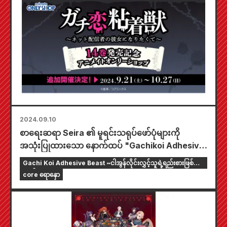
“အမျိုးသမီးများတစ်ယောက်တည်း” ၏ တကယ့်ပျော်
ရွှင်မှုကို ပေးဆောင်မည်
2024.09.10
စာရေးဆရာ Seira ၏ မူရင်းသရုပ်ဖော်ပုံများကို
အသုံးပြုထားသော နောက်ထပ် "Gachikoi Adhesive
Beast" သီးသန့်ဆိုင်တစ်ခု ကျင်းပရန် ဆုံးဖြတ်လိုက်ပါ
Gachi Koi Adhesive Beast ~ငါအွန်လိုင်းလွှင့်သူရဲ့ရည်းစားဖြစ်ချင်
သည်။
တယ်~
core ရောနှော