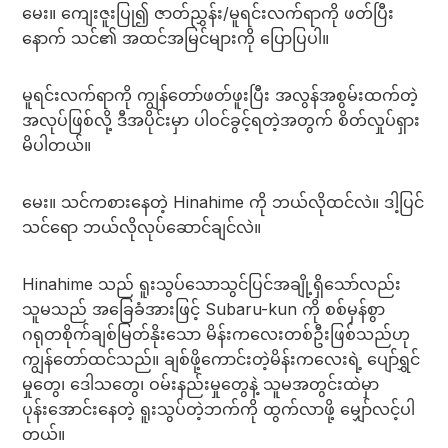
မေး။ ကျေးဇူးပြု၍ ဇာတ်ညွှန်း/မူရင်းလက်ရာကို ဖတ်ပြီး
နောက် သင်၏ အထင်အမြင်များကို ပြောပြပါ။
မူရင်းလက်ရာကို ကျွန်တော်ဖတ်ဖူးပြီး အလွန်အစွမ်းထက်တဲ့
အလုပ်ဖြစ်လို့ ဒီအပိုင်းမှာ ပါဝင်ခွင့်ရတဲ့အတွက် စိတ်လှုပ်ရှား
မိပါတယ်။
မေး။ သင်ကစားနေတဲ့ Hinahime ကို ဘယ်လိုထင်လဲ။ ဒါ့ပြင်
သင်ရော ဘယ်လိုလုပ်ဆောင်ချင်လဲ။
Hinahime သည် ရူးသွပ်သောသွင်ပြင်အချို့ရှိသော်လည်း
သူမသည် အခြေခံအားဖြင့် Subaru-kun ကို စစ်မှန်စွာ
ဂရုတစိုက်ချစ်မြတ်နိုးသော မိန်းကလေးတစ်ဦးဖြစ်သည်ဟု
ကျွန်တော်ထင်သည်။ ချစ်ဖို့ကောင်းတဲ့မိန်းကလေးရဲ့ ပျော်ရွှင်
မှုတွေ၊ ဒေါသတွေ၊ ဝမ်းနည်းမှုတွေနဲ့ သူမအတွင်းထဲမှာ
ပုန်းအောင်းနေတဲ့ ရူးသွပ်တဲ့ဘက်ကို ထွက်လာဖို့ မျှော်လင့်ပါ
တယ်။