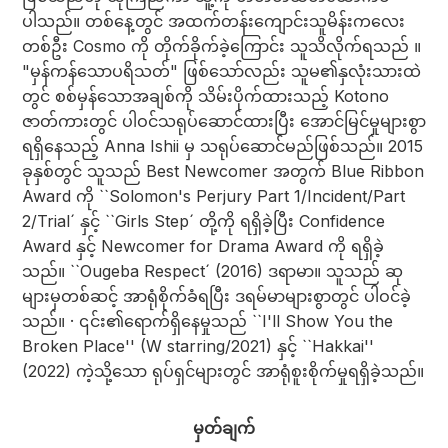
ပါသည်။ တစ်နေ့တွင် အထက်တန်းကျောင်းသူမိန်းကလေး
တစ်ဦး Cosmo ကို တိုက်ခိုက်ခဲ့ကြောင်း သူသိလိုက်ရသည် ။
"မှန်ကန်သောပရိသတ်" ဖြစ်သော်လည်း သူမ၏နှလုံးသားထဲ
တွင် စစ်မှန်သောအချစ်ကို သိမ်းပိုက်ထားသည့် Kotono
ဇာတ်ကားတွင် ပါဝင်သရုပ်ဆောင်ထားပြီး အောင်မြင်မှုများစွာ
ရရှိနေသည့် Anna Ishii မှ သရုပ်ဆောင်မည်ဖြစ်သည်။ 2015
ခုနှစ်တွင် သူသည် Best Newcomer အတွက် Blue Ribbon
Award ကို ``Solomon's Perjury Part 1/Incident/Part
2/Trial´ နှင့် ``Girls Step´ တို့ကို ရရှိခဲ့ပြီး Confidence
Award နှင့် Newcomer for Drama Award ကို ရရှိခဲ့
သည်။ ``Ougeba Respect´ (2016) ဒရာမာ။ သူသည် ဆု
များမှတစ်ဆင့် အာရုံစိုက်ခံရပြီး ဒရမ်မာများစွာတွင် ပါဝင်ခဲ့
သည်။ · ၎င်း၏ရောက်ရှိနေမှုသည် ``I'll Show You the
Broken Place'' (W starring/2021) နှင့် ``Hakkai''
(2022) ကဲ့သို့သော ရုပ်ရှင်များတွင် အာရုံစူးစိုက်မှုရရှိခဲ့သည်။
မှတ်ချက်