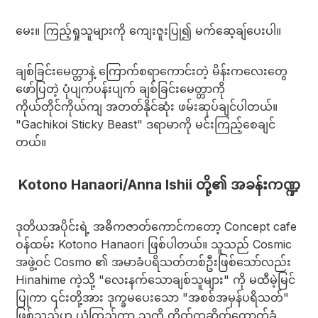
မေး။ ကြည့်ရှုသူများကို ကျေးဇူးပြု၍ မက်ဆေ့ချ်ပေးပါ။
ချစ်ခြင်းမေတ္တာနဲ့ ကြောက်စရာကောင်းတဲ့ မိန်းကလေးတွေ
ဖော်ပြတဲ့ ပုံပျက်ပန်းပျက် ချစ်ခြင်းမေတ္တာကို
ကိုယ်တိုင်ကိုယ်ကျ အတတ်နိုင်ဆုံး ဖမ်းဆုပ်ချင်ပါတယ်။
"Gachikoi Sticky Beast" ဒရာမာကို မင်းကြည့်စေချင်
တယ်။
Kotono Hanaori/Anna Ishii တို့၏ အခန်းကဏ္ဍ
ဒုတိယအပိုင်းရဲ့ အဓိကဇာတ်ကောင်ကတော့ Concept cafe
ဝန်ထမ်း Kotono Hanaori ဖြစ်ပါတယ်။ သူသည် Cosmic
အဖွဲ့ဝင် Cosmo ၏ အမာခံပရိသတ်တစ်ဦးဖြစ်သော်လည်း
Hinahime ကဲ့သို့ "လေးနက်သောချစ်သူများ" ကို မထီမဲ့မြင်
ပြုကာ ၎င်းတို့အား ဒုက္ခမပေးသော "အစစ်အမှန်ပရိသတ်"
ဖြစ်သည်ဟု ယုံကြည်ကာ သူ့ကို တိတ်တဆိတ်ထောက်ခံ