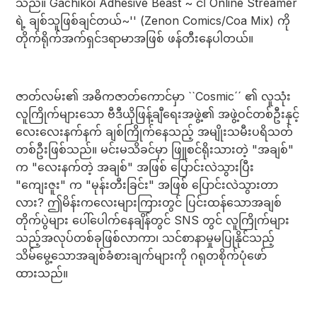
သည်။ Gachikoi Adhesive Beast ~ ငါ Online Streamer
ရဲ့ ချစ်သူဖြစ်ချင်တယ်~'' (Zenon Comics/Coa Mix) ကို
တိုက်ရိုက်အက်ရှင်ဒရာမာအဖြစ် ဖန်တီးနေပါတယ်။
ဇာတ်လမ်း၏ အဓိကဇာတ်ကောင်မှာ ``Cosmic´´ ၏ လူသုံး
လူကြိုက်များသော ဗီဒီယိုဖြန့်ချီရေးအဖွဲ့၏ အဖွဲ့ဝင်တစ်ဦးနှင့်
လေးလေးနက်နက် ချစ်ကြိုက်နေသည့် အမျိုးသမီးပရိသတ်
တစ်ဦးဖြစ်သည်။ မင်းမသိခင်မှာ ဖြူစင်ရိုးသားတဲ့ "အချစ်"
က "လေးနက်တဲ့ အချစ်" အဖြစ် ပြောင်းလဲသွားပြီး
"ကျေးဇူး" က "မုန်းတီးခြင်း" အဖြစ် ပြောင်းလဲသွားတာ
လား? ဤမိန်းကလေးများကြားတွင် ပြင်းထန်သောအချစ်
တိုက်ပွဲများ ပေါ်ပေါက်နေချိန်တွင် SNS တွင် လူကြိုက်များ
သည့်အလုပ်တစ်ခုဖြစ်လာကာ၊ သင်စာနာမှုမပြုနိုင်သည့်
သိမ်မွေ့သောအချစ်ခံစားချက်များကို ဂရုတစိုက်ပုံဖော်
ထားသည်။