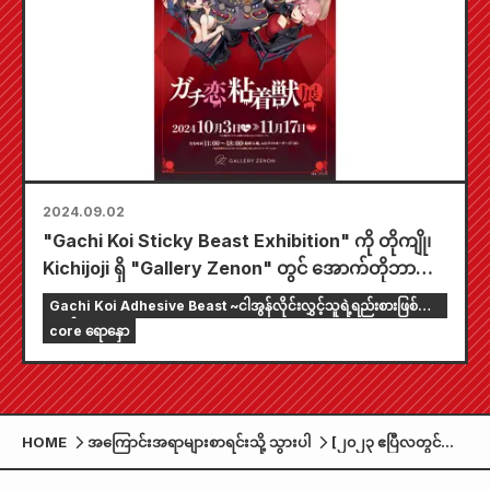
2024.09.02
"Gachi Koi Sticky Beast Exhibition" ကို တိုကျို၊
Kichijoji ရှိ "Gallery Zenon" တွင် အောက်တိုဘာလ
(၃)ရက် (ကြာသပတေးနေ့) တွင် ကျင်းပမည်ဖြစ်ပြီး ပြပွဲ
Gachi Koi Adhesive Beast ~ငါအွန်လိုင်းလွှင့်သူရဲ့ရည်းစားဖြစ်ချင်
အတွက် ရေးဆွဲထားသော မူရင်းရုပ်ပုံများကို စားပွဲဝိုင်း
တယ်~
core ရောနှော
တစ်ခုတွင် စုစုပေါင်း 8 ကောင် စုစည်းထားမည်
ဖြစ်သည်။ .
HOME
အကြောင်းအရာများစာရင်းသို့ သွားပါ
[၂၀၂၃ ဧပြီလတွင်
စတင်ထုတ်လွှင့်သည်။
] ရုပ်မြင်သံကြားဒရာ