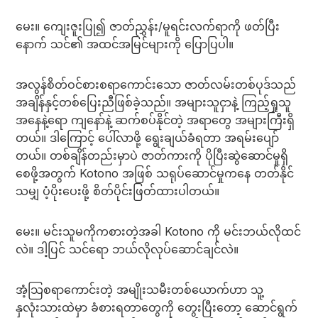
မေး။ ကျေးဇူးပြု၍ ဇာတ်ညွှန်း/မူရင်းလက်ရာကို ဖတ်ပြီး
နောက် သင်၏ အထင်အမြင်များကို ပြောပြပါ။
အလွန်စိတ်ဝင်စားစရာကောင်းသော ဇာတ်လမ်းတစ်ပုဒ်သည်
အချိန်နှင့်တစ်ပြေးညီဖြစ်ခဲ့သည်။ အများသူငှာနဲ့ ကြည့်ရှုသူ
အနေနဲ့ရော ကျနော်နဲ့ ဆက်စပ်နိုင်တဲ့ အရာတွေ အများကြီးရှိ
တယ်။ ဒါကြောင့် ပေါ်လာဖို့ ရွေးချယ်ခံရတာ အရမ်းပျော်
တယ်။ တစ်ချိန်တည်းမှာပဲ ဇာတ်ကားကို ပိုပြီးဆွဲဆောင်မှုရှိ
စေဖို့အတွက် Kotono အဖြစ် သရုပ်ဆောင်မှုကနေ တတ်နိုင်
သမျှ ပံ့ပိုးပေးဖို့ စိတ်ပိုင်းဖြတ်ထားပါတယ်။
မေး။ မင်းသူမကိုကစားတဲ့အခါ Kotono ကို မင်းဘယ်လိုထင်
လဲ။ ဒါ့ပြင် သင်ရော ဘယ်လိုလုပ်ဆောင်ချင်လဲ။
အံ့သြစရာကောင်းတဲ့ အမျိုးသမီးတစ်ယောက်ဟာ သူ့
နှလုံးသားထဲမှာ ခံစားရတာတွေကို တွေးပြီးတော့ ဆောင်ရွက်