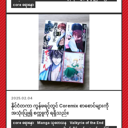
လှည့်ပြပွဲတစ်ခုအနေဖြင့် အိုဆာကာသို့ ရောက်ရှိလာမည်
တယ်~
core ရောနှော
ဖြစ်သည်။
2025.02.04
နိုင်ငံတကာ ကွန်ဖရင့်တွင် Coremix စာစောင်များကို
အသုံးပြု၍ စက္ကူကို ရရှိသည်။
core ရောနှော
Manga သုတေသန
Valkyrie of the End