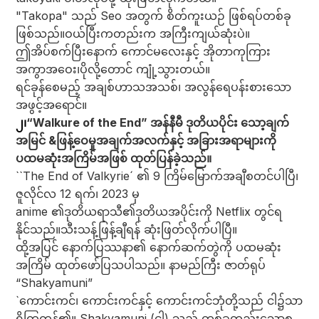
"Takopa" သည် Seo အတွက် စိတ်ကူးယဉ် ဖြစ်ရပ်တစ်ခု
ဖြစ်သည်။
ဝယ်ပြီးကတည်းက အကြီးကျယ်ဆုံးပဲ။
ဤအိပ်စက်ပြီးနောက် ကောင်မလေးနှင့် အိုတာကုကြား
အကွာအဝေး၊
ပိုလို့တောင် ကျုံ့သွားတယ်။
ရင်ခုန်စေမည့် အချစ်ဟာသအသစ်၊ အလွန်ရေပန်းစားသော
အဖွင့်အရောင်။
၂၊
“Walkure of the End” အန်နီမီ ဒုတိယပိုင်း သော့ချက်
အမြင် &
ဖြန့်ဝေမှုအချက်အလက်နှင့် အခြားအရာများကို
ပထမဆုံးအကြိမ်အဖြစ် ထုတ်ပြန်ခဲ့သည်။
``The End of Valkyrie´ ၏ 9 ကြိမ်မြောက်အချီစတင်ပါပြီ၊
ဇူလိုင်လ 12 ရက်၊ 2023 မှ
anime ၏ဒုတိယရာသီ၏ဒုတိယအပိုင်းကို Netflix တွင်ရ
နိုင်သည်။
သီးသန့်ဖြန့်ချီရန် ဆုံးဖြတ်လိုက်ပါပြီ။
ထို့အပြင် နောက်ပြဿနာ၏ နောက်ဆက်တွဲကို ပထမဆုံး
အကြိမ် ထုတ်ဖော်ပြသပါသည်။ နာမည်ကြီး ဇာတ်ရုပ်
“Shakyamuni”
`
ကောင်းကင်၊ ကောင်းကင်နှင့် ကောင်းကင်ဘုံတို့သည် ငါ၌သာ
ရှိကြကုန်၏။ Shakyamuni (ငါ့) သည် တစ်ခုတည်းသောစ