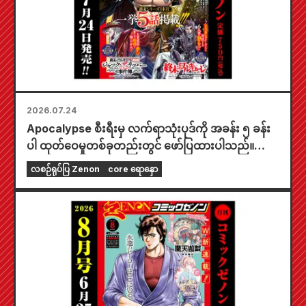
2026.07.24
Apocalypse စီးရီးမှ လက်ရာသုံးပုဒ်ကို အခန်း ၅ ခန်း
ပါ ထုတ်ဝေမှုတစ်ခုတည်းတွင် ဖော်ပြထားပါသည်။
"၂၀၂၆ ခုနှစ် စက်တင်ဘာလထုတ် Monthly Comic
လစဉ်ရုပ်ပြ Zenon
core ရောနှော
Zenon" ကို ဇူလိုင်လ ၂၄ ရက်နေ့တွင် ရောင်းချပေးပါ
မည်။