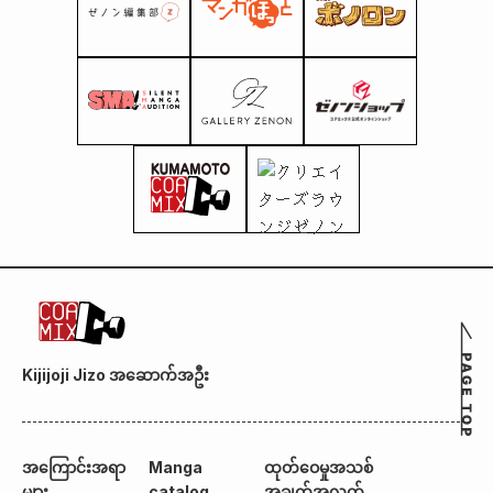
Kijijoji Jizo အဆောက်အဦး
အကြောင်းအရာ
Manga
ထုတ်ဝေမှုအသစ်
များ
catalog
အချက်အလက်