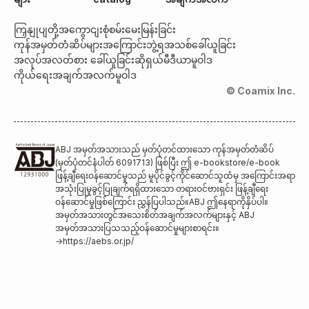
ကြှနျုပျတို့အကွောငျး
စုံစမ်းမေးမြန်းခြင်း
ကုန်အမှတ်တံဆိပ်များအကြောင်း
ဘွဲ့ရအသစ်ခေါ်ယူခြင်း
အလုပ်အလတ်စား ခေါ်ယူခြင်း
ဆိုရှယ်မီဒီယာမူဝါဒ
ကိုယ်ရေးအချက်အလက်မူဝါဒ
© Coamix Inc.
ABJ အမှတ်အသားသည် မှတ်ပုံတင်ထားသော ကုန်အမှတ်တံဆိပ်
(မှတ်ပုံတင်နံပါတ် 6091713) ဖြစ်ပြီး ဤ e-bookstore/e-book
ဖြန့်ချီရေးဝန်ဆောင်မှုသည် မူပိုင်ခွင့်ကိုင်ဆောင်သူထံမှ အကြောင်းအရာ
အသုံးပြုမှုခွင့်ပြုချက်ရရှိထားသော တရားဝင်ဗားရှင်း ဖြန့်ချီရေး
ဝန်ဆောင်မှုဖြစ်ကြောင်း ညွှန်ပြပါသည်။ABJ ဤနေရာကိုနှိပ်ပါ။
အမှတ်အသားတွင်အသေးစိတ်အချက်အလက်များနှင့် ABJ
အမှတ်အသားပြသသည့်ဝန်ဆောင်မှုများစာရင်း။
→
https://aebs.or.jp/