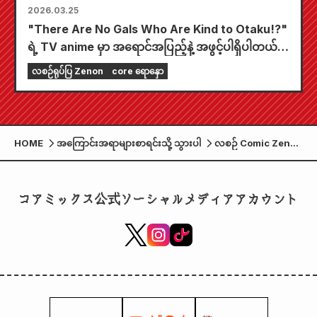
2026.03.25
"There Are No Gals Who Are Kind to Otaku!?"
ရဲ့ TV anime မှာ အရောင်အပြည့်နဲ့ အဖွင့်ပါရှိပါတယ်။
"Monthly Comic Zenon May 2026 Issue" ကို
လစဉ်ရုပ်ပြ Zenon
core ရောနှော
မတ်လ ၂၅ ရက်နေ့မှာ ရောင်းချပေးသွားမှာပါ။
HOME
အကြောင်းအရာများစာရင်းသို့ သွားပါ
လစဉ် Comic Zenon
ဇူလိုင်လ 2023 ထုတ်
ဝေမှုကို မေလ 25 ရက်
(ကြာသပတေးနေ့)တွင်
コアミックス公式ソーシャルメディアアカウント
ရောင်းချမည်
ဖြစ်သည်။