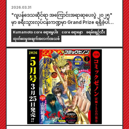
2026.03.31
"ဂျပန်ဒေသဆိုင်ရာ အကြောင်းအရာဆုပေးပွဲ ၂၀၂၅"
မှာ ခရီးသွားလုပ်ငန်းကဏ္ဍမှာ Grand Prize ရရှိခဲ့ပါ
တယ်။ "pomodoro" ရဲ့ အမှတ်စဉ် ၁၄ မှာ
Kumamoto core ရောမွှေပါ။
core ရောနှော
ခရမ်းချဉ်သီး
Kumamoto ramen ပါဝင်ပါတယ်။
ထုတ်ဝေမှုအချက်အလက်အသစ်