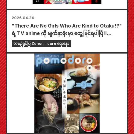
2026.04.24
"There Are No Girls Who Are Kind to Otaku!?"
ရဲ့ TV anime ကို မျက်နှာဖုံးမှာ တွေ့မြင်ရပါပြီ!!
"၂၀၂၆ ခုနှစ် ဇွန်လထုတ် Monthly Comic Zenon"
လစဉ်ရုပ်ပြ Zenon
core ရောနှော
ကို ဧပြီလ ၂၄ ရက်နေ့မှာ ရောင်းချပေးတော့မှာပါ!!