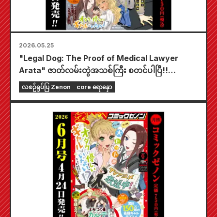
2026.05.25
"Legal Dog: The Proof of Medical Lawyer
Arata" ဇာတ်လမ်းတွဲအသစ်ကြီး စတင်ပါပြီ!!
"Monthly Comic Zenon July 2026 issue" ကို
လစဉ်ရုပ်ပြ Zenon
core ရောနှော
မေလ ၂၅ ရက်နေ့တွင် ရောင်းချပေးနေပါပြီ!!