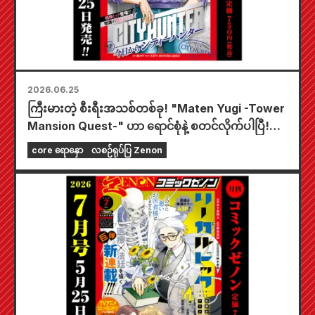
2026.06.25
ကြီးမားတဲ့ စီးရီးအသစ်တစ်ခု! "Maten Yugi -Tower
Mansion Quest-" ဟာ ရောင်စုံနဲ့ စတင်လိုက်ပါပြီ!
"Ear Cleaning in 3 Minutes After Meeting" စီး
core ရောနှော
လစဉ်ရုပ်ပြ Zenon
ရီးအသစ်ဟာလည်း ထုတ်ဝေမှုရဲ့ အလယ်မှာ ရောင်စုံနဲ့
ပေါ်လာပါတယ်! "Monthly Comic Zenon August
2026 Issue" ကို ဇွန်လ ၂၅ ရက်နေ့မှာ ရောင်းချပေးနေ
ပါပြီ!!