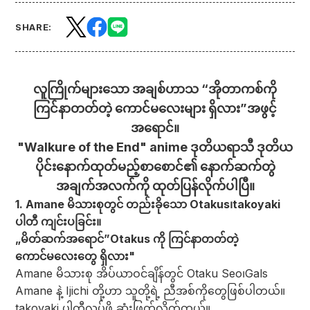
SHARE:
လူကြိုက်များသော အချစ်ဟာသ “အိုတာကစ်ကို
ကြင်နာတတ်တဲ့ ကောင်မလေးများ ရှိလား”
အဖွင့်
အရောင်။
"Walkure of the End" anime ဒုတိယရာသီ ဒုတိယ
ပိုင်း
နောက်ထုတ်မည့်စာစောင်၏ နောက်ဆက်တွဲ
အချက်အလက်ကို ထုတ်ပြန်လိုက်ပါပြီ။
1. Amane မိသားစုတွင် တည်းခိုသော Otakus၊
takoyaki
ပါတီ ကျင်းပခြင်း။
„မိတ်ဆက်အရောင်”
Otakus ကို ကြင်နာတတ်တဲ့
ကောင်မလေးတွေ ရှိလား"
Amane မိသားစု အိပ်ယာဝင်ချိန်တွင် Otaku Seo၊
Gals
Amane နဲ့ Ijichi တို့ဟာ သူတို့ရဲ့ ညီအစ်ကိုတွေဖြစ်ပါတယ်။
takoyaki ပါတီလုပ်ဖို့ ဆုံးဖြတ်လိုက်တယ်။