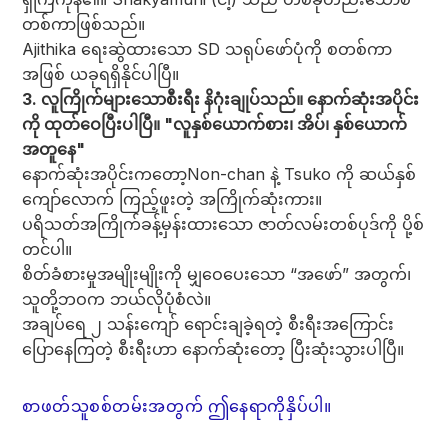
တစ်ကာဖြစ်သည်။
Ajithika ရေးဆွဲထားသော SD သရုပ်ဖော်ပုံကို စတစ်ကာ
အဖြစ် ယခုရရှိနိုင်ပါပြီ။
3. လူကြိုက်များသောစီးရီး နိဂုံးချုပ်သည်။ နောက်ဆုံးအပိုင်း
ကို ထုတ်ဝေပြီးပါပြီ။ "လူနှစ်ယောက်စား၊ အိပ်၊ နှစ်ယောက်
အတူနေ"
နောက်ဆုံးအပိုင်းကတော့
Non-chan နဲ့ Tsuko ကို ဆယ်နှစ်
ကျော်လောက် ကြည့်ဖူးတဲ့ အကြိုက်ဆုံးကား။
ပရိသတ်အကြိုက်
ခန့်မှန်းထားသော ဇာတ်လမ်းတစ်ပုဒ်ကို ပို့စ်
တင်ပါ။
စိတ်ခံစားမှုအမျိုးမျိုးကို မျှဝေပေးသော “အဖော်” အတွက်၊
သူတို့ဘဝက ဘယ်လိုပုံစံလဲ။
အချပ်ရေ ၂ သန်းကျော် ရောင်းချခဲ့ရတဲ့ စီးရီးအကြောင်း
ပြောနေကြတဲ့ စီးရီးဟာ နောက်ဆုံးတော့ ပြီးဆုံးသွားပါပြီ။
စာဖတ်သူစစ်တမ်းအတွက် ဤနေရာကိုနှိပ်ပါ။