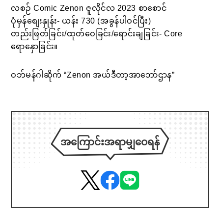
လစဉ် Comic Zenon ဇူလိုင်လ 2023 စာစောင်
ပုံမှန်စျေးနှုန်း- ယန်း 730 (အခွန်ပါဝင်ပြီး)
တည်းဖြတ်ခြင်း/ထုတ်ဝေခြင်း/ရောင်းချခြင်း- Core
ရောနှောခြင်း။
ဝဘ်မန်ဂါဆိုက် “Zenon အယ်ဒီတာ့အာဘော်ဌာန”
အကြောင်းအရာမျှဝေရန်