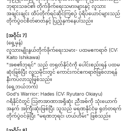
ဘုရားသခင်၏ တိုက်ခိုက်ရေးသမားများနှင့် လူသား
အချင်းချင်း ထိပ်တိုက်ရင်ဆိုင်ကြစဉ် ပုံရိပ်ယောင်များသည်
တိုက်ပွဲဝင်စိတ်ဓာတ်နှင့် ပြည့်နှက်နေပါသည်။
[အဝိုင်း 7]
(ရှေ့မှန်)
လူသားမျိုးနွယ်တိုက်ခိုက်ရေးသမား- ပထမဧကရာဇ် (CV:
Kaito Ishikawa)
"အစ၏ဘုရင်" သည် တရုတ်နိုင်ငံကို ပေါင်းစည်းရန် ပထမ
ဆုံးဖြစ်ပြီး လူ့သမိုင်းတွင် ကောင်းကင်ဧကရာဇ်ဖြစ်လာရန်
နီးကပ်လာသူဖြစ်သည်။
(ရှေ့ဘယ်ဘက်)
God's Warrior: Hades (CV: Ryutaro Okiayu)
ဂရိနိုင်ငံတွင် သြဇာအာဏာအရှိဆုံး ညီအစ်ကို သုံးယောက်
အနက် အကြီးဆုံးဖြစ်ပြီး သူသည် မရဏနိုင်ငံမှ ရုတ်တရက်
တိုက်ပွဲဝင်ခဲ့ပြီး "မရဏဘုရင်၊ ဟယ်ဟိမ်း" ဖြစ်သည်။
[အဝိုင်း 8]