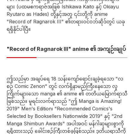
များ (ပထမဧကရာဇ်အဖြစ် Ishikawa Kaito နှင့် Okiayu
Ryutaro as Hades) တို့နှင့်အတူ ၎င်းတို့ကို anime
"Record of Ragnarok III" ၏တရားဝင်ဝဘ်ဆိုဒ်တွင် ယခု
ရရှိနိုင်ပါပြီ။
"Record of Ragnarok III" anime ၏ အကျဉ်းချုပ်
ဤသည်မှာ အချပ်ရေ 18 သန်းကျော်ရောင်းချခဲ့ရသော "လ
စဉ် Comic Zenon" တွင် လက်ရှိနာမည်ကြီးနေသော လူ
ကြိုက်များသော manga ၏ anime ၏ တတိယမြောက်ရာသီ
ဖြစ်သည်။ မူရင်းလက်ရာသည် "ဤ Manga is Amazing!
2019" Men's Edition၊ "Recommended Comics's
Selected by Booksellers Nationwide 2019" နှင့် "2nd
Manga Shimbun Awards" အပါအဝင် မန်ဂါဆုများစွာကို
ရရှိထားသည့် ခေါင်းစဉ်ကြီးတစ်ခုဖြစ်သည်။ ဒုတိယရာသီကို