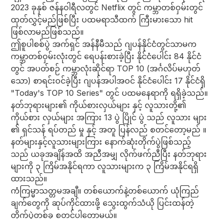
2023 ခုနှစ် ဇန်နဝါရီလတွင် Netflix တွင် ကမ္ဘာတစ်ဝှမ်းတွင်
ထုတ်လွှင့်မည်ဖြစ်ပြီး ပထမရာသီထက် ကြီးမားသော hit
ဖြစ်လာမည်ဖြစ်သည်။
ဤစူပါစစ်ပွဲ အက်ရှင် အန်နီမီသည် ဂျပန်နိုင်ငံတွင်သာမက
ကမ္ဘာတစ်ဝှမ်းလုံးတွင် ရေပန်းစားခဲ့ပြီး နိုင်ငံပေါင်း 84 နိုင်ငံ
တွင် အပတ်စဉ် ကမ္ဘာလုံးဆိုင်ရာ TOP 10 (အင်္ဂလိပ်မဟုတ်
သော) စာရင်းဝင်ခဲ့ပြီး ဂျပန်အပါအဝင် နိုင်ငံပေါင်း 17 နိုင်ငံရှိ
"Today's TOP 10 Series" တွင် ပထမနေရာကို ရရှိခဲ့သည်။
နတ်ဘုရားများ၏ ကိုယ်စားလှယ်များ နှင့် လူသားတို့၏
ကိုယ်စား လှယ်များ အကြား 13 ပွဲ ပြိုင် ပွဲ သည် လူသား များ
၏ ရှင်သန် ရပ်တည် မှု နှင့် အတူ ပြန်လည် စတင်တော့မည် ။
နတ်များနှင့်လူသားများကြား နောက်ဆုံးတိုက်ပွဲဖြစ်သည့်
သည် ယခုအချိန်အထိ အညီအမျှ လိုက်ဖက်ညီပြီး နတ်ဘုရား
များကို ၃ ကြိမ်အနိုင်ရကာ လူသားများက ၃ ကြိမ်အနိုင်ရရှိ
ထားသည်။
ကံကြမ္မာသတ္တမအချီ။ တစ်ယောက်နဲ့တစ်ယောက် ယုံကြည်
ချက်တွေကို ဆုပ်ကိုင်ထားဖို့ သွေးထွက်သံယို ပြင်းထန်တဲ့
တိုက်ပွဲတစ်ခု စတင်ပါတော့မယ်။