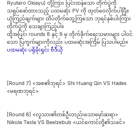
Ryutaro Okiayu) တို့ကြား ပြင်းထန်သော တိုက်ပွဲကို
သရုပ်ဖော်ထားသည့် ပထမဆုံး PV ကို ထုတ်ဝေလိုက်ပါပြီ။
ယုံကြည်ချက်များ ထိပ်တိုက်တွေ့ကြသော ဘုရင်နှစ်ပါးကြား
တိုက်ပွဲကို သေချာကြည့်ပါ။
ထို့အပြင်၊ rounds 8 နှင့် 9 မှ တိုက်ခိုက်ရေးသမားများ ပါဝင်
သော ပြကွက်များကိုလည်း ပထမဆုံးအကြိမ် ပြသပါမည်။
ပထမဆုံး ပရိုမိုးရှင်း ဗီဒီယို
[Round 7] <အစ၏ဘုရင်> Shi Huang Qin VS Hades
<မရဏဘုရင်>
[Round 8] <လူသား၏တစ်ဦးတည်းသောမှော်ဆရာ>
Nikola Tesla VS Beelzebub <ယင်ကောင်တို့၏သခင်>