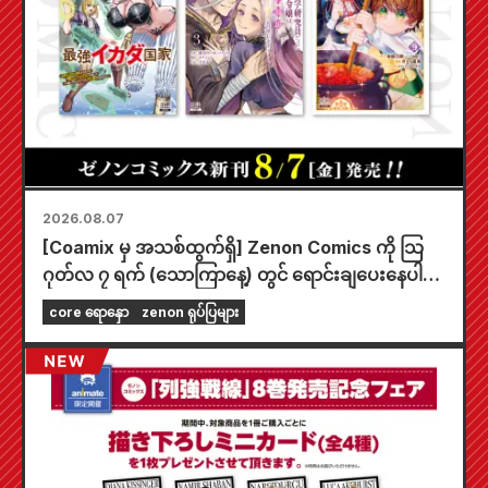
2026.08.07
[Coamix မှ အသစ်ထွက်ရှိ] Zenon Comics ကို သြ
ဂုတ်လ ၇ ရက် (သောကြာနေ့) တွင် ရောင်းချပေးနေပါ
ပြီ။
core ရောနှော
zenon ရုပ်ပြများ