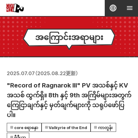
အကြောင်းအရာများ
2025.07.07
（
2025.08.22
更新）
"Record of Ragnarok III" PV အသစ်နှင့် KV
အသစ် ထွက်ရှိ။ 8th နှင့် 9th အကြိမ်များအတွက်
ကြေငြာချက်နှင့် မှတ်ချက်များကို သရုပ်ဖော်ပြ
ပါ။
core ရောနှော
Valkyrie of the End
ကာတွန်း
မီဒီယာ