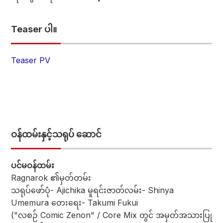
Teaser ပါ။
Teaser PV
ဝန်ထမ်းနှင့်သရုပ် ဆောင်
ပင်မဝန်ထမ်း
Ragnarok ၏မှတ်တမ်း
သရုပ်ဖော်ပုံ- Ajichika မူရင်းဇာတ်လမ်း- Shinya
Umemura တေးရေး- Takumi Fukui
("လစဉ် Comic Zenon" / Core Mix တွင် အမှတ်အသားပြု