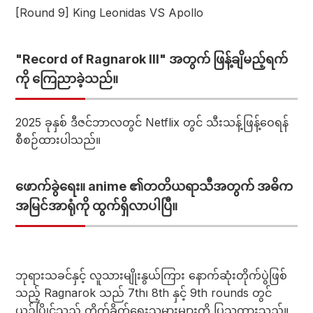
[Round 9]
King Leonidas VS Apollo
"Record of Ragnarok III" အတွက် ဖြန့်ချိမည့်ရက်
ကို ကြေညာခဲ့သည်။
2025 ခုနှစ် ဒီဇင်ဘာလတွင် Netflix တွင် သီးသန့်ဖြန့်ဝေရန်
စီစဉ်ထားပါသည်။
ဖောက်ခွဲရေး။ anime ၏တတိယရာသီအတွက် အဓိက
အမြင်အာရုံကို ထွက်ရှိလာပါပြီ။
ဘုရားသခင်နှင့် လူသားမျိုးနွယ်ကြား နောက်ဆုံးတိုက်ပွဲဖြစ်
သည့် Ragnarok သည် 7th၊ 8th နှင့် 9th rounds တွင်
ယှဉ်ပြိုင်သည့် တိုက်ခိုက်ရေးသမားများကို ပြသထားသည်။