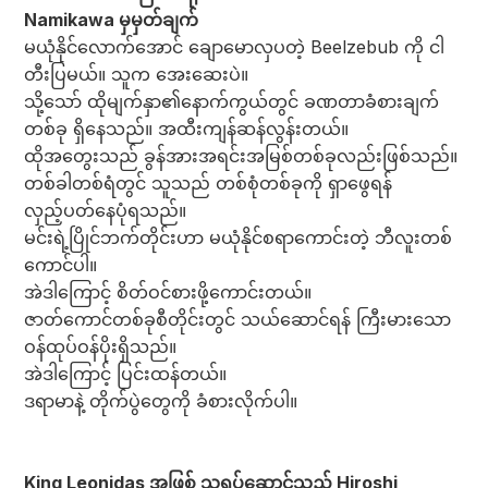
Namikawa မှမှတ်ချက်
မယုံနိုင်လောက်အောင် ချောမောလှပတဲ့ Beelzebub ကို ငါ
တီးပြမယ်။ သူက အေးဆေးပဲ။
သို့သော် ထိုမျက်နှာ၏နောက်ကွယ်တွင် ခဏတာခံစားချက်
တစ်ခု ရှိနေသည်။ အထီးကျန်ဆန်လွန်းတယ်။
ထိုအတွေးသည် ခွန်အားအရင်းအမြစ်တစ်ခုလည်းဖြစ်သည်။
တစ်ခါတစ်ရံတွင် သူသည် တစ်စုံတစ်ခုကို ရှာဖွေရန်
လှည့်ပတ်နေပုံရသည်။
မင်းရဲ့ပြိုင်ဘက်တိုင်းဟာ မယုံနိုင်စရာကောင်းတဲ့ ဘီလူးတစ်
ကောင်ပါ။
အဲဒါကြောင့် စိတ်ဝင်စားဖို့ကောင်းတယ်။
ဇာတ်ကောင်တစ်ခုစီတိုင်းတွင် သယ်ဆောင်ရန် ကြီးမားသော
ဝန်ထုပ်ဝန်ပိုးရှိသည်။
အဲဒါကြောင့် ပြင်းထန်တယ်။
ဒရာမာနဲ့ တိုက်ပွဲတွေကို ခံစားလိုက်ပါ။
King Leonidas အဖြစ် သရုပ်ဆောင်သည့် Hiroshi