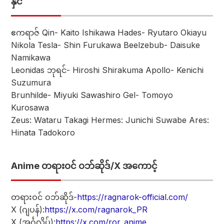
နှင်
ဧကရာဇ် Qin- Kaito Ishikawa Hades- Ryutaro Okiayu
Nikola Tesla- Shin Furukawa Beelzebub- Daisuke
Namikawa
Leonidas ဘုရင်- Hiroshi Shirakuma Apollo- Kenichi
Suzumura
Brunhilde- Miyuki Sawashiro Gel- Tomoyo
Kurosawa
Zeus: Wataru Takagi Hermes: Junichi Suwabe Ares:
Hinata Tadokoro
Anime တရားဝင် ဝဘ်ဆိုဒ်/X အကောင့်
တရားဝင် ဝဘ်ဆိုဒ်-
https://ragnarok-official.com/
X (ဂျပန်):
https://x.com/ragnarok_PR
X (အင်္ဂလိပ်):
https://x.com/ror_anime