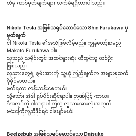
ထံမှ ကာစ်မှတ်ချက်များ လက်ခံရရှိထားပါသည်။
Nikola Tesla အဖြစ်သရုပ်ဆောင်သော Shin Furukawa မှ
မှတ်ချက်
ငါ Nikola Tesla ၏အသံဖြစ်လိမ့်မည်။ ကျွန်တော့်နာမည်
Makoto Furukawa ပါ။
သူသည် သမိုင်းတွင် အထင်ရှားဆုံး တီထွင်သူ တစ်ဦး
ဖြစ်သည်။
လူသားတွေရဲ့ စွမ်းအားကို သူ့ယုံကြည်ချက်က အများစုထက်
ပိုခိုင်မာတယ်။
ဖတ်ရတာ လန်းဆန်းစေတယ်။
သို့သော်၊ အဲဒါ ရုပ်ပိုင်းဆိုင်ရာပါ။ ဉာဏ်ဖြင့် ကာယ။
ဒီအလုပ်ကို ဝါသနာပါကြတဲ့ လူသားအားလုံးအတွက်၊
မင်းငါ့ကိုကူညီနိုင်ရင် ငါပျော်မယ်!
Beelzebub အဖြစ်သရုပ်ဆောင်သော Daisuke