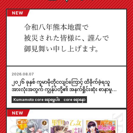
2026.08.07
၂၀၂၆ ခုနှစ် ကူမာမိုတိုငလျင်ကြောင့် ထိခိုက်ခဲ့ရသူ
အားလုံးအတွက် ကျွန်ုပ်တို့၏ အနက်ရှိုင်းဆုံး စာနာမှုကို
ဖော်ပြအပ်ပါသည်။
Kumamoto core ရောမွှေပါ။
core ရောနှော