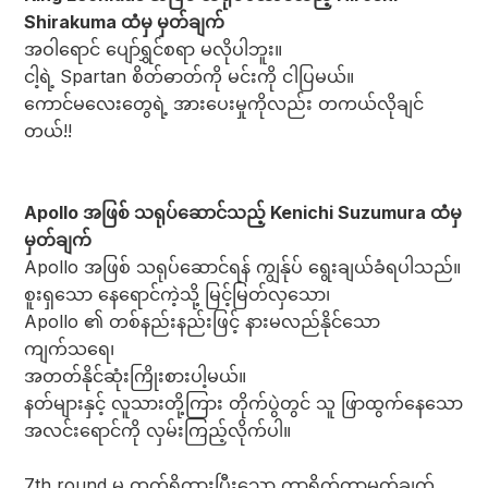
Shirakuma ထံမှ မှတ်ချက်
အဝါရောင် ပျော်ရွှင်စရာ မလိုပါဘူး။
ငါ့ရဲ့ Spartan စိတ်ဓာတ်ကို မင်းကို ငါပြမယ်။
ကောင်မလေးတွေရဲ့ အားပေးမှုကိုလည်း တကယ်လိုချင်
တယ်!!
Apollo အဖြစ် သရုပ်ဆောင်သည့် Kenichi Suzumura ထံမှ
မှတ်ချက်
Apollo အဖြစ် သရုပ်ဆောင်ရန် ကျွန်ုပ် ရွေးချယ်ခံရပါသည်။
စူးရှသော နေရောင်ကဲ့သို့ မြင့်မြတ်လှသော၊
Apollo ၏ တစ်နည်းနည်းဖြင့် နားမလည်နိုင်သော
ကျက်သရေ၊
အတတ်နိုင်ဆုံးကြိုးစားပါ့မယ်။
နတ်များနှင့် လူသားတို့ကြား တိုက်ပွဲတွင် သူ ဖြာထွက်နေသော
အလင်းရောင်ကို လှမ်းကြည့်လိုက်ပါ။
7th round မှ ထွက်ရှိထားပြီးသော ကာရိုက်တာမှတ်ချက်