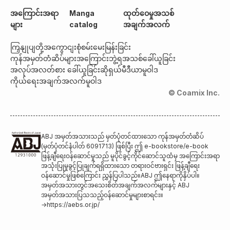
အကြောင်းအရာ
Manga
ထုတ်ဝေမှုအသစ်
များ
catalog
အချက်အလက်
ကြှနျုပျတို့အကွောငျး
စုံစမ်းမေးမြန်းခြင်း
ကုန်အမှတ်တံဆိပ်များအကြောင်း
ဘွဲ့ရအသစ်ခေါ်ယူခြင်း
အလုပ်အလတ်စား ခေါ်ယူခြင်း
ဆိုရှယ်မီဒီယာမူဝါဒ
ကိုယ်ရေးအချက်အလက်မူဝါဒ
© Coamix Inc.
ABJ အမှတ်အသားသည် မှတ်ပုံတင်ထားသော ကုန်အမှတ်တံဆိပ်
(မှတ်ပုံတင်နံပါတ် 6091713) ဖြစ်ပြီး ဤ e-bookstore/e-book
ဖြန့်ချီရေးဝန်ဆောင်မှုသည် မူပိုင်ခွင့်ကိုင်ဆောင်သူထံမှ အကြောင်းအရာ
အသုံးပြုမှုခွင့်ပြုချက်ရရှိထားသော တရားဝင်ဗားရှင်း ဖြန့်ချီရေး
ဝန်ဆောင်မှုဖြစ်ကြောင်း ညွှန်ပြပါသည်။ABJ ဤနေရာကိုနှိပ်ပါ။
အမှတ်အသားတွင်အသေးစိတ်အချက်အလက်များနှင့် ABJ
အမှတ်အသားပြသသည့်ဝန်ဆောင်မှုများစာရင်း။
→
https://aebs.or.jp/