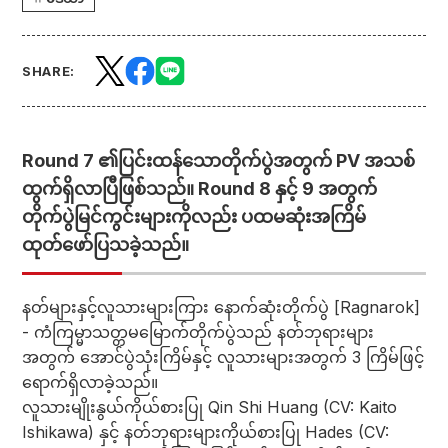
SHARE:
Round 7 ၏ပြင်းထန်သောတိုက်ပွဲအတွက် PV အသစ်
ထွက်ရှိလာပြီဖြစ်သည်။ Round 8 နှင့် 9 အတွက်
တိုက်ပွဲမြင်ကွင်းများကိုလည်း ပထမဆုံးအကြိမ်
ထုတ်ဖော်ပြသခဲ့သည်။
နတ်များနှင့်လူသားများကြား နောက်ဆုံးတိုက်ပွဲ [Ragnarok]
- ကံကြမ္မာသတ္တမမြောက်တိုက်ပွဲသည် နတ်ဘုရားများ
အတွက် အောင်ပွဲသုံးကြိမ်နှင့် လူသားများအတွက် 3 ကြိမ်ဖြင့်
ရောက်ရှိလာခဲ့သည်။
လူသားမျိုးနွယ်ကိုယ်စားပြု Qin Shi Huang (CV: Kaito
Ishikawa) နှင့် နတ်ဘုရားများကိုယ်စားပြု Hades (CV: