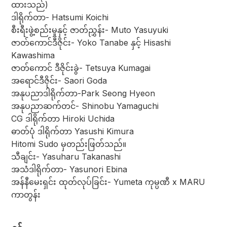
ထားသည်)
ဒါရိုက်တာ- Hatsumi Koichi
စီးရီးဖွဲ့စည်းမှုနှင့် ဇာတ်ညွှန်း- Muto Yasuyuki
ဇာတ်ကောင်ဒီဇိုင်း- Yoko Tanabe နှင့် Hisashi
Kawashima
ဇာတ်ကောင် ဒီဇိုင်းခွဲ- Tetsuya Kumagai
အရောင်ဒီဇိုင်း- Saori Goda
အနုပညာဒါရိုက်တာ-Park Seong Hyeon
အနုပညာဆက်တင်- Shinobu Yamaguchi
CG ဒါရိုက်တာ Hiroki Uchida
ဓာတ်ပုံ ဒါရိုက်တာ Yasushi Kimura
Hitomi Sudo မှတည်းဖြတ်သည်။
သီချင်း- Yasuharu Takanashi
အသံဒါရိုက်တာ- Yasunori Ebina
အန်နီမေးရှင်း ထုတ်လုပ်ခြင်း- Yumeta ကုမ္ပဏီ x MARU
ကာတွန်း