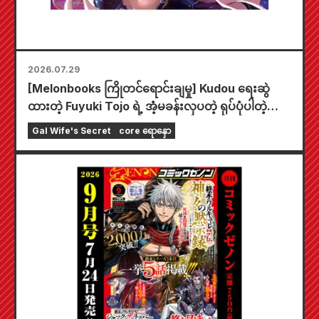
2026.07.29
[Melonbooks ကြိုတင်ရောင်းချမှု] Kudou ရေးဆွဲ
ထားတဲ့ Fuyuki Tojo ရဲ့ အံ့မခန်းလှပတဲ့ ရုပ်ပုံပါတဲ့
အထူးကစားခုံတစ်ခုပါဝင်တဲ့ အကန့်အသတ်ထုတ် အစုံ
Gal Wife's Secret
core ရောနှော
အတွက် ကြိုတင်မှာယူနိုင်ပါပြီ။ "The Secret of the
Gal Bride" ရဲ့ နောက်ဆုံးထွက် အတွဲ ၆ ကို
အောက်တိုဘာလ ၂၀ ရက်နေ့မှာ ဖြန့်ချိဖို့ စီစဉ်ထားပါ
တယ်။