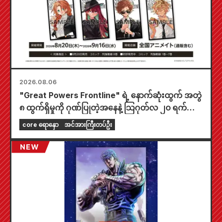
2026.08.06
"Great Powers Frontline" ရဲ့ နောက်ဆုံးထွက် အတွဲ
၈ ထွက်ရှိမှုကို ဂုဏ်ပြုတဲ့အနေနဲ့ သြဂုတ်လ ၂၀ ရက်နေ့
ကစပြီး တစ်နိုင်ငံလုံးက Animate ဆိုင်တွေမှာ အချိန်
core ရောနှော
အင်အားကြီးတပ်ဦး
အကန့်အသတ်နဲ့ ပြပွဲတစ်ခု ကျင်းပသွားမှာဖြစ်ပြီး အထူး
ကံစမ်းမဲဖောက်ထားတဲ့ mini card (စုစုပေါင်း အမျိုး
အစား ၄ မျိုး) ကို ရရှိနိုင်မှာပါ။