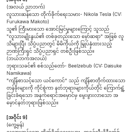
(အလယ် ညာဘက်)
လူသားဆန်သော တိုက်ခိုက်ရေးသမား- Nikola Tesla (CV:
Furukawa Makoto)
သူ၏ ကြီးမားသော အောင်မြင်မှုများကြောင့် သူသည်
"လူသားမျိုးနွယ်၏ တစ်ခုတည်းသော မှော်ဆရာ" အဖြစ် လူ
သိများပြီး သိပ္ပံပညာတွင် မိမိကိုယ်ကို မြှုပ်နှံထားသည့်
ဉာဏ်ကြီးရှင် သိပ္ပံပညာရှင် တစ်ဦးဖြစ်သည်။
(ဘယ်ဘက်အလယ်)
ဘုရားသခင်၏ စစ်သည်တော်- Beelzebub (CV: Daisuke
Namikawa)
"ကျိန်စာသင့်သော ယင်ကောင်" သည် ကျိန်စာတိုက်ထားသော
တန်ခိုးများကို ကိုင်စွဲကာ နတ်ဘုရားများကိုယ်တိုင် ကြောက်ရွံ့
ခြင်းခံရသော အနက်ရောင်အမှောင်မှ မွေးဖွားလာသော အ
မှောင်နတ်ဘုရားဖြစ်သည်။
[အဝိုင်း 9]
(ကွေ့မှန်)