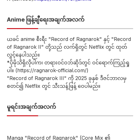
Anime ဖြန့်ချီရေးအချက်အလက်
ယခင် anime စီးရီး "Record of Ragnarok" နှင့် "Record
of Ragnarok II" တို့သည် လက်ရှိတွင် Netflix တွင် ထုတ်
လွှင့်နေပါသည်။
*ပိုမိုသိရှိလိုပါက၊ တရားဝင်ဝဘ်ဆိုဒ်တွင် ဝင်ရောက်ကြည့်ရှု
ပါ။ (https://ragnarok-official.com/)
"Record of Ragnarok III" ကို 2025 ခုနှစ် ဒီဇင်ဘာလမှ
စတင်၍ Netflix တွင် သီးသန့်ဖြန့် ဝေပါမည်။
မူရင်းအချက်အလက်
Manga "Record of Ragnarok" (Core Mix ၏