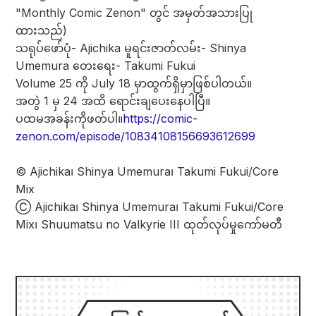
"Monthly Comic Zenon" တွင် အမှတ်အသားပြု
ထားသည်)
သရုပ်ဖော်ပုံ- Ajichika မူရင်းဇာတ်လမ်း- Shinya
Umemura တေးရေး- Takumi Fukui
Volume 25 ကို July 18 မှာထွက်ရှိမှာဖြစ်ပါတယ်။
အတွဲ 1 မှ 24 အထိ ရောင်းချပေးနေပါပြီ။
ပထမအခန်းကိုဖတ်ပါ။
https://comic-
zenon.com/episode/10834108156693612699
© Ajichika၊ Shinya Umemura၊ Takumi Fukui/Core
Mix
Ⓒ Ajichika၊ Shinya Umemura၊ Takumi Fukui/Core
Mix၊ Shuumatsu no Valkyrie III ထုတ်လုပ်မှုကော်မတီ