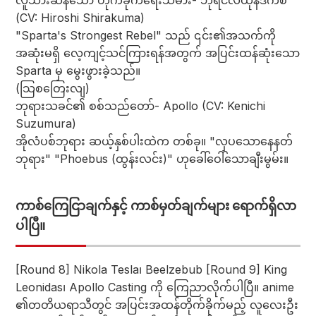
လူသားဆန်သော တိုက်ခိုက်ရေးသမား- ဘုရင်လီယိုနီဒက်စ်
(CV: Hiroshi Shirakuma)
"Sparta's Strongest Rebel" သည် ၎င်း၏အသက်ကို
အဆုံးမရှိ လေ့ကျင့်သင်ကြားရန်အတွက် အပြင်းထန်ဆုံးသော
Sparta မှ မွေးဖွားခဲ့သည်။
(သြစတြေးလျ)
ဘုရားသခင်၏ စစ်သည်တော်- Apollo (CV: Kenichi
Suzumura)
အိုလံပစ်ဘုရား ဆယ့်နှစ်ပါးထဲက တစ်ခု။ "လှပသောနေနတ်
ဘုရား" "Phoebus (ထွန်းလင်း)" ဟုခေါ်ဝေါ်သောချီးမွမ်း။
ကာစ်ကြေငြာချက်နှင့် ကာစ်မှတ်ချက်များ ရောက်ရှိလာ
ပါပြီ။
[Round 8] Nikola Tesla၊ Beelzebub [Round 9] King
Leonidas၊ Apollo Casting ကို ကြေညာလိုက်ပါပြီ။ anime
၏တတိယရာသီတွင် အပြင်းအထန်တိုက်ခိုက်မည့် လူလေးဦး