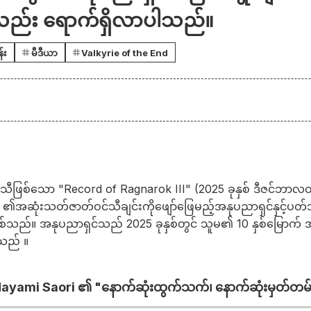
းလည်း ရောက်ရှိလာပါသည်။
်း
မီဒီယာ
Valkyrie of the End
ြစ်သော "Record of Ragnarok III" (2025 ခုနှစ် ဒီဇင်ဘာလတွင်
်) ၏အဆုံးသတ်ဇာတ်ဝင်သီချင်းကိုဖျော်ဖြေမည့်အနုပညာရှင်နှင
ီဖြစ်သည်။ အနုပညာရှင်သည် 2025 ခုနှစ်တွင် သူမ၏ 10 နှစ်မြောက်
်သည် ။
ayami Saori ၏ "နောက်ဆုံးထွက်သက်၊ နောက်ဆုံးမှတ်တမ်