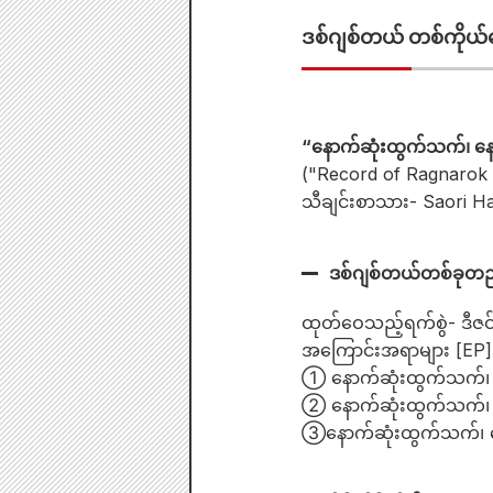
ဒစ်ဂျစ်တယ် တစ်ကိုယ်ရေ
“နောက်ဆုံးထွက်သက်၊ နေ
("Record of Ragnarok II
သီချင်းစာသား- Saori Hay
ဒစ်ဂျစ်တယ်တစ်ခု
ထုတ်ဝေသည့်ရက်စွဲ- ဒီဇ
အကြောင်းအရာများ [EP]
① နောက်ဆုံးထွက်သက်၊ 
② နောက်ဆုံးထွက်သက်၊ န
③နောက်ဆုံးထွက်သက်၊ နေ