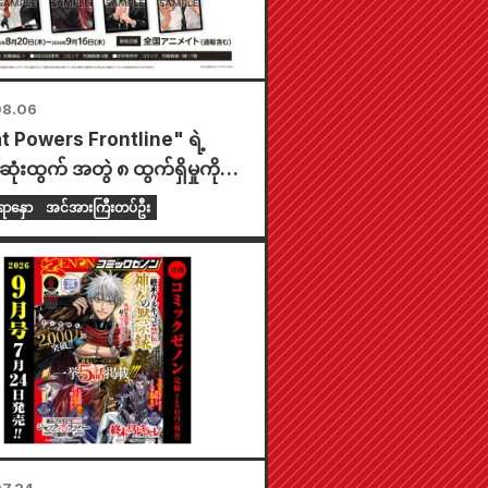
08.06
t Powers Frontline" ရဲ့
ုံးထွက် အတွဲ ၈ ထွက်ရှိမှုကို
ုတဲ့အနေနဲ့ သြဂုတ်လ ၂၀ ရက်နေ့
ာနှော
အင်အားကြီးတပ်ဦး
 တစ်နိုင်ငံလုံးက Animate ဆိုင်
 အချိန်အကန့်အသတ်နဲ့ ပြပွဲတစ်
်းပသွားမှာဖြစ်ပြီး အထူးကံစမ်းမဲ
ားတဲ့ mini card (စုစုပေါင်း
စား ၄ မျိုး) ကို ရရှိနိုင်မှာပါ။