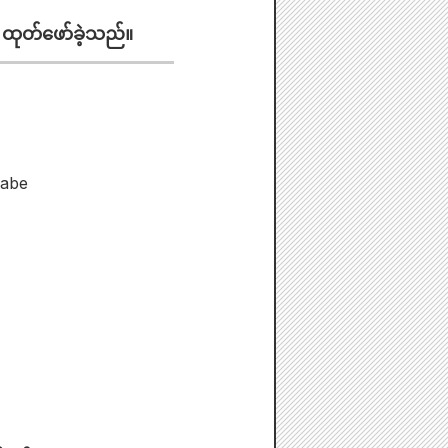
း ထုတ်ဖော်ခဲ့သည်။
nabe