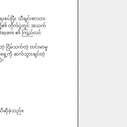
းစပ်ပြီး သီချင်းစာသား
ို့၏ တိုက်ပွဲတွင် အသက်
သည် Hayami ၏ ကြည်လင်
့ ငြိမ်သက်တဲ့ တင်းမာမှု
ှေ့ကို ဆက်သွားချင်တဲ့
ပါ"
သီဆိုခဲ့သည်။