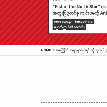
2026.07.30
"Fist of the North Star" အ
အထူးပြပွဲတစ်ခု ကျင်းပမယ့် A
Tokyo Station!!
core ရောနှော
Tetsuo Hara
မြောက်ကြယ်၏ လက်သီး
HOME
အကြောင်းအရာများစာရင်းသို့ သွားပါ