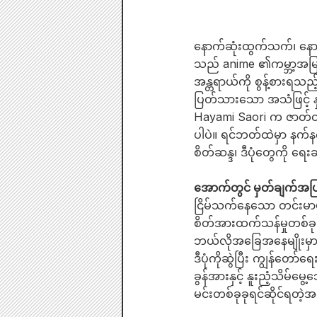
နောက်ဆုံးထွက်သက်၊ နောက
သည် anime ၏ကမ္ဘာ့အမြင်န
အန္တရာယ်ကို စွန့်စားရသည
ပြတ်သားသော အသံဖြင့် နှစ
Hayami Saori က ဇာတ်ဝင်သ
ပါပဲ။ ရင်ဘတ်ထဲမှာ နက်န
စိတ်ဆန္ဒ၊ ဒီပုံတွေကို ရေး
အောက်တွင် မှတ်ချက်အပြ
ငြိမ်သက်နေသော တင်းမာမ
စိတ်အားထက်သန်မှုတစ်ခုက 
ဘယ်လိုအခြေအနေမျိုးမှာမ
ဒီပုံကိုဆွဲပြီး ကျွန်တော်
ခွန်အားနှင့် နူးညံ့သိမ်မ
မင်းတစ်ခုခုရင်ဆိုင်ရတဲ့အ