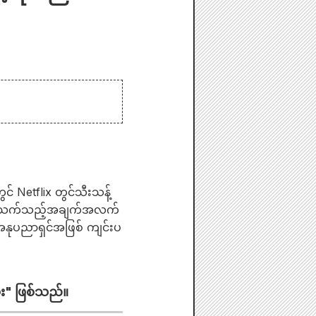
 Netflix တွင်သီးသန့်
့်ပတ်သက်သည့်အချက်အလက်
 အနုပညာရှင်အဖြစ် ကျင်းပ
း" ဖြစ်သည်။