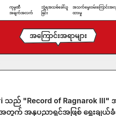
ကုမ္ပဏီ
ဘွဲ့ရအသစ်ခေါ်ယူ
အသက်မွေးဝမ်းကြောင်းအလုပ
အချက်အလက်
ခြင်း
ထားမှု
အကြောင်းအရာများ
i သည် "Record of Ragnarok III" 
်းအတွက် အနုပညာရှင်အဖြစ် ရွေးချယ်ခ