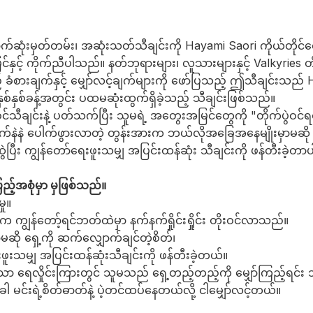
်ဆုံးမှတ်တမ်း၊ အဆုံးသတ်သီချင်းကို Hayami Saori ကိုယ်တိုင်ရေ
ှင့် ကိုက်ညီပါသည်။ နတ်ဘုရားများ၊ လူသားများနှင့် Valkyries တ
့် ခံစားချက်နှင့် မျှော်လင့်ချက်များကို ဖော်ပြသည့် ဤသီချင်း
်နှစ်ခန့်အတွင်း ပထမဆုံးထွက်ရှိခဲ့သည့် သီချင်းဖြစ်သည်။
ီချင်းနဲ့ ပတ်သက်ပြီး သူမရဲ့ အတွေးအမြင်တွေကို "တိုက်ပွဲဝင်ရတဲ
က်နဲနဲ ပေါက်ဖွားလာတဲ့ တွန်းအားက ဘယ်လိုအခြေအနေမျိုးမှာမဆို ရ
ဆွဲပြီး ကျွန်တော်ရေးဖူးသမျှ အပြင်းထန်ဆုံး သီချင်းကို ဖန်တီးခဲ့တာ
ည့်အစုံမှာ
မှဖြစ်သည်။
ှု။
ကျွန်တော့်ရင်ဘတ်ထဲမှာ နက်နက်ရှိုင်းရှိုင်း တိုးဝင်လာသည်။
ဆို ရှေ့ကို ဆက်လျှောက်ချင်တဲ့စိတ်၊
ရေးဖူးသမျှ အပြင်းထန်ဆုံးသီချင်းကို ဖန်တီးခဲ့တယ်။
ွေ့သော ရေလှိုင်းကြားတွင် သူမသည် ရှေ့တည့်တည့်ကို မျှော်ကြည့်ရင်း 
ခါ မင်းရဲ့စိတ်ဓာတ်နဲ့ ပဲ့တင်ထပ်နေတယ်လို့ ငါမျှော်လင့်တယ်။