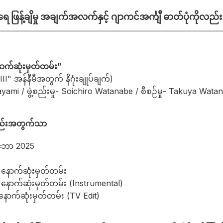
 ဖြန့်ချိမှု အချက်အလက်နှင့် ဂျာကင်အင်္ကျီ ဓာတ်ပုံကိုလည်
ာက်ဆုံးမှတ်တမ်း”
I" အန်နီမီအတွက် နိဂုံးချုပ်ချက်)
ami / ဖွဲ့စည်းမှု- Soichiro Watanabe / စီစဉ်မှု- Takuya Wata
တည်းအတွက်သာ
င်ဘာ 2025
နောက်ဆုံးမှတ်တမ်း
ောက်ဆုံးမှတ်တမ်း (Instrumental)
ာက်ဆုံးမှတ်တမ်း (TV Edit)