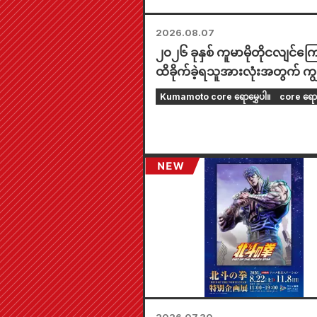
2026.08.07
၂၀၂၆ ခုနှစ် ကူမာမိုတိုငလျင်ကြေ
ထိခိုက်ခဲ့ရသူအားလုံးအတွက် ကျွန
တို့၏ အနက်ရှိုင်းဆုံး စာနာမှုကို 
Kumamoto core ရောမွှေပါ။
core ရော
အပ်ပါသည်။