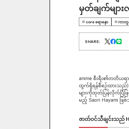
မှတ်ချက်မျာ
core ရောနှော
ကာတွန
SHARE:
anime စီးရီး၏တတိယရာသီဖ
ထွက်ရှိရန်စီစဉ်ထားသည
များကိုထုတ်ပြန်လိုက်ပြ
မည့် Saori Hayami ဖြစ
ဇာတ်ဝင်သီချင်းသည် H