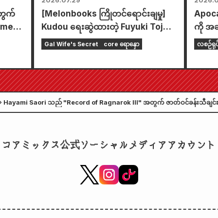
2026.07.29
2026.0
တွက်
[Melonbooks ကြိုတင်ရောင်းချမှု]
Apocal
nime
Kudou ရေးဆွဲထားတဲ့ Fuyuki Tojo
ကို အခ
ရဲ့ အံ့မခန်းလှပတဲ့ ရုပ်ပုံပါတဲ့ အထူး
တည်းတ
Gal Wife's Secret
core ရောနှော
လစဉ်ရု
ကစားခုံတစ်ခုပါဝင်တဲ့ အကန့်အသတ်
ခုနှစ
ထုတ် အစုံအတွက် ကြိုတင်မှာယူနိုင်ပါ
Comic
ပြီ။ "The Secret of the Gal
နေ့တွင
Bride" ရဲ့ နောက်ဆုံးထွက် အတွဲ ၆ ကို
Hayami Saori သည် "Record of Ragnarok III" အတွက် ဇာတ်ဝင်ခန်းသီချင်း
အောက်တိုဘာလ ၂၀ ရက်နေ့မှာ ဖြန့်ချိဖို့
မှတ်ချက်များလည်း ရောက်ရှိလာပါသည်။
စီစဉ်ထားပါတယ်။
コアミックス公式ソーシャルメディアアカウント