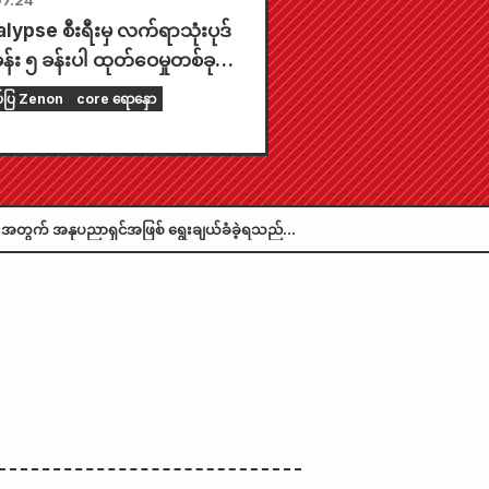
7.24
ypse စီးရီးမှ လက်ရာသုံးပုဒ်
န်း ၅ ခန်းပါ ထုတ်ဝေမှုတစ်ခု
ွင် ဖော်ပြထားပါသည်။ "၂၀၂၆
ပ်ပြ Zenon
core ရောနှော
် စက်တင်ဘာလထုတ် Monthly
 Zenon" ကို ဇူလိုင်လ ၂၄ ရက်
် ရောင်းချပေးပါမည်။
အတွက် အနုပညာရှင်အဖြစ် ရွေးချယ်ခံခဲ့ရသည်။