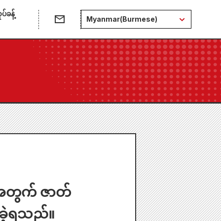
်ခန့်
Myanmar(Burmese)
အတွက် ဇာတ်
ံခဲ့ရသည်။