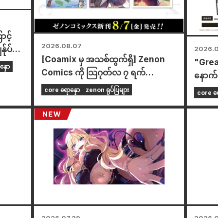
ာင့်
2026.08.07
်ုပ်
2026.
[Coamix မှ အသစ်ထွက်ရှိ] Zenon
"Grea
ဖော်ပြ
နှော
Comics ကို သြဂုတ်လ ၇ ရက်
နောက်ဆ
(သောကြာနေ့) တွင် ရောင်းချပေးနေပါ
ဂုဏ်ပြ
core ရောနှော
zenon ရုပ်ပြများ
core ရေ
ပြီ။
ကစပြီး
တွေမှာ
ခု ကျင
ဖောက်ထ
အမျိုးအ