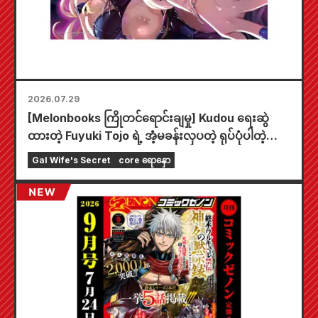
2026.07.29
[Melonbooks ကြိုတင်ရောင်းချမှု] Kudou ရေးဆွဲ
ထားတဲ့ Fuyuki Tojo ရဲ့ အံ့မခန်းလှပတဲ့ ရုပ်ပုံပါတဲ့
အထူးကစားခုံတစ်ခုပါဝင်တဲ့ အကန့်အသတ်ထုတ် အစုံ
Gal Wife's Secret
core ရောနှော
အတွက် ကြိုတင်မှာယူနိုင်ပါပြီ။ "The Secret of the
Gal Bride" ရဲ့ နောက်ဆုံးထွက် အတွဲ ၆ ကို
အောက်တိုဘာလ ၂၀ ရက်နေ့မှာ ဖြန့်ချိဖို့ စီစဉ်ထားပါ
တယ်။