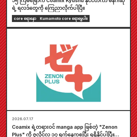
၁၅ ကြိမ်မြောက် Coamix Kyushu နိုင်ငံတကာ မန်ဂါဆု
ရဲ့ ရလဒ်တွေကို ကြေညာလိုက်ပါပြီ။
core ရောနှော
Kumamoto core ရောမွှေပါ။
2026.07.17
Coamix ရဲ့တရားဝင် manga app ဖြစ်တဲ့ "Zenon
Plus" ကို ဇူလိုင်လ ၁၇ ရက်နေ့ကစပြီး ရရှိနိုင်ပါပြီ။