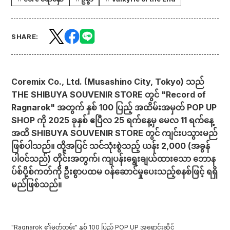
SHARE:
Coremix Co., Ltd. (Musashino City, Tokyo) သည်
THE SHIBUYA SOUVENIR STORE တွင် "Record of
Ragnarok" အတွက် နှစ် 100 ပြည့် အထိမ်းအမှတ် POP UP
SHOP ကို 2025 ခုနှစ် ဧပြီလ 25 ရက်နေ့မှ မေလ 11 ရက်နေ့
အထိ SHIBUYA SOUVENIR STORE တွင် ကျင်းပသွားမည်
ဖြစ်ပါသည်။ ထို့အပြင် သင်သုံးစွဲသည့် ယန်း 2,000 (အခွန်
ပါ၀င်သည်) တိုင်းအတွက်၊ ကျပန်းရွေးချယ်ထားသော ဘောန
ပ်စ်ပို့စ်ကတ်ကို ဦးစွာပထမ ဝန်ဆောင်မှုပေးသည့်စနစ်ဖြင့် ရရှိ
မည်ဖြစ်သည်။
"Ragnarok ၏မှတ်တမ်း" နှစ် 100 ပြည့် POP UP အရောင်းဆိုင်