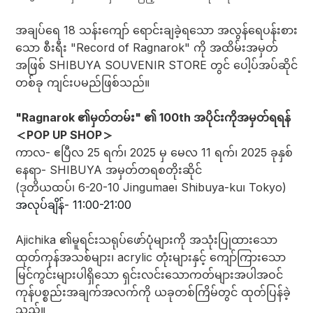
အချပ်ရေ 18 သန်းကျော် ရောင်းချခဲ့ရသော အလွန်ရေပန်းစား
သော စီးရီး "Record of Ragnarok" ကို အထိမ်းအမှတ်
အဖြစ် SHIBUYA SOUVENIR STORE တွင် ပေါ့ပ်အပ်ဆိုင်
တစ်ခု ကျင်းပမည်ဖြစ်သည်။
"Ragnarok ၏မှတ်တမ်း" ၏ 100th အပိုင်းကိုအမှတ်ရရန်
＜POP UP SHOP＞
ကာလ- ဧပြီလ 25 ရက်၊ 2025 မှ မေလ 11 ရက်၊ 2025 ခုနှစ်
နေရာ- SHIBUYA အမှတ်တရစတိုးဆိုင်
(ဒုတိယထပ်၊ 6-20-10 Jingumae၊ Shibuya-ku၊ Tokyo)
အလုပ်ချိန်- 11:00-21:00
Ajichika ၏မူရင်းသရုပ်ဖော်ပုံများကို အသုံးပြုထားသော
ထုတ်ကုန်အသစ်များ၊ acrylic တုံးများနှင့် ကျော်ကြားသော
မြင်ကွင်းများပါရှိသော ရှင်းလင်းသောကတ်များအပါအဝင်
ကုန်ပစ္စည်းအချက်အလက်ကို ယခုတစ်ကြိမ်တွင် ထုတ်ပြန်ခဲ့
သည်။