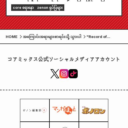
"သင့်ရဲ့ပထမဆုံးအခမဲ့အခန်းကို ရွေးချယ်ပါ" နဲ့ "နေ့စဉ်
core ရောနှော
zenon ရုပ်ပြများ
အပ်ဒိတ်များ" အပါအဝင် သင့်ကို အပြည့်အဝဖျော်ဖြေမှု
ပေးနိုင်မယ့် feature တွေ အများကြီးပါဝင်ပါတယ်။
HOME
အကြောင်းအရာများစာရင်းသို့ သွားပါ
"Record of
Ragnarok" ၏ နှစ်
100 မြောက် အပိုင်းကို
ဂုဏ်ပြုရန် ပေါ့ပ်အပ်
コアミックス公式ソーシャルメディアアカウント
ဆိုင်တစ်ခု ကျင်းပမည်
ဖြစ်ပြီး Ajichika မှ
ရေးဆွဲထားသော
ကုန်ပစ္စည်းအသစ်များ
ကို တစ်ခုပြီးတစ်ခု ရရှိ
နိုင်မည်ဖြစ်သည်။