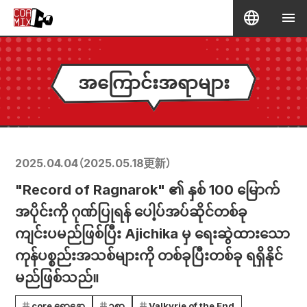
အကြောင်းအရာများ
2025.04.04
（
2025.05.18
更新）
"Record of Ragnarok" ၏ နှစ် 100 မြောက်
အပိုင်းကို ဂုဏ်ပြုရန် ပေါ့ပ်အပ်ဆိုင်တစ်ခု
ကျင်းပမည်ဖြစ်ပြီး Ajichika မှ ရေးဆွဲထားသော
ကုန်ပစ္စည်းအသစ်များကို တစ်ခုပြီးတစ်ခု ရရှိနိုင်
မည်ဖြစ်သည်။
core ရောနှော
ဥစ္စာ
Valkyrie of the End