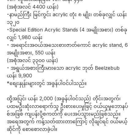
(အစုံအလင် 4400 ယန်း)
・နာမည်ကြီး မြင်ကွင်း acrylic တုံး ၈ မျိုး၊ တစ်ခုလျှင် ယန်း
၁၃၂၀
・Special Edition Acrylic Stands (4 အမျိုးအစား) တစ်ခု
လျှင် 1,980 ယန်း
・ အရောင်းအ၀ယ်အသေးစားဇာတ်ကောင် acrylic stand, 6
အမျိုးအစား, 550 ယန်း
(အစုံအလင် ၃၃၀၀ ယန်း)
・ အရွယ်အစားကြီးမားသော acrylic ဘုတ် Beelzebub
ယန်း 9,900
*စျေးနှုန်းများတွင် အခွန်ပါဝင်ပါသည်။
ထို့အပြင်၊ ယန်း 2,000 (အခွန်ပါ၀င်သည်) တိုင်းအတွက်၊
ပထမဦးဆုံးလာရောက်သူ ဦးစားပေးမှုဖြင့် ဝယ်ယူမှုဘောနပ်
စ်အဖြစ် ကျပန်းပို့စကတ်ကို ပေးအပ်သွားမည်ဖြစ်သည်။
အရေအတွက် ကန့်သတ်ထားတာကြောင့် လိုချင်ရင် ၀ယ်မယ့်
ဆိုင်ကို စောစောလာခဲ့ပါ။