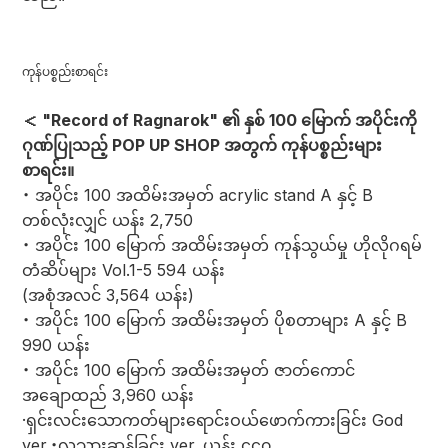
ကုန်ပစ္စည်းစာရင်း
＜ "Record of Ragnarok" ၏ နှစ် 100 မြောက် အပိုင်းကို
ဂုဏ်ပြုသည့် POP UP SHOP အတွက် ကုန်ပစ္စည်းများ
စာရင်း။
・ အပိုင်း 100 အထိမ်းအမှတ် acrylic stand A နှင့် B
တစ်လုံးလျှင် ယန်း 2,750
・ အပိုင်း 100 မြောက် အထိမ်းအမှတ် ကုန်သွယ်မှု ဟိုလိုဂရမ်
တံဆိပ်များ Vol.1-5 594 ယန်း
(အစုံအလင် 3,564 ယန်း)
・ အပိုင်း 100 မြောက် အထိမ်းအမှတ် ပိုစတာများ A နှင့် B
990 ယန်း
・ အပိုင်း 100 မြောက် အထိမ်းအမှတ် ဇာတ်ကောင်
အချောထည် 3,960 ယန်း
·ရှင်းလင်းသောကတ်များရောင်းဝယ်ဖောက်ကားခြင်း God
ver.・လူသားဆန်ခြင်း ver. ယန်း ၄၄၀