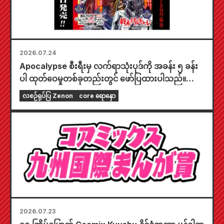
2026.07.24
Apocalypse စီးရီးမှ လက်ရာသုံးပုဒ်ကို အခန်း ၅ ခန်း
ပါ ထုတ်ဝေမှုတစ်ခုတည်းတွင် ဖော်ပြထားပါသည်။
"၂၀၂၆ ခုနှစ် စက်တင်ဘာလထုတ် Monthly Comic
လစဉ်ရုပ်ပြ Zenon
core ရောနှော
Zenon" ကို ဇူလိုင်လ ၂၄ ရက်နေ့တွင် ရောင်းချပေးပါ
မည်။
2026.07.23