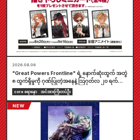
2026.08.06
"Great Powers Frontline" ရဲ့ နောက်ဆုံးထွက် အတွဲ
၈ ထွက်ရှိမှုကို ဂုဏ်ပြုတဲ့အနေနဲ့ သြဂုတ်လ ၂၀ ရက်နေ့
ကစပြီး တစ်နိုင်ငံလုံးက Animate ဆိုင်တွေမှာ အချိန်
core ရောနှော
အင်အားကြီးတပ်ဦး
အကန့်အသတ်နဲ့ ပြပွဲတစ်ခု ကျင်းပသွားမှာဖြစ်ပြီး အထူး
ကံစမ်းမဲဖောက်ထားတဲ့ mini card (စုစုပေါင်း အမျိုး
အစား ၄ မျိုး) ကို ရရှိနိုင်မှာပါ။