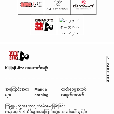
Kijijoji Jizo အဆောက်အဦး
အကြောင်းအရာ
Manga
ထုတ်ဝေမှုအသစ်
များ
catalog
အချက်အလက်
ကြှနျုပျတို့အကွောငျး
စုံစမ်းမေးမြန်းခြင်း
ကုန်အမှတ်တံဆိပ်များအကြောင်း
ဘွဲ့ရအသစ်ခေါ်ယူခြင်း