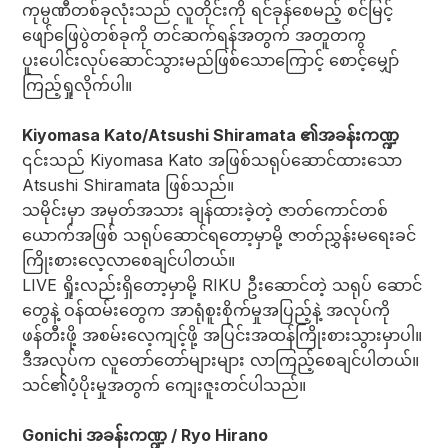
ကုမ္ပဏီတစ်ခုလုံးသည် လူတိုင်းကို ရင်ခုန်စေမည့် စင်မြင့်
ဖျော်ဖြေပွဲတစ်ခုကို တင်ဆက်ရန်အတွက် အတူတကွ
ပူးပေါင်းလုပ်ဆောင်သွားမည်ဖြစ်သောကြောင့် စောင့်မျှော်
ကြည့်ရှုလိုက်ပါ။
Kiyomasa Kato/Atsushi Shiramata ၏အခန်းကဏ္ဍ
၎င်းသည် Kiyomasa Kato အဖြစ်သရုပ်ဆောင်ထားသော
Atsushi Shiramata ဖြစ်သည်။
သမိုင်းမှာ အမှတ်အသား ချန်ထားခဲ့တဲ့ ဇာတ်ကောင်တစ်
ယောက်အဖြစ် သရုပ်ဆောင်ရတော့မှာမို့ ဇာတ်ညွှန်းမရေးခင်
ကြိုးစားလေ့လာစေချင်ပါတယ်။
LIVE ရှိုးလည်းရှိတော့မှာမို့ RIKU ဦးဆောင်တဲ့ သရုပ် ဆောင်
တွေနဲ့ ဝန်ထမ်းတွေက အာရုံစူးစိုက်မှုအပြည့်နဲ့ အလုပ်ကို
ဖန်တီးဖို့ အစမ်းလေ့ကျင့်ဖို့ အပြင်းအထန်ကြိုးစားသွားမှာပါ။
ဒီအလုပ်က လူတော်တော်များများ လာကြည့်စေချင်ပါတယ်။
သင်၏ပံ့ပိုးမှုအတွက် ကျေးဇူးတင်ပါသည်။
Gonichi အခန်းကဏ္ဍ / Ryo Hirano