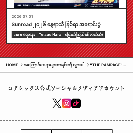
2026.07.01
Sunroad ၂၀၂၆ နွေရာသီ ခြစ်ရာ အရောင်းပွဲ
core ရောနှော
Tetsuo Hara
မြောက်ကြယ်၏ လက်သီး
HOME
အကြောင်းအရာများစာရင်းသို့ သွားပါ
"THE RAMPAGE"
ကြယ်ပွင့်များမှ RIKU။
"Keiji Maeda
Kabuki Tabi
コアミックス公式ソーシャルメディアアカウント
STAGE&LIVE
~Higo Tora/Kato
Kiyomasa
Edition~" ကို
စက်တင်ဘာလတွင်
Tokyo နှင့် Osaka တို့
တွင် ဖျော်ဖြေမည်
ဖြစ်သည်။