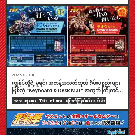
2026.07.08
ကျွန်ုပ်တို့ရဲ့ မူရင်း အကန့်အသတ်ထုတ် ဂိမ်းပစ္စည်းများ
ဖြစ်တဲ့ "Keyboard & Desk Mat" အတွက် ကြိုတင်
မှာယူနိုင်ပါပြီ။
core ရောနှော
Tetsuo Hara
မြောက်ကြယ်၏ လက်သီး