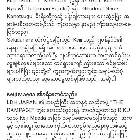
Keiji - Kumo no Kanata ni´ (မူရင်းလက်ရာ- Keiichiro
Ryu ၏ ``Ichimuan Furuki´) နှင့် ``Gifudou!! Naoe
Kanetsugu´ စီးရီးတို့ကဲ့သို့ ပန်းချီကားများ ရေးဆွဲခဲ့ပြီး၊ အ
မာခံပရိသတ်တစ်ဦးနှင့် ဤသည်မှာ နာမည်ကြီးအလုပ်တစ်ခု
ဖြစ်သည်။
Sekigahara တိုက်ပွဲအပြီးတွင်၊ Keiji သည် ဂျပန်နိုင်ငံ၏
နေရာအနှံ့အပြားရှိ အင်အားအတောင့်တင်းဆုံးလူများထံ
သွားရောက်လည်ပတ်ပြီး ဂျပန်တွင်သာမက ကမ္ဘာတစ်ဝှမ်းမှ
လူချစ်လူခင်များသော ထင်ရှားကျော်ကြားသော စစ်မှုထမ်း
များပါရှိပြီး ၎င်းတို့၏ ကွက်ကွက်ကွင်းကွင်း သရုပ်ဖော်ပုံ
များသည်လည်း ဆွဲဆောင်မှုတစ်ခုဖြစ်သည်။ အဆိုပါ
Keiji Maeda ၏ခရီးစတင်သည်။
LDH JAPAN ၏ နာမည်ကြီး အကနှင့် အဆိုအဖွဲ့ "THE
RAMPAGE" တွင် တေးသံသွင်းရန် တာဝန်ယူထားသူ RIKU
သည် Keiji Maeda အဖြစ် သရုပ်ဆောင်မည်ဖြစ်သည်။ အက
နှင့် သူ၏ထူးခြားသော ကိုယ်ကာယစွမ်းရည်များမှတစ်ဆင့်
သူလေ့ကျင့်ထားသော စွမ်းဆောင်ရည်ကို အသုံးချခြင်းဖြင့်