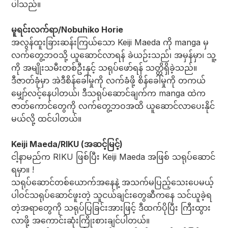
ပါသည်။
မူရင်းလက်ရာ/Nobuhiko Horie
အလွန်ထူးခြားဆန်းကြယ်သော Keiji Maeda ကို manga မှ
လက်တွေ့ဘဝသို့ ယူဆောင်လာရန် ခဲယဉ်းသည်၊ အမှန်မှာ၊ သူ့
ကို အမျိုးသမီးတစ်ဦးနှင့် သရုပ်ဖော်ရန် သတ္တိရှိခဲ့သည်။
ဒီဇာတ်ခုံမှာ အဲဒီစိန်ခေါ်မှုကို လက်ခံဖို့ စိန်ခေါ်မှုကို တကယ်
မျှော်လင့်နေပါတယ်၊ ဒီသရုပ်ဆောင်ချက်က manga ထဲက
ဇာတ်ကောင်တွေကို လက်တွေ့ဘဝအထိ ယူဆောင်လာပေးနိုင်
မယ်လို့ ထင်ပါတယ်။
Keiji Maeda/RIKU (အဆင့်မြင့်)
ငါ့နာမည်က RIKU ဖြစ်ပြီး Keiji Maeda အဖြစ် သရုပ်ဆောင်
ရမှာ။ !
သရုပ်ဆောင်တစ်ယောက်အနေနဲ့ အသက်မပြည့်သေးပေမယ့်
ပါဝင်သရုပ်ဆောင်ဖူးတဲ့ သူငယ်ချင်းတွေဆီကနေ သင်ယူခဲ့ရ
တဲ့အရာတွေကို သရုပ်ပြခြင်းအားဖြင့် ဒီထက်ပိုပြီး ကြီးထွား
လာဖို့ အကောင်းဆုံးကြိုးစားချင်ပါတယ်။