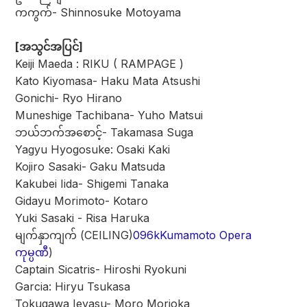
ကကွက်- Shinnosuke Motoyama
[အသွင်အပြင်]
Keiji Maeda : RIKU ( RAMPAGE )
Kato Kiyomasa- Haku Mata Atsushi
Gonichi- Ryo Hirano
Muneshige Tachibana- Yuho Matsui
ဘယ်ဘက်အစောင့်- Takamasa Suga
Yagyu Hyogosuke: Osaki Kaki
Kojiro Sasaki- Gaku Matsuda
Kakubei Iida- Shigemi Tanaka
Gidayu Morimoto- Kotaro
Yuki Sasaki - Risa Haruka
မျက်နှာကျက် (CEILING)
096kKumamoto Opera
ကုမ္ပဏီ
)
Captain Sicatris- Hiroshi Ryokuni
Garcia: Hiryu Tsukasa
Tokugawa Ieyasu- Moro Morioka