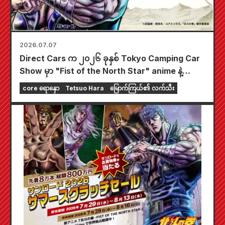
2026.07.07
Direct Cars က ၂၀၂၆ ခုနှစ် Tokyo Camping Car
Show မှာ "Fist of the North Star" anime နဲ့
ပူးပေါင်းပြီး အထူးထုတ်ကား ၇ စီးကို အကန့်အသတ်နဲ့
core ရောနှော
Tetsuo Hara
မြောက်ကြယ်၏ လက်သီး
ထုတ်လုပ်မယ်လို့ ကြေညာခဲ့ပါတယ်။