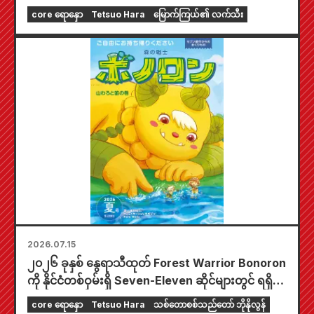
core ရောနှော
Tetsuo Hara
မြောက်ကြယ်၏ လက်သီး
2026.07.15
၂၀၂၆ ခုနှစ် နွေရာသီထုတ် Forest Warrior Bonoron
ကို နိုင်ငံတစ်ဝှမ်းရှိ Seven-Eleven ဆိုင်များတွင် ရရှိနိုင်
ပါပြီ။
core ရောနှော
Tetsuo Hara
သစ်တောစစ်သည်တော် ဘိုနိုလွန်