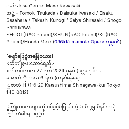
ဖခင် Jose Garcia: Mayo Kawasaki
အဖွဲ့ - Tomoki Tsukada / Daisuke Iwasaki / Eisaku
Sasahara / Takashi Kunogi / Seiya Shirasaki / Shogo
Samukawa
SHOOT(RAG Pound)/SHUN(RAG Pound)/KC(RAG
Pound)/Honda Mako(
096kKumamoto Opera ကုမ္ပဏီ
)
[ဖျော်ဖြေပွဲအချိန်ဇယား]
<တိုကျိုစွမ်းဆောင်ရည်>
စက်တင်ဘာလ 27 ရက် 2024 ခုနှစ် (ရွှေရောင်) ~
အောက်တိုဘာလ 6 ရက် (တနင်္ဂနွေနေ့)
ပြဇာတ် H (1-6-29 Katsushima၊ Shinagawa-ku၊ Tokyo
140-0012)
မူကြိုကလေးများကို ဝင်ခွင့်မပြုပါ။ ပွဲမစမီ ၄၅ မိနစ်အလို
တွင် တံခါးများဖွင့်ပါ။