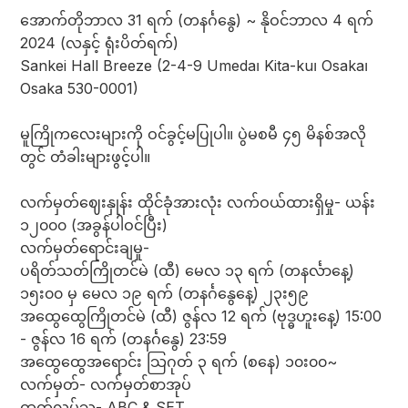
အောက်တိုဘာလ 31 ရက် (တနင်္ဂနွေ) ~ နိုဝင်ဘာလ 4 ရက်
2024 (လနှင့် ရုံးပိတ်ရက်)
Sankei Hall Breeze (2-4-9 Umeda၊ Kita-ku၊ Osaka၊
Osaka 530-0001)
မူကြိုကလေးများကို ဝင်ခွင့်မပြုပါ။ ပွဲမစမီ ၄၅ မိနစ်အလို
တွင် တံခါးများဖွင့်ပါ။
လက်မှတ်ဈေးနှုန်း ထိုင်ခုံအားလုံး လက်ဝယ်ထားရှိမှု- ယန်း
၁၂၀၀၀ (အခွန်ပါဝင်ပြီး)
လက်မှတ်ရောင်းချမှု-
ပရိတ်သတ်ကြိုတင်မဲ (ထီ) မေလ ၁၃ ရက် (တနင်္လာနေ့)
၁၅း၀၀ မှ မေလ ၁၉ ရက် (တနင်္ဂနွေနေ့) ၂၃း၅၉
အထွေထွေကြိုတင်မဲ (ထီ) ဇွန်လ 12 ရက် (ဗုဒ္ဓဟူးနေ့) 15:00
- ဇွန်လ 16 ရက် (တနင်္ဂနွေ) 23:59
အထွေထွေအရောင်း သြဂုတ် ၃ ရက် (စနေ) ၁၀း၀၀~
လက်မှတ်- လက်မှတ်စာအုပ်
ထုတ်လုပ်သူ- ABC & SET