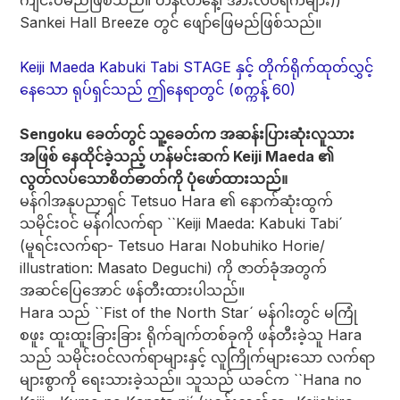
ကျင်းပမည်ဖြစ်သည်။ တနင်္လာနေ့၊ အားလပ်ရက်များ))
Sankei Hall Breeze တွင် ဖျော်ဖြေမည်ဖြစ်သည်။
Keiji Maeda Kabuki Tabi STAGE နှင့် တိုက်ရိုက်ထုတ်လွှင့်
နေသော ရုပ်ရှင်သည် ဤနေရာတွင် (စက္ကန့် 60)
Sengoku ခေတ်တွင် သူ့ခေတ်က အဆန်းပြားဆုံးလူသား
အဖြစ် နေထိုင်ခဲ့သည့် ဟန်မင်းဆက် Keiji Maeda ၏
လွတ်လပ်သောစိတ်ဓာတ်ကို ပုံဖော်ထားသည်။
မန်ဂါအနုပညာရှင် Tetsuo Hara ၏ နောက်ဆုံးထွက်
သမိုင်းဝင် မန်ဂါလက်ရာ ``Keiji Maeda: Kabuki Tabi´
(မူရင်းလက်ရာ- Tetsuo Hara၊ Nobuhiko Horie/
illustration: Masato Deguchi) ကို ဇာတ်ခုံအတွက်
အဆင်ပြေအောင် ဖန်တီးထားပါသည်။
Hara သည် ``Fist of the North Star´ မန်ဂါးတွင် မကြုံ
စဖူး ထူးထူးခြားခြား ရိုက်ချက်တစ်ခုကို ဖန်တီးခဲ့သူ Hara
သည် သမိုင်းဝင်လက်ရာများနှင့် လူကြိုက်များသော လက်ရာ
များစွာကို ရေးသားခဲ့သည်။ သူသည် ယခင်က ``Hana no