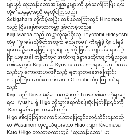
များနှင့် ထူးဆန်းသောအပြုအမူများကို နှစ်သက်ကြပြီး ၎င်း
တို့၏ဆန္ဒနှင့်အညီ နေထိုင်ကြသည်။
Sekigahara တိုက်ပွဲအပြီး တစ်နှစ်အကြာတွင် Hinomoto
သည် ငြိမ်းချမ်းသောကမ္ဘာဖြစ်လာခဲ့သည်။
Keiji Maeda သည် ကမ္ဘာကိုအုပ်စိုးသူ Toyotomi Hideyoshi
ထံမှ ``စူးစမ်းလိုစိတ်အတွက် စည်းကမ်း´ ကိုရရှိခဲ့ပြီး ပါရမီ
ရှင်တစ်ဦးအနေဖြင့် နေရာများစွာကို ဖြတ်ကျော်ဝင်ရောက်ခဲ့
ပြီး ယခုအခါ ကျိုတိုတွင် အထီးကျန်စွာနေထိုင်လျက်ရှိသည်။
တစ်နေ့တွင်၊ Keiji သည် Kyushu တစ်နေရာရာတွင် ဝှက်ထား
သည်ဟု ကောလာဟလရှိသည့် ရတနာတစ်ခုအကြောင်း
နာမည်ကြီးလောင်းကစားသမား Gonichi ထံမှ ကြားသိရ
သည်။
Keiji သည် Ikusa မရှိသောကမ္ဘာတွင် Ikusa ၏လေကိုရှာဖွေ
ရင်း Kyushu ရှိ Higo သို့သွားရောက်ရန်ဆုံးဖြတ်ပြီး၎င်းကို
`Kan ရှုခင်းများ´ ဟုခေါ်သည်။
Higo ၏မြေသြဇာကောင်းသောမြေတွင်စောင့်ဆိုင်းနေသည်
မှာ Wasamon ဟုလူသိများသော Higo ကျား Kiyomasa
Kato (Higo ဘာသာစကားတွင် "ထူးဆန်းသော" ဟု