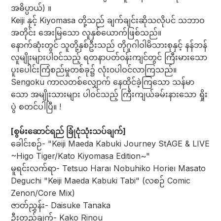
အဓိပ္ပာယ်) ။
Keiji နှင့် Kiyomasa တို့သည် ချက်ချင်းဆိုသလိုပင် သဘာဝ
အတိုင်း အေးမြသော လူနှစ်ယောက်ဖြစ်သည်။
နောက်ဆုံးတွင် သူတို့နှစ်ဦးသည် တိုဂူဂါဝါမိသားစုနှင့် နန်ဘန်
လူမျိုးများပါ၀င်သည့် ရတနာပတ်၀န်းကျင်တွင် ကြီးမားသော
ပူးပေါင်းကြံစည်မှုတစ်ခု၌ လုံး၀ပါဝင်လာကြသည်။
Sengoku ကာလတစ်လျှောက် နေထိုင်ခဲ့ကြသော သန်မာ
သော အမျိုးသားများ ပါဝင်သည့် ကြီးကျယ်ခမ်းနားသော ရှိုး
ပွဲ စတင်ပါပြီ။ !
[စွမ်းဆောင်ရည် ခြုံငုံသုံးသပ်ချက်]
ခေါင်းစဉ်- "Keiji Maeda Kabuki Journey StAGE & LIVE
~Higo Tiger/Kato Kiyomasa Edition~"
မူရင်းလက်ရာ- Tetsuo Hara၊ Nobuhiko Horie၊ Masato
Deguchi "Keiji Maeda Kabuki Tabi" (လစဉ် Comic
Zenon/Core Mix)
ဇာတ်ညွှန်း- Daisuke Tanaka
ဦးတည်ချက်- Kako Rinou