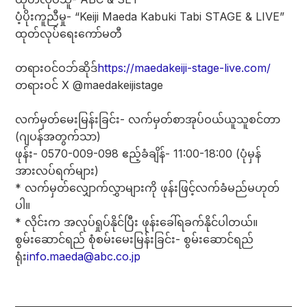
ပံ့ပိုးကူညီမှု- “Keiji Maeda Kabuki Tabi STAGE & LIVE”
ထုတ်လုပ်ရေးကော်မတီ
တရားဝင်ဝဘ်ဆိုဒ်
https://maedakeiji-stage-live.com/
တရားဝင် X @maedakeijistage
လက်မှတ်မေးမြန်းခြင်း- လက်မှတ်စာအုပ်ဝယ်ယူသူစင်တာ
(ဂျပန်အတွက်သာ)
ဖုန်း- 0570-009-098 ဧည့်ခံချိန်- 11:00-18:00 (ပုံမှန်
အားလပ်ရက်များ)
* လက်မှတ်လျှောက်လွှာများကို ဖုန်းဖြင့်လက်ခံမည်မဟုတ်
ပါ။
* လိုင်းက အလုပ်ရှုပ်နိုင်ပြီး ဖုန်းခေါ်ရခက်နိုင်ပါတယ်။
စွမ်းဆောင်ရည် စုံစမ်းမေးမြန်းခြင်း- စွမ်းဆောင်ရည်
ရုံး
info.maeda@abc.co.jp