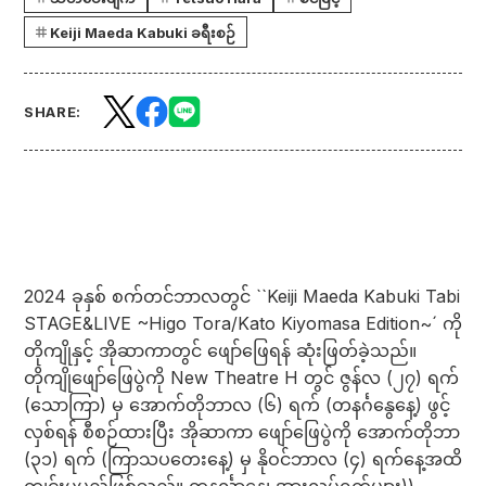
Keiji Maeda Kabuki ခရီးစဉ်
SHARE:
2024 ခုနှစ် စက်တင်ဘာလတွင် ``Keiji Maeda Kabuki Tabi
STAGE&LIVE ~Higo Tora/Kato Kiyomasa Edition~´ ကို
တိုကျိုနှင့် အိုဆာကာတွင် ဖျော်ဖြေရန် ဆုံးဖြတ်ခဲ့သည်။
တိုကျိုဖျော်ဖြေပွဲကို New Theatre H တွင် ဇွန်လ (၂၇) ရက်
(သောကြာ) မှ အောက်တိုဘာလ (၆) ရက် (တနင်္ဂနွေနေ့) ဖွင့်
လှစ်ရန် စီစဉ်ထားပြီး အိုဆာကာ ဖျော်ဖြေပွဲကို အောက်တိုဘာ
(၃၁) ရက် (ကြာသပတေးနေ့) မှ နိုဝင်ဘာလ (၄) ရက်နေ့အထိ