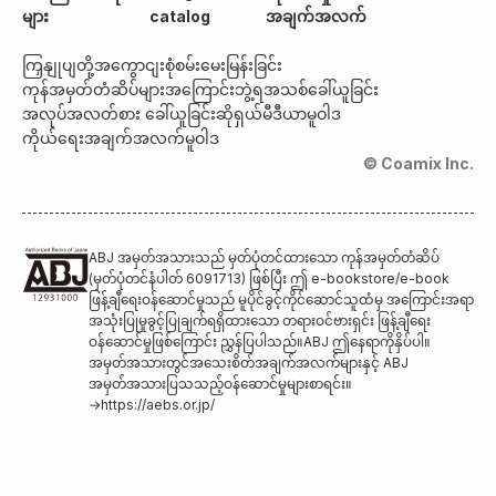
များ
catalog
အချက်အလက်
ကြှနျုပျတို့အကွောငျး
စုံစမ်းမေးမြန်းခြင်း
ကုန်အမှတ်တံဆိပ်များအကြောင်း
ဘွဲ့ရအသစ်ခေါ်ယူခြင်း
အလုပ်အလတ်စား ခေါ်ယူခြင်း
ဆိုရှယ်မီဒီယာမူဝါဒ
ကိုယ်ရေးအချက်အလက်မူဝါဒ
© Coamix Inc.
ABJ အမှတ်အသားသည် မှတ်ပုံတင်ထားသော ကုန်အမှတ်တံဆိပ်
(မှတ်ပုံတင်နံပါတ် 6091713) ဖြစ်ပြီး ဤ e-bookstore/e-book
ဖြန့်ချီရေးဝန်ဆောင်မှုသည် မူပိုင်ခွင့်ကိုင်ဆောင်သူထံမှ အကြောင်းအရာ
အသုံးပြုမှုခွင့်ပြုချက်ရရှိထားသော တရားဝင်ဗားရှင်း ဖြန့်ချီရေး
ဝန်ဆောင်မှုဖြစ်ကြောင်း ညွှန်ပြပါသည်။ABJ ဤနေရာကိုနှိပ်ပါ။
အမှတ်အသားတွင်အသေးစိတ်အချက်အလက်များနှင့် ABJ
အမှတ်အသားပြသသည့်ဝန်ဆောင်မှုများစာရင်း။
→
https://aebs.or.jp/