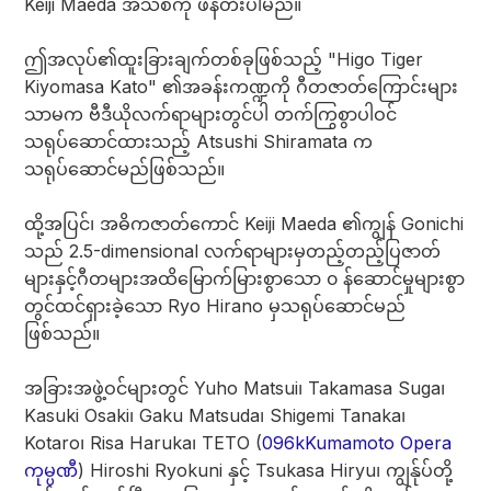
Keiji Maeda အသစ်ကို ဖန်တီးပါမည်။
ဤအလုပ်၏ထူးခြားချက်တစ်ခုဖြစ်သည့် "Higo Tiger
Kiyomasa Kato" ၏အခန်းကဏ္ဍကို ဂီတဇာတ်ကြောင်းများ
သာမက ဗီဒီယိုလက်ရာများတွင်ပါ တက်ကြွစွာပါဝင်
သရုပ်ဆောင်ထားသည့် Atsushi Shiramata က
သရုပ်ဆောင်မည်ဖြစ်သည်။
ထို့အပြင်၊ အဓိကဇာတ်ကောင် Keiji Maeda ၏ကျွန် Gonichi
သည် 2.5-dimensional လက်ရာများမှတည့်တည့်ပြဇာတ်
များနှင့်ဂီတများအထိမြောက်မြားစွာသော ၀ န်ဆောင်မှုများစွာ
တွင်ထင်ရှားခဲ့သော Ryo Hirano မှသရုပ်ဆောင်မည်
ဖြစ်သည်။
အခြားအဖွဲ့ဝင်များတွင် Yuho Matsui၊ Takamasa Suga၊
Kasuki Osaki၊ Gaku Matsuda၊ Shigemi Tanaka၊
Kotaro၊ Risa Haruka၊ TETO (
096kKumamoto Opera
ကုမ္ပဏီ
) Hiroshi Ryokuni နှင့် Tsukasa Hiryu၊ ကျွန်ုပ်တို့