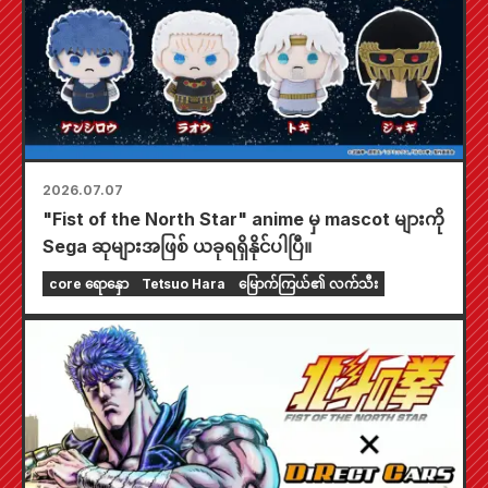
2026.07.07
"Fist of the North Star" anime မှ mascot များကို
Sega ဆုများအဖြစ် ယခုရရှိနိုင်ပါပြီ။
core ရောနှော
Tetsuo Hara
မြောက်ကြယ်၏ လက်သီး