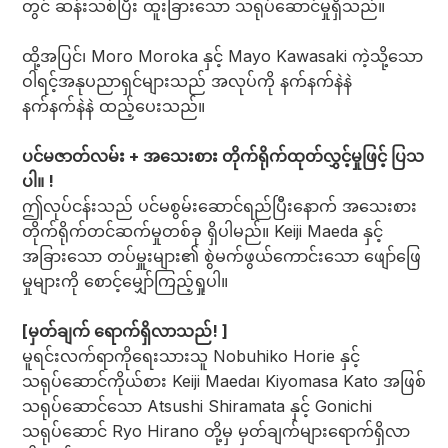
တွင် ဆန်းသစ်ပြီး ထူးခြားသော သရုပ်ဆောင်မှုရှိသည်။
ထို့အပြင်၊ Moro Moroka နှင့် Mayo Kawasaki ကဲ့သို့သော
ဝါရင့်အနုပညာရှင်များသည် အလုပ်ကို နက်နက်နဲနဲ
နက်နက်နဲနဲ ထည့်ပေးသည်။
ပင်မဇာတ်လမ်း + အသေးစား တိုက်ရိုက်ထုတ်လွှင့်မှုဖြင့် ပြသ
ပါ။ !
ဤလုပ်ငန်းသည် ပင်မစွမ်းဆောင်ရည်ပြီးနောက် အသေးစား
တိုက်ရိုက်တင်ဆက်မှုတစ်ခု ရှိပါမည်။ Keiji Maeda နှင့်
အခြားသော တပ်မှူးများ၏ စွဲမက်ဖွယ်ကောင်းသော ဖျော်ဖြေ
မှုများကို စောင့်မျှော်ကြည့်ရှုပါ။
[မှတ်ချက် ရောက်ရှိလာသည်! ]
မူရင်းလက်ရာကိုရေးသားသူ Nobuhiko Horie နှင့်
သရုပ်ဆောင်ကိုယ်စား Keiji Maeda၊ Kiyomasa Kato အဖြစ်
သရုပ်ဆောင်သော Atsushi Shiramata နှင့် Gonichi
သရုပ်ဆောင် Ryo Hirano တို့မှ မှတ်ချက်များရောက်ရှိလာ