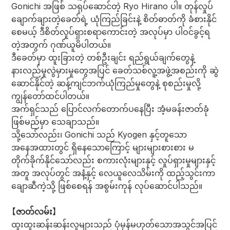
Gonichi အဖြစ် သရုပ်ဆောင်တဲ့ Ryo Hirano ပါ။ တုန်လှုပ်
ချောက်ချားတဲ့ခေတ်ရဲ့ ယုံကြည်ခြင်းနဲ့ စိတ်ဓာတ်ကို ခံစားနိုင်
စေမယ့် ဒီစိတ်လှုပ်ရှားစရာကောင်းတဲ့ အလုပ်မှာ ပါဝင်ခွင့်ရ
တဲ့အတွက် ဂုဏ်ယူမိပါတယ်။
ဒီခေတ်မှာ ထူးခြားတဲ့ တစ်ဦးချင်း ရည်ရွယ်ချက်တွေနဲ့
နားလည်မှုလွဲမှားမှုတွေအပြင် ခေတ်သစ်လူ့အဖွဲ့အစည်းကို ဆွဲ
ဆောင်နိုင်တဲ့ ဆန့်ကျင်ဘက်ယုံကြည်မှုတွေနဲ့ စုစည်းမှုလို့
ကျွန်တော်ထင်ပါတယ်။
အက်ရှင်သည် ပြောင်လက်တောက်ပနေပြီး အံ့မခန်းဇာတ်ခုံ
ဖြစ်မည်မှာ သေချာသည်။
သို့သော်လည်း၊ Gonichi သည် Kyogen နှင့်တူသော
အနေအထားတွင် ရှိနေသောကြောင့် များများစားစား မ
တိုက်ခိုက်နိုင်သော်လည်း စကားလုံးများနှင့် လှုပ်ရှားမှုများနှင့်
အတူ အလုပ်တွင် အနံ့နှင့် လေယူလေသိမ်းကို ထည့်သွင်းကာ
ချောဆီကဲ့သို့ ဖြစ်စေရန် အစွမ်းကုန် လုပ်ဆောင်ပါသည်။
【ဇာတ်လမ်း】
ထူးထူးဆန်းဆန်းလူများသည် ပုံမှန်မဟုတ်သောအသွင်အပြင်