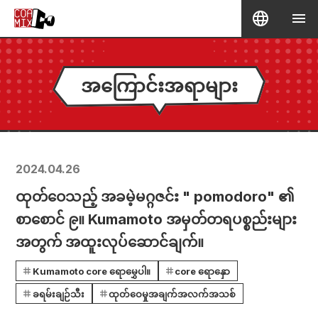
အကြောင်းအရာများ
2024.04.26
ထုတ်ဝေသည့် အခမဲ့မဂ္ဂဇင်း " pomodoro" ၏
စာစောင် ၉။ Kumamoto အမှတ်တရပစ္စည်းများ
အတွက် အထူးလုပ်ဆောင်ချက်။
Kumamoto core ရောမွှေပါ။
core ရောနှော
ခရမ်းချဉ်သီး
ထုတ်ဝေမှုအချက်အလက်အသစ်