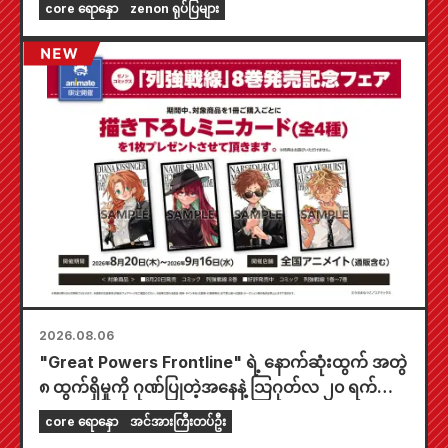
core ရောနှော
zenon ရုပ်ပြများ
2026.08.06
"Great Powers Frontline" ရဲ့ နောက်ဆုံးထွက် အတွဲ
၈ ထွက်ရှိမှုကို ဂုဏ်ပြုတဲ့အနေနဲ့ သြဂုတ်လ ၂၀ ရက်နေ့
ကစပြီး တစ်နိုင်ငံလုံးက Animate ဆိုင်တွေမှာ အချိန်
core ရောနှော
အင်အားကြီးတပ်ဦး
အကန့်အသတ်နဲ့ ပြပွဲတစ်ခု ကျင်းပသွားမှာဖြစ်ပြီး အထူး