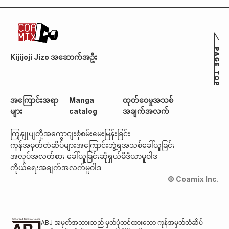
Kijijoji Jizo အဆောက်အဦး
အကြောင်းအရာ
Manga
ထုတ်ဝေမှုအသစ်
များ
catalog
အချက်အလက်
ကြှနျုပျတို့အကွောငျး
စုံစမ်းမေးမြန်းခြင်း
ကုန်အမှတ်တံဆိပ်များအကြောင်း
ဘွဲ့ရအသစ်ခေါ်ယူခြင်း
အလုပ်အလတ်စား ခေါ်ယူခြင်း
ဆိုရှယ်မီဒီယာမူဝါဒ
ကိုယ်ရေးအချက်အလက်မူဝါဒ
© Coamix Inc.
ABJ အမှတ်အသားသည် မှတ်ပုံတင်ထားသော ကုန်အမှတ်တံဆိပ်