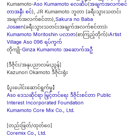
Kumamoto-
Aso Kumamoto လေဆိပ်
(
အချက်အလက်စင်
တာအနီး စင်
), JR Kumamoto ဘူတာ (ခရီးသွားသတင်း
အချက်အလက်စင်တာ),
Sakura no Baba
Josaen
(ခရီးသွားသတင်းအချက်အလက်စင်တာ)၊
Kumamoto Moritoshin ပလာဇာ
(စာကြည့်တိုက်)၊
Artist
Village Aso 096 ရပ်ကွက်
တိုကျို-
Ginza Kumamoto အဆောက်အဦ
[ဒီဇိုင်း/အနုပညာလမ်းညွန်]
Kazunori Okamoto ဒီဇိုင်းရုံး
【ပူးပေါင်းဆောင်ရွက်မှု】
Aso ဒေသဆိုင်ရာ မြှင့်တင်ရေး ဒီဇိုင်းစင်တာ Public
Interest Incorporated Foundation
Kumamoto Core Mix Co., Ltd.
[တည်းဖြတ်/ထုတ်ဝေ]
Coremix Co., Ltd.