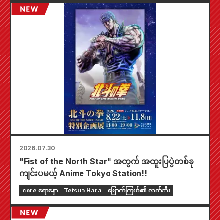
ကံစမ်းမဲဖောက်ထားတဲ့ mini card (စုစုပေါင်း အမျိုး
အစား ၄ မျိုး) ကို ရရှိနိုင်မှာပါ။
2026.07.30
"Fist of the North Star" အတွက် အထူးပြပွဲတစ်ခု
ကျင်းပမယ့် Anime Tokyo Station!!
core ရောနှော
Tetsuo Hara
မြောက်ကြယ်၏ လက်သီး