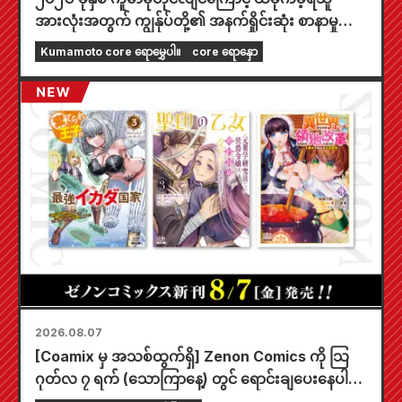
အားလုံးအတွက် ကျွန်ုပ်တို့၏ အနက်ရှိုင်းဆုံး စာနာမှုကို
ဖော်ပြအပ်ပါသည်။
Kumamoto core ရောမွှေပါ။
core ရောနှော
2026.08.07
[Coamix မှ အသစ်ထွက်ရှိ] Zenon Comics ကို သြ
ဂုတ်လ ၇ ရက် (သောကြာနေ့) တွင် ရောင်းချပေးနေပါ
ပြီ။