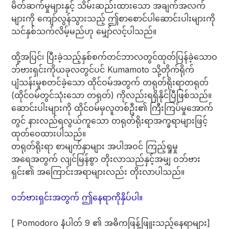
မိတ်ဆက်မှုများနှင့် သိမ်းဆည်းထားသော အချက်အလက်
များကို ကျော်လွန်သွားသည့် ဤစာစောင်ပါဆောင်းပါးများကို
သင်နှစ်သက်လိမ့်မည်ဟု မျှော်လင့်ပါသည်။
ထို့အပြင်၊ ပြီးခဲ့သည့်နှစ်စက်တင်ဘာလတွင်ထုတ်ပြန်ခဲ့သောဝ
ဘ်ဗားရှင်းကိုယခုလတွင်ပင် Kumamoto သို့တိုက်ရိုက်
ပျံသန်းမှုစတင်ခဲ့သော ထိုင်ဝမ်အတွက် တရုတ်ရိုးရာတရုတ်
(ထိုင်ဝမ်တွင်သုံးသော တရုတ်) ကိုလည်းရရှိနိုင်ပြီဖြစ်သည်။
ဆောင်းပါးများကို ထိုင်ဝမ်မှလူတစ်ဦး၏ ကြီးကြပ်မှုအောက်
တွင် နားလည်ရလွယ်ကူသော တရုတ်ရိုးရာအက္ခရာများဖြင့်
ထုတ်ဝေထားပါသည်။
တရုတ်ရိုးရာ စာမျက်နှာများ အပါအဝင် ကြည့်ရှုမှု
အရေအတွက် လျင်မြန်စွာ တိုးလာသည်နှင့်အမျှ ဝဘ်ဗား
ရှင်း၏ အကြောင်းအရာများလည်း တိုးလာပါသည်။
ဝဘ်ဗားရှင်းအတွက် ဤနေရာကိုနှိပ်ပါ။
[ Pomodoro နံပါတ် 9 ၏ အဓိကဖြန့်ဖြူးသည့်နေရာများ]