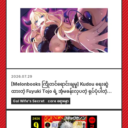
2026.07.29
[Melonbooks ကြိုတင်ရောင်းချမှု] Kudou ရေးဆွဲ
ထားတဲ့ Fuyuki Tojo ရဲ့ အံ့မခန်းလှပတဲ့ ရုပ်ပုံပါတဲ့
အထူးကစားခုံတစ်ခုပါဝင်တဲ့ အကန့်အသတ်ထုတ် အစုံ
Gal Wife's Secret
core ရောနှော
အတွက် ကြိုတင်မှာယူနိုင်ပါပြီ။ "The Secret of the
Gal Bride" ရဲ့ နောက်ဆုံးထွက် အတွဲ ၆ ကို
အောက်တိုဘာလ ၂၀ ရက်နေ့မှာ ဖြန့်ချိဖို့ စီစဉ်ထားပါ
တယ်။