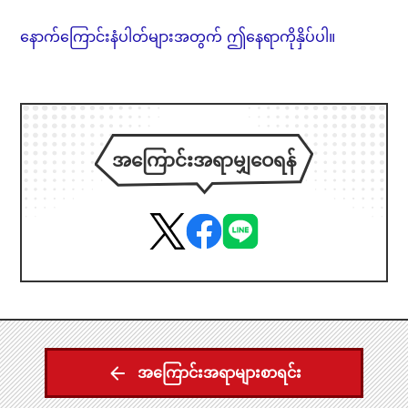
နောက်ကြောင်းနံပါတ်များအတွက် ဤနေရာကိုနှိပ်ပါ။
အကြောင်းအရာမျှဝေရန်
အကြောင်းအရာများစာရင်း