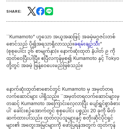
SHARE:
``Kumamoto” ဟူသော အယူအဆဖြင့် အခမဲ့မဂ္ဂဇင်းတစ်
စောင်သည် ပို၍အရသာရှိလာသည်။
ခရမ်းချဉ်သီး
”
(စုစုပေါင်း ၃၆ စာမျက်နှာ)။ နောက်ဆုံးထုတ် နံပါတ် ၉ ကို
ထုတ်ဝေပြီးပါပြီ။ ဧပြီလကုန်မှစ၍ Kumamoto နှင့် Tokyo
တို့တွင် အခမဲ့ ဖြန့်ဝေပေးမည်ဖြစ်သည်။
နောက်ဆုံးထုတ်စာစောင်တွင် Kumamoto မှ အမှတ်တရ
လက်ဆောင်များ ပါရှိသည်။ ``အမှတ်တရလက်ဆောင်များမှ
တဆင့် Kumamoto အကြောင်းလေ့လာပြီး ပျော်ရွှင်စွာခံစား
ပါ´ ခေါင်းစဉ်အောက်တွင် စုစုပေါင်း ပစ္စည်း 20 ခုကို မိတ်
ဆက်ထားပါသည်။ ထုတ်လုပ်သူများနှင့် စတိုးဆိုင်ပိုင်ရှင်
များ၏ အတွေးအမြင်များကို ဖော်ပြရန်အတွက် ထုတ်ကုန်