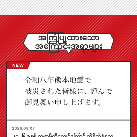
အကြံပြုထားသော
အကြောင်းအရာများ
2026.08.07
၂၀၂၆ ခုနှစ် ကူမာမိုတိုငလျင်ကြောင့် ထိခိုက်ခဲ့ရသူ