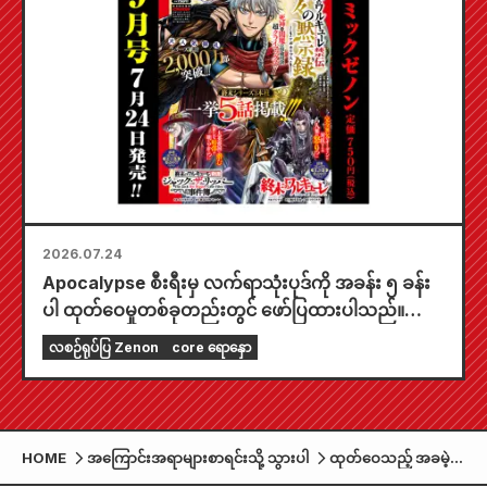
2026.07.24
Apocalypse စီးရီးမှ လက်ရာသုံးပုဒ်ကို အခန်း ၅ ခန်း
ပါ ထုတ်ဝေမှုတစ်ခုတည်းတွင် ဖော်ပြထားပါသည်။
"၂၀၂၆ ခုနှစ် စက်တင်ဘာလထုတ် Monthly Comic
လစဉ်ရုပ်ပြ Zenon
core ရောနှော
Zenon" ကို ဇူလိုင်လ ၂၄ ရက်နေ့တွင် ရောင်းချပေးပါ
မည်။
HOME
အကြောင်းအရာများစာရင်းသို့ သွားပါ
ထုတ်ဝေသည့် အခမဲ့
မဂ္ဂဇင်း "