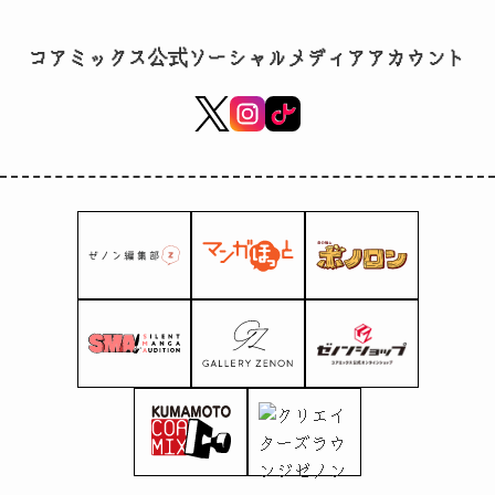
pomodoro" ၏
စာစောင် ၉။
コアミックス公式ソーシャルメディアアカウント
Kumamoto
အမှတ်တရပစ္စည်းများ
အတွက် အထူး
လုပ်ဆောင်ချက်။