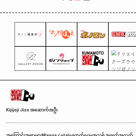
ရုပ်ထွက်ဘုတ် (စုစုပေါင်း 
အစား ၃ မျိုး) ကို အပိုဆု
အဖြစ် ပေးအပ်သွားမည်
ဖြစ်သည်။
Kijijoji Jizo အဆောက်အဦး
အကြောင်းအရာများ
Manga catalog
ထုတ်ဝေမှုအသစ် အချက်အလက်