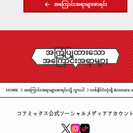
အကြောင်းအရာများစာရင်း
အကြံပြုထားသော
အကြောင်းအရာများ
HOME
အကြောင်းအရာများစာရင်းသို့ သွားပါ
တစ်နိုင်ငံလုံးရှိ Animate ဆ
များသည် "I Was a For
Combat Slave, But th
Dragonman Who Sav
コアミックス公式ソーシャルメディアアカウン
Is My Mate" စက္ကူရုပ်ပြ
စာအုပ်၏ တတိယအတွဲ ထွက
ခြင်းအထိမ်းအမှတ်အဖြစ် ပ
တစ်ခု ကျင်းပနေပါသည်။