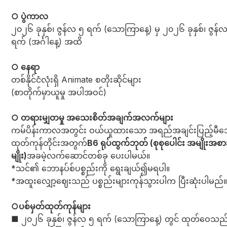
○ ပွဲကာလ
၂၀၂၆ ခုနှစ်၊ ဇွန်လ ၅ ရက် (သောကြာနေ့) မှ ၂၀၂၆ ခုနှစ်၊ ဇွန်
ရက် (အင်္ဂါနေ့) အထိ
○ နေရာ
တစ်နိုင်ငံလုံးရှိ Animate စတိုးဆိုင်များ
(စာတိုက်မှာယူမှု အပါအဝင်)
○ တရားမျှတမှု အသေးစိတ်အချက်အလက်များ
ကမ်ပိန်းကာလအတွင်း ဝယ်ယူထားသော အရည်အချင်းပြည့်မီ
ထုတ်ကုန်တိုင်းအတွက်
B6 ရုပ်ထွက်ဘုတ် (စုစုပေါင်း အမျိုးအစာ
မျိုး)
အခမဲ့လက်ဆောင်တစ်ခု ပေးပါမယ်။
*သင်၏ ဘောနပ်စ်ပစ္စည်းကို ရွေးချယ်၍မရပါ။
*အထူးလျှော့ဈေးသည် ပစ္စည်းများကုန်သွားပါက ပြီးဆုံးပါမည်။
○ပစ်မှတ်ထုတ်ကုန်များ
■ ၂၀၂၆ ခုနှစ်၊ ဇွန်လ ၅ ရက် (သောကြာနေ့) တွင် ထုတ်ဝေသည