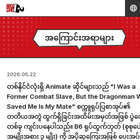
အကြောင်းအရာများ
2026.05.22
တစ်နိုင်ငံလုံးရှိ Animate ဆိုင်များသည် "I Was a
Former Combat Slave, But the Dragonman
Saved Me Is My Mate" စက္ကူရုပ်ပြစာအုပ်၏
တတိယအတွဲ ထွက်ရှိခြင်းအထိမ်းအမှတ်အဖြစ် ပွဲတ
တစ်ခု ကျင်းပနေပါသည်။ B6 ရုပ်ထွက်ဘုတ် (စုစုပေါ
အမျိုးအစား ၃ မျိုး) ကို အပိုဆုကြေးအဖြစ် ပေးအပ