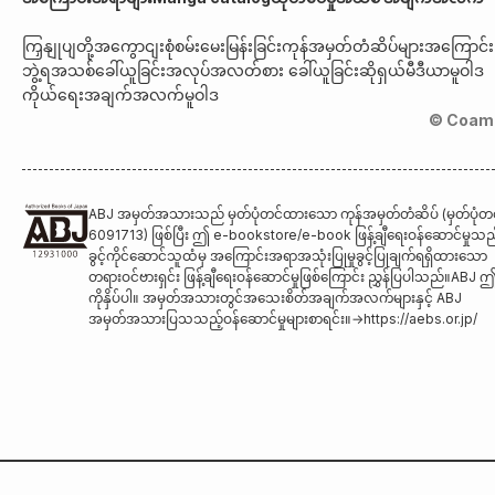
ကြှနျုပျတို့အကွောငျး
စုံစမ်းမေးမြန်းခြင်း
ကုန်အမှတ်တံဆိပ်များအကြောင်း
ဘွဲ့ရအသစ်ခေါ်ယူခြင်း
အလုပ်အလတ်စား ခေါ်ယူခြင်း
ဆိုရှယ်မီဒီယာမူဝါဒ
ကိုယ်ရေးအချက်အလက်မူဝါဒ
© Coami
ABJ အမှတ်အသားသည် မှတ်ပုံတင်ထားသော ကုန်အမှတ်တံဆိပ် (မှတ်ပုံတင
6091713) ဖြစ်ပြီး ဤ e-bookstore/e-book ဖြန့်ချီရေးဝန်ဆောင်မှုသည် မ
ခွင့်ကိုင်ဆောင်သူထံမှ အကြောင်းအရာအသုံးပြုမှုခွင့်ပြုချက်ရရှိထားသော
တရားဝင်ဗားရှင်း ဖြန့်ချီရေးဝန်ဆောင်မှုဖြစ်ကြောင်း ညွှန်ပြပါသည်။ABJ
ကိုနှိပ်ပါ။ အမှတ်အသားတွင်အသေးစိတ်အချက်အလက်များနှင့် ABJ
အမှတ်အသားပြသသည့်ဝန်ဆောင်မှုများစာရင်း။
→
https://aebs.or.jp/