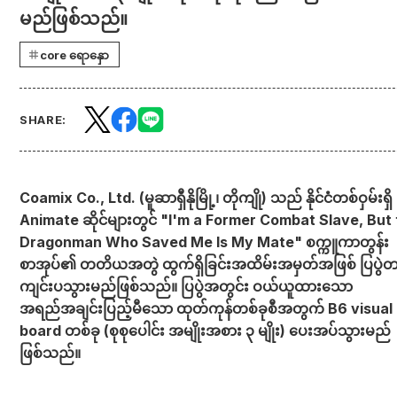
မည်ဖြစ်သည်။
core ရောနှော
SHARE:
Coamix Co., Ltd. (မူဆာရှီနိုမြို့၊ တိုကျို) သည် နိုင်ငံတစ်ဝှမ်းရှိ
Animate ဆိုင်များတွင် "I'm a Former Combat Slave, But
Dragonman Who Saved Me Is My Mate" စက္ကူကာတွန်း
စာအုပ်၏ တတိယအတွဲ ထွက်ရှိခြင်းအထိမ်းအမှတ်အဖြစ် ပြပွဲတစ
ကျင်းပသွားမည်ဖြစ်သည်။ ပြပွဲအတွင်း ဝယ်ယူထားသော
အရည်အချင်းပြည့်မီသော ထုတ်ကုန်တစ်ခုစီအတွက် B6 visual
board တစ်ခု (စုစုပေါင်း အမျိုးအစား ၃ မျိုး) ပေးအပ်သွားမည်
ဖြစ်သည်။