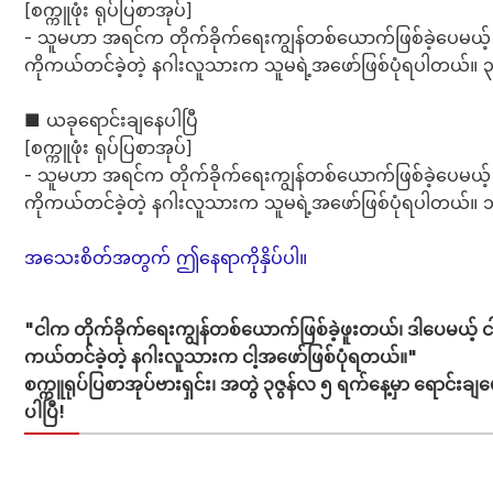
[စက္ကူဖုံး ရုပ်ပြစာအုပ်]
- သူမဟာ အရင်က တိုက်ခိုက်ရေးကျွန်တစ်ယောက်ဖြစ်ခဲ့ပေမယ့်
ကိုကယ်တင်ခဲ့တဲ့ နဂါးလူသားက သူမရဲ့အဖော်ဖြစ်ပုံရပါတယ်။ 
■ ယခုရောင်းချနေပါပြီ
[စက္ကူဖုံး ရုပ်ပြစာအုပ်]
- သူမဟာ အရင်က တိုက်ခိုက်ရေးကျွန်တစ်ယောက်ဖြစ်ခဲ့ပေမယ့်
ကိုကယ်တင်ခဲ့တဲ့ နဂါးလူသားက သူမရဲ့အဖော်ဖြစ်ပုံရပါတယ်။ 
အသေးစိတ်အတွက် ဤနေရာကိုနှိပ်ပါ။
"ငါက တိုက်ခိုက်ရေးကျွန်တစ်ယောက်ဖြစ်ခဲ့ဖူးတယ်၊ ဒါပေမယ့် ငါ့
ကယ်တင်ခဲ့တဲ့ နဂါးလူသားက ငါ့အဖော်ဖြစ်ပုံရတယ်။"
စက္ကူရုပ်ပြစာအုပ်ဗားရှင်း၊ အတွဲ ၃
ဇွန်လ ၅ ရက်နေ့မှာ ရောင်းချ
ပါပြီ!