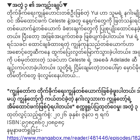
▼အတွဲ ၃ ၏ အကျဉ်းချုပ်▼
တိုက်ခိုက်ရေးကျွန်ဟောင်းတစ်ဦးဖြစ်တဲ့ Yui ဟာ သူမရဲ့ နဂါးမျို
ဝင် အိမ်ထောင်ဖက် Celeste နဲ့အတူ နေ့ရက်တွေကို ဖြတ်သန်းရင
တစ်ယောက်နဲ့တစ်ယောက် ခံစားချက်တွေကို ပြုစုပျိုးထောင်နေခဲ
တယ်။ ပြီးတော့ အဖြစ်အပျက်တစ်ခု ဖြစ်ပျက်ခဲ့ပါတယ်။ Yui ရဲ
ရင်သခင်၊ ထောင်ချခံထားရတဲ့ ကျွန်ကုန်သည်တစ်ယောက်ဟာ
အစောင့်တွေဆီကနေ ထွက်ပြေးလွတ်မြောက်သွားခဲ့ပါတယ်။ အခု
ကို ပစ်မှတ်ထားတဲ့ သခင်ဟာ Celeste ရဲ့ အစေခံ Adelaide ဆီ
ချဉ်းကပ်လာခဲ့ပါတယ်။ သူတို့ရဲ့ ငြိမ်းချမ်းတဲ့ဘဝပေါ်မှာ မှောင်မို
တိမ်တိုက်တွေ ဖုံးလွှမ်းနေပါတယ်…
"ကျွန်တော်က တိုက်ခိုက်ရေးကျွန်တစ်ယောက်ဖြစ်ခဲ့ဖူးပါတယ်၊ 
မယ့် ကျွန်တော့်ကို ကယ်တင်ခဲ့တဲ့ နဂါးလူသားက ကျွန်တော့်ရဲ့
အိမ်ထောင်ဖက်ဖြစ်ပုံရပါတယ်။" စက္ကူရုပ်ပြထုတ်ဝေမှု၊ အတွဲ ၃
ထုတ်လွှင့်သည့်ရက်စွဲ: ၂၀၂၆ ခုနှစ်၊ ဇွန်လ ၅ ရက်
ISBN：၉၇၈၄၈၆၇၂၀၈၉၈၄
နမူနာဖတ်ရှုခြင်း-
https://www.mangabox.me/reader/481446/episodes/18