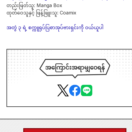
တည်းဖြတ်သူ: Manga Box
ထုတ်ဝေသူနှင့် ဖြန့်ဖြူးသူ: Coamix
အတွဲ ၃ ရဲ့ စက္ကူရုပ်ပြစာအုပ်ဗားရှင်းကို ဝယ်ယူပါ
အကြောင်းအရာမျှဝေရန်