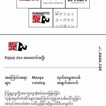
Kijijoji Jizo အဆောက်အဦး
အကြောင်းအရာ
Manga
ထုတ်ဝေမှုအသစ်
များ
catalog
အချက်အလက်
ကြှနျုပျတို့အကွောငျး
စုံစမ်းမေးမြန်းခြင်း
ကုန်အမှတ်တံဆိပ်များအကြောင်း
ဘွဲ့ရအသစ်ခေါ်ယူခြင်း
အလုပ်အလတ်စား ခေါ်ယူခြင်း
ဆိုရှယ်မီဒီယာမူဝါဒ