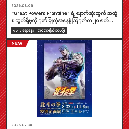
2026.08.06
"Great Powers Frontline" ရဲ့ နောက်ဆုံးထွက် အတွဲ
၈ ထွက်ရှိမှုကို ဂုဏ်ပြုတဲ့အနေနဲ့ သြဂုတ်လ ၂၀ ရက်နေ့
ကစပြီး တစ်နိုင်ငံလုံးက Animate ဆိုင်တွေမှာ အချိန်
core ရောနှော
အင်အားကြီးတပ်ဦး
အကန့်အသတ်နဲ့ ပြပွဲတစ်ခု ကျင်းပသွားမှာဖြစ်ပြီး အထူး
ကံစမ်းမဲဖောက်ထားတဲ့ mini card (စုစုပေါင်း အမျိုး
အစား ၄ မျိုး) ကို ရရှိနိုင်မှာပါ။
2026.07.30