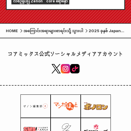
လစဉ်ရုပ်ပြ Zenon
core ရောနှော
Zenon" ကို ဇူလိုင်လ ၂၄ ရက်နေ့တွင် ရောင်းချပေးပါ
မည်။
HOME
အကြောင်းအရာများစာရင်းသို့ သွားပါ
2025 ခုနှစ် Japan
Regional Content
Awards 2025 တွင်
ခရီးသွားလုပ်ငန်း
コアミックス公式ソーシャルメディアアカウント
အမျိုးအစားအလိုက်
Grand Prize ကို ရရှိ
ခဲ့သည်။
"pomodoro" ၏
စာစောင် 13 တွင်
Kumamoto ရှိ
manga နှင့်ပတ်သက်
သည့် ဧရိယာများ ပါဝင်
ပါသည်။