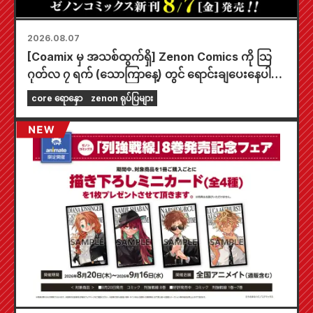
2026.08.07
[Coamix မှ အသစ်ထွက်ရှိ] Zenon Comics ကို သြ
ဂုတ်လ ၇ ရက် (သောကြာနေ့) တွင် ရောင်းချပေးနေပါ
ပြီ။
core ရောနှော
zenon ရုပ်ပြများ