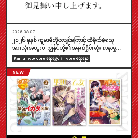
2026.08.07
၂၀၂၆ ခုနှစ် ကူမာမိုတိုငလျင်ကြောင့် ထိခိုက်ခဲ့ရသူ
အားလုံးအတွက် ကျွန်ုပ်တို့၏ အနက်ရှိုင်းဆုံး စာနာမှုကို
ဖော်ပြအပ်ပါသည်။
Kumamoto core ရောမွှေပါ။
core ရောနှော