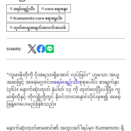
ခရမ်းချဉ်သီး
core ရောနှော
Kumamoto core ရောမွှေပါ။
ထုတ်ဝေမှုအချက်အလက်အသစ်
SHARE:
"ကူမာမိုတိုကို ပိုအရသာရှိအောင် လုပ်ခြင်း" ဟူသော အယူ
အဆဖြင့် အခမဲ့မဂ္ဂဇင်း။
ခရမ်းချဉ်သီး
စုစုပေါင်း စာမျက်နှာ
(၃၆)။ နောက်ဆုံးထုတ် နံပါတ် ၁၃ ကို ထုတ်ဝေပြီးပါပြီ။ ကူ
မာမိုတိုနှင့် တိုကျိုတို့တွင် နိုဝင်ဘာလနှောင်းပိုင်းမှစ၍ အခမဲ့
ဖြန့်ဝေပေးမည်ဖြစ်သည်။
နောက်ဆုံးထုတ်စာစောင်၏ အထူးအင်္ဂါရပ်မှာ Kumamoto ရှိ