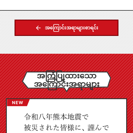
အကြောင်းအရာများစာရင်း
အကြံပြုထားသော
အကြောင်းအရာများ