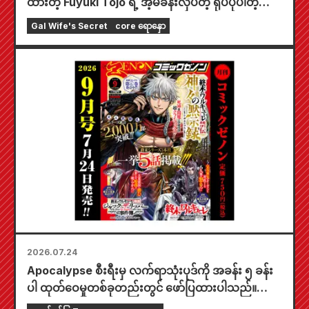
ထားတဲ့ Fuyuki Tojo ရဲ့ အံ့မခန်းလှပတဲ့ ရုပ်ပုံပါတဲ့
အထူးကစားခုံတစ်ခုပါဝင်တဲ့ အကန့်အသတ်ထုတ် အစုံ
Gal Wife's Secret
core ရောနှော
အတွက် ကြိုတင်မှာယူနိုင်ပါပြီ။ "The Secret of the
Gal Bride" ရဲ့ နောက်ဆုံးထွက် အတွဲ ၆ ကို
အောက်တိုဘာလ ၂၀ ရက်နေ့မှာ ဖြန့်ချိဖို့ စီစဉ်ထားပါ
တယ်။
2026.07.24
Apocalypse စီးရီးမှ လက်ရာသုံးပုဒ်ကို အခန်း ၅ ခန်း
ပါ ထုတ်ဝေမှုတစ်ခုတည်းတွင် ဖော်ပြထားပါသည်။
"၂၀၂၆ ခုနှစ် စက်တင်ဘာလထုတ် Monthly Comic