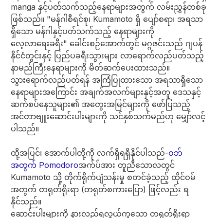
manga နှင့်ပတ်သက်သည့်နေရာများအတွက် လမ်းညွှန်တစ်ခု
ဖြစ်သည်။ "မန်ဂါစီရင်စု၊ Kumamoto ရှိ ပျော်စရာ၊ အရသာ
ရှိသော မန်ဂါနှင့်ပတ်သက်သည့် နေရာများကို
လေ့လာရေးခရီး" ခေါင်းစဉ်အောက်တွင် မဂ္ဂဇင်းသည် ဂျပန်
နိုင်ငံတွင်းနှင့် ပြည်ပခရီးသွားများ လာရောက်လည်ပတ်သည့်
နာမည်ကြီးနေရာများကို မိတ်ဆက်ပေးထားသည်။
သွားရောက်လည်ပတ်ရန် အကြံပြုထားသော အရသာရှိသော
နေရာများအကြောင်း အချက်အလက်များနှင့်အတူ ဒေသနှင့်
ဆက်စပ်နေသူများ၏ အတွေးအမြင်များကို ဖော်ပြသည့်
အင်တာဗျူးဆောင်းပါးများကို သင်နှစ်သက်မည်ဟု မျှော်လင့်
ပါသည်။
ထို့အပြင်၊ အောက်ပါတို့ကို လက်ရှိရရှိနိုင်ပါသည်-
ဝဘ်
အတွက် Pomodoro
အက်ပ်အား တူညီသောလတွင်
Kumamoto သို့ တိုက်ရိုက်ပျံသန်းမှု စတင်ခဲ့သည့် ထိုင်ဝမ်
အတွက် တရုတ်ရိုးရာ (တရုတ်စကားပြော) ဖြင့်လည်း ရ
နိုင်သည်။
ဆောင်းပါးများကို နားလည်ရလွယ်ကူသော တရုတ်ရိုးရာ