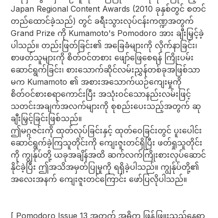
Japan Regional Content Awards (2010 ခုနှစ်တွင် စတင်
တည်ထောင်ခဲ့သည်) တွင် ခရီးသွားလုပ်ငန်းကဏ္ဍအတွက်
Grand Prize ကို Kumamoto's Pomodoro အား ချီးမြှင့်ခဲ့
ပါသည်။ တည်းဖြတ်ခြင်း၏ အခြေခံများကို လိုက်နာခြင်း၊
စာဖတ်သူများကို စိတ်ဝင်တစား ဖျော်ဖြေစေရန် ကြိုးပမ်း
ဆောင်ရွက်ခြင်း၊ စားသောက်ဆိုင်လမ်းညွှန်တစ်ခုအဖြစ်သာ
မက Kumamoto ၏ အစားအသောက်ယဉ်ကျေးမှုကို
စိတ်ဝင်စားစရာကောင်းပြီး အသုံးဝင်သောနည်းလမ်းဖြင့်
သတင်းအချက်အလက်များကို စုစည်းပေးသည့်အတွက် ဆု
ချီးမြှင့်ခြင်းဖြစ်သည်။
ဤမဂ္ဂဇင်းကို ထုတ်လုပ်ခြင်းနှင့် ထုတ်ဝေခြင်းတွင် ပူးပေါင်း
ဆောင်ရွက်ခဲ့ကြသူတိုင်းကို ကျေးဇူးတင်ရှိပြီး ဖတ်ရှုသူတိုင်း
ကို ကျွန်ုပ်တို့ ယခုအချိန်အထိ ဆက်လက်ကြိုးစားလုပ်ဆောင်
နိုင်ခဲ့ပြီး ဤအသိအမှတ်ပြုမှုကို ရရှိခဲ့ပါသည်။ ကျွန်ုပ်တို့၏
အလေးအနက် ကျေးဇူးတင်ကြောင်း ဖော်ပြလိုပါသည်။
[ Pomodoro Issue 13 အတွက် အဓိက ဖြန့်ဖြူးသည့်နေရာ