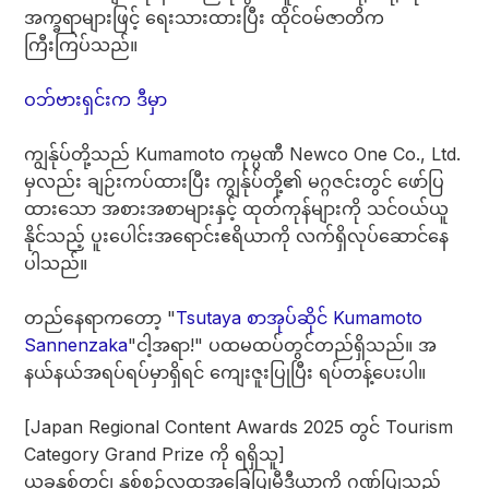
အက္ခရာများဖြင့် ရေးသားထားပြီး ထိုင်ဝမ်ဇာတိက
ကြီးကြပ်သည်။
ဝဘ်ဗားရှင်းက ဒီမှာ
ကျွန်ုပ်တို့သည် Kumamoto ကုမ္ပဏီ Newco One Co., Ltd.
မှလည်း ချဉ်းကပ်ထားပြီး ကျွန်ုပ်တို့၏ မဂ္ဂဇင်းတွင် ဖော်ပြ
ထားသော အစားအစာများနှင့် ထုတ်ကုန်များကို သင်ဝယ်ယူ
နိုင်သည့် ပူးပေါင်းအရောင်းဧရိယာကို လက်ရှိလုပ်ဆောင်နေ
ပါသည်။
တည်နေရာကတော့ "
Tsutaya စာအုပ်ဆိုင် Kumamoto
Sannenzaka
"ငါ့အရာ!" ပထမထပ်တွင်တည်ရှိသည်။ အ
နယ်နယ်အရပ်ရပ်မှာရှိရင် ကျေးဇူးပြုပြီး ရပ်တန့်ပေးပါ။
[Japan Regional Content Awards 2025 တွင် Tourism
Category Grand Prize ကို ရရှိသူ]
ယခုနှစ်တွင်၊ နှစ်စဉ်လူထုအခြေပြုမီဒီယာကို ဂုဏ်ပြုသည့်