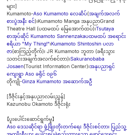
များ]
Kumamoto-
Aso Kumamoto လေဆိပ်
(
အချက်အလက်
စားပွဲအနီး စင်
)၊
Kumamoto Manga အနုပညာ
Grand
Theatre Hall (ပထမထပ် မြေအောက်ထပ်)၊
Tsutaya
စာအုပ်ဆိုင် Kumamoto Sannenzaka
ပထမထပ် အရောင်း
ဧရိယာ "My Thing!"
၊
Kumamoto Shintoshin ပလာ
ဇာ
(စာကြည့်တိုက်)၊ JR Kumamoto ဘူတာ (ခရီးသွား
သတင်းအချက်အလက်စင်တာ)၊
Sakuranobaba
Josaen
(Tourist Information Center)၊
အနုပညာရှင်
ကျေးရွာ Aso ခရိုင် ၀၉၆
တိုကျို-
Ginza Kumamoto အဆောက်အဦ
[ဒီဇိုင်းနှင့်အနုပညာလမ်းညွှန်]
Kazunobu Okamoto ဒီဇိုင်းရုံး
【ပူးပေါင်းဆောင်ရွက်မှု】
Aso ဒေသဆိုင်ရာ ဖွံ့ဖြိုးတိုးတက်ရေး ဒီဇိုင်းစင်တာ၊ ပြည်သူ့
အကျိုးစီးပွား ပေါင်းစပ်ဖွဲ့စည်းထားသော ဖောင်ဒေးရှင်း