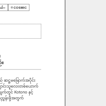
တယ်~
COSMIC
။
်။
 ဆဋ္ဌမမြောက်အပိုင်း
ကျောင်းသူလေးတစ်ယောက်
က်တွင် Kotono နှင့်
ွှန်းဖို့အတွက်