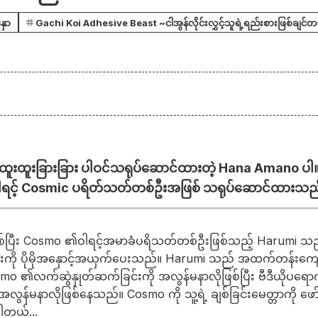
ှော
Gachi Koi Adhesive Beast ~ငါအွန်လိုင်းလွှင့်သူရဲ့ရည်းစားဖြစ်ချင်
ထူးထူးခြားခြား ပါဝင်သရုပ်ဆောင်ထားတဲ့ Hana Amano ပါ
ါရင့် Cosmic ပရိတ်သတ်တစ်ဦးအဖြစ် သရုပ်ဆောင်ထားသည
ြစ်ပြီး Cosmo ၏ဝါရင့်အမာခံပရိသတ်တစ်ဦးဖြစ်သည့် Harumi သည်
လမ်းကို ပိုမိုအနှောင့်အယှက်ပေးသည်။ Harumi သည် အထက်တန်း
smo ၏လက်ဆွဲနှုတ်ဆက်ခြင်းကို အလွန်မနာလိုဖြစ်ပြီး ဗီဒီယိုပရောဂျ
ွန်မနာလိုဖြစ်နေသည်။ Cosmo ကို သူ့ရဲ့ ချစ်ခြင်းမေတ္တာကို ဖော်ည
ါတယ်...