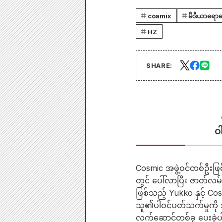
coamix
မီဒီယာရောန
HZ
SHARE:
ဝ
Cosmic အဖွဲ့ဝင်တစ်ဦးဖ
တွင် ပေါ်လာပြီး ဇာတ်
ဖြစ်သည့် Yukko နှင့် Co
သူ၏ပါဝင်ပတ်သက်မှုကို အလ
လက်ဆောင်တစ်ခု ပေးခဲ့ပ