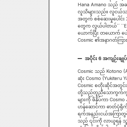
Hana Amano သည် အခန်းက
လူသိများသည်။ လူငယ်သရုပ်ဆ
အတွက် စစ်ဆေးမှုပေါင်း 2,
တွေက လွယ်ပါတယ်´´ ``Elpi
ယောက်ပြီး တယောက် ပေါ
Cosmic ၏အနာဂတ်ကြားဆက်ဆ
အပိုင်း 6 အကျဉ်းချုပ်
Cosmic သည် Kotono (A
ဆုံး Cosmo (Yukiteru Y
Cosmic စတိုးဆိုင်အတွင်
တို့သည်တူညီသောကွက်ကွ
များကို ဖိနှိပ်ကာ Cosmo 
ဟန်ဆောင်ကာ ဓာတ်ပုံရို
ရက်အနည်းငယ်အကြာတွင် G
သည် ၎င်းကို လာယူရန် သူ့