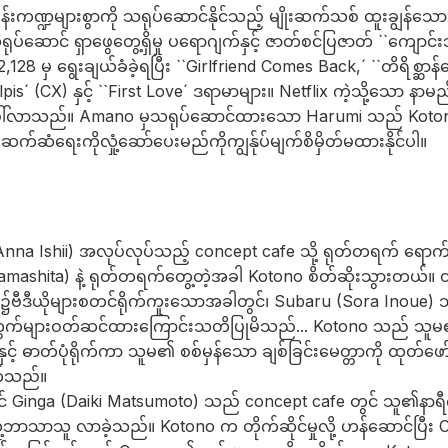
ဏ္ဍများစွာကို သရုပ်ဆောင်နိုင်သည့် မျိုးဆက်သစ် ထူးချွန်သေ
ောင် ရှာဖွေတွေ့ရှိမှု ပရောဂျက်နှင့် ဇာတ်စင်ပြဇာတ် ``ကျောင်းသူ 
128 မှ ရွေးချယ်ခံခဲ့ရပြီး ``Girlfriend Comes Back,´ ``တိရိစ္ဆာန်
s´ (CX) နှင့် ``First Love´ ဒရာမာများ။ Netflix ကဲ့သို့သော နာ
်လာသည်။ Amano မှသရုပ်ဆောင်ထားသော Harumi သည် Kotono နှ
ံရေးကိုလှုံ့ဆော်ပေးမည်ကိုကျွန်ုပ်မျက်စိမှိတ်မထားနိုင်ပါ။
nna Ishii) အလုပ်လုပ်သည့် concept cafe သို့ ရုတ်တရက် ရေ
amashita) နဲ့ ရုတ်တရက်တွေ့တဲ့အခါ Kotono စိတ်ဆိုးသွားတယ်။ တ
း၌ဗီဒီယိုများစတင်ရိုက်ကူးသောအခါတွင်၊ Subaru (Sora Inoue) 
က်များဝတ်ဆင်ထားကြောင်းသတိပြုမိသည်... Kotono သည် သူမ၏
နှင့် ဓာတ်ပုံရိုက်ကာ သူမ၏ စစ်မှန်သော ချစ်ခြင်းမေတ္တာကို ထုတ်ဖေ
က်သည်။
inga (Daiki Matsumoto) သည် concept cafe တွင် သူ၏နာရီကိ
ဘာသာသူ လာခဲ့သည်။ Kotono က တိုက်ဆိုင်မှုလို့ ဟန်ဆောင်ပြီး Cosm