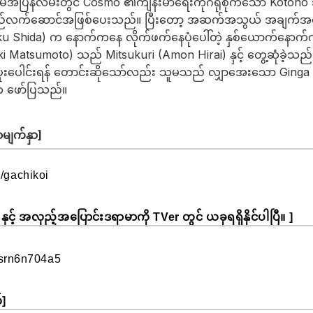
ိမ်အပြန်လမ်းတွင် Cosmo ၏ကျန်းမာရေးကိုဂရုစိုက်သော Kotono 
်ရည်လက်ဆောင်အဖြစ်ပေးသည်။ ပြီးတော့ အဆက်အသွယ် အချက်အ
Shida) က နောက်ကနေ လိုက်ဖက်နေပုံပေါ်တဲ့ နှစ်ယောက်နောက်ကို
iki Matsumoto) သည် Mitsukuri (Amon Hirai) နှင့် တွေ့ဆုံခဲ့သ
် ပူးပေါင်းရန် တောင်းဆိုသော်လည်း သူမသည် လျှာအေးသော Gin
 က ဖော်ပြသည်။
မျက်နှာ]
p/gachikoi
3) နှင့် အလှည့်အပြောင်းဒရာမာကို TVer တွင် ယခုရရှိနိုင်ပါပြီ။ ]
es/srn6n704a5
]