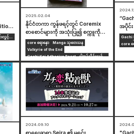
2024.1
2025.02.04
“Gach
နိုင်ငံတကာ ကွန်ဖရင့်တွင် Coremix
ition"
အပိုင်
စာစောင်များကို အသုံးပြု၍ စက္ကူကို
ower
နောက်အ
လွှင့်
Gachi K
ရရှိသည်။
ွင်
ဖြစ်မ
core ရောနှော
Manga သုတေသန
သူရဲ့ရည
core ရေ
Valkyrie of the End
ထားသ
Gachi Koi Adhesive Beast ~ငါအွန်လိုင်းလွှင့်
ှိလာ
သူရဲ့ရည်းစားဖြစ်ချင်တယ်~
အာတီ
Chiruran Shinsengumi Requiem
2024.09.10
2024.
စာရေးဆရာ Seira ၏ မူရင်း
"Gach