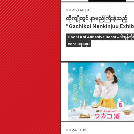
2025.04.18
တိုကျိုတွင် နာမည်ကြီးခဲ့သည့်
"Gachikoi Nenkinjuu Exhib
သည် မေလ 25 ရက်နေ့မှစ၍ T
Gachi Koi Adhesive Beast ~ငါအွန်လိုင်း
Records Abeno Hoop စတိုးတ
သူရဲ့ရည်းစားဖြစ်ချင်တယ်~
core ရောနှော
ကျင်းပသည့် နယ်လှည့်ပြပွဲတစ်ခု
အနေဖြင့် အိုဆာကာသို့ ရောက်ရ
မည်ဖြစ်သည်။
2024.11.15