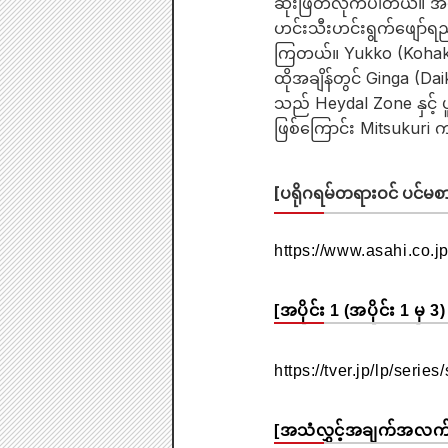
ဆုံးဖြတ်လိုက်ပါတယ်။ အ
ဟင်းသီးဟင်းရွက်ဖျော
ကြတယ်။ Yukko (Kohaku 
ထိုအချိန်တွင် Ginga (Da
သည် Heydal Zone နှင့
ဖြစ်ကြောင်း Mitsukuri
[ပရိုဂရမ်တရားဝင် ပင်မစာ
https://www.asahi.co.j
[အပိုင်း 1 (အပိုင်း 1 မှ 
https://tver.jp/lp/seri
[အသံလွှင့်အချက်အလက်