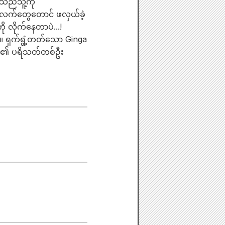
သည်သူ့ကို
လက်တွေတောင် ဖလှယ်ခဲ့
 လိုက်နေတာပဲ...!
ည်။ ရှက်ရွံ့တတ်သော Ginga
ga ၏ ပရိသတ်တစ်ဦး