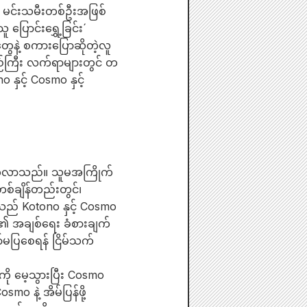
ာ မင်းသမီးတစ်ဦးအဖြစ်
ပြောင်းရွှေ့ခြင်း´
တွေနဲ့ စကားပြောဆိုတဲ့လူ
မည်ကြီး လက်ရာများတွင် တ
င့် Cosmo နှင့်
ာက်လာသည်။ သူမအကြိုက်
စ်ချိန်တည်းတွင်၊
သည် Kotono နှင့် Cosmo
 အချစ်ရေး ခံစားချက်
ာ်မပြစေရန် ငြိမ်သက်
ု မေ့သွားပြီး Cosmo
o နဲ့ အိမ်ပြန်ဖို့