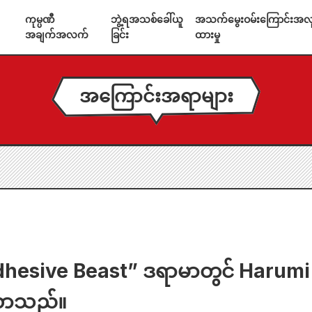
ကုမ္ပဏီ
ဘွဲ့ရအသစ်ခေါ်ယူ
အသက်မွေးဝမ်းကြောင်းအလုပ
အချက်အလက်
ခြင်း
ထားမှု
အကြောင်းအရာများ
dhesive Beast” ဒရာမာတွင် Harumi
လာသည်။