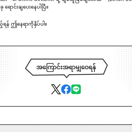
ယခု ရောင်းချပေးနေပါပြီ။
့်ရန် ဤနေရာကိုနှိပ်ပါ။
အကြောင်းအရာမျှဝေရန်