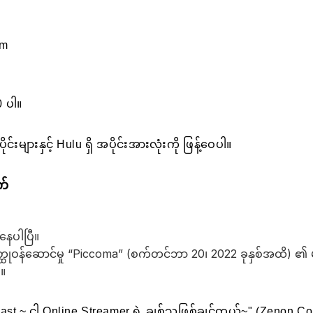
am
0 ပါ။
င်းများနှင့် Hulu ရှိ အပိုင်းအားလုံးကို ဖြန့်ဝေပါ။
က်
နေပါပြီ။
တ္ထုဝန်ဆောင်မှု “Piccoma” (စက်တင်ဘာ 20၊ 2022 ခုနှစ်အထိ) ၏
်။
st ~ ငါ Online Streamer ရဲ့ ချစ်သူဖြစ်ချင်တယ်~" (Zenon C