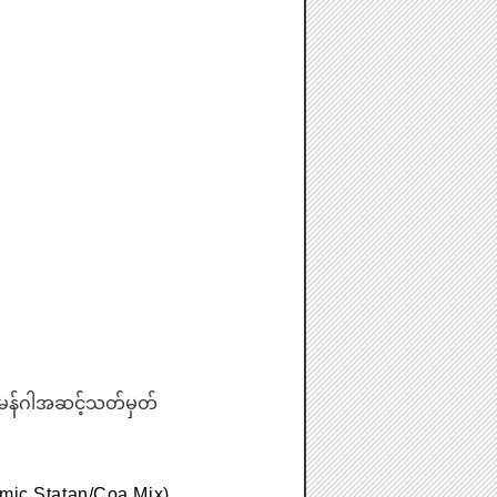
 မန်ဂါအဆင့်သတ်မှတ်
omic Statan/Coa Mix)