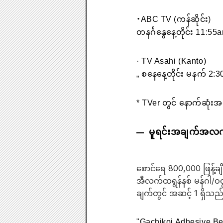
・ABC TV (ကန်ဆိုင်း)
တနင်္ဂနွေနေ့တိုင်း 11:55
· TV Asahi (Kanto)
„ စနေနေ့တိုင်း မနက် 2:3
* TVer တွင် နောက်ဆုံးအပို
မူရင်းအချက်အလ
စောင်ရေ 800,000 ဖြန့်ချီ
အီလက်ထရွန်နစ် မန်ဂါ/ဝ
ချက်တွင် အဆင့် 1 ရှိသည
"Gachikoi Adhesive Bea