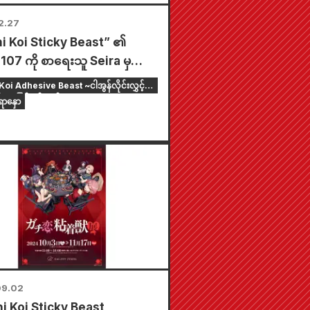
2.27
i Koi Sticky Beast” ၏
း 107 ကို စာရေးသူ Seira မှ
ပိုင်းသည် နောက်ဆုံးအပိုင်း
oi Adhesive Beast ~ငါအွန်လိုင်းလွှင့်
ည်ဟု SNS တွင် ကြိုတင်ကြေငြာ
်းစားဖြစ်ချင်တယ်~
ာနှော
ည်။
09.02
i Koi Sticky Beast