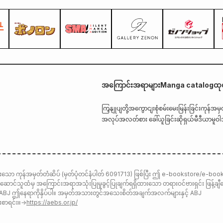
အကြောင်းအရာများ
Manga catalog
ထု
ကြှနျုပျတို့အကွောငျး
စုံစမ်းမေးမြန်းခြင်း
ကုန်အမှ
အလုပ်အလတ်စား ခေါ်ယူခြင်း
ဆိုရှယ်မီဒီယာမူဝါ
ာ ကုန်အမှတ်တံဆိပ် (မှတ်ပုံတင်နံပါတ် 6091713) ဖြစ်ပြီး ဤ e-bookstore/e-boo
်ကိုင်ဆောင်သူထံမှ အကြောင်းအရာအသုံးပြုမှုခွင့်ပြုချက်ရရှိထားသော တရားဝင်ဗားရှင်း ဖြန့်ချီ
သည်။ABJ ဤနေရာကိုနှိပ်ပါ။ အမှတ်အသားတွင်အသေးစိတ်အချက်အလက်များနှင့် ABJ
စာရင်း။
→
https://aebs.or.jp/