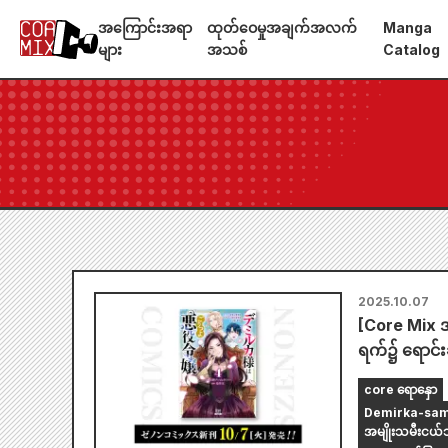
အကြောင်းအရာ
ထုတ်ဝေမှုအချက်အလက်
Manga
များ
အသစ်
Catalog
2025.10.07
[Core Mix အ
ရက်၌ ရောင်
core ရောနှော
Demirka-sama သ
အမျိုးသမီးငယ်သည