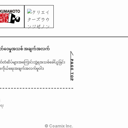
တ်ဝေမှုအသစ် အချက်အလက်
တ်တံဆိပ်များအကြောင်း
ဘွဲ့ရအသစ်ခေါ်ယူခြင်း
ဒ
ကိုယ်ရေးအချက်အလက်မူဝါဒ
k
ရေး
© Coamix Inc.