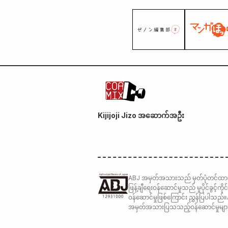
Kijijoji Jizo အဆောက်အဦး
ABJ အမှတ်အသားသည် မှတ်ပုံတင်ထားသေ
ဖြန့်ချီရေးဝန်ဆောင်မှုသည် မူပိုင်ခွင့
ဝန်ဆောင်မှုဖြစ်ကြောင်း ညွှန်ပြပါ
အမှတ်အသားပြသသည့်ဝန်ဆောင်မှုများ