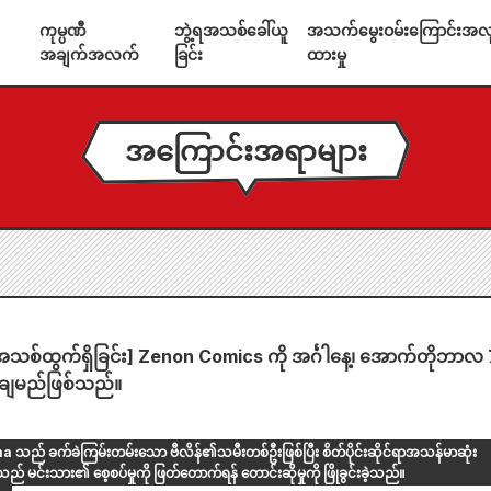
ကုမ္ပဏီ
ဘွဲ့ရအသစ်ခေါ်ယူ
အသက်မွေးဝမ်းကြောင်းအလုပ
အချက်အလက်
ခြင်း
ထားမှု
အကြောင်းအရာများ
သစ်ထွက်ရှိခြင်း] Zenon Comics ကို အင်္ဂါနေ့၊ အောက်တိုဘာလ 
းချမည်ဖြစ်သည်။
ည် ခက်ခဲကြမ်းတမ်းသော ဗီလိန်၏သမီးတစ်ဦးဖြစ်ပြီး စိတ်ပိုင်းဆိုင်ရာအသန်မာဆုံး
် မင်းသား၏ စေ့စပ်မှုကို ဖြတ်တောက်ရန် တောင်းဆိုမှုကို ဖြိုခွင်းခဲ့သည်။