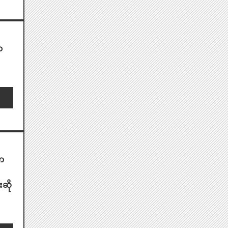
ာ
ဟာ
းဆို