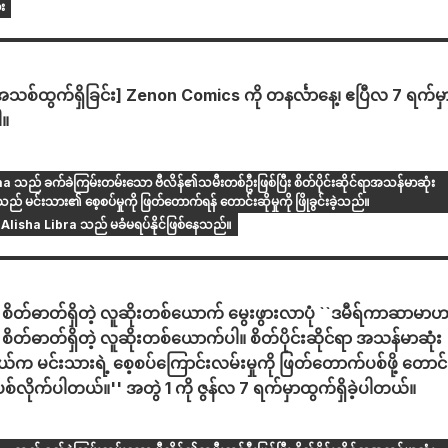
း
သစ်ထွက်ရှိခြင်း] Zenon Comics ကို တနင်္လာနေ့၊ ဧပြီလ 7 ရက်မှ
ါ။
ည် ခက်ခဲကြမ်းတမ်းသော ဗီလိန်၏သမီးတစ်ဦးဖြစ်ပြီး စိတ်ပိုင်းဆိုင်ရာအသန်မာဆုံး
် မင်းသား၏ စေ့စပ်မှုကို ဖြတ်တောက်ရန် တောင်းဆိုမှုကို ဖြိုခွင်းခဲ့သည်။
ုး Alisha Libra သည် မခံမရပ်နိုင်ဖြစ်နေသည်။
ဲ့ စိတ်ဓာတ်ရှိတဲ့ လူဆိုးတစ်ယောက် မွေးဖွားလာပုံ ``ဒမီရ်ကာဆာမာ
ဲ့ စိတ်ဓာတ်ရှိတဲ့ လူဆိုးတစ်ယောက်ပါ။ စိတ်ပိုင်းဆိုင်ရာ အသန်မာဆုံး
်က မင်းသားရဲ့ စေ့စပ်ကြောင်းလမ်းမှုကို ဖြတ်တောက်ပစ်ဖို့ တောင်
န်းပစ်လိုက်ပါတယ်။'' အတွဲ 1 ကို ဇွန်လ 7 ရက်မှာထွက်ရှိခဲ့ပါတယ်။