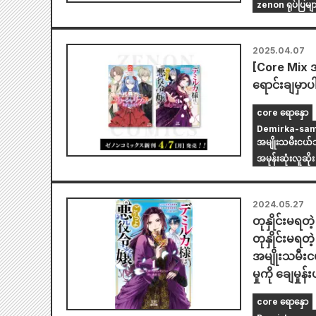
zenon ရုပ်ပြမျာ
2025.04.07
[Core Mix အ
ရောင်းချမှာပ
core ရောနှော
Demirka-sama သ
အမျိုးသမီးငယ်သည
အမုန်းဆုံးလူဆိ
2024.05.27
တုနှိုင်းမရတ
တုနှိုင်းမရတ
အမျိုးသမီးငယ
မှုကို ချေမှု
core ရောနှော