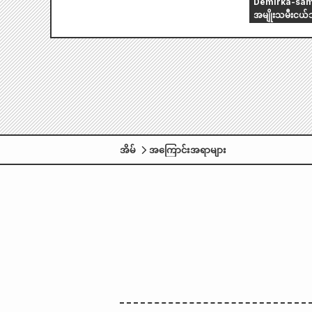
Demirka-sama သ
အမျိုးသမီးငယ်သည
အိမ်
အကြောင်းအရာများ