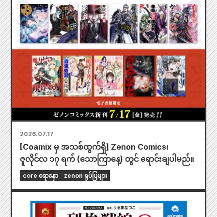
2026.07.17
[Coamix မှ အသစ်ထွက်ရှိ] Zenon Comics၊
ဇူလိုင်လ ၁၇ ရက် (သောကြာနေ့) တွင် ရောင်းချပါမည်။
core ရောနှော
zenon ရုပ်ပြများ