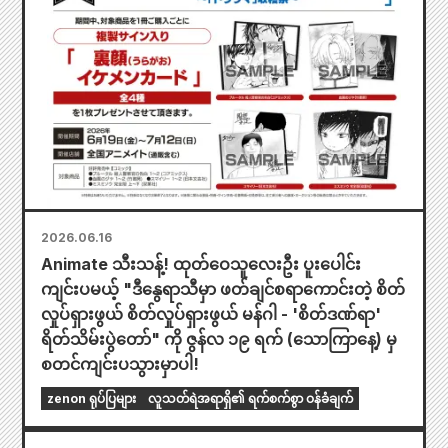
2026.06.16
Animate သီးသန့်! ထုတ်ဝေသူလေးဦး ပူးပေါင်း
ကျင်းပမယ့် "ဒီနွေရာသီမှာ ဖတ်ချင်စရာကောင်းတဲ့ စိတ်
လှုပ်ရှားဖွယ် စိတ်လှုပ်ရှားဖွယ် မန်ဂါ - 'စိတ်ဒဏ်ရာ'
ရိတ်သိမ်းပွဲတော်" ကို ဇွန်လ ၁၉ ရက် (သောကြာနေ့) မှ
စတင်ကျင်းပသွားမှာပါ!
zenon ရုပ်ပြများ
လူသတ်ရဲအရာရှိ၏ ရက်စက်စွာ ဝန်ခံချက်