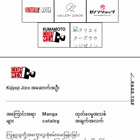
Kijijoji Jizo အဆောက်အဦး
အကြောင်းအရာ
Manga
ထုတ်ဝေမှုအသစ်
များ
catalog
အချက်အလက်
ကြှနျုပျတို့အကွောငျး
စုံစမ်းမေးမြန်းခြင်း