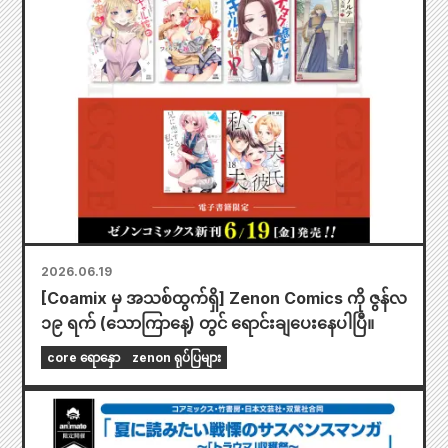
2026.06.19
[Coamix မှ အသစ်ထွက်ရှိ] Zenon Comics ကို ဇွန်လ
၁၉ ရက် (သောကြာနေ့) တွင် ရောင်းချပေးနေပါပြီ။
core ရောနှော
zenon ရုပ်ပြများ