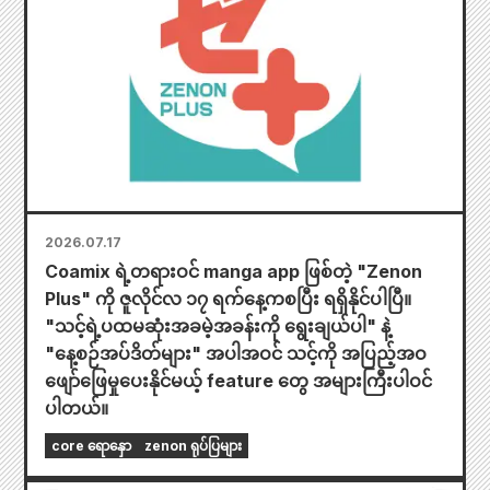
2026.07.17
Coamix ရဲ့တရားဝင် manga app ဖြစ်တဲ့ "Zenon
Plus" ကို ဇူလိုင်လ ၁၇ ရက်နေ့ကစပြီး ရရှိနိုင်ပါပြီ။
"သင့်ရဲ့ပထမဆုံးအခမဲ့အခန်းကို ရွေးချယ်ပါ" နဲ့
"နေ့စဉ်အပ်ဒိတ်များ" အပါအဝင် သင့်ကို အပြည့်အဝ
ဖျော်ဖြေမှုပေးနိုင်မယ့် feature တွေ အများကြီးပါဝင်
ပါတယ်။
core ရောနှော
zenon ရုပ်ပြများ