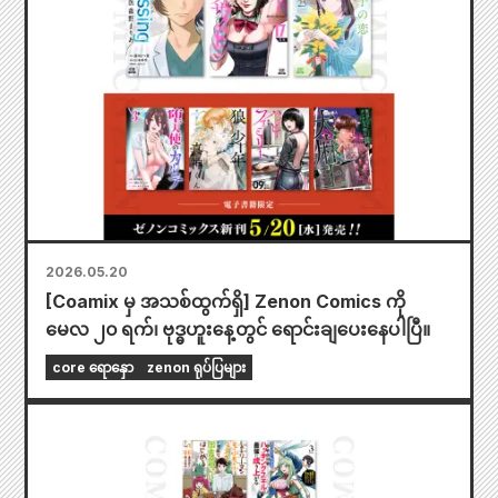
2026.05.20
[Coamix မှ အသစ်ထွက်ရှိ] Zenon Comics ကို
မေလ ၂၀ ရက်၊ ဗုဒ္ဓဟူးနေ့တွင် ရောင်းချပေးနေပါပြီ။
core ရောနှော
zenon ရုပ်ပြများ