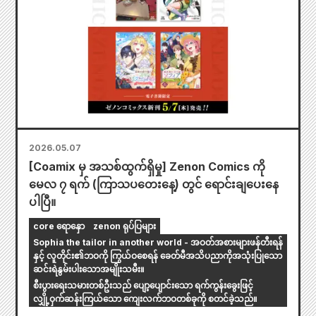
2026.05.07
[Coamix မှ အသစ်ထွက်ရှိမှု] Zenon Comics ကို
မေလ ၇ ရက် (ကြာသပတေးနေ့) တွင် ရောင်းချပေးနေ
ပါပြီ။
core ရောနှော
zenon ရုပ်ပြများ
Sophia the tailor in another world - အဝတ်အစားများဖန်တီးရန်
နှင့် လူတိုင်း၏ဘဝကို ကြွယ်ဝစေရန် ခေတ်မီအသိပညာကိုအသုံးပြုသော
ဆင်းရဲနွမ်းပါးသောအမျိုးသမီး။
စီးပွားရေးသမားတစ်ဦးသည် ပျော့ပျောင်းသော ရက်ကွန်းခွေးဖြင့်
လျှို့ဝှက်ဆန်းကြယ်သော ကျေးလက်ဘဝတစ်ခုကို စတင်ခဲ့သည်။