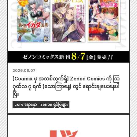
2026.08.07
[Coamix မှ အသစ်ထွက်ရှိ] Zenon Comics ကို သြ
ဂုတ်လ ၇ ရက် (သောကြာနေ့) တွင် ရောင်းချပေးနေပါ
ပြီ။
core ရောနှော
zenon ရုပ်ပြများ