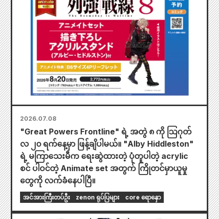
2026.07.08
"Great Powers Frontline" ရဲ့ အတွဲ ၈ ကို သြဂုတ်
လ ၂၀ ရက်နေ့မှာ ဖြန့်ချိပါမယ်။ "Alby Hiddleston"
ရဲ့ မကြာသေးမီက ရေးဆွဲထားတဲ့ ပုံတူပါတဲ့ acrylic
စင် ပါဝင်တဲ့ Animate set အတွက် ကြိုတင်မှာယူမှု
တွေကို လက်ခံနေပါပြီ။
အင်အားကြီးတပ်ဦး
zenon ရုပ်ပြများ
core ရောနှော