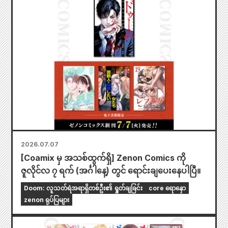
2026.07.07
[Coamix မှ အသစ်ထွက်ရှိ] Zenon Comics ကို
ဇူလိုင်လ ၇ ရက် (အင်္ဂါနေ့) တွင် ရောင်းချပေးနေပါပြီ။
Doom: လူသတ်ရဲအရာရှိတစ်ဦး၏ ရှုတ်ချခြင်း
core ရောနှော
zenon ရုပ်ပြများ