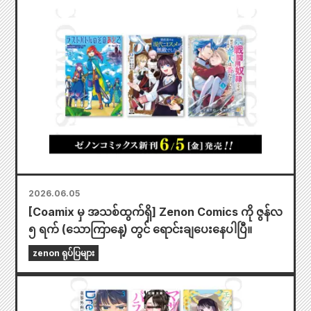
2026.06.05
[Coamix မှ အသစ်ထွက်ရှိ] Zenon Comics ကို ဇွန်လ
၅ ရက် (သောကြာနေ့) တွင် ရောင်းချပေးနေပါပြီ။
zenon ရုပ်ပြများ