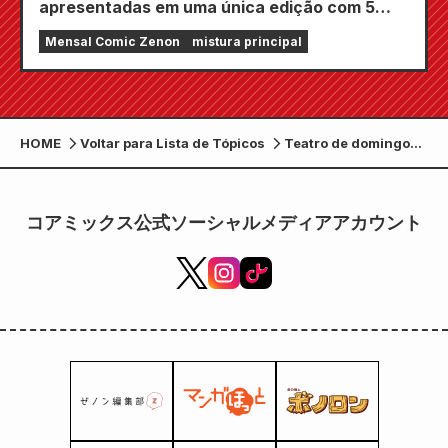
apresentadas em uma única edição com 5
capítulos!! A edição de setembro de 2026 da
Mensal Comic Zenon
mistura principal
revista em quadrinhos mensal Zenon estará à
venda em 24 de julho!!
HOME
Voltar para Lista de Tópicos
Teatro de domingo
"The 19th Chart" O
elenco de médicos e
enfermeiros únicos
コアミックス公式ソーシャルメディアアカウント
que trabalham no
mesmo hospital que
o clínico geral
Tokushige é
revelado!