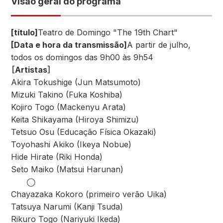
Visão geral do programa
[título]
Teatro de Domingo "The 19th Chart"
[Data e hora da transmissão]
A partir de julho,
todos os domingos das 9h00 às 9h54
［Artistas］
Akira Tokushige (Jun Matsumoto)
Mizuki Takino (Fuka Koshiba)
Kojiro Togo (Mackenyu Arata)
Keita Shikayama (Hiroya Shimizu)
Tetsuo Osu (Educação Física Okazaki)
Toyohashi Akiko (Ikeya Nobue)
Hide Hirate (Riki Honda)
Seto Maiko (Matsui Harunan)
◯
Chayazaka Kokoro (primeiro verão Uika)
Tatsuya Narumi (Kanji Tsuda)
Rikuro Togo (Nariyuki Ikeda)