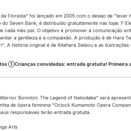
da Floresta" foi lançado em 2005 com o desejo de "levar hi
 do Seven Bank, é distribuído gratuitamente nas lojas 7-E
 de cada mês par. O objetivo é promover a comunicação entr
omentar a gentileza e a compaixão. A produção é de Hara T
. A história original é de Kitahara Seibou e as ilustrações 
etos ①
Crianças convidadas: entrada gratuita! Primeira
t Warrior Bonolon: The Legend of Nekodake" será aprese
anhia de ópera feminina "Oclock Kumamoto Opera Company
eus responsáveis terão entrada gratuita.
ga Arts