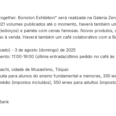
gether. Bonolon Exhibition" será realizada na Galeria Zeno
 121 volumes publicados até o momento, haverá também u
esboços) e painéis com cenas famosas. Novos produtos, 
ão à venda. Haverá também um café colaborativo com a B
ábado) - 3 de agosto (domingo) de 2025
nto: 11:00-18:00 (última entrada/último pedido no café às 
imachi, cidade de Musashino, Tóquio
tuita para alunos do ensino fundamental e menores, 330 ie
édio (impostos incluídos), 550 ienes para adultos (imposto
 Bank