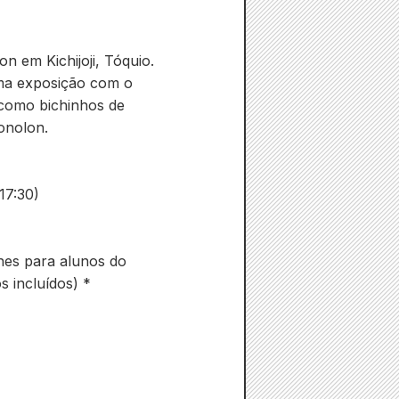
n em Kichijoji, Tóquio.
ma exposição com o
como bichinhos de
onolon.
17:30)
nes para alunos do
s incluídos) *