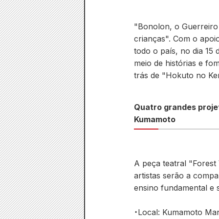
"Bonolon, o Guerreiro 
crianças". Com o apoio
todo o país, no dia 15
meio de histórias e f
trás de "Hokuto no Ken"
Quatro grandes proj
Kumamoto
A peça teatral "Fores
artistas serão a comp
ensino fundamental e s
・Local: Kumamoto Man