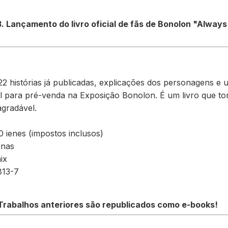
 3. Lançamento do livro oficial de fãs de Bonolon "Alway
122 histórias já publicadas, explicações dos personagens e
vel para pré-venda na Exposição Bonolon. É um livro que 
agradável.
 ienes (impostos inclusos)
inas
ix
813-7
rabalhos anteriores são republicados como e-books!