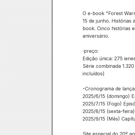
O e-book "Forest Warri
15 de junho. Histórias
book. Cinco histórias 
aniversário.
·preço:
Edição única: 275 iene
Série combinada 1.320
incluídos)
・Cronograma de lança
2025/6/15 (domingo) Ep
2025/7/15 (Fogo) Episó
2025/8/15 (sexta-feira
2025/9/15 (Mês) Capítu
Site especial do 20º a