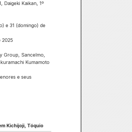
 Daigeki Kaikan, 1º
do) e 31 (domingo) de
e 2025
ry Group, Sancelmo,
Sakuramachi Kumamoto
menores e seus
 Kichijoji, Tóquio