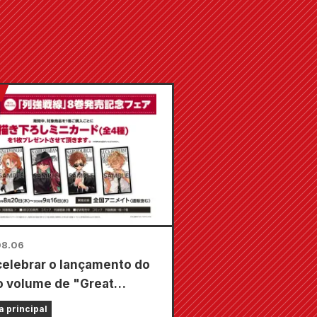
08.06
celebrar o lançamento do
o volume de "Great
s Frontline", uma feira
a principal