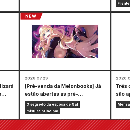
por t
Frente
reali
todo 
agost
adqui
espec
tipos 
2026.07.29
2026.0
lizará
[Pré-venda da Melonbooks] Já
Três 
e
estão abertas as pré-
são a
encomendas da edição limitada
ediçã
O segredo da esposa de Gal
Mensa
com um tapete de jogo especial
ediçã
mistura principal
com uma ilustração
revis
deslumbrante de Fuyuki Tojo
Zenon