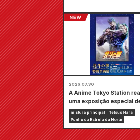
2026.07.30
A Anime Tokyo Station rea
uma exposição especial d
"Fist of the North Star"!!
mistura principal
Tetsuo Hara
Punho da Estrela do Norte