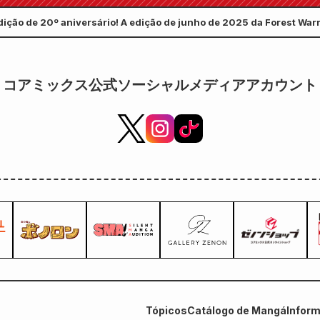
desenhada por Kudou! O
julho!
dição de 20º aniversário! A edição de junho de 2025 da Forest Warri
volume 6 de "The Secret of the
-Eleven do país todo!
Gal Bride" será lançado em 20
de outubro!
コアミックス公式ソーシャルメディアアカウント
Tópicos
Catálogo de Mangá
Infor