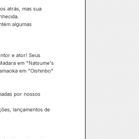
os atrás, mas sua
nhecida.
ontém algumas
ntor e ator! Seus
e Madara em "Natsume's
Yamaoka em "Oishinbo"
viadas por nossos
ições, lançamentos de