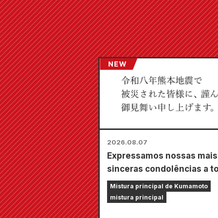
2026.08.07
Expressamos nossas mais
sinceras condolências a t
os afetados pelo terremot
Mistura principal de Kumamoto
Kumamoto de 2026.
mistura principal