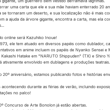
 gigante, um guerreiro bem vestido derramava lágrimas.
terrar uma carta que ele e sua mãe haviam enterrado 20 an
ra se tornaram um deserto, e sua localização não é mais co
m a ajuda da árvore gigante, encontra a carta, mas ela c
...
rado online será Kazuhiko Inoue!
1973, ele tem atuado em diversos papéis como dublador, ca
entativos em anime incluem os papéis de Nyanko Sensei 
), Kakashi Hatake em "NARUTO Shippuden" (TX) e Shiro 
á ativamente envolvido em dublagens e produções teatrais.
20º aniversário, estamos publicando fotos e histórias en
 acontecendo durante as férias de verão, incluindo expos
ntações no palco!
0º Concurso de Arte Bonolon já estão abertas.