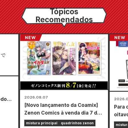
Tópicos
Recomendados
2026.08.07
odos
2026.
[Novo lançamento da Coamix]
Para 
o de
Zenon Comics à venda dia 7 de
oitav
agosto (sexta-feira)!
Power
mistura principal
quadrinhos zenon
mistur